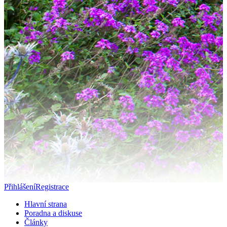
Přihlášení
Registrace
Hlavní strana
Poradna a diskuse
Články