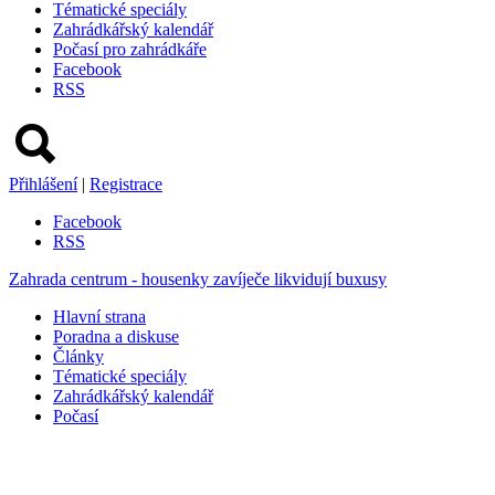
Tématické speciály
Zahrádkářský kalendář
Počasí pro zahrádkáře
Facebook
RSS
Přihlášení
|
Registrace
Facebook
RSS
Zahrada centrum - housenky zavíječe likvidují buxusy
Hlavní strana
Poradna a diskuse
Články
Tématické speciály
Zahrádkářský kalendář
Počasí