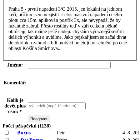
Praha 5 - první napadení 3/Q 2015, jen lokální na jednom
keři, příčinu jsem nezjistil. Letos masivní napadení celého
plotu cca 15m. aplikován postřik 3x, ale nevypadá, že by
razantně zabral. Přesto rostliny teď v září celkem pěkně
obrůstají, tak máme ještě naději. chystám výraznější sestřih
delších výhonků a uvidíme. Jako pejskař jsem se začal dívat
do okolních zahrad a bílí motýlci poletují po setmění po celé
oblasti Košíř a Smíchova...
Jméno:
Komentář:
Kolik je
devět plus
osm: *
Počet příspěvků (1138)
Buxus
Petr
4. 8. 20