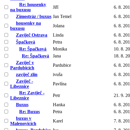
Re: housenky
Jiří
6. 8. 20
na buxusu
Zimostráz / buxus
Jan Temel
6. 8. 20
housenky na
Jolana
6. 8. 20
buxusu
Zavíječ Ostrava
Linda
6. 8. 20
Špačková
Petra
6. 8. 20
Re: Špačková
Monika
10. 8. 2
Re: Špačková
Jana
18. 8. 2
Zavíječ v
Pardubice
6. 8. 20
Pardubicích
zavíječ zlín
ivuša
6. 8. 20
Zavíječ -
Pavlína
6. 8. 20
Líbeznice
Re: Zavíječ -
Petr
21. 9. 2
Líbeznice
Buxus
Hanka
6. 8. 20
Re: Buxus
Petra
6. 8. 20
buxus v
Karel
7. 8. 20
Malenovicích