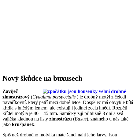
Nový škůdce na buxusech
Zavíječ
zimostrázový
(
Cydalima perspectalis
) je drobný motýl z čeledi
travaříkovití, který patří mezi dobré letce. Dospělec má obvykle bílá
křídla s hnědým lemem, ale existují i jedinci zcela hnědí. Rozpětí
křídel motýla je 40 – 45 mm. Samičky žijí přibližně 8 dní a svá
vajíčka kladnou na listy
zimostrázu
(
Buxus
), známého u nás také
jako
krušpánek
.
Spíš než drobného motýlka máte šanci najít jeho larvy. Jsou