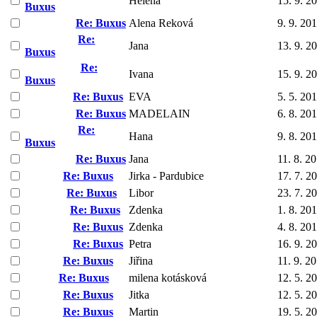
Helena
15. 9. 2
Buxus
Re: Buxus
Alena Reková
9. 9. 20
Re:
Jana
13. 9. 2
Buxus
Re:
Ivana
15. 9. 2
Buxus
Re: Buxus
EVA
5. 5. 20
Re: Buxus
MADELAIN
6. 8. 20
Re:
Hana
9. 8. 20
Buxus
Re: Buxus
Jana
11. 8. 2
Re: Buxus
Jirka - Pardubice
17. 7. 2
Re: Buxus
Libor
23. 7. 2
Re: Buxus
Zdenka
1. 8. 20
Re: Buxus
Zdenka
4. 8. 20
Re: Buxus
Petra
16. 9. 2
Re: Buxus
Jiřina
11. 9. 2
Re: Buxus
milena kotásková
12. 5. 2
Re: Buxus
Jitka
12. 5. 2
Re: Buxus
Martin
19. 5. 2