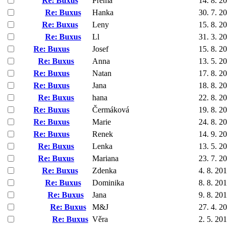
Re: Buxus
Přema
14. 8. 2
Re: Buxus
Hanka
30. 7. 2
Re: Buxus
Leny
15. 8. 2
Re: Buxus
Ll
31. 3. 2
Re: Buxus
Josef
15. 8. 2
Re: Buxus
Anna
13. 5. 2
Re: Buxus
Natan
17. 8. 2
Re: Buxus
Jana
18. 8. 2
Re: Buxus
hana
22. 8. 2
Re: Buxus
Čermáková
19. 8. 2
Re: Buxus
Marie
24. 8. 2
Re: Buxus
Renek
14. 9. 2
Re: Buxus
Lenka
13. 5. 2
Re: Buxus
Mariana
23. 7. 2
Re: Buxus
Zdenka
4. 8. 20
Re: Buxus
Dominika
8. 8. 20
Re: Buxus
Jana
9. 8. 20
Re: Buxus
M&J
27. 4. 2
Re: Buxus
Věra
2. 5. 20