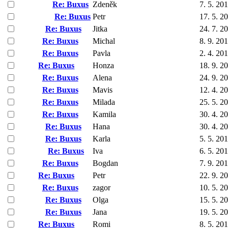
Re: Buxus
Zdeněk
7. 5. 20
Re: Buxus
Petr
17. 5. 2
Re: Buxus
Jitka
24. 7. 2
Re: Buxus
Michal
8. 9. 20
Re: Buxus
Pavla
2. 4. 20
Re: Buxus
Honza
18. 9. 2
Re: Buxus
Alena
24. 9. 2
Re: Buxus
Mavis
12. 4. 2
Re: Buxus
Milada
25. 5. 2
Re: Buxus
Kamila
30. 4. 2
Re: Buxus
Hana
30. 4. 2
Re: Buxus
Karla
5. 5. 20
Re: Buxus
Iva
6. 5. 20
Re: Buxus
Bogdan
7. 9. 20
Re: Buxus
Petr
22. 9. 2
Re: Buxus
zagor
10. 5. 2
Re: Buxus
Olga
15. 5. 2
Re: Buxus
Jana
19. 5. 2
Re: Buxus
Romi
8. 5. 20