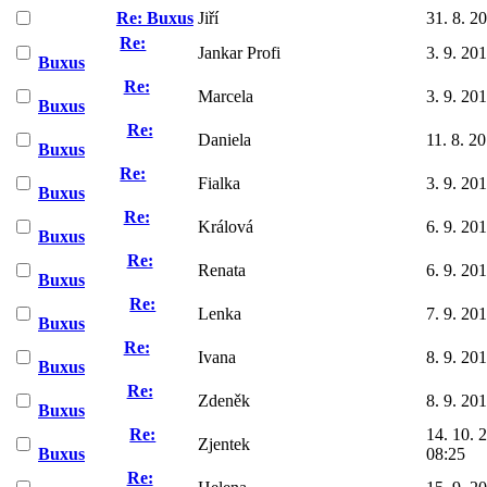
Re: Buxus
Jiří
31. 8. 2
Re:
Jankar Profi
3. 9. 20
Buxus
Re:
Marcela
3. 9. 20
Buxus
Re:
Daniela
11. 8. 2
Buxus
Re:
Fialka
3. 9. 20
Buxus
Re:
Králová
6. 9. 20
Buxus
Re:
Renata
6. 9. 20
Buxus
Re:
Lenka
7. 9. 20
Buxus
Re:
Ivana
8. 9. 20
Buxus
Re:
Zdeněk
8. 9. 20
Buxus
Re:
14. 10. 
Zjentek
Buxus
08:25
Re: