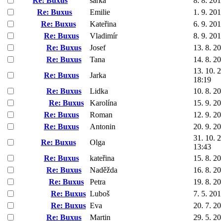
Re: Buxus
šárka
8. 8. 20
Re: Buxus
Emilie
1. 9. 20
Re: Buxus
Kateřina
6. 9. 20
Re: Buxus
Vladimír
8. 9. 20
Re: Buxus
Josef
13. 8. 2
Re: Buxus
Tana
14. 8. 2
13. 10. 
Re: Buxus
Jarka
18:19
Re: Buxus
Lidka
10. 8. 2
Re: Buxus
Karolína
15. 9. 2
Re: Buxus
Roman
12. 9. 2
Re: Buxus
Antonin
20. 9. 2
31. 10. 
Re: Buxus
Olga
13:43
Re: Buxus
kateřina
15. 8. 2
Re: Buxus
Naděžda
16. 8. 2
Re: Buxus
Petra
19. 8. 2
Re: Buxus
Luboš
7. 5. 20
Re: Buxus
Eva
20. 7. 2
Re: Buxus
Martin
29. 5. 2