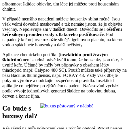
přítomnost škůdce objevíte, tím lépe jej můžete proti housenkám
chránit.
V případě menšího napadení můžete housenky sbírat ručně. Jsou
však velmi dovedně maskované a tak nemáte jistotu, že je objevíte
všechny. Nepolevujte ani v dalších dnech. Osvědčilo se i
ošetření
keře silným proudem vody z tlakového postřikovače
. Pod
napadený keř nejprve rozložte silnější igelitovou plachtu, na kterou
vodou spláchnete housenky a další nečistoty.
Aplikace chemického postřiku (
insekticidu proti žravým
škůdcům
) není snadná právě kvůli tomu, že housenky jsou ukryté
uvnitř keře. Účinné by měly být přípravky s obsahem látky
thiacloprid (např. Calypso 480 SC). Použít můžete také přípravky na
bázi Bacillus thuringiensis, např. FORAY 48. Vždy však dbejte
pokynů výrobce a dodržujte bezpečnostní pravidla. Insekticid
aplikujte co nejdříve po zjištěném napadení. Načasování vychází
podle vývoje jednotlivých generací škůdce na polovinu dubna,
červen a konec října.
Co bude s
buxusy dál?
Vše závisí na míře poškození keře a ročním období. Pokud nejsou