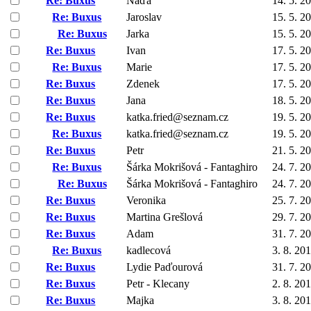
Re: Buxus
Naďa
14. 5. 2
Re: Buxus
Jaroslav
15. 5. 2
Re: Buxus
Jarka
15. 5. 2
Re: Buxus
Ivan
17. 5. 2
Re: Buxus
Marie
17. 5. 2
Re: Buxus
Zdenek
17. 5. 2
Re: Buxus
Jana
18. 5. 2
Re: Buxus
katka.fried@seznam.cz
19. 5. 2
Re: Buxus
katka.fried@seznam.cz
19. 5. 2
Re: Buxus
Petr
21. 5. 2
Re: Buxus
Šárka Mokrišová - Fantaghiro
24. 7. 2
Re: Buxus
Šárka Mokrišová - Fantaghiro
24. 7. 2
Re: Buxus
Veronika
25. 7. 2
Re: Buxus
Martina Grešlová
29. 7. 2
Re: Buxus
Adam
31. 7. 2
Re: Buxus
kadlecová
3. 8. 20
Re: Buxus
Lydie Paďourová
31. 7. 2
Re: Buxus
Petr - Klecany
2. 8. 20
Re: Buxus
Majka
3. 8. 20