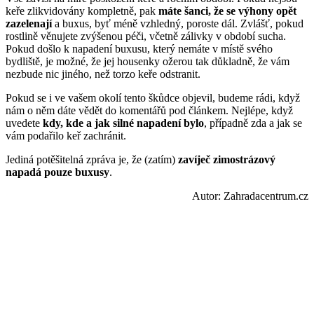
keře zlikvidovány kompletně, pak
máte šanci, že se výhony opět
zazelenají
a buxus, byť méně vzhledný, poroste dál. Zvlášť, pokud
rostlině věnujete zvýšenou péči, včetně zálivky v období sucha.
Pokud došlo k napadení buxusu, který nemáte v místě svého
bydliště, je možné, že jej housenky ožerou tak důkladně, že vám
nezbude nic jiného, než torzo keře odstranit.
Pokud se i ve vašem okolí tento škůdce objevil, budeme rádi, když
nám o něm dáte vědět do komentářů pod článkem. Nejlépe, když
uvedete
kdy, kde a jak silné napadení bylo
, případně zda a jak se
vám podařilo keř zachránit.
Jediná potěšitelná zpráva je, že (zatím)
zavíječ zimostrázový
napadá pouze buxusy
.
Autor: Zahradacentrum.cz