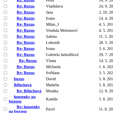
Re: Buxus
Petra
18. 9. 2
Re: Buxus
Vladislava
24. 9. 2
Re: Buxus
Jana
2. 10. 2
Re: Buxus
Ivana
14. 4. 2
Re: Buxus
Milan_J
4. 5. 20
Re: Buxus
Vendula Melounoví
4. 5. 20
Re: Buxus
Sabina
11. 5. 2
Re: Buxus
Lubomír
28. 5. 2
Re: Buxus
Ivana
3. 6. 20
Re: Buxus
Gabriela Jarkulišová
29. 7. 2
Re: Buxus
Vlasta
14. 5. 2
Re: Buxus
Michaela
1. 6. 20
Re: Buxus
Světlana
3. 5. 20
buxus
David
5. 8. 20
Bělochová
Markéta
5. 8. 20
Re: Bělochová
Monika
12. 8. 2
housenky na
Kamila
5. 8. 20
buxusu
Re: housenky
Pavel
11. 8. 2
na buxusu