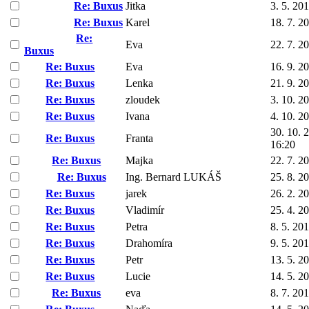
Re: Buxus
Jitka
3. 5. 20
Re: Buxus
Karel
18. 7. 2
Re:
Eva
22. 7. 2
Buxus
Re: Buxus
Eva
16. 9. 2
Re: Buxus
Lenka
21. 9. 2
Re: Buxus
zloudek
3. 10. 2
Re: Buxus
Ivana
4. 10. 2
30. 10. 
Re: Buxus
Franta
16:20
Re: Buxus
Majka
22. 7. 2
Re: Buxus
Ing. Bernard LUKÁŠ
25. 8. 2
Re: Buxus
jarek
26. 2. 2
Re: Buxus
Vladimír
25. 4. 2
Re: Buxus
Petra
8. 5. 20
Re: Buxus
Drahomíra
9. 5. 20
Re: Buxus
Petr
13. 5. 2
Re: Buxus
Lucie
14. 5. 2
Re: Buxus
eva
8. 7. 20