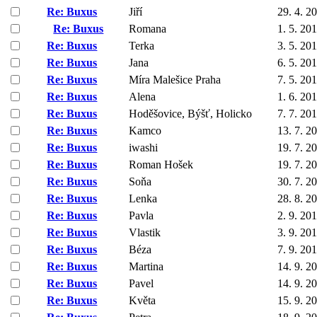
Re: Buxus
Jiří
29. 4. 2
Re: Buxus
Romana
1. 5. 20
Re: Buxus
Terka
3. 5. 20
Re: Buxus
Jana
6. 5. 20
Re: Buxus
Míra Malešice Praha
7. 5. 20
Re: Buxus
Alena
1. 6. 20
Re: Buxus
Hoděšovice, Býšť, Holicko
7. 7. 20
Re: Buxus
Kamco
13. 7. 2
Re: Buxus
iwashi
19. 7. 2
Re: Buxus
Roman Hošek
19. 7. 2
Re: Buxus
Soňa
30. 7. 2
Re: Buxus
Lenka
28. 8. 2
Re: Buxus
Pavla
2. 9. 20
Re: Buxus
Vlastik
3. 9. 20
Re: Buxus
Béza
7. 9. 20
Re: Buxus
Martina
14. 9. 2
Re: Buxus
Pavel
14. 9. 2
Re: Buxus
Květa
15. 9. 2