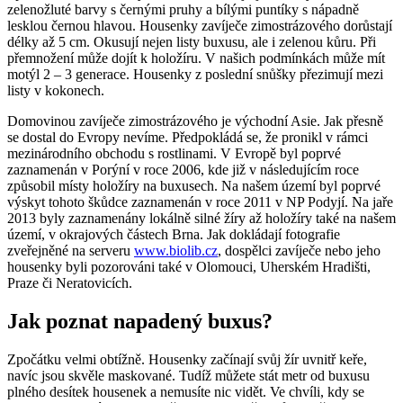
zelenožluté barvy s černými pruhy a bílými puntíky s nápadně
lesklou černou hlavou. Housenky zavíječe zimostrázového dorůstají
délky až 5 cm. Okusují nejen listy buxusu, ale i zelenou kůru. Při
přemnožení může dojít k holožíru. V našich podmínkách může mít
motýl 2 – 3 generace. Housenky z poslední snůšky přezimují mezi
listy v kokonech.
Domovinou zavíječe zimostrázového je východní Asie. Jak přesně
se dostal do Evropy nevíme. Předpokládá se, že pronikl v rámci
mezinárodního obchodu s rostlinami. V Evropě byl poprvé
zaznamenán v Porýní v roce 2006, kde již v následujícím roce
způsobil místy holožíry na buxusech. Na našem území byl poprvé
výskyt tohoto škůdce zaznamenán v roce 2011 v NP Podyjí. Na jaře
2013 byly zaznamenány lokálně silné žíry až holožíry také na našem
území, v okrajových částech Brna. Jak dokládají fotografie
zveřejněné na serveru
www.biolib.cz
, dospělci zavíječe nebo jeho
housenky byli pozorováni také v Olomouci, Uherském Hradišti,
Praze či Neratovicích.
Jak poznat napadený buxus?
Zpočátku velmi obtížně. Housenky začínají svůj žír uvnitř keře,
navíc jsou skvěle maskované. Tudíž můžete stát metr od buxusu
plného desítek housenek a nemusíte nic vidět. Ve chvíli, kdy se