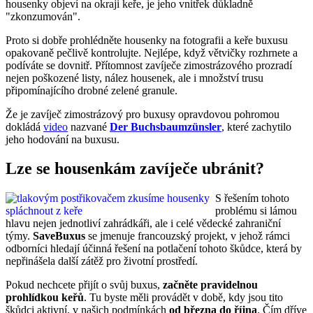
housenky objeví na okraji keře, je jeho vnitřek důkladně
"zkonzumován".
Proto si dobře prohlédněte housenky na fotografii a keře buxusu
opakovaně pečlivě kontrolujte. Nejlépe, když větvičky rozhrnete a
podíváte se dovnitř. Přítomnost zavíječe zimostrázového prozradí
nejen poškozené listy, nález housenek, ale i množství trusu
připomínajícího drobné zelené granule.
Že je zavíječ zimostrázový pro buxusy opravdovou pohromou
dokládá
video
nazvané
Der Buchsbaumzünsler
, které zachytilo
jeho hodování na buxusu.
Lze se housenkám zavíječe ubránit?
S řešením tohoto
problému si lámou
hlavu nejen jednotliví zahrádkáři, ale i celé vědecké zahraniční
týmy.
SaveBuxus
se jmenuje francouzský projekt, v jehož rámci
odborníci hledají účinná řešení na potlačení tohoto škůdce, která by
nepřinášela další zátěž pro životní prostředí.
Pokud nechcete přijít o svůj buxus,
začněte pravidelnou
prohlídkou keřů
. Tu byste měli provádět v době, kdy jsou tito
škůdci aktivní, v našich podmínkách
od března do října
. Čím dříve