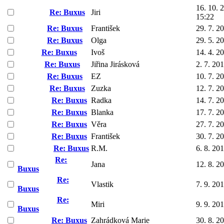
16. 10. 
Re: Buxus
Jiri
15:22
Re: Buxus
František
29. 7. 2
Re: Buxus
Olga
29. 5. 2
Re: Buxus
Ivoš
14. 4. 2
Re: Buxus
Jiřina Jirásková
2. 7. 20
Re: Buxus
EZ
10. 7. 2
Re: Buxus
Zuzka
12. 7. 2
Re: Buxus
Radka
14. 7. 2
Re: Buxus
Blanka
17. 7. 2
Re: Buxus
Věra
27. 7. 2
Re: Buxus
František
30. 7. 2
Re: Buxus
R.M.
6. 8. 20
Re:
Jana
12. 8. 2
Buxus
Re:
Vlastik
7. 9. 20
Buxus
Re:
Miri
9. 9. 20
Buxus
Re: Buxus
Zahrádková Marie
30. 8. 2