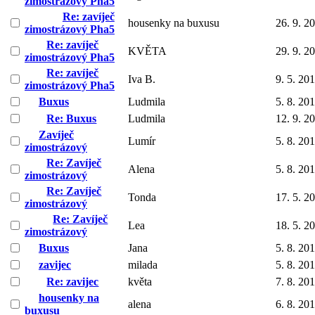
zimostrázový Pha5
Re: zavíječ
housenky na buxusu
26. 9. 2
zimostrázový Pha5
Re: zavíječ
KVĚTA
29. 9. 2
zimostrázový Pha5
Re: zavíječ
Iva B.
9. 5. 20
zimostrázový Pha5
Buxus
Ludmila
5. 8. 20
Re: Buxus
Ludmila
12. 9. 2
Zavíječ
Lumír
5. 8. 20
zimostrázový
Re: Zavíječ
Alena
5. 8. 20
zimostrázový
Re: Zavíječ
Tonda
17. 5. 2
zimostrázový
Re: Zavíječ
Lea
18. 5. 2
zimostrázový
Buxus
Jana
5. 8. 20
zavijec
milada
5. 8. 20
Re: zavijec
květa
7. 8. 20
housenky na
alena
6. 8. 20
buxusu