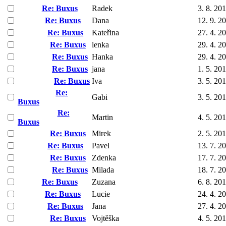
Re: Buxus
Radek
3. 8. 20
Re: Buxus
Dana
12. 9. 2
Re: Buxus
Kateřina
27. 4. 2
Re: Buxus
lenka
29. 4. 2
Re: Buxus
Hanka
29. 4. 2
Re: Buxus
jana
1. 5. 20
Re: Buxus
Iva
3. 5. 20
Re:
Gabi
3. 5. 20
Buxus
Re:
Martin
4. 5. 20
Buxus
Re: Buxus
Mirek
2. 5. 20
Re: Buxus
Pavel
13. 7. 2
Re: Buxus
Zdenka
17. 7. 2
Re: Buxus
Milada
18. 7. 2
Re: Buxus
Zuzana
6. 8. 20
Re: Buxus
Lucie
24. 4. 2
Re: Buxus
Jana
27. 4. 2
Re: Buxus
Vojtěška
4. 5. 20