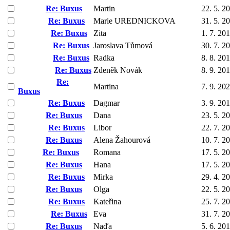
Re: Buxus
Martin
22. 5. 2
Re: Buxus
Marie UREDNICKOVA
31. 5. 2
Re: Buxus
Zita
1. 7. 20
Re: Buxus
Jaroslava Tůmová
30. 7. 2
Re: Buxus
Radka
8. 8. 20
Re: Buxus
Zdeněk Novák
8. 9. 20
Re:
Martina
7. 9. 20
Buxus
Re: Buxus
Dagmar
3. 9. 20
Re: Buxus
Dana
23. 5. 2
Re: Buxus
Libor
22. 7. 2
Re: Buxus
Alena Žahourová
10. 7. 2
Re: Buxus
Romana
17. 5. 2
Re: Buxus
Hana
17. 5. 2
Re: Buxus
Mirka
29. 4. 2
Re: Buxus
Olga
22. 5. 2
Re: Buxus
Kateřina
25. 7. 2
Re: Buxus
Eva
31. 7. 2
Re: Buxus
Naďa
5. 6. 20