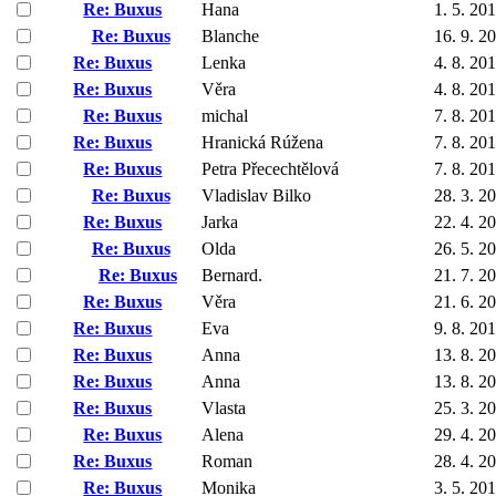
Re: Buxus
Hana
1. 5. 20
Re: Buxus
Blanche
16. 9. 2
Re: Buxus
Lenka
4. 8. 20
Re: Buxus
Věra
4. 8. 20
Re: Buxus
michal
7. 8. 20
Re: Buxus
Hranická Rúžena
7. 8. 20
Re: Buxus
Petra Přecechtělová
7. 8. 20
Re: Buxus
Vladislav Bilko
28. 3. 2
Re: Buxus
Jarka
22. 4. 2
Re: Buxus
Olda
26. 5. 2
Re: Buxus
Bernard.
21. 7. 2
Re: Buxus
Věra
21. 6. 2
Re: Buxus
Eva
9. 8. 20
Re: Buxus
Anna
13. 8. 2
Re: Buxus
Anna
13. 8. 2
Re: Buxus
Vlasta
25. 3. 2
Re: Buxus
Alena
29. 4. 2
Re: Buxus
Roman
28. 4. 2
Re: Buxus
Monika
3. 5. 20