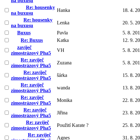
na buxusu
Re: housenky
Hanka
18. 4. 2
na buxusu
Re: housenky
Lenka
20. 5. 2
na buxusu
Buxus
Pavla
5. 8. 20
Re: Buxus
Katka
12. 9. 2
zavíječ
VH
5. 8. 20
zimostrázový Pha5
Re: zavíječ
Zuzana
5. 8. 20
zimostrázový Pha5
Re: zavíječ
šárka
15. 8. 2
zimostrázový Pha5
Re: zavíječ
wanda
13. 8. 2
zimostrázový Pha5
Re: zavíječ
Monika
22. 8. 2
zimostrázový Pha5
Re: zavíječ
Jiřina
23. 8. 2
zimostrázový Pha5
Re: zavíječ
Použití Karate ?
25. 8. 2
zimostrázový Pha5
Re: zavíječ
Agnes
31. 8. 2