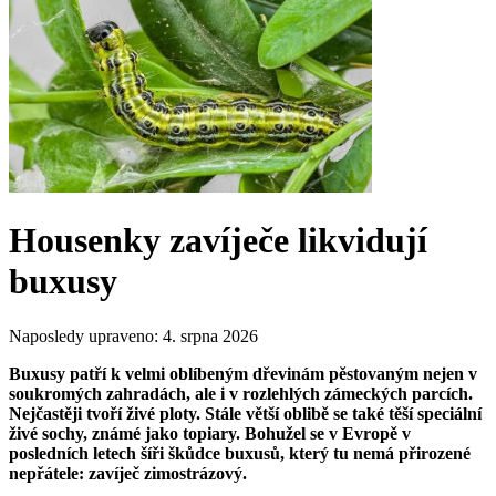
Housenky zavíječe likvidují
buxusy
Naposledy upraveno:
4. srpna 2026
Buxusy patří k velmi oblíbeným dřevinám pěstovaným nejen v
soukromých zahradách, ale i v rozlehlých zámeckých parcích.
Nejčastěji tvoří živé ploty. Stále větší oblibě se také těší speciální
živé sochy, známé jako topiary. Bohužel se v Evropě v
posledních letech šíři škůdce buxusů, který tu nemá přirozené
nepřátele: zavíječ zimostrázový.