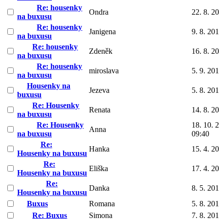
Re: housenky
Ondra
22. 8. 2
na buxusu
Re: housenky
Janigena
9. 8. 20
na buxusu
Re: housenky
Zdeněk
16. 8. 2
na buxusu
Re: housenky
miroslava
5. 9. 20
na buxusu
Housenky na
Jezeva
5. 8. 20
buxusu
Re: Housenky
Renata
14. 8. 2
na buxusu
Re: Housenky
18. 10. 
Anna
na buxusu
09:40
Re:
Hanka
15. 4. 2
Housenky na buxusu
Re:
Eliška
17. 4. 2
Housenky na buxusu
Re:
Danka
8. 5. 20
Housenky na buxusu
Buxus
Romana
5. 8. 20
Re: Buxus
Simona
7. 8. 20