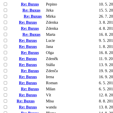
Re: Buxus
Pepino
10. 5. 2
Re: Buxus
Jirka
15. 5. 2
Re: Buxus
Mirka
26. 7. 2
Re: Buxus
Zdenka
3. 8. 20
Re: Buxus
Zdenka
4. 8. 20
Re: Buxus
Marta
16. 8. 2
Re: Buxus
Lucie
9. 5. 20
Re: Buxus
Jana
1. 8. 20
Re: Buxus
Olga
16. 8. 2
Re: Buxus
Zdeněk
11. 9. 2
Re: Buxus
Stáňa
13. 9. 2
Re: Buxus
Zdenča
19. 9. 2
Re: Buxus
Irena
16. 9. 2
Re: Buxus
Roman
6. 5. 20
Re: Buxus
Milan
6. 5. 20
Re: Buxus
Vít
12. 8. 2
Re: Buxus
Misa
8. 8. 20
Re: Buxus
wanda
13. 8. 2