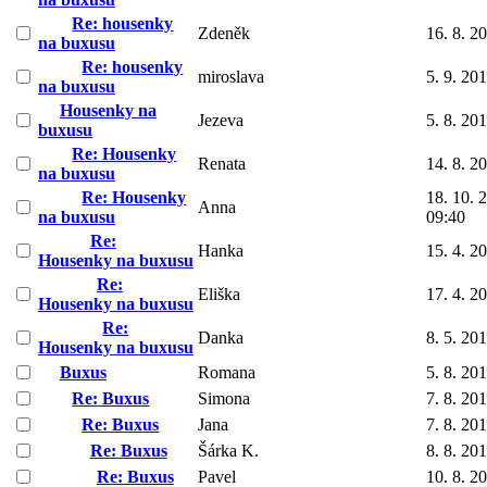
Re: housenky
Zdeněk
16. 8. 2
na buxusu
Re: housenky
miroslava
5. 9. 20
na buxusu
Housenky na
Jezeva
5. 8. 20
buxusu
Re: Housenky
Renata
14. 8. 2
na buxusu
Re: Housenky
18. 10. 
Anna
na buxusu
09:40
Re:
Hanka
15. 4. 2
Housenky na buxusu
Re:
Eliška
17. 4. 2
Housenky na buxusu
Re:
Danka
8. 5. 20
Housenky na buxusu
Buxus
Romana
5. 8. 20
Re: Buxus
Simona
7. 8. 20
Re: Buxus
Jana
7. 8. 20
Re: Buxus
Šárka K.
8. 8. 20
Re: Buxus
Pavel
10. 8. 2