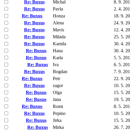
Re: Buxus
Michal
8. 9. 20
Re: Buxus
Pavla
2. 4. 20
Re: Buxus
Honza
18. 9. 2
Re: Buxus
Alena
24. 9. 2
Re: Buxus
Mavis
12. 4. 2
Re: Buxus
Milada
25. 5. 2
Re: Buxus
Kamila
30. 4. 2
Re: Buxus
Hana
30. 4. 2
Re: Buxus
Karla
5. 5. 20
Re: Buxus
Iva
6. 5. 20
Re: Buxus
Bogdan
7. 9. 20
Re: Buxus
Petr
22. 9. 2
Re: Buxus
zagor
10. 5. 2
Re: Buxus
Olga
15. 5. 2
Re: Buxus
Jana
19. 5. 2
Re: Buxus
Romi
8. 5. 20
Re: Buxus
Pepino
10. 5. 2
Re: Buxus
Jirka
15. 5. 2
Re: Buxus
Mirka
26. 7. 2