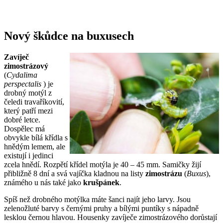
Nový škůdce na buxusech
Zavíječ
zimostrázový
(
Cydalima
perspectalis
) je
drobný motýl z
čeledi travaříkovití,
který patří mezi
dobré letce.
Dospělec má
obvykle bílá křídla s
hnědým lemem, ale
existují i jedinci
zcela hnědí. Rozpětí křídel motýla je 40 – 45 mm. Samičky žijí
přibližně 8 dní a svá vajíčka kladnou na listy
zimostrázu
(
Buxus
),
známého u nás také jako
krušpánek
.
Spíš než drobného motýlka máte šanci najít jeho larvy. Jsou
zelenožluté barvy s černými pruhy a bílými puntíky s nápadně
lesklou černou hlavou. Housenky zavíječe zimostrázového dorůstají