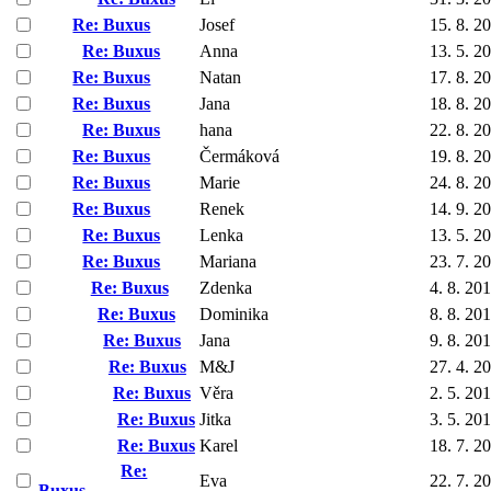
Re: Buxus
Josef
15. 8. 2
Re: Buxus
Anna
13. 5. 2
Re: Buxus
Natan
17. 8. 2
Re: Buxus
Jana
18. 8. 2
Re: Buxus
hana
22. 8. 2
Re: Buxus
Čermáková
19. 8. 2
Re: Buxus
Marie
24. 8. 2
Re: Buxus
Renek
14. 9. 2
Re: Buxus
Lenka
13. 5. 2
Re: Buxus
Mariana
23. 7. 2
Re: Buxus
Zdenka
4. 8. 20
Re: Buxus
Dominika
8. 8. 20
Re: Buxus
Jana
9. 8. 20
Re: Buxus
M&J
27. 4. 2
Re: Buxus
Věra
2. 5. 20
Re: Buxus
Jitka
3. 5. 20
Re: Buxus
Karel
18. 7. 2
Re:
Eva
22. 7. 2
Buxus