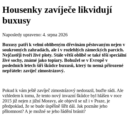
Housenky zavíječe likvidují
buxusy
Naposledy upraveno:
4. srpna 2026
Buxusy patří k velmi oblíbeným dřevinám pěstovaným nejen v
soukromých zahradách, ale i v rozlehlých zámeckých parcích.
Nejčastěji tvoří živé ploty. Stále větší oblibě se také těší speciální
živé sochy, známé jako topiary. Bohužel se v Evropě v
posledních letech šíři škůdce buxusů, který tu nemá přirozené
nepřátele: zavíječ zimostrázový.
Pokud k vám ještě zavíječ zimostrázový nedorazil, buďte rádi. Ale
vzhledem k tomu, že tento nový invazní škůdce byl hlášen v roce
2015 již nejen z jižní Moravy, ale objevil se už i v Praze, je
předpoklad, že se bude úspěšně šířit dál. Jak poznáte jeho
přítomnost? A je možné se jeho řádění bránit?