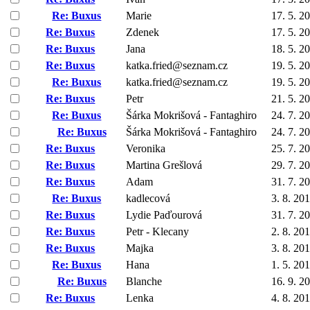
Re: Buxus
Marie
17. 5. 2
Re: Buxus
Zdenek
17. 5. 2
Re: Buxus
Jana
18. 5. 2
Re: Buxus
katka.fried@seznam.cz
19. 5. 2
Re: Buxus
katka.fried@seznam.cz
19. 5. 2
Re: Buxus
Petr
21. 5. 2
Re: Buxus
Šárka Mokrišová - Fantaghiro
24. 7. 2
Re: Buxus
Šárka Mokrišová - Fantaghiro
24. 7. 2
Re: Buxus
Veronika
25. 7. 2
Re: Buxus
Martina Grešlová
29. 7. 2
Re: Buxus
Adam
31. 7. 2
Re: Buxus
kadlecová
3. 8. 20
Re: Buxus
Lydie Paďourová
31. 7. 2
Re: Buxus
Petr - Klecany
2. 8. 20
Re: Buxus
Majka
3. 8. 20
Re: Buxus
Hana
1. 5. 20
Re: Buxus
Blanche
16. 9. 2
Re: Buxus
Lenka
4. 8. 20