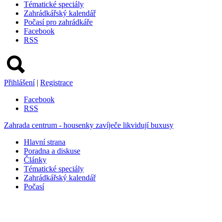
Tématické speciály
Zahrádkářský kalendář
Počasí pro zahrádkáře
Facebook
RSS
Přihlášení
|
Registrace
Facebook
RSS
Zahrada centrum - housenky zavíječe likvidují buxusy
Hlavní strana
Poradna a diskuse
Články
Tématické speciály
Zahrádkářský kalendář
Počasí