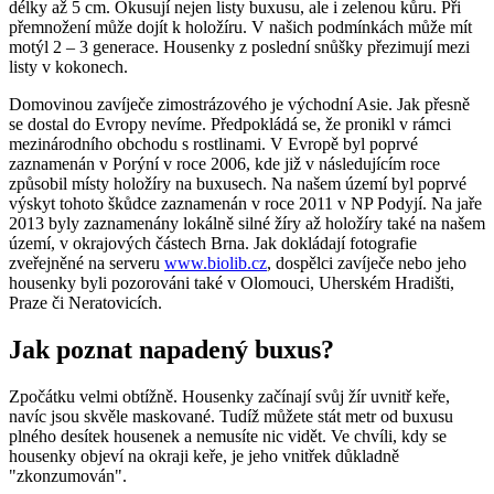
délky až 5 cm. Okusují nejen listy buxusu, ale i zelenou kůru. Při
přemnožení může dojít k holožíru. V našich podmínkách může mít
motýl 2 – 3 generace. Housenky z poslední snůšky přezimují mezi
listy v kokonech.
Domovinou zavíječe zimostrázového je východní Asie. Jak přesně
se dostal do Evropy nevíme. Předpokládá se, že pronikl v rámci
mezinárodního obchodu s rostlinami. V Evropě byl poprvé
zaznamenán v Porýní v roce 2006, kde již v následujícím roce
způsobil místy holožíry na buxusech. Na našem území byl poprvé
výskyt tohoto škůdce zaznamenán v roce 2011 v NP Podyjí. Na jaře
2013 byly zaznamenány lokálně silné žíry až holožíry také na našem
území, v okrajových částech Brna. Jak dokládají fotografie
zveřejněné na serveru
www.biolib.cz
, dospělci zavíječe nebo jeho
housenky byli pozorováni také v Olomouci, Uherském Hradišti,
Praze či Neratovicích.
Jak poznat napadený buxus?
Zpočátku velmi obtížně. Housenky začínají svůj žír uvnitř keře,
navíc jsou skvěle maskované. Tudíž můžete stát metr od buxusu
plného desítek housenek a nemusíte nic vidět. Ve chvíli, kdy se
housenky objeví na okraji keře, je jeho vnitřek důkladně
"zkonzumován".