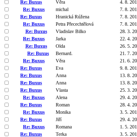
Re: Buxus
Věra
4. 8. 20
Re: Buxus
michal
7. 8. 20
Re: Buxus
Hranická Rúžena
7. 8. 20
Re: Buxus
Petra Přecechtělová
7. 8. 20
Re: Buxus
Vladislav Bilko
28. 3. 2
Re: Buxus
Jarka
22. 4. 2
Re: Buxus
Olda
26. 5. 2
Re: Buxus
Bernard.
21. 7. 2
Re: Buxus
Věra
21. 6. 2
Re: Buxus
Eva
9. 8. 20
Re: Buxus
Anna
13. 8. 2
Re: Buxus
Anna
13. 8. 2
Re: Buxus
Vlasta
25. 3. 2
Re: Buxus
Alena
29. 4. 2
Re: Buxus
Roman
28. 4. 2
Re: Buxus
Monika
3. 5. 20
Re: Buxus
Jiří
29. 4. 2
Re: Buxus
Romana
1. 5. 20
Re: Buxus
Terka
3. 5. 20