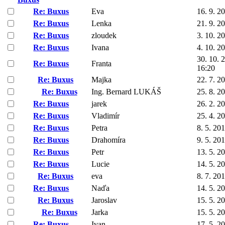
Re: Buxus
Eva
16. 9. 2
Re: Buxus
Lenka
21. 9. 2
Re: Buxus
zloudek
3. 10. 2
Re: Buxus
Ivana
4. 10. 2
30. 10. 
Re: Buxus
Franta
16:20
Re: Buxus
Majka
22. 7. 2
Re: Buxus
Ing. Bernard LUKÁŠ
25. 8. 2
Re: Buxus
jarek
26. 2. 2
Re: Buxus
Vladimír
25. 4. 2
Re: Buxus
Petra
8. 5. 20
Re: Buxus
Drahomíra
9. 5. 20
Re: Buxus
Petr
13. 5. 2
Re: Buxus
Lucie
14. 5. 2
Re: Buxus
eva
8. 7. 20
Re: Buxus
Naďa
14. 5. 2
Re: Buxus
Jaroslav
15. 5. 2
Re: Buxus
Jarka
15. 5. 2
Re: Buxus
Ivan
17. 5. 2