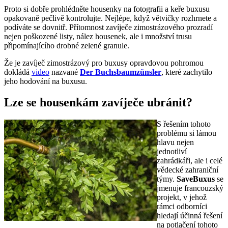
Proto si dobře prohlédněte housenky na fotografii a keře buxusu
opakovaně pečlivě kontrolujte. Nejlépe, když větvičky rozhrnete a
podíváte se dovnitř. Přítomnost zavíječe zimostrázového prozradí
nejen poškozené listy, nález housenek, ale i množství trusu
připomínajícího drobné zelené granule.
Že je zavíječ zimostrázový pro buxusy opravdovou pohromou
dokládá
video
nazvané
Der Buchsbaumzünsler
, které zachytilo
jeho hodování na buxusu.
Lze se housenkám zavíječe ubránit?
S řešením tohoto
problému si lámou
hlavu nejen
jednotliví
zahrádkáři, ale i celé
vědecké zahraniční
týmy.
SaveBuxus
se
jmenuje francouzský
projekt, v jehož
rámci odborníci
hledají účinná řešení
na potlačení tohoto