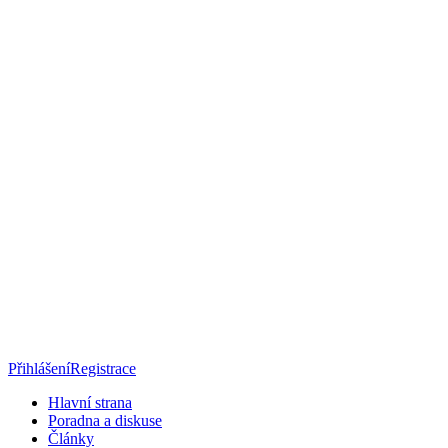
Přihlášení
Registrace
Hlavní strana
Poradna a diskuse
Články