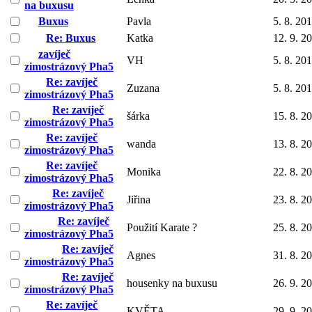
na buxusu
Buxus
Pavla
5. 8. 20
Re: Buxus
Katka
12. 9. 2
zavíječ
VH
5. 8. 20
zimostrázový Pha5
Re: zavíječ
Zuzana
5. 8. 20
zimostrázový Pha5
Re: zavíječ
šárka
15. 8. 2
zimostrázový Pha5
Re: zavíječ
wanda
13. 8. 2
zimostrázový Pha5
Re: zavíječ
Monika
22. 8. 2
zimostrázový Pha5
Re: zavíječ
Jiřina
23. 8. 2
zimostrázový Pha5
Re: zavíječ
Použití Karate ?
25. 8. 2
zimostrázový Pha5
Re: zavíječ
Agnes
31. 8. 2
zimostrázový Pha5
Re: zavíječ
housenky na buxusu
26. 9. 2
zimostrázový Pha5
Re: zavíječ
KVĚTA
29. 9. 2