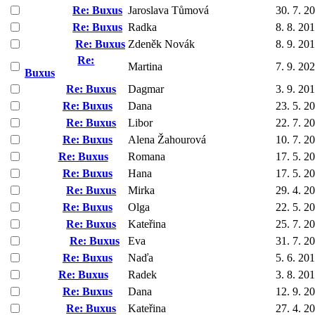
Re: Buxus
Jaroslava Tůmová
30. 7. 2
Re: Buxus
Radka
8. 8. 20
Re: Buxus
Zdeněk Novák
8. 9. 20
Re:
Martina
7. 9. 20
Buxus
Re: Buxus
Dagmar
3. 9. 20
Re: Buxus
Dana
23. 5. 2
Re: Buxus
Libor
22. 7. 2
Re: Buxus
Alena Žahourová
10. 7. 2
Re: Buxus
Romana
17. 5. 2
Re: Buxus
Hana
17. 5. 2
Re: Buxus
Mirka
29. 4. 2
Re: Buxus
Olga
22. 5. 2
Re: Buxus
Kateřina
25. 7. 2
Re: Buxus
Eva
31. 7. 2
Re: Buxus
Naďa
5. 6. 20
Re: Buxus
Radek
3. 8. 20
Re: Buxus
Dana
12. 9. 2
Re: Buxus
Kateřina
27. 4. 2