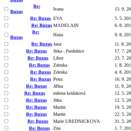
Re:
Ivana
15. 9. 2
Buxus
Re: Buxus
EVA
5. 5. 20
Re: Buxus
MADELAIN
6. 8. 20
Re:
Hana
9. 8. 20
Buxus
Re: Buxus
Jana
11. 8. 2
Re: Buxus
Jirka - Pardubice
17. 7. 2
Re: Buxus
Libor
23. 7. 2
Re: Buxus
Zdenka
1. 8. 20
Re: Buxus
Zdenka
4. 8. 20
Re: Buxus
Petra
16. 9. 2
Re: Buxus
Jiřina
11. 9. 2
Re: Buxus
milena kotásková
12. 5. 2
Re: Buxus
Jitka
12. 5. 2
Re: Buxus
Martin
19. 5. 2
Re: Buxus
Martin
22. 5. 2
Re: Buxus
Marie UREDNICKOVA
31. 5. 2
Re: Buxus
Zita
1. 7. 20