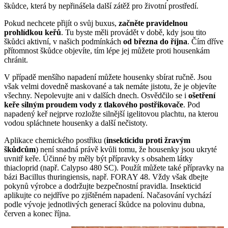
škůdce, která by nepřinášela další zátěž pro životní prostředí.
Pokud nechcete přijít o svůj buxus,
začněte pravidelnou
prohlídkou keřů
. Tu byste měli provádět v době, kdy jsou tito
škůdci aktivní, v našich podmínkách
od března do října
. Čím dříve
přítomnost škůdce objevíte, tím lépe jej můžete proti housenkám
chránit.
V případě menšího napadení můžete housenky sbírat ručně. Jsou
však velmi dovedně maskované a tak nemáte jistotu, že je objevíte
všechny. Nepolevujte ani v dalších dnech. Osvědčilo se i
ošetření
keře silným proudem vody z tlakového postřikovače
. Pod
napadený keř nejprve rozložte silnější igelitovou plachtu, na kterou
vodou spláchnete housenky a další nečistoty.
Aplikace chemického postřiku (
insekticidu proti žravým
škůdcům
) není snadná právě kvůli tomu, že housenky jsou ukryté
uvnitř keře. Účinné by měly být přípravky s obsahem látky
thiacloprid (např. Calypso 480 SC). Použít můžete také přípravky na
bázi Bacillus thuringiensis, např. FORAY 48. Vždy však dbejte
pokynů výrobce a dodržujte bezpečnostní pravidla. Insekticid
aplikujte co nejdříve po zjištěném napadení. Načasování vychází
podle vývoje jednotlivých generací škůdce na polovinu dubna,
červen a konec října.