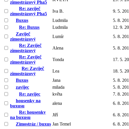
zimostrázový Pha5
Re: zavíječ
Iva B.
9. 5. 20
zimostrázový Pha5
Buxus
Ludmila
5. 8. 20
Re: Buxus
Ludmila
12. 9. 2
Zavíječ
Lumír
5. 8. 20
zimostrázový
Re: Zavíječ
Alena
5. 8. 20
zimostrázový
Re: Zavíječ
Tonda
17. 5. 2
zimostrázový
Re: Zavíječ
Lea
18. 5. 2
zimostrázový
Buxus
Jana
5. 8. 20
zavijec
milada
5. 8. 20
Re: zavijec
květa
7. 8. 20
housenky na
alena
6. 8. 20
buxusu
Re: housenky
Jiří
6. 8. 20
na buxusu
Zimostráz / buxus
Jan Temel
6. 8. 20