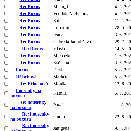
Re: Buxus
Milan_J
4. 5. 20
Re: Buxus
Vendula Melounoví
4. 5. 20
Re: Buxus
Sabina
11. 5. 2
Re: Buxus
Lubomír
28. 5. 2
Re: Buxus
Ivana
3. 6. 20
Re: Buxus
Gabriela Jarkulišová
29. 7. 2
Re: Buxus
Vlasta
14. 5. 2
Re: Buxus
Michaela
1. 6. 20
Re: Buxus
Světlana
3. 5. 20
buxus
David
5. 8. 20
Bělochová
Markéta
5. 8. 20
Re: Bělochová
Monika
12. 8. 2
housenky na
Kamila
5. 8. 20
buxusu
Re: housenky
Pavel
11. 8. 2
na buxusu
Re: housenky
Ondra
22. 8. 2
na buxusu
Re: housenky
Janigena
9. 8. 20
na buxusu