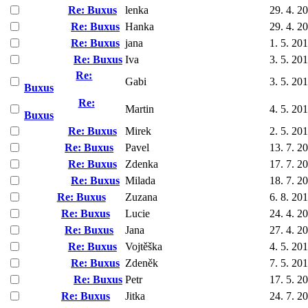
Re: Buxus
lenka
29. 4. 2
Re: Buxus
Hanka
29. 4. 2
Re: Buxus
jana
1. 5. 20
Re: Buxus
Iva
3. 5. 20
Re:
Gabi
3. 5. 20
Buxus
Re:
Martin
4. 5. 20
Buxus
Re: Buxus
Mirek
2. 5. 20
Re: Buxus
Pavel
13. 7. 2
Re: Buxus
Zdenka
17. 7. 2
Re: Buxus
Milada
18. 7. 2
Re: Buxus
Zuzana
6. 8. 20
Re: Buxus
Lucie
24. 4. 2
Re: Buxus
Jana
27. 4. 2
Re: Buxus
Vojtěška
4. 5. 20
Re: Buxus
Zdeněk
7. 5. 20
Re: Buxus
Petr
17. 5. 2
Re: Buxus
Jitka
24. 7. 2