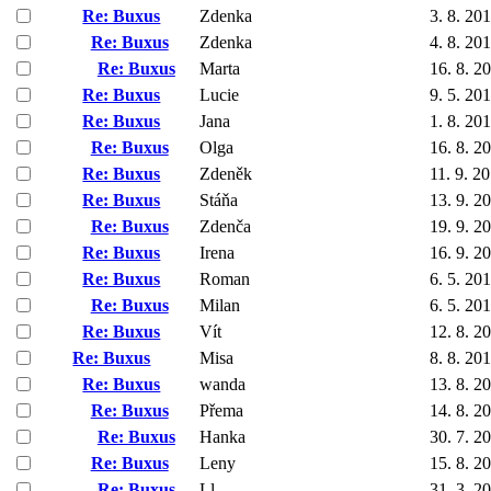
Re: Buxus
Zdenka
3. 8. 20
Re: Buxus
Zdenka
4. 8. 20
Re: Buxus
Marta
16. 8. 2
Re: Buxus
Lucie
9. 5. 20
Re: Buxus
Jana
1. 8. 20
Re: Buxus
Olga
16. 8. 2
Re: Buxus
Zdeněk
11. 9. 2
Re: Buxus
Stáňa
13. 9. 2
Re: Buxus
Zdenča
19. 9. 2
Re: Buxus
Irena
16. 9. 2
Re: Buxus
Roman
6. 5. 20
Re: Buxus
Milan
6. 5. 20
Re: Buxus
Vít
12. 8. 2
Re: Buxus
Misa
8. 8. 20
Re: Buxus
wanda
13. 8. 2
Re: Buxus
Přema
14. 8. 2
Re: Buxus
Hanka
30. 7. 2
Re: Buxus
Leny
15. 8. 2
Re: Buxus
Ll
31. 3. 2