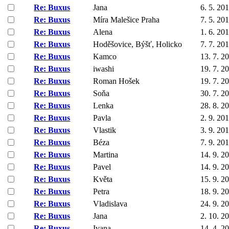
Re: Buxus
Jana
6. 5. 20
Re: Buxus
Míra Malešice Praha
7. 5. 20
Re: Buxus
Alena
1. 6. 20
Re: Buxus
Hoděšovice, Býšť, Holicko
7. 7. 20
Re: Buxus
Kamco
13. 7. 2
Re: Buxus
iwashi
19. 7. 2
Re: Buxus
Roman Hošek
19. 7. 2
Re: Buxus
Soňa
30. 7. 2
Re: Buxus
Lenka
28. 8. 2
Re: Buxus
Pavla
2. 9. 20
Re: Buxus
Vlastik
3. 9. 20
Re: Buxus
Béza
7. 9. 20
Re: Buxus
Martina
14. 9. 2
Re: Buxus
Pavel
14. 9. 2
Re: Buxus
Květa
15. 9. 2
Re: Buxus
Petra
18. 9. 2
Re: Buxus
Vladislava
24. 9. 2
Re: Buxus
Jana
2. 10. 2
Re: Buxus
Ivana
14. 4. 2