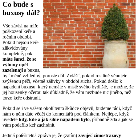
Co bude s
buxusy dál?
Vše závisí na míře
poškození keře a
ročním období.
Pokud nejsou keře
zlikvidovány
kompletně, pak
máte šanci, že se
výhony opět
zazelenají
a buxus,
byť méně vzhledný, poroste dál. Zvlášť, pokud rostlině věnujete
zvýšenou péči, včetně zálivky v období sucha. Pokud došlo k
napadení buxusu, který nemáte v místě svého bydliště, je možné, že
jej housenky ožerou tak důkladně, že vám nezbude nic jiného, než
torzo keře odstranit.
Pokud se i ve vašem okolí tento škůdce objevil, budeme rádi, když
nám o něm dáte vědět do komentářů pod článkem. Nejlépe, když
uvedete
kdy, kde a jak silné napadení bylo
, případně zda a jak se
vám podařilo keř zachránit.
Jediná potěšitelná zpráva je, že (zatím)
zavíječ zimostrázový