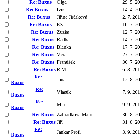
Re: Buxus
Olga
29. 5. 2
Re: Buxus
Ivoš
14. 4. 2
Re: Buxus
Jiřina Jirásková
2. 7. 20
Re: Buxus
EZ
10. 7. 2
Re: Buxus
Zuzka
12. 7. 2
Re: Buxus
Radka
14. 7. 2
Re: Buxus
Blanka
17. 7. 2
Re: Buxus
Věra
27. 7. 2
Re: Buxus
František
30. 7. 2
Re: Buxus
R.M.
6. 8. 20
Re:
Jana
12. 8. 2
Buxus
Re:
Vlastik
7. 9. 20
Buxus
Re:
Miri
9. 9. 20
Buxus
Re: Buxus
Zahrádková Marie
30. 8. 2
Re: Buxus
Jiří
31. 8. 2
Re:
Jankar Profi
3. 9. 20
Buxus