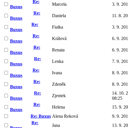
Re:
Marcela
3. 9. 20
Buxus
Re:
Daniela
11. 8. 2
Buxus
Re:
Fialka
3. 9. 20
Buxus
Re:
Králová
6. 9. 20
Buxus
Re:
Renata
6. 9. 20
Buxus
Re:
Lenka
7. 9. 20
Buxus
Re:
Ivana
8. 9. 20
Buxus
Re:
Zdeněk
8. 9. 20
Buxus
Re:
14. 10. 
Zjentek
Buxus
08:25
Re:
Helena
15. 9. 2
Buxus
Re: Buxus
Alena Reková
9. 9. 20
Re:
Jana
13. 9. 2
Buxus