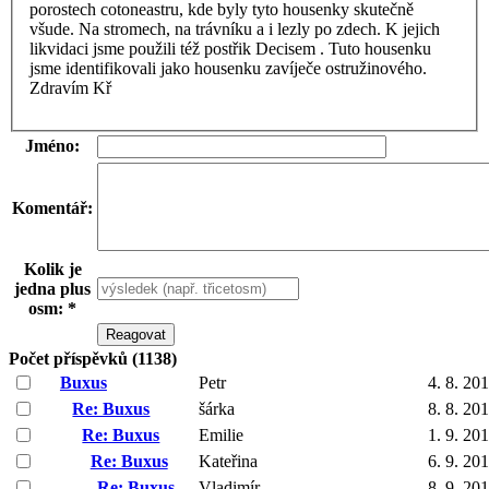
porostech cotoneastru, kde byly tyto housenky skutečně
všude. Na stromech, na trávníku a i lezly po zdech. K jejich
likvidaci jsme použili též postřik Decisem . Tuto housenku
jsme identifikovali jako housenku zavíječe ostružinového.
Zdravím Kř
Jméno:
Komentář:
Kolik je
jedna plus
osm: *
Počet příspěvků (1138)
Buxus
Petr
4. 8. 20
Re: Buxus
šárka
8. 8. 20
Re: Buxus
Emilie
1. 9. 20
Re: Buxus
Kateřina
6. 9. 20
Re: Buxus
Vladimír
8. 9. 20