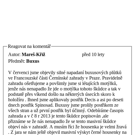
Reagovat na komentář
Autor:
Mareš-Kříž
před 10 lety
Předmět:
Buxus
V červenci jsme objevily silné napadaní buxusových plůtků
ve Francouzské části Černínské zahrady v Praze. Pravidelně
zahradu ošetřujeme a povšimly jsme si létajících motýlků,
jenže nás nenapadlo že jde o motýlka tohoto škůdce a tak v
podstatě přes víkend došlo na některých úsecích skoro k
holožíru . Ihned jsme aplikovaly postřik Decis a asi po deseti
dnech postřik Spinosad. Buxusy jsme prolily postřikem ze
všech stran a už první postřik byl účinný. Odebíráme časopis
zahrada a v č 8 r 2013 je tento škůdce popisován ,ale
přiznáme se že nás nenapadlo že se tento masivní škůdce
objeví nás v zahradě. A musím říci že housenka je velmi žravá
. Z jara se nám ještě objevil masivní výskyt černé housenky na