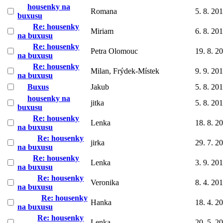
housenky na
Romana
5. 8. 20
buxusu
Re: housenky
Miriam
6. 8. 20
na buxusu
Re: housenky
Petra Olomouc
19. 8. 2
na buxusu
Re: housenky
Milan, Frýdek-Místek
9. 9. 20
na buxusu
Buxus
Jakub
5. 8. 20
housenky na
jitka
5. 8. 20
buxusu
Re: housenky
Lenka
18. 8. 2
na buxusu
Re: housenky
jirka
29. 7. 2
na buxusu
Re: housenky
Lenka
3. 9. 20
na buxusu
Re: housenky
Veronika
8. 4. 20
na buxusu
Re: housenky
Hanka
18. 4. 2
na buxusu
Re: housenky
Lenka
20. 5. 2