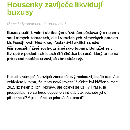
Housenky zavíječe likvidují
buxusy
Naposledy upraveno:
4. srpna 2026
Buxusy patří k velmi oblíbeným dřevinám pěstovaným nejen v
soukromých zahradách, ale i v rozlehlých zámeckých parcích.
Nejčastěji tvoří živé ploty. Stále větší oblibě se také
těší speciální živé sochy, známé jako topiary. Bohužel se v
Evropě v posledních letech šíři škůdce buxusů, který tu nemá
přirozené nepřátele: zavíječ zimostrázový.
Pokud k vám ještě zavíječ zimostrázový nedorazil, buďte rádi. Ale
vzhledem k tomu, že tento nový invazní škůdce byl hlášen v roce
2015 již nejen z jižní Moravy, ale objevil se už i v Praze, je
předpoklad, že se bude úspěšně šířit dál. Jak poznáte jeho
přítomnost? A je možné se jeho řádění bránit?