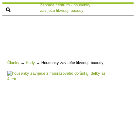
Zahrada centrum - housenky
zavíječe likvidují buxusy
Články
→
Rady
→
Housenky zavíječe likvidují buxusy