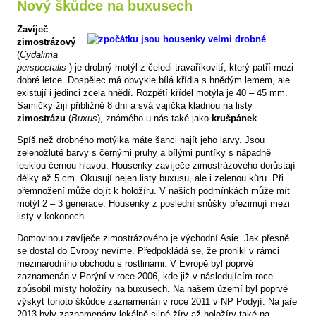
Nový škůdce na buxusech
Zavíječ
zimostrázový
(
Cydalima
perspectalis
) je drobný motýl z čeledi travaříkovití, který patří mezi
dobré letce. Dospělec má obvykle bílá křídla s hnědým lemem, ale
existují i jedinci zcela hnědí. Rozpětí křídel motýla je 40 – 45 mm.
Samičky žijí přibližně 8 dní a svá vajíčka kladnou na listy
zimostrázu
(
Buxus
), známého u nás také jako
krušpánek
.
Spíš než drobného motýlka máte šanci najít jeho larvy. Jsou
zelenožluté barvy s černými pruhy a bílými puntíky s nápadně
lesklou černou hlavou. Housenky zavíječe zimostrázového dorůstají
délky až 5 cm. Okusují nejen listy buxusu, ale i zelenou kůru. Při
přemnožení může dojít k holožíru. V našich podmínkách může mít
motýl 2 – 3 generace. Housenky z poslední snůšky přezimují mezi
listy v kokonech.
Domovinou zavíječe zimostrázového je východní Asie. Jak přesně
se dostal do Evropy nevíme. Předpokládá se, že pronikl v rámci
mezinárodního obchodu s rostlinami. V Evropě byl poprvé
zaznamenán v Porýní v roce 2006, kde již v následujícím roce
způsobil místy holožíry na buxusech. Na našem území byl poprvé
výskyt tohoto škůdce zaznamenán v roce 2011 v NP Podyjí. Na jaře
2013 byly zaznamenány lokálně silné žíry až holožíry také na