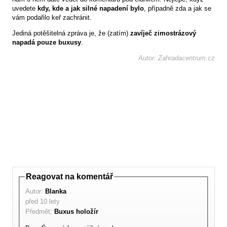
uvedete
kdy, kde a jak silné napadení bylo
, případně zda a jak se
vám podařilo keř zachránit.
Jediná potěšitelná zpráva je, že (zatím)
zavíječ zimostrázový
napadá pouze buxusy
.
Autor: Zahradacentrum.cz
Reagovat na komentář
Autor:
Blanka
před 10 lety
Předmět:
Buxus holožír