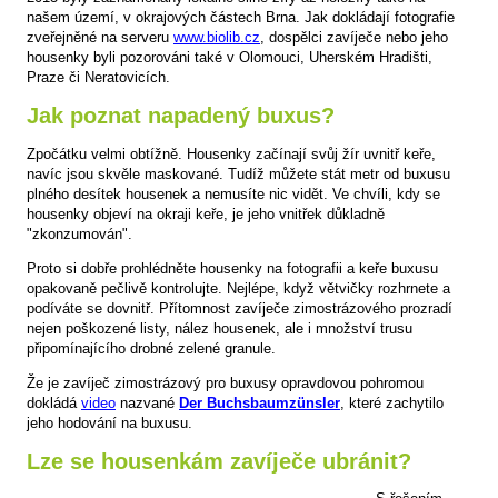
našem území, v okrajových částech Brna. Jak dokládají fotografie
zveřejněné na serveru
www.biolib.cz
, dospělci zavíječe nebo jeho
housenky byli pozorováni také v Olomouci, Uherském Hradišti,
Praze či Neratovicích.
Jak poznat napadený buxus?
Zpočátku velmi obtížně. Housenky začínají svůj žír uvnitř keře,
navíc jsou skvěle maskované. Tudíž můžete stát metr od buxusu
plného desítek housenek a nemusíte nic vidět. Ve chvíli, kdy se
housenky objeví na okraji keře, je jeho vnitřek důkladně
"zkonzumován".
Proto si dobře prohlédněte housenky na fotografii a keře buxusu
opakovaně pečlivě kontrolujte. Nejlépe, když větvičky rozhrnete a
podíváte se dovnitř. Přítomnost zavíječe zimostrázového prozradí
nejen poškozené listy, nález housenek, ale i množství trusu
připomínajícího drobné zelené granule.
Že je zavíječ zimostrázový pro buxusy opravdovou pohromou
dokládá
video
nazvané
Der Buchsbaumzünsler
, které zachytilo
jeho hodování na buxusu.
Lze se housenkám zavíječe ubránit?