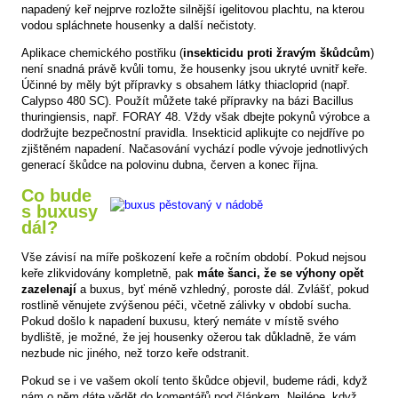
napadený keř nejprve rozložte silnější igelitovou plachtu, na kterou
vodou spláchnete housenky a další nečistoty.
Aplikace chemického postřiku (
insekticidu proti žravým škůdcům
)
není snadná právě kvůli tomu, že housenky jsou ukryté uvnitř keře.
Účinné by měly být přípravky s obsahem látky thiacloprid (např.
Calypso 480 SC). Použít můžete také přípravky na bázi Bacillus
thuringiensis, např. FORAY 48. Vždy však dbejte pokynů výrobce a
dodržujte bezpečnostní pravidla. Insekticid aplikujte co nejdříve po
zjištěném napadení. Načasování vychází podle vývoje jednotlivých
generací škůdce na polovinu dubna, červen a konec října.
Co bude
s buxusy
dál?
Vše závisí na míře poškození keře a ročním období. Pokud nejsou
keře zlikvidovány kompletně, pak
máte šanci, že se výhony opět
zazelenají
a buxus, byť méně vzhledný, poroste dál. Zvlášť, pokud
rostlině věnujete zvýšenou péči, včetně zálivky v období sucha.
Pokud došlo k napadení buxusu, který nemáte v místě svého
bydliště, je možné, že jej housenky ožerou tak důkladně, že vám
nezbude nic jiného, než torzo keře odstranit.
Pokud se i ve vašem okolí tento škůdce objevil, budeme rádi, když
nám o něm dáte vědět do komentářů pod článkem. Nejlépe, když