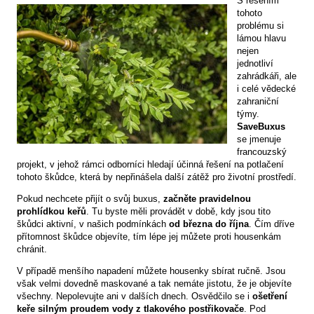
S řešením
tohoto
problému si
lámou hlavu
nejen
jednotliví
zahrádkáři, ale
i celé vědecké
zahraniční
týmy.
SaveBuxus
se jmenuje
francouzský
projekt, v jehož rámci odborníci hledají účinná řešení na potlačení
tohoto škůdce, která by nepřinášela další zátěž pro životní prostředí.
Pokud nechcete přijít o svůj buxus,
začněte pravidelnou
prohlídkou keřů
. Tu byste měli provádět v době, kdy jsou tito
škůdci aktivní, v našich podmínkách
od března do října
. Čím dříve
přítomnost škůdce objevíte, tím lépe jej můžete proti housenkám
chránit.
V případě menšího napadení můžete housenky sbírat ručně. Jsou
však velmi dovedně maskované a tak nemáte jistotu, že je objevíte
všechny. Nepolevujte ani v dalších dnech. Osvědčilo se i
ošetření
keře silným proudem vody z tlakového postřikovače
. Pod