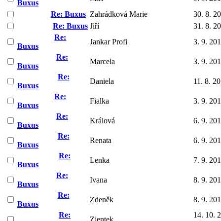
Buxus
Re: Buxus
Zahrádková Marie
30. 8. 2
Re: Buxus
Jiří
31. 8. 2
Re:
Jankar Profi
3. 9. 20
Buxus
Re:
Marcela
3. 9. 20
Buxus
Re:
Daniela
11. 8. 2
Buxus
Re:
Fialka
3. 9. 20
Buxus
Re:
Králová
6. 9. 20
Buxus
Re:
Renata
6. 9. 20
Buxus
Re:
Lenka
7. 9. 20
Buxus
Re:
Ivana
8. 9. 20
Buxus
Re:
Zdeněk
8. 9. 20
Buxus
Re:
14. 10. 
Zjentek