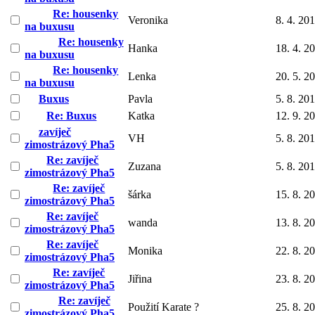
Re: housenky
Veronika
8. 4. 20
na buxusu
Re: housenky
Hanka
18. 4. 2
na buxusu
Re: housenky
Lenka
20. 5. 2
na buxusu
Buxus
Pavla
5. 8. 20
Re: Buxus
Katka
12. 9. 2
zavíječ
VH
5. 8. 20
zimostrázový Pha5
Re: zavíječ
Zuzana
5. 8. 20
zimostrázový Pha5
Re: zavíječ
šárka
15. 8. 2
zimostrázový Pha5
Re: zavíječ
wanda
13. 8. 2
zimostrázový Pha5
Re: zavíječ
Monika
22. 8. 2
zimostrázový Pha5
Re: zavíječ
Jiřina
23. 8. 2
zimostrázový Pha5
Re: zavíječ
Použití Karate ?
25. 8. 2
zimostrázový Pha5