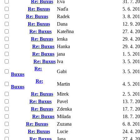
Re: Buxus
Eva
31. 7. 2
Re: Buxus
Naďa
5. 6. 20
Re: Buxus
Radek
3. 8. 20
Re: Buxus
Dana
12. 9. 2
Re: Buxus
Kateřina
27. 4. 2
Re: Buxus
lenka
29. 4. 2
Re: Buxus
Hanka
29. 4. 2
Re: Buxus
jana
1. 5. 20
Re: Buxus
Iva
3. 5. 20
Re:
Gabi
3. 5. 20
Buxus
Re:
Martin
4. 5. 20
Buxus
Re: Buxus
Mirek
2. 5. 20
Re: Buxus
Pavel
13. 7. 2
Re: Buxus
Zdenka
17. 7. 2
Re: Buxus
Milada
18. 7. 2
Re: Buxus
Zuzana
6. 8. 20
Re: Buxus
Lucie
24. 4. 2
Re: Buxus
Jana
27. 4. 2