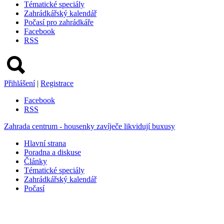
Tématické speciály
Zahrádkářský kalendář
Počasí pro zahrádkáře
Facebook
RSS
Přihlášení
|
Registrace
Facebook
RSS
Zahrada centrum - housenky zavíječe likvidují buxusy
Hlavní strana
Poradna a diskuse
Články
Tématické speciály
Zahrádkářský kalendář
Počasí