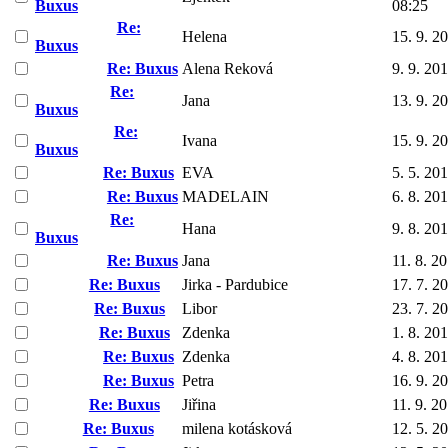
Buxus
08:25
Re:
Helena
15. 9. 2
Buxus
Re: Buxus
Alena Reková
9. 9. 20
Re:
Jana
13. 9. 2
Buxus
Re:
Ivana
15. 9. 2
Buxus
Re: Buxus
EVA
5. 5. 20
Re: Buxus
MADELAIN
6. 8. 20
Re:
Hana
9. 8. 20
Buxus
Re: Buxus
Jana
11. 8. 2
Re: Buxus
Jirka - Pardubice
17. 7. 2
Re: Buxus
Libor
23. 7. 2
Re: Buxus
Zdenka
1. 8. 20
Re: Buxus
Zdenka
4. 8. 20
Re: Buxus
Petra
16. 9. 2
Re: Buxus
Jiřina
11. 9. 2
Re: Buxus
milena kotásková
12. 5. 2