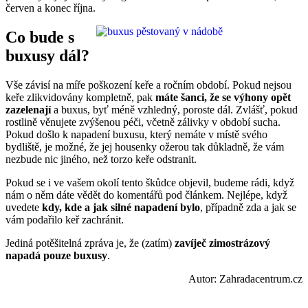
červen a konec října.
Co bude s
buxusy dál?
Vše závisí na míře poškození keře a ročním období. Pokud nejsou
keře zlikvidovány kompletně, pak
máte šanci, že se výhony opět
zazelenají
a buxus, byť méně vzhledný, poroste dál. Zvlášť, pokud
rostlině věnujete zvýšenou péči, včetně zálivky v období sucha.
Pokud došlo k napadení buxusu, který nemáte v místě svého
bydliště, je možné, že jej housenky ožerou tak důkladně, že vám
nezbude nic jiného, než torzo keře odstranit.
Pokud se i ve vašem okolí tento škůdce objevil, budeme rádi, když
nám o něm dáte vědět do komentářů pod článkem. Nejlépe, když
uvedete
kdy, kde a jak silné napadení bylo
, případně zda a jak se
vám podařilo keř zachránit.
Jediná potěšitelná zpráva je, že (zatím)
zavíječ zimostrázový
napadá pouze buxusy
.
Autor: Zahradacentrum.cz