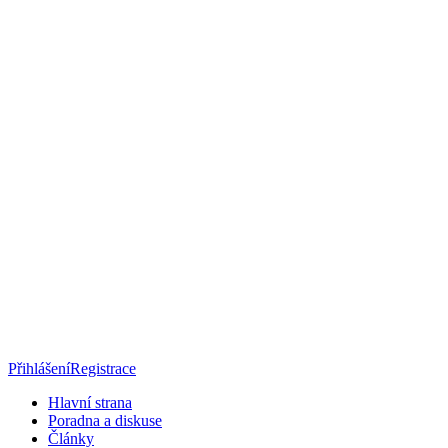
Přihlášení
Registrace
Hlavní strana
Poradna a diskuse
Články