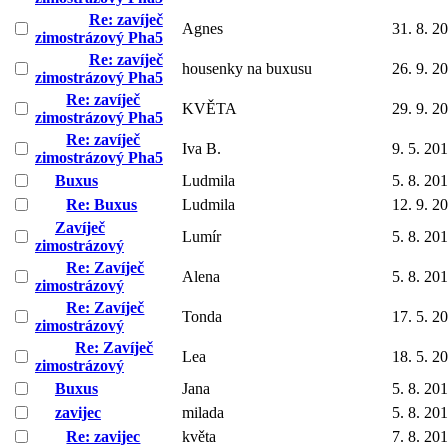
Re: zavíječ
Agnes
31. 8. 2
zimostrázový Pha5
Re: zavíječ
housenky na buxusu
26. 9. 2
zimostrázový Pha5
Re: zavíječ
KVĚTA
29. 9. 2
zimostrázový Pha5
Re: zavíječ
Iva B.
9. 5. 20
zimostrázový Pha5
Buxus
Ludmila
5. 8. 20
Re: Buxus
Ludmila
12. 9. 2
Zavíječ
Lumír
5. 8. 20
zimostrázový
Re: Zavíječ
Alena
5. 8. 20
zimostrázový
Re: Zavíječ
Tonda
17. 5. 2
zimostrázový
Re: Zavíječ
Lea
18. 5. 2
zimostrázový
Buxus
Jana
5. 8. 20
zavijec
milada
5. 8. 20
Re: zavijec
květa
7. 8. 20