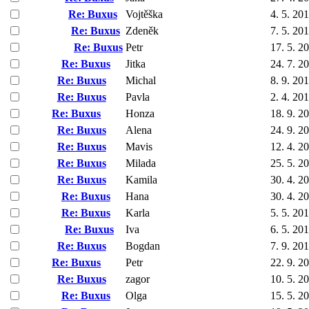
Re: Buxus
Vojtěška
4. 5. 20
Re: Buxus
Zdeněk
7. 5. 20
Re: Buxus
Petr
17. 5. 2
Re: Buxus
Jitka
24. 7. 2
Re: Buxus
Michal
8. 9. 20
Re: Buxus
Pavla
2. 4. 20
Re: Buxus
Honza
18. 9. 2
Re: Buxus
Alena
24. 9. 2
Re: Buxus
Mavis
12. 4. 2
Re: Buxus
Milada
25. 5. 2
Re: Buxus
Kamila
30. 4. 2
Re: Buxus
Hana
30. 4. 2
Re: Buxus
Karla
5. 5. 20
Re: Buxus
Iva
6. 5. 20
Re: Buxus
Bogdan
7. 9. 20
Re: Buxus
Petr
22. 9. 2
Re: Buxus
zagor
10. 5. 2
Re: Buxus
Olga
15. 5. 2