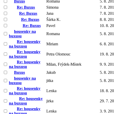
Buxus
Romana
5. 8. 20
Re: Buxus
Simona
7. 8. 20
Re: Buxus
Jana
7. 8. 20
Re: Buxus
Šárka K.
8. 8. 20
Re: Buxus
Pavel
10. 8. 2
housenky na
Romana
5. 8. 20
buxusu
Re: housenky
Miriam
6. 8. 20
na buxusu
Re: housenky
Petra Olomouc
19. 8. 2
na buxusu
Re: housenky
Milan, Frýdek-Místek
9. 9. 20
na buxusu
Buxus
Jakub
5. 8. 20
housenky na
jitka
5. 8. 20
buxusu
Re: housenky
Lenka
18. 8. 2
na buxusu
Re: housenky
jirka
29. 7. 2
na buxusu
Re: housenky
Lenka
3. 9. 20
na buxusu