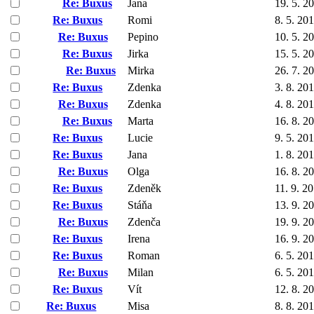
Re: Buxus
Jana
19. 5. 2
Re: Buxus
Romi
8. 5. 20
Re: Buxus
Pepino
10. 5. 2
Re: Buxus
Jirka
15. 5. 2
Re: Buxus
Mirka
26. 7. 2
Re: Buxus
Zdenka
3. 8. 20
Re: Buxus
Zdenka
4. 8. 20
Re: Buxus
Marta
16. 8. 2
Re: Buxus
Lucie
9. 5. 20
Re: Buxus
Jana
1. 8. 20
Re: Buxus
Olga
16. 8. 2
Re: Buxus
Zdeněk
11. 9. 2
Re: Buxus
Stáňa
13. 9. 2
Re: Buxus
Zdenča
19. 9. 2
Re: Buxus
Irena
16. 9. 2
Re: Buxus
Roman
6. 5. 20
Re: Buxus
Milan
6. 5. 20
Re: Buxus
Vít
12. 8. 2
Re: Buxus
Misa
8. 8. 20