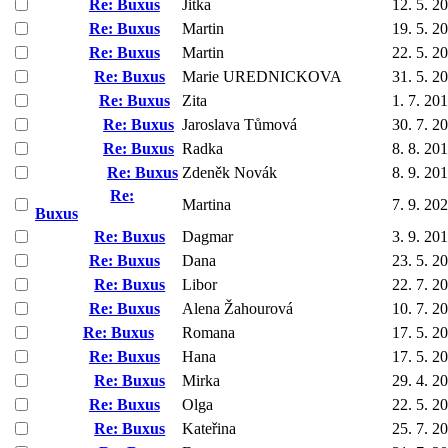
Re: Buxus
Jitka
12. 5. 2
Re: Buxus
Martin
19. 5. 2
Re: Buxus
Martin
22. 5. 2
Re: Buxus
Marie UREDNICKOVA
31. 5. 2
Re: Buxus
Zita
1. 7. 20
Re: Buxus
Jaroslava Tůmová
30. 7. 2
Re: Buxus
Radka
8. 8. 20
Re: Buxus
Zdeněk Novák
8. 9. 20
Re:
Martina
7. 9. 20
Buxus
Re: Buxus
Dagmar
3. 9. 20
Re: Buxus
Dana
23. 5. 2
Re: Buxus
Libor
22. 7. 2
Re: Buxus
Alena Žahourová
10. 7. 2
Re: Buxus
Romana
17. 5. 2
Re: Buxus
Hana
17. 5. 2
Re: Buxus
Mirka
29. 4. 2
Re: Buxus
Olga
22. 5. 2
Re: Buxus
Kateřina
25. 7. 2