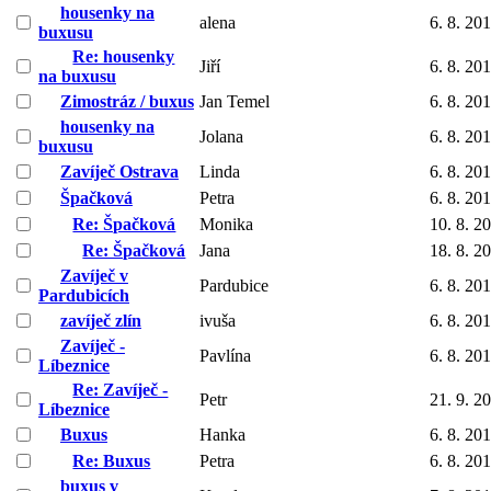
housenky na
alena
6. 8. 20
buxusu
Re: housenky
Jiří
6. 8. 20
na buxusu
Zimostráz / buxus
Jan Temel
6. 8. 20
housenky na
Jolana
6. 8. 20
buxusu
Zavíječ Ostrava
Linda
6. 8. 20
Špačková
Petra
6. 8. 20
Re: Špačková
Monika
10. 8. 2
Re: Špačková
Jana
18. 8. 2
Zavíječ v
Pardubice
6. 8. 20
Pardubicích
zavíječ zlín
ivuša
6. 8. 20
Zavíječ -
Pavlína
6. 8. 20
Líbeznice
Re: Zavíječ -
Petr
21. 9. 2
Líbeznice
Buxus
Hanka
6. 8. 20
Re: Buxus
Petra
6. 8. 20
buxus v