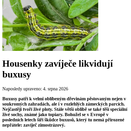
Housenky zavíječe likvidují
buxusy
Naposledy upraveno:
4. srpna 2026
Buxusy patří k velmi oblíbeným dřevinám pěstovaným nejen v
soukromých zahradách, ale i v rozlehlých zámeckých parcích.
Nejčastěji tvoří živé ploty. Stále větší oblibě se také těší speciální
živé sochy, známé jako topiary. Bohužel se v Evropě v
posledních letech šíři škůdce buxusů, který tu nemá přirozené
nepřátele: zavíječ zimostrázový.