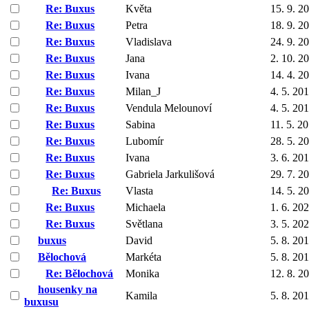
Re: Buxus
Květa
15. 9. 2
Re: Buxus
Petra
18. 9. 2
Re: Buxus
Vladislava
24. 9. 2
Re: Buxus
Jana
2. 10. 2
Re: Buxus
Ivana
14. 4. 2
Re: Buxus
Milan_J
4. 5. 20
Re: Buxus
Vendula Melounoví
4. 5. 20
Re: Buxus
Sabina
11. 5. 2
Re: Buxus
Lubomír
28. 5. 2
Re: Buxus
Ivana
3. 6. 20
Re: Buxus
Gabriela Jarkulišová
29. 7. 2
Re: Buxus
Vlasta
14. 5. 2
Re: Buxus
Michaela
1. 6. 20
Re: Buxus
Světlana
3. 5. 20
buxus
David
5. 8. 20
Bělochová
Markéta
5. 8. 20
Re: Bělochová
Monika
12. 8. 2
housenky na
Kamila
5. 8. 20
buxusu