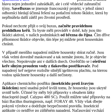
hlavu nejen jednotliví zahrádkáři, ale i celé vědecké zahraniční
týmy.
SaveBuxus
se jmenuje francouzský projekt, v jehož rámci
odborníci hledají účinná řešení na potlačení tohoto škůdce, která by
nepřinášela další zátěž pro životní prostředí.
Pokud nechcete přijít o svůj buxus,
začněte pravidelnou
prohlídkou keřů
. Tu byste měli provádět v době, kdy jsou tito
škůdci aktivní, v našich podmínkách
od března do října
. Čím dříve
přítomnost škůdce objevíte, tím lépe jej můžete proti housenkám
chránit.
V případě menšího napadení můžete housenky sbírat ručně. Jsou
však velmi dovedně maskované a tak nemáte jistotu, že je objevíte
všechny. Nepolevujte ani v dalších dnech. Osvědčilo se i
ošetření
keře silným proudem vody z tlakového postřikovače
. Pod
napadený keř nejprve rozložte silnější igelitovou plachtu, na kterou
vodou spláchnete housenky a další nečistoty.
Aplikace chemického postřiku (
insekticidu proti žravým
škůdcům
) není snadná právě kvůli tomu, že housenky jsou ukryté
uvnitř keře. Účinné by měly být přípravky s obsahem látky
thiacloprid (např. Calypso 480 SC). Použít můžete také přípravky na
bázi Bacillus thuringiensis, např. FORAY 48. Vždy však dbejte
pokynů výrobce a dodržujte bezpečnostní pravidla. Insekticid
aplikujte co nejdříve po zjištěném napadení. Načasování vychází