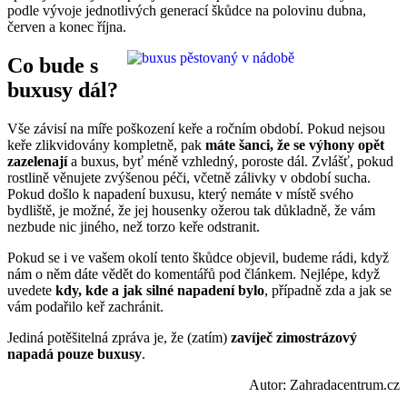
podle vývoje jednotlivých generací škůdce na polovinu dubna,
červen a konec října.
Co bude s
buxusy dál?
Vše závisí na míře poškození keře a ročním období. Pokud nejsou
keře zlikvidovány kompletně, pak
máte šanci, že se výhony opět
zazelenají
a buxus, byť méně vzhledný, poroste dál. Zvlášť, pokud
rostlině věnujete zvýšenou péči, včetně zálivky v období sucha.
Pokud došlo k napadení buxusu, který nemáte v místě svého
bydliště, je možné, že jej housenky ožerou tak důkladně, že vám
nezbude nic jiného, než torzo keře odstranit.
Pokud se i ve vašem okolí tento škůdce objevil, budeme rádi, když
nám o něm dáte vědět do komentářů pod článkem. Nejlépe, když
uvedete
kdy, kde a jak silné napadení bylo
, případně zda a jak se
vám podařilo keř zachránit.
Jediná potěšitelná zpráva je, že (zatím)
zavíječ zimostrázový
napadá pouze buxusy
.
Autor: Zahradacentrum.cz