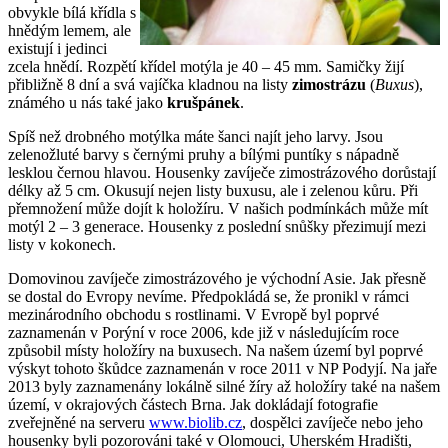
obvykle bílá křídla s
hnědým lemem, ale
existují i jedinci
zcela hnědí. Rozpětí křídel motýla je 40 – 45 mm. Samičky žijí
přibližně 8 dní a svá vajíčka kladnou na listy
zimostrázu
(
Buxus
),
známého u nás také jako
krušpánek
.
Spíš než drobného motýlka máte šanci najít jeho larvy. Jsou
zelenožluté barvy s černými pruhy a bílými puntíky s nápadně
lesklou černou hlavou. Housenky zavíječe zimostrázového dorůstají
délky až 5 cm. Okusují nejen listy buxusu, ale i zelenou kůru. Při
přemnožení může dojít k holožíru. V našich podmínkách může mít
motýl 2 – 3 generace. Housenky z poslední snůšky přezimují mezi
listy v kokonech.
Domovinou zavíječe zimostrázového je východní Asie. Jak přesně
se dostal do Evropy nevíme. Předpokládá se, že pronikl v rámci
mezinárodního obchodu s rostlinami. V Evropě byl poprvé
zaznamenán v Porýní v roce 2006, kde již v následujícím roce
způsobil místy holožíry na buxusech. Na našem území byl poprvé
výskyt tohoto škůdce zaznamenán v roce 2011 v NP Podyjí. Na jaře
2013 byly zaznamenány lokálně silné žíry až holožíry také na našem
území, v okrajových částech Brna. Jak dokládají fotografie
zveřejněné na serveru
www.biolib.cz
, dospělci zavíječe nebo jeho
housenky byli pozorováni také v Olomouci, Uherském Hradišti,