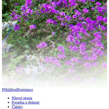
Přihlášení
Registrace
Hlavní strana
Poradna a diskuse
Články