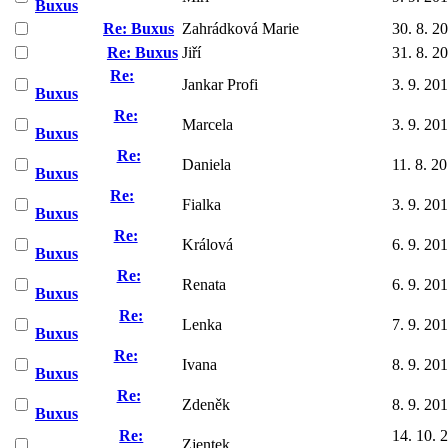
Buxus
Re: Buxus
Zahrádková Marie
30. 8. 2
Re: Buxus
Jiří
31. 8. 2
Re:
Jankar Profi
3. 9. 20
Buxus
Re:
Marcela
3. 9. 20
Buxus
Re:
Daniela
11. 8. 2
Buxus
Re:
Fialka
3. 9. 20
Buxus
Re:
Králová
6. 9. 20
Buxus
Re:
Renata
6. 9. 20
Buxus
Re:
Lenka
7. 9. 20
Buxus
Re:
Ivana
8. 9. 20
Buxus
Re:
Zdeněk
8. 9. 20
Buxus
Re:
14. 10. 
Zjentek