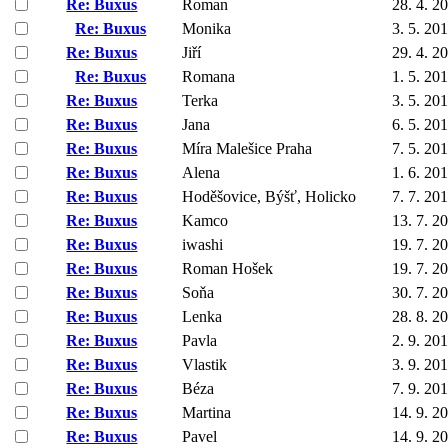
Re: Buxus
Roman
28. 4. 2
Re: Buxus
Monika
3. 5. 20
Re: Buxus
Jiří
29. 4. 2
Re: Buxus
Romana
1. 5. 20
Re: Buxus
Terka
3. 5. 20
Re: Buxus
Jana
6. 5. 20
Re: Buxus
Míra Malešice Praha
7. 5. 20
Re: Buxus
Alena
1. 6. 20
Re: Buxus
Hoděšovice, Býšť, Holicko
7. 7. 20
Re: Buxus
Kamco
13. 7. 2
Re: Buxus
iwashi
19. 7. 2
Re: Buxus
Roman Hošek
19. 7. 2
Re: Buxus
Soňa
30. 7. 2
Re: Buxus
Lenka
28. 8. 2
Re: Buxus
Pavla
2. 9. 20
Re: Buxus
Vlastik
3. 9. 20
Re: Buxus
Béza
7. 9. 20
Re: Buxus
Martina
14. 9. 2
Re: Buxus
Pavel
14. 9. 2