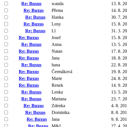
Re: Buxus
wanda
13. 8. 2
Re: Buxus
Přema
14. 8. 2
Re: Buxus
Hanka
30. 7. 2
Re: Buxus
Leny
15. 8. 2
Re: Buxus
Ll
31. 3. 2
Re: Buxus
Josef
15. 8. 2
Re: Buxus
Anna
13. 5. 2
Re: Buxus
Natan
17. 8. 2
Re: Buxus
Jana
18. 8. 2
Re: Buxus
hana
22. 8. 2
Re: Buxus
Čermáková
19. 8. 2
Re: Buxus
Marie
24. 8. 2
Re: Buxus
Renek
14. 9. 2
Re: Buxus
Lenka
13. 5. 2
Re: Buxus
Mariana
23. 7. 2
Re: Buxus
Zdenka
4. 8. 20
Re: Buxus
Dominika
8. 8. 20
Re: Buxus
Jana
9. 8. 20
Re: Buxus
M&J
27. 4. 2