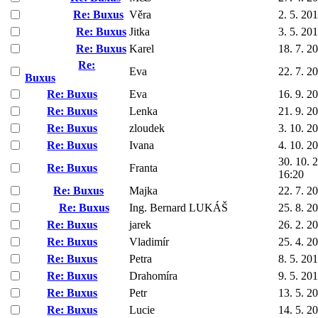
Re: Buxus
Věra
2. 5. 20
Re: Buxus
Jitka
3. 5. 20
Re: Buxus
Karel
18. 7. 2
Re:
Eva
22. 7. 2
Buxus
Re: Buxus
Eva
16. 9. 2
Re: Buxus
Lenka
21. 9. 2
Re: Buxus
zloudek
3. 10. 2
Re: Buxus
Ivana
4. 10. 2
30. 10. 
Re: Buxus
Franta
16:20
Re: Buxus
Majka
22. 7. 2
Re: Buxus
Ing. Bernard LUKÁŠ
25. 8. 2
Re: Buxus
jarek
26. 2. 2
Re: Buxus
Vladimír
25. 4. 2
Re: Buxus
Petra
8. 5. 20
Re: Buxus
Drahomíra
9. 5. 20
Re: Buxus
Petr
13. 5. 2
Re: Buxus
Lucie
14. 5. 2