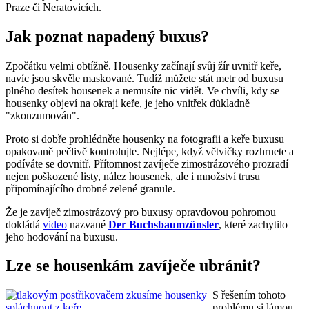
Praze či Neratovicích.
Jak poznat napadený buxus?
Zpočátku velmi obtížně. Housenky začínají svůj žír uvnitř keře,
navíc jsou skvěle maskované. Tudíž můžete stát metr od buxusu
plného desítek housenek a nemusíte nic vidět. Ve chvíli, kdy se
housenky objeví na okraji keře, je jeho vnitřek důkladně
"zkonzumován".
Proto si dobře prohlédněte housenky na fotografii a keře buxusu
opakovaně pečlivě kontrolujte. Nejlépe, když větvičky rozhrnete a
podíváte se dovnitř. Přítomnost zavíječe zimostrázového prozradí
nejen poškozené listy, nález housenek, ale i množství trusu
připomínajícího drobné zelené granule.
Že je zavíječ zimostrázový pro buxusy opravdovou pohromou
dokládá
video
nazvané
Der Buchsbaumzünsler
, které zachytilo
jeho hodování na buxusu.
Lze se housenkám zavíječe ubránit?
S řešením tohoto
problému si lámou