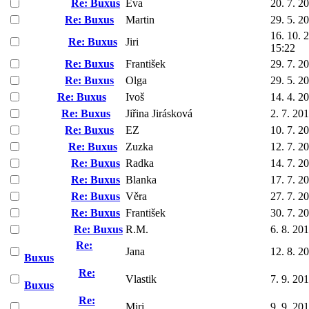
Re: Buxus
Eva
20. 7. 2
Re: Buxus
Martin
29. 5. 2
16. 10. 
Re: Buxus
Jiri
15:22
Re: Buxus
František
29. 7. 2
Re: Buxus
Olga
29. 5. 2
Re: Buxus
Ivoš
14. 4. 2
Re: Buxus
Jiřina Jirásková
2. 7. 20
Re: Buxus
EZ
10. 7. 2
Re: Buxus
Zuzka
12. 7. 2
Re: Buxus
Radka
14. 7. 2
Re: Buxus
Blanka
17. 7. 2
Re: Buxus
Věra
27. 7. 2
Re: Buxus
František
30. 7. 2
Re: Buxus
R.M.
6. 8. 20
Re:
Jana
12. 8. 2
Buxus
Re:
Vlastik
7. 9. 20
Buxus
Re:
Miri
9. 9. 20