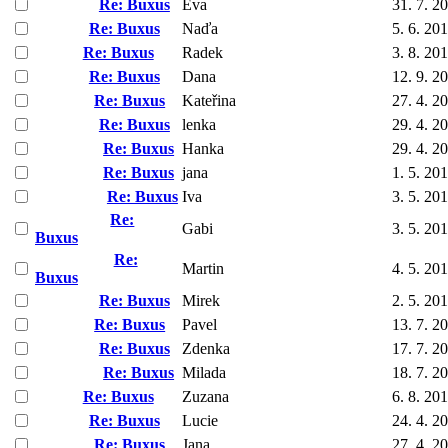
Re: Buxus
Eva
31. 7. 2
Re: Buxus
Naďa
5. 6. 20
Re: Buxus
Radek
3. 8. 20
Re: Buxus
Dana
12. 9. 2
Re: Buxus
Kateřina
27. 4. 2
Re: Buxus
lenka
29. 4. 2
Re: Buxus
Hanka
29. 4. 2
Re: Buxus
jana
1. 5. 20
Re: Buxus
Iva
3. 5. 20
Re:
Gabi
3. 5. 20
Buxus
Re:
Martin
4. 5. 20
Buxus
Re: Buxus
Mirek
2. 5. 20
Re: Buxus
Pavel
13. 7. 2
Re: Buxus
Zdenka
17. 7. 2
Re: Buxus
Milada
18. 7. 2
Re: Buxus
Zuzana
6. 8. 20
Re: Buxus
Lucie
24. 4. 2
Re: Buxus
Jana
27. 4. 2