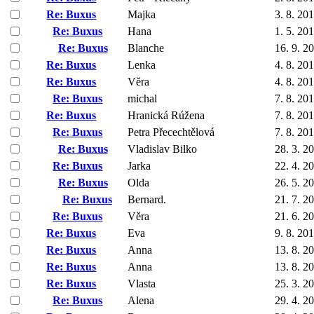
Re: Buxus
Majka
3. 8. 20
Re: Buxus
Hana
1. 5. 20
Re: Buxus
Blanche
16. 9. 2
Re: Buxus
Lenka
4. 8. 20
Re: Buxus
Věra
4. 8. 20
Re: Buxus
michal
7. 8. 20
Re: Buxus
Hranická Rúžena
7. 8. 20
Re: Buxus
Petra Přecechtělová
7. 8. 20
Re: Buxus
Vladislav Bilko
28. 3. 2
Re: Buxus
Jarka
22. 4. 2
Re: Buxus
Olda
26. 5. 2
Re: Buxus
Bernard.
21. 7. 2
Re: Buxus
Věra
21. 6. 2
Re: Buxus
Eva
9. 8. 20
Re: Buxus
Anna
13. 8. 2
Re: Buxus
Anna
13. 8. 2
Re: Buxus
Vlasta
25. 3. 2
Re: Buxus
Alena
29. 4. 2