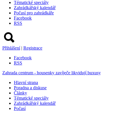
Tématické speciály
Zahrádkářský kalendář
Počasí pro zahrádkáře
Facebook
RSS
Přihlášení
|
Registrace
Facebook
RSS
Zahrada centrum - housenky zavíječe likvidují buxusy
Hlavní strana
Poradna a diskuse
Články
Tématické speciály
Zahrádkářský kalendář
Počasí