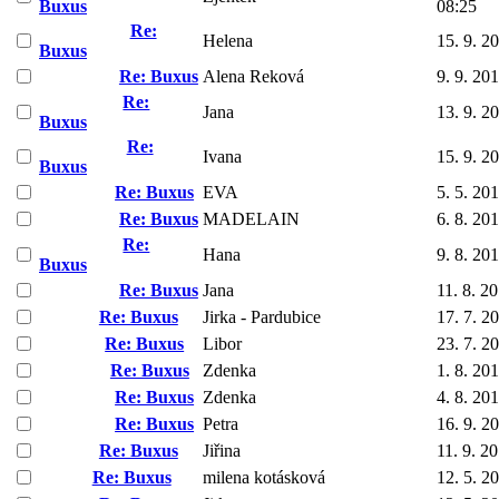
Buxus
08:25
Re:
Helena
15. 9. 2
Buxus
Re: Buxus
Alena Reková
9. 9. 20
Re:
Jana
13. 9. 2
Buxus
Re:
Ivana
15. 9. 2
Buxus
Re: Buxus
EVA
5. 5. 20
Re: Buxus
MADELAIN
6. 8. 20
Re:
Hana
9. 8. 20
Buxus
Re: Buxus
Jana
11. 8. 2
Re: Buxus
Jirka - Pardubice
17. 7. 2
Re: Buxus
Libor
23. 7. 2
Re: Buxus
Zdenka
1. 8. 20
Re: Buxus
Zdenka
4. 8. 20
Re: Buxus
Petra
16. 9. 2
Re: Buxus
Jiřina
11. 9. 2
Re: Buxus
milena kotásková
12. 5. 2