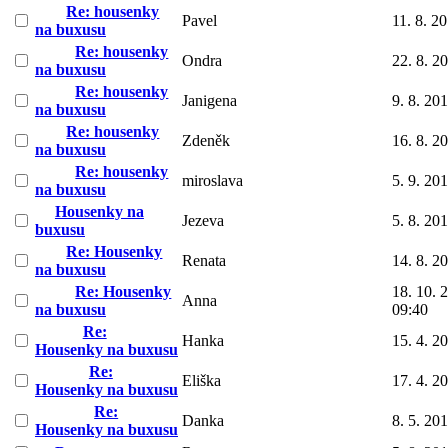
Re: housenky
Pavel
11. 8. 2
na buxusu
Re: housenky
Ondra
22. 8. 2
na buxusu
Re: housenky
Janigena
9. 8. 20
na buxusu
Re: housenky
Zdeněk
16. 8. 2
na buxusu
Re: housenky
miroslava
5. 9. 20
na buxusu
Housenky na
Jezeva
5. 8. 20
buxusu
Re: Housenky
Renata
14. 8. 2
na buxusu
Re: Housenky
18. 10. 
Anna
na buxusu
09:40
Re:
Hanka
15. 4. 2
Housenky na buxusu
Re:
Eliška
17. 4. 2
Housenky na buxusu
Re:
Danka
8. 5. 20
Housenky na buxusu