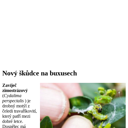
Nový škůdce na buxusech
Zavíječ
zimostrázový
(
Cydalima
perspectalis
) je
drobný motýl z
čeledi travaříkovití,
který patří mezi
dobré letce.
Dospělec má