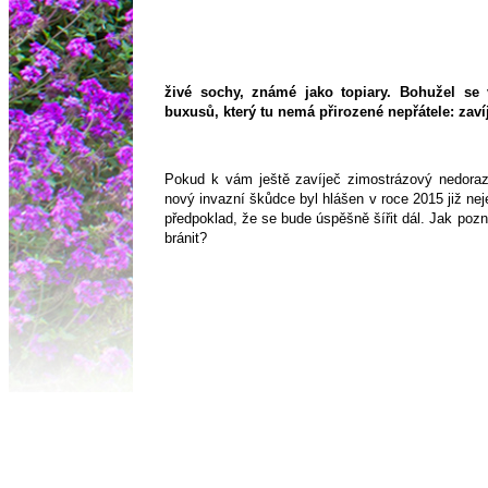
živé sochy, známé jako topiary. Bohužel se 
buxusů, který tu nemá přirozené nepřátele: zaví
Pokud k vám ještě zavíječ zimostrázový nedorazi
nový invazní škůdce byl hlášen v roce 2015 již nejen
předpoklad, že se bude úspěšně šířit dál. Jak pozn
bránit?