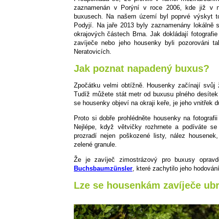
zaznamenán v Porýní v roce 2006, kde již v ná
buxusech. Na našem území byl poprvé výskyt 
Podyjí. Na jaře 2013 byly zaznamenány lokálně s
okrajových částech Brna. Jak dokládají fotografi
zavíječe nebo jeho housenky byli pozorováni t
Neratovicích.
Jak poznat napadený buxus?
Zpočátku velmi obtížně. Housenky začínají svůj 
Tudíž můžete stát metr od buxusu plného desítek 
se housenky objeví na okraji keře, je jeho vnitřek
Proto si dobře prohlédněte housenky na fotografi
Nejlépe, když větvičky rozhrnete a podíváte se
prozradí nejen poškozené listy, nález housenek,
zelené granule.
Že je zavíječ zimostrázový pro buxusy opra
Buchsbaumzünsler
, které zachytilo jeho hodován
Lze se housenkám zavíječe ubr