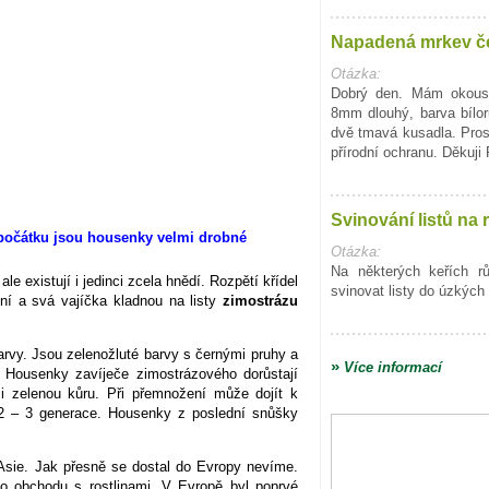
Napadená mrkev č
Otázka:
Dobrý den. Mám okous
8mm dlouhý, barva bílo
dvě tmavá kusadla. Pro
přírodní ochranu. Děkuji
Svinování listů na 
Otázka:
Na některých keřích r
 existují i jedinci zcela hnědí. Rozpětí křídel
svinovat listy do úzkých 
ní a svá vajíčka kladnou na listy
zimostrázu
arvy. Jsou zelenožluté barvy s černými pruhy a
»
Více informací
. Housenky zavíječe zimostrázového dorůstají
 i zelenou kůru. Při přemnožení může dojít k
2 – 3 generace. Housenky z poslední snůšky
Asie. Jak přesně se dostal do Evropy nevíme.
ho obchodu s rostlinami. V Evropě byl poprvé