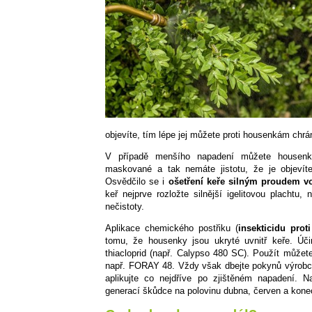
objevíte, tím lépe jej můžete proti housenkám chrán
V případě menšího napadení můžete housenk
maskované a tak nemáte jistotu, že je objevít
Osvědčilo se i
ošetření keře silným proudem vo
keř nejprve rozložte silnější igelitovou plachtu
nečistoty.
Aplikace chemického postřiku (
insekticidu pro
tomu, že housenky jsou ukryté uvnitř keře. Úč
thiacloprid (např. Calypso 480 SC). Použít můžete 
např. FORAY 48. Vždy však dbejte pokynů výrobce 
aplikujte co nejdříve po zjištěném napadení. N
generací škůdce na polovinu dubna, červen a konec