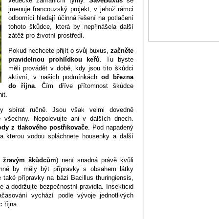
vědecké zahraniční týmy.
SaveBuxus
se
jmenuje francouzský projekt, v jehož rámci
odborníci hledají účinná řešení na potlačení
tohoto škůdce, která by nepřinášela další
zátěž pro životní prostředí.
Pokud nechcete přijít o svůj buxus,
začněte
pravidelnou prohlídkou keřů
. Tu byste
měli provádět v době, kdy jsou tito škůdci
aktivní, v našich podmínkách
od března
do října
. Čím dříve přítomnost škůdce
it.
y sbírat ručně. Jsou však velmi dovedně
e všechny. Nepolevujte ani v dalších dnech.
dy z tlakového postřikovače
. Pod napadený
, na kterou vodou spláchnete housenky a další
ti žravým škůdcům
) není snadná právě kvůli
inné by měly být přípravky s obsahem látky
také přípravky na bázi Bacillus thuringiensis,
a dodržujte bezpečnostní pravidla. Insekticid
ačasování vychází podle vývoje jednotlivých
 října.