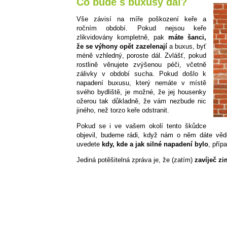
Co bude s buxusy dál?
Vše závisí na míře poškození keře a
ročním období. Pokud nejsou keře
zlikvidovány kompletně, pak
máte šanci,
že se výhony opět zazelenají
a buxus, byť
méně vzhledný, poroste dál. Zvlášť, pokud
rostlině věnujete zvýšenou péči, včetně
zálivky v období sucha. Pokud došlo k
napadení buxusu, který nemáte v místě
svého bydliště, je možné, že jej housenky
ožerou tak důkladně, že vám nezbude nic
jiného, než torzo keře odstranit.
Pokud se i ve vašem okolí tento škůdce
objevil, budeme rádi, když nám o něm dáte věd
uvedete
kdy, kde a jak silné napadení bylo
, příp
Jediná potěšitelná zpráva je, že (zatím)
zavíječ z