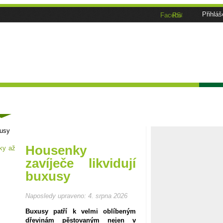
Přihláš
Facebook
RSS
Tématické speciály
Zahrádkářský kalendář
Poča
ánky
xusy
Housenky
zavíječe likvidují
buxusy
Naposledy upraveno:
4. srpna 2026
Buxusy patří k velmi oblíbeným
dřevinám pěstovaným nejen v