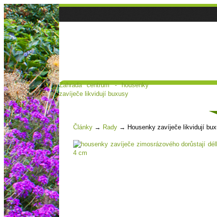
Zahrada centrum - housenky
Hlavní strana
Poradna a diskuse
zavíječe likvidují buxusy
Čl
Články
→
Rady
→
Housenky zavíječe likvidují bu