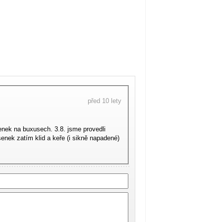
před 10 lety
nek na buxusech. 3.8. jsme provedli
enek zatím klid a keře (i sikně napadené)