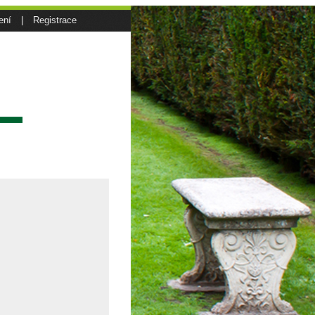
ení
|
Registrace
sí