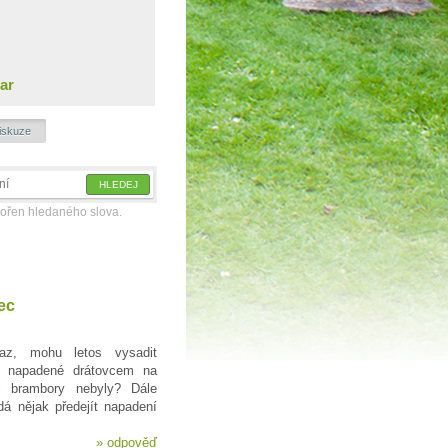
ar
iskuze
kořen hledaného slova.
ec
z, mohu letos vysadit
ě napadené drátovcem na
i brambory nebyly? Dále
á nějak předejít napadení
»
odpověď