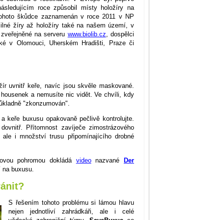
sledujícím roce způsobil místy holožíry na
tohoto škůdce zaznamenán v roce 2011 v NP
ilné žíry až holožíry také na našem území, v
e zveřejněné na serveru
www.biolib.cz
, dospělci
aké v Olomouci, Uherském Hradišti, Praze či
žír uvnitř keře, navíc jsou skvěle maskované.
housenek a nemusíte nic vidět. Ve chvíli, kdy
 důkladně "zkonzumován".
i a keře buxusu opakovaně pečlivě kontrolujte.
 dovnitř. Přítomnost zavíječe zimostrázového
 ale i množství trusu připomínajícího drobné
vdovou pohromou dokládá
video
nazvané
Der
í na buxusu.
ánit?
S řešením tohoto problému si lámou hlavu
nejen jednotliví zahrádkáři, ale i celé