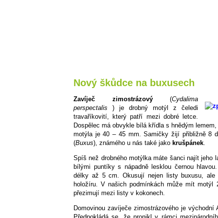
Nový škůdce na buxusech
Zavíječ zimostrázový
(
Cydalima
perspectalis
) je drobný motýl z čeledi
travaříkovití, který patří mezi dobré letce.
Dospělec má obvykle bílá křídla s hnědým lemem, ale
motýla je 40 – 45 mm. Samičky žijí přibližně 8 d
(
Buxus
), známého u nás také jako
krušpánek
.
Spíš než drobného motýlka máte šanci najít jeho l
bílými puntíky s nápadně lesklou černou hlavou
délky až 5 cm. Okusují nejen listy buxusu, ale
holožíru. V našich podmínkách může mít motýl 
přezimují mezi listy v kokonech.
Domovinou zavíječe zimostrázového je východní 
Předpokládá se, že pronikl v rámci mezinárodní