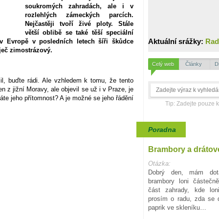
soukromých zahradách, ale i v
rozlehlých zámeckých parcích.
Nejčastěji tvoří živé ploty. Stále
větší oblibě se také těší speciální
Aktuální srážky:
Rad
v Evropě v posledních letech šíři škůdce
ječ zimostrázový.
Celý web
Články
D
l, buďte rádi. Ale vzhledem k tomu, že tento
 z jižní Moravy, ale objevil se už i v Praze, je
áte jeho přítomnost? A je možné se jeho řádění
Tip: Zadejte pouze 
Poradna
Brambory a drátov
Otázka:
Dobrý den, mám dota
brambory loni částečn
část zahrady, kde lon
prosím o radu, zda se d
paprik ve skleníku…