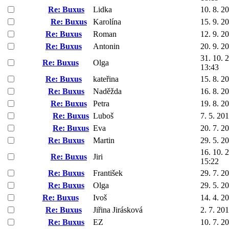
Re: Buxus
Lidka
10. 8. 2
Re: Buxus
Karolína
15. 9. 2
Re: Buxus
Roman
12. 9. 2
Re: Buxus
Antonin
20. 9. 2
31. 10. 
Re: Buxus
Olga
13:43
Re: Buxus
kateřina
15. 8. 2
Re: Buxus
Naděžda
16. 8. 2
Re: Buxus
Petra
19. 8. 2
Re: Buxus
Luboš
7. 5. 20
Re: Buxus
Eva
20. 7. 2
Re: Buxus
Martin
29. 5. 2
16. 10. 
Re: Buxus
Jiri
15:22
Re: Buxus
František
29. 7. 2
Re: Buxus
Olga
29. 5. 2
Re: Buxus
Ivoš
14. 4. 2
Re: Buxus
Jiřina Jirásková
2. 7. 20
Re: Buxus
EZ
10. 7. 2