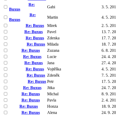
Re:
Gabi
3. 5. 20
Buxus
Re:
Martin
4. 5. 20
Buxus
Re: Buxus
Mirek
2. 5. 20
Re: Buxus
Pavel
13. 7. 2
Re: Buxus
Zdenka
17. 7. 2
Re: Buxus
Milada
18. 7. 2
Re: Buxus
Zuzana
6. 8. 20
Re: Buxus
Lucie
24. 4. 2
Re: Buxus
Jana
27. 4. 2
Re: Buxus
Vojtěška
4. 5. 20
Re: Buxus
Zdeněk
7. 5. 20
Re: Buxus
Petr
17. 5. 2
Re: Buxus
Jitka
24. 7. 2
Re: Buxus
Michal
8. 9. 20
Re: Buxus
Pavla
2. 4. 20
Re: Buxus
Honza
18. 9. 2
Re: Buxus
Alena
24. 9. 2