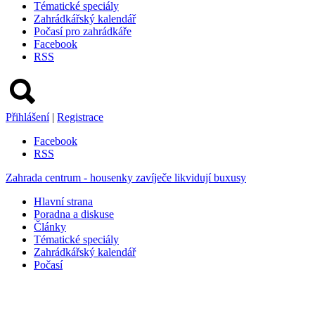
Tématické speciály
Zahrádkářský kalendář
Počasí pro zahrádkáře
Facebook
RSS
Přihlášení
|
Registrace
Facebook
RSS
Zahrada centrum - housenky zavíječe likvidují buxusy
Hlavní strana
Poradna a diskuse
Články
Tématické speciály
Zahrádkářský kalendář
Počasí