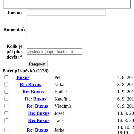
Jméno:
Komentář:
Kolik je
pět plus
devět: *
Počet příspěvků (1138)
Buxus
Petr
4. 8. 20
Re: Buxus
šárka
8. 8. 20
Re: Buxus
Emilie
1. 9. 20
Re: Buxus
Kateřina
6. 9. 20
Re: Buxus
Vladimír
8. 9. 20
Re: Buxus
Josef
13. 8. 2
Re: Buxus
Tana
14. 8. 2
13. 10. 
Re: Buxus
Jarka
18:19