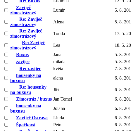
Re: Buxus
Ludmila
12. 9. 2
Zavíječ
Lumír
5. 8. 20
zimostrázový
Re: Zavíječ
Alena
5. 8. 20
zimostrázový
Re: Zavíječ
Tonda
17. 5. 2
zimostrázový
Re: Zavíječ
Lea
18. 5. 2
zimostrázový
Buxus
Jana
5. 8. 20
zavijec
milada
5. 8. 20
Re: zavijec
květa
7. 8. 20
housenky na
alena
6. 8. 20
buxusu
Re: housenky
Jiří
6. 8. 20
na buxusu
Zimostráz / buxus
Jan Temel
6. 8. 20
housenky na
Jolana
6. 8. 20
buxusu
Zavíječ Ostrava
Linda
6. 8. 20
Špačková
Petra
6. 8. 20