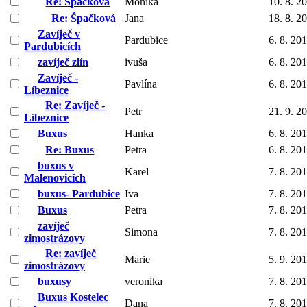
Re: Špačková
Monika
10. 8. 2
Re: Špačková
Jana
18. 8. 2
Zavíječ v
Pardubice
6. 8. 20
Pardubicích
zavíječ zlín
ivuša
6. 8. 20
Zavíječ -
Pavlína
6. 8. 20
Líbeznice
Re: Zavíječ -
Petr
21. 9. 2
Líbeznice
Buxus
Hanka
6. 8. 20
Re: Buxus
Petra
6. 8. 20
buxus v
Karel
7. 8. 20
Malenovicích
buxus- Pardubice
Iva
7. 8. 20
Buxus
Petra
7. 8. 20
zavíječ
Simona
7. 8. 20
zimostrázovy
Re: zavíječ
Marie
5. 9. 20
zimostrázovy
buxusy
veronika
7. 8. 20
Buxus Kostelec
Dana
7. 8. 20