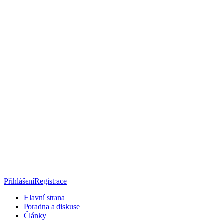
Přihlášení
Registrace
Hlavní strana
Poradna a diskuse
Články