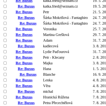
Re: Buxus
katka.fried@seznam.cz
19. 5. 2
Re: Buxus
katka.fried@seznam.cz
19. 5. 2
Re: Buxus
Petr
21. 5. 2
Re: Buxus
Šárka Mokrišová - Fantaghiro
24. 7. 2
Re: Buxus
Šárka Mokrišová - Fantaghiro
24. 7. 2
Re: Buxus
Veronika
25. 7. 2
Re: Buxus
Martina Grešlová
29. 7. 2
Re: Buxus
Adam
31. 7. 2
Re: Buxus
kadlecová
3. 8. 20
Re: Buxus
Lydie Paďourová
31. 7. 2
Re: Buxus
Petr - Klecany
2. 8. 20
Re: Buxus
Majka
3. 8. 20
Re: Buxus
Hana
1. 5. 20
Re: Buxus
Blanche
16. 9. 2
Re: Buxus
Lenka
4. 8. 20
Re: Buxus
Věra
4. 8. 20
Re: Buxus
michal
7. 8. 20
Re: Buxus
Hranická Rúžena
7. 8. 20
Re: Buxus
Petra Přecechtělová
7. 8. 20