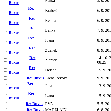
Fialka
3. 9. 20
Buxus
Re:
Králová
6. 9. 20
Buxus
Re:
Renata
6. 9. 20
Buxus
Re:
Lenka
7. 9. 20
Buxus
Re:
Ivana
8. 9. 20
Buxus
Re:
Zdeněk
8. 9. 20
Buxus
Re:
14. 10. 
Zjentek
Buxus
08:25
Re:
Helena
15. 9. 2
Buxus
Re: Buxus
Alena Reková
9. 9. 20
Re:
Jana
13. 9. 2
Buxus
Re:
Ivana
15. 9. 2
Buxus
Re: Buxus
EVA
5. 5. 20
Re: Buxus
MADELAIN
6. 8. 20