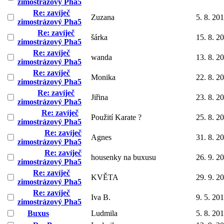
zimostrázový Pha5
Re: zavíječ
Zuzana
5. 8. 20
zimostrázový Pha5
Re: zavíječ
šárka
15. 8. 2
zimostrázový Pha5
Re: zavíječ
wanda
13. 8. 2
zimostrázový Pha5
Re: zavíječ
Monika
22. 8. 2
zimostrázový Pha5
Re: zavíječ
Jiřina
23. 8. 2
zimostrázový Pha5
Re: zavíječ
Použití Karate ?
25. 8. 2
zimostrázový Pha5
Re: zavíječ
Agnes
31. 8. 2
zimostrázový Pha5
Re: zavíječ
housenky na buxusu
26. 9. 2
zimostrázový Pha5
Re: zavíječ
KVĚTA
29. 9. 2
zimostrázový Pha5
Re: zavíječ
Iva B.
9. 5. 20
zimostrázový Pha5
Buxus
Ludmila
5. 8. 20