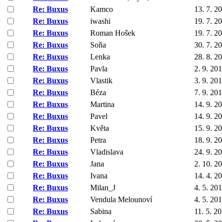
Re: Buxus
Kamco
13. 7. 2
Re: Buxus
iwashi
19. 7. 2
Re: Buxus
Roman Hošek
19. 7. 2
Re: Buxus
Soňa
30. 7. 2
Re: Buxus
Lenka
28. 8. 2
Re: Buxus
Pavla
2. 9. 20
Re: Buxus
Vlastik
3. 9. 20
Re: Buxus
Béza
7. 9. 20
Re: Buxus
Martina
14. 9. 2
Re: Buxus
Pavel
14. 9. 2
Re: Buxus
Květa
15. 9. 2
Re: Buxus
Petra
18. 9. 2
Re: Buxus
Vladislava
24. 9. 2
Re: Buxus
Jana
2. 10. 2
Re: Buxus
Ivana
14. 4. 2
Re: Buxus
Milan_J
4. 5. 20
Re: Buxus
Vendula Melounoví
4. 5. 20
Re: Buxus
Sabina
11. 5. 2