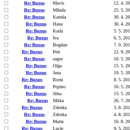
Re: Buxus
Mavis
12. 4. 2
Re: Buxus
Milada
25. 5. 2
Re: Buxus
Kamila
30. 4. 2
Re: Buxus
Hana
30. 4. 2
Re: Buxus
Karla
5. 5. 20
Re: Buxus
Iva
6. 5. 20
Re: Buxus
Bogdan
7. 9. 20
Re: Buxus
Petr
22. 9. 2
Re: Buxus
zagor
10. 5. 2
Re: Buxus
Olga
15. 5. 2
Re: Buxus
Jana
19. 5. 2
Re: Buxus
Romi
8. 5. 20
Re: Buxus
Pepino
10. 5. 2
Re: Buxus
Jirka
15. 5. 2
Re: Buxus
Mirka
26. 7. 2
Re: Buxus
Zdenka
3. 8. 20
Re: Buxus
Zdenka
4. 8. 20
Re: Buxus
Marta
16. 8. 2
Re: Buxus
Lucie
9. 5. 20