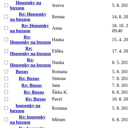
Housenky na
Jezeva
5. 8. 20
buxusu
Re: Housenky
Renata
14. 8. 2
na buxusu
Re: Housenky
18. 10. 
Anna
na buxusu
09:40
Re:
Hanka
15. 4. 2
Housenky na buxusu
Re:
Eliška
17. 4. 2
Housenky na buxusu
Re:
Danka
8. 5. 20
Housenky na buxusu
Buxus
Romana
5. 8. 20
Re: Buxus
Simona
7. 8. 20
Re: Buxus
Jana
7. 8. 20
Re: Buxus
Šárka K.
8. 8. 20
Re: Buxus
Pavel
10. 8. 2
housenky na
Romana
5. 8. 20
buxusu
Re: housenky
Miriam
6. 8. 20
na buxusu