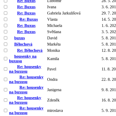
Re: Buxus
Lubomír
28. 5. 2
Re: Buxus
Ivana
3. 6. 20
Re: Buxus
Gabriela Jarkulišová
29. 7. 2
Re: Buxus
Vlasta
14. 5. 2
Re: Buxus
Michaela
1. 6. 20
Re: Buxus
Světlana
3. 5. 20
buxus
David
5. 8. 20
Bělochová
Markéta
5. 8. 20
Re: Bělochová
Monika
12. 8. 2
housenky na
Kamila
5. 8. 20
buxusu
Re: housenky
Pavel
11. 8. 2
na buxusu
Re: housenky
Ondra
22. 8. 2
na buxusu
Re: housenky
Janigena
9. 8. 20
na buxusu
Re: housenky
Zdeněk
16. 8. 2
na buxusu
Re: housenky
miroslava
5. 9. 20
na buxusu