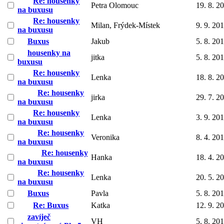
Re: housenky
Petra Olomouc
19. 8. 2
na buxusu
Re: housenky
Milan, Frýdek-Místek
9. 9. 20
na buxusu
Buxus
Jakub
5. 8. 20
housenky na
jitka
5. 8. 20
buxusu
Re: housenky
Lenka
18. 8. 2
na buxusu
Re: housenky
jirka
29. 7. 2
na buxusu
Re: housenky
Lenka
3. 9. 20
na buxusu
Re: housenky
Veronika
8. 4. 20
na buxusu
Re: housenky
Hanka
18. 4. 2
na buxusu
Re: housenky
Lenka
20. 5. 2
na buxusu
Buxus
Pavla
5. 8. 20
Re: Buxus
Katka
12. 9. 2
zavíječ
VH
5. 8. 20