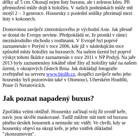
délky až 5 cm. Okusují nejen listy buxusu, ale i zelenou kůru. Při
přemnožení může dojít k holožíru. V našich podmínkách může mít
motýl 2 – 3 generace. Housenky z poslední snůšky přezimují mezi
listy v kokonech.
Domovinou zavíječe zimostrázového je východní Asie. Jak přesně
se dostal do Evropy nevíme. Předpokládá se, že pronikl v rámci
mezinárodního obchodu s rostlinami. V Evropě byl poprvé
zaznamenán v Porýní v roce 2006, kde již v následujícím roce
způsobil místy holožíry na buxusech. Na našem území byl poprvé
výskyt tohoto škůdce zaznamenán v roce 2011 v NP Podyjí. Na jaře
2013 byly zaznamenány lokálně silné žíry až holožíry také na našem
území, v okrajových částech Brna. Jak dokládají fotografie
zveřejněné na serveru
www.biolib.cz
, dospělci zavíječe nebo jeho
housenky byli pozorováni také v Olomouci, Uherském Hradišti,
Praze či Neratovicích.
Jak poznat napadený buxus?
Zpočátku velmi obtížně. Housenky začínají svůj žír uvnitř keře,
navíc jsou skvěle maskované. Tudíž můžete stát metr od buxusu
plného desítek housenek a nemusíte nic vidět. Ve chvíli, kdy se
housenky objeví na okraji keře, je jeho vnitřek důkladně
"zkonzumován".