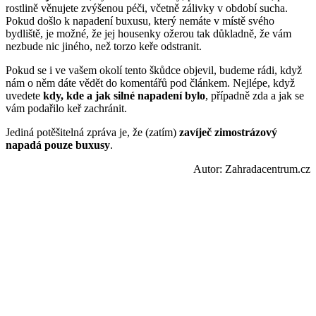
rostlině věnujete zvýšenou péči, včetně zálivky v období sucha.
Pokud došlo k napadení buxusu, který nemáte v místě svého
bydliště, je možné, že jej housenky ožerou tak důkladně, že vám
nezbude nic jiného, než torzo keře odstranit.
Pokud se i ve vašem okolí tento škůdce objevil, budeme rádi, když
nám o něm dáte vědět do komentářů pod článkem. Nejlépe, když
uvedete
kdy, kde a jak silné napadení bylo
, případně zda a jak se
vám podařilo keř zachránit.
Jediná potěšitelná zpráva je, že (zatím)
zavíječ zimostrázový
napadá pouze buxusy
.
Autor: Zahradacentrum.cz