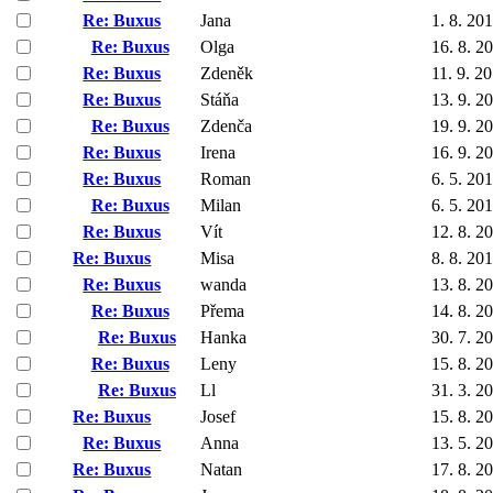
Re: Buxus
Jana
1. 8. 20
Re: Buxus
Olga
16. 8. 2
Re: Buxus
Zdeněk
11. 9. 2
Re: Buxus
Stáňa
13. 9. 2
Re: Buxus
Zdenča
19. 9. 2
Re: Buxus
Irena
16. 9. 2
Re: Buxus
Roman
6. 5. 20
Re: Buxus
Milan
6. 5. 20
Re: Buxus
Vít
12. 8. 2
Re: Buxus
Misa
8. 8. 20
Re: Buxus
wanda
13. 8. 2
Re: Buxus
Přema
14. 8. 2
Re: Buxus
Hanka
30. 7. 2
Re: Buxus
Leny
15. 8. 2
Re: Buxus
Ll
31. 3. 2
Re: Buxus
Josef
15. 8. 2
Re: Buxus
Anna
13. 5. 2
Re: Buxus
Natan
17. 8. 2