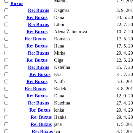
Martina
7. 9. 20
Buxus
Re: Buxus
Dagmar
3. 9. 20
Re: Buxus
Dana
23. 5. 2
Re: Buxus
Libor
22. 7. 2
Re: Buxus
Alena Žahourová
10. 7. 2
Re: Buxus
Romana
17. 5. 2
Re: Buxus
Hana
17. 5. 2
Re: Buxus
Mirka
29. 4. 2
Re: Buxus
Olga
22. 5. 2
Re: Buxus
Kateřina
25. 7. 2
Re: Buxus
Eva
31. 7. 2
Re: Buxus
Naďa
5. 6. 20
Re: Buxus
Radek
3. 8. 20
Re: Buxus
Dana
12. 9. 2
Re: Buxus
Kateřina
27. 4. 2
Re: Buxus
lenka
29. 4. 2
Re: Buxus
Hanka
29. 4. 2
Re: Buxus
jana
1. 5. 20
Re: Buxus
Iva
3. 5. 20