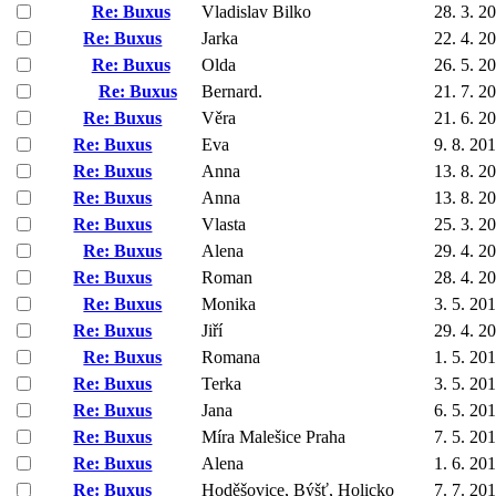
Re: Buxus
Vladislav Bilko
28. 3. 2
Re: Buxus
Jarka
22. 4. 2
Re: Buxus
Olda
26. 5. 2
Re: Buxus
Bernard.
21. 7. 2
Re: Buxus
Věra
21. 6. 2
Re: Buxus
Eva
9. 8. 20
Re: Buxus
Anna
13. 8. 2
Re: Buxus
Anna
13. 8. 2
Re: Buxus
Vlasta
25. 3. 2
Re: Buxus
Alena
29. 4. 2
Re: Buxus
Roman
28. 4. 2
Re: Buxus
Monika
3. 5. 20
Re: Buxus
Jiří
29. 4. 2
Re: Buxus
Romana
1. 5. 20
Re: Buxus
Terka
3. 5. 20
Re: Buxus
Jana
6. 5. 20
Re: Buxus
Míra Malešice Praha
7. 5. 20
Re: Buxus
Alena
1. 6. 20
Re: Buxus
Hoděšovice, Býšť, Holicko
7. 7. 20