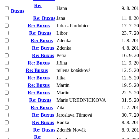
Re:
Hana
9. 8. 20
Buxus
Re: Buxus
Jana
11. 8. 2
Re: Buxus
Jirka - Pardubice
17. 7. 2
Re: Buxus
Libor
23. 7. 2
Re: Buxus
Zdenka
1. 8. 20
Re: Buxus
Zdenka
4. 8. 20
Re: Buxus
Petra
16. 9. 2
Re: Buxus
Jiřina
11. 9. 2
Re: Buxus
milena kotásková
12. 5. 2
Re: Buxus
Jitka
12. 5. 2
Re: Buxus
Martin
19. 5. 2
Re: Buxus
Martin
22. 5. 2
Re: Buxus
Marie UREDNICKOVA
31. 5. 2
Re: Buxus
Zita
1. 7. 20
Re: Buxus
Jaroslava Tůmová
30. 7. 2
Re: Buxus
Radka
8. 8. 20
Re: Buxus
Zdeněk Novák
8. 9. 20
Re: