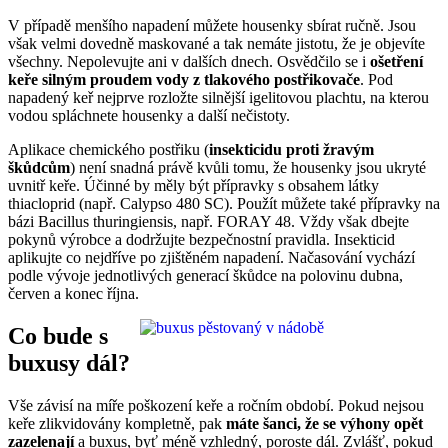
V případě menšího napadení můžete housenky sbírat ručně. Jsou
však velmi dovedně maskované a tak nemáte jistotu, že je objevíte
všechny. Nepolevujte ani v dalších dnech. Osvědčilo se i
ošetření
keře silným proudem vody z tlakového postřikovače
. Pod
napadený keř nejprve rozložte silnější igelitovou plachtu, na kterou
vodou spláchnete housenky a další nečistoty.
Aplikace chemického postřiku (
insekticidu proti žravým
škůdcům
) není snadná právě kvůli tomu, že housenky jsou ukryté
uvnitř keře. Účinné by měly být přípravky s obsahem látky
thiacloprid (např. Calypso 480 SC). Použít můžete také přípravky na
bázi Bacillus thuringiensis, např. FORAY 48. Vždy však dbejte
pokynů výrobce a dodržujte bezpečnostní pravidla. Insekticid
aplikujte co nejdříve po zjištěném napadení. Načasování vychází
podle vývoje jednotlivých generací škůdce na polovinu dubna,
červen a konec října.
Co bude s
buxusy dál?
Vše závisí na míře poškození keře a ročním období. Pokud nejsou
keře zlikvidovány kompletně, pak
máte šanci, že se výhony opět
zazelenají
a buxus, byť méně vzhledný, poroste dál. Zvlášť, pokud