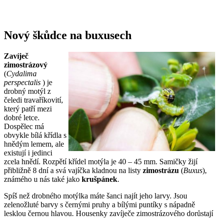
Nový škůdce na buxusech
Zavíječ
zimostrázový
(
Cydalima
perspectalis
) je
drobný motýl z
čeledi travaříkovití,
který patří mezi
dobré letce.
Dospělec má
obvykle bílá křídla s
hnědým lemem, ale
existují i jedinci
zcela hnědí. Rozpětí křídel motýla je 40 – 45 mm. Samičky žijí
přibližně 8 dní a svá vajíčka kladnou na listy
zimostrázu
(
Buxus
),
známého u nás také jako
krušpánek
.
Spíš než drobného motýlka máte šanci najít jeho larvy. Jsou
zelenožluté barvy s černými pruhy a bílými puntíky s nápadně
lesklou černou hlavou. Housenky zavíječe zimostrázového dorůstají