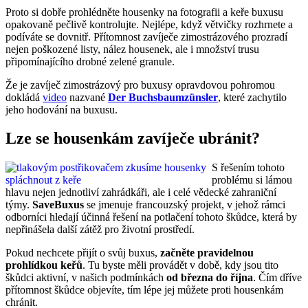
Proto si dobře prohlédněte housenky na fotografii a keře buxusu
opakovaně pečlivě kontrolujte. Nejlépe, když větvičky rozhrnete a
podíváte se dovnitř. Přítomnost zavíječe zimostrázového prozradí
nejen poškozené listy, nález housenek, ale i množství trusu
připomínajícího drobné zelené granule.
Že je zavíječ zimostrázový pro buxusy opravdovou pohromou
dokládá
video
nazvané
Der Buchsbaumzünsler
, které zachytilo
jeho hodování na buxusu.
Lze se housenkám zavíječe ubránit?
S řešením tohoto
problému si lámou
hlavu nejen jednotliví zahrádkáři, ale i celé vědecké zahraniční
týmy.
SaveBuxus
se jmenuje francouzský projekt, v jehož rámci
odborníci hledají účinná řešení na potlačení tohoto škůdce, která by
nepřinášela další zátěž pro životní prostředí.
Pokud nechcete přijít o svůj buxus,
začněte pravidelnou
prohlídkou keřů
. Tu byste měli provádět v době, kdy jsou tito
škůdci aktivní, v našich podmínkách
od března do října
. Čím dříve
přítomnost škůdce objevíte, tím lépe jej můžete proti housenkám
chránit.