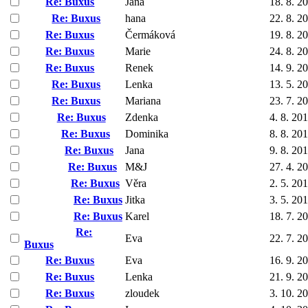
Re: Buxus
Jana
18. 8. 2
Re: Buxus
hana
22. 8. 2
Re: Buxus
Čermáková
19. 8. 2
Re: Buxus
Marie
24. 8. 2
Re: Buxus
Renek
14. 9. 2
Re: Buxus
Lenka
13. 5. 2
Re: Buxus
Mariana
23. 7. 2
Re: Buxus
Zdenka
4. 8. 20
Re: Buxus
Dominika
8. 8. 20
Re: Buxus
Jana
9. 8. 20
Re: Buxus
M&J
27. 4. 2
Re: Buxus
Věra
2. 5. 20
Re: Buxus
Jitka
3. 5. 20
Re: Buxus
Karel
18. 7. 2
Re:
Eva
22. 7. 2
Buxus
Re: Buxus
Eva
16. 9. 2
Re: Buxus
Lenka
21. 9. 2
Re: Buxus
zloudek
3. 10. 2