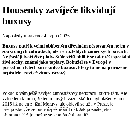
Housenky zavíječe likvidují
buxusy
Naposledy upraveno:
4. srpna 2026
Buxusy patří k velmi oblíbeným dřevinám pěstovaným nejen v
soukromých zahradách, ale i v rozlehlých zámeckých parcích.
Nejčastěji tvoří živé ploty. Stále větší oblibě se také těší speciální
živé sochy, známé jako topiary. Bohužel se v Evropě v
posledních letech šíři škůdce buxusů, který tu nemá přirozené
nepřátele: zavíječ zimostrázový.
Pokud k vám ještě zavíječ zimostrázový nedorazil, buďte rádi. Ale
vzhledem k tomu, že tento nový invazní škůdce byl hlášen v roce
2015 již nejen z jižní Moravy, ale objevil se už i v Praze, je
předpoklad, že se bude úspěšně šířit dál. Jak poznáte jeho
přítomnost? A je možné se jeho řádění bránit?