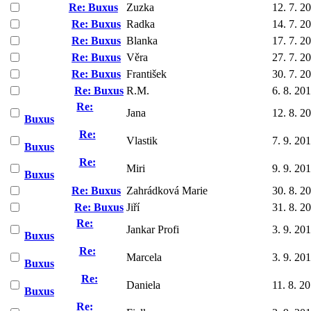
Re: Buxus
Zuzka
12. 7. 2
Re: Buxus
Radka
14. 7. 2
Re: Buxus
Blanka
17. 7. 2
Re: Buxus
Věra
27. 7. 2
Re: Buxus
František
30. 7. 2
Re: Buxus
R.M.
6. 8. 20
Re:
Jana
12. 8. 2
Buxus
Re:
Vlastik
7. 9. 20
Buxus
Re:
Miri
9. 9. 20
Buxus
Re: Buxus
Zahrádková Marie
30. 8. 2
Re: Buxus
Jiří
31. 8. 2
Re:
Jankar Profi
3. 9. 20
Buxus
Re:
Marcela
3. 9. 20
Buxus
Re:
Daniela
11. 8. 2
Buxus
Re: