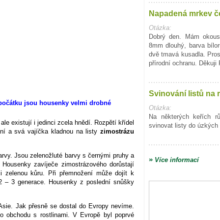
Napadená mrkev č
Otázka:
Dobrý den. Mám okous
8mm dlouhý, barva bílo
dvě tmavá kusadla. Pro
přírodní ochranu. Děkuji
Svinování listů na 
Otázka:
Na některých keřích r
 existují i jedinci zcela hnědí. Rozpětí křídel
svinovat listy do úzkých 
ní a svá vajíčka kladnou na listy
zimostrázu
arvy. Jsou zelenožluté barvy s černými pruhy a
»
Více informací
. Housenky zavíječe zimostrázového dorůstají
 i zelenou kůru. Při přemnožení může dojít k
2 – 3 generace. Housenky z poslední snůšky
Asie. Jak přesně se dostal do Evropy nevíme.
ho obchodu s rostlinami. V Evropě byl poprvé