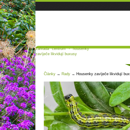
Zahrada centrum - housenky
Hlavní strana
Poradna a diskuse
zavíječe likvidují buxusy
Čl
Články
→
Rady
→
Housenky zavíječe likvidují bu