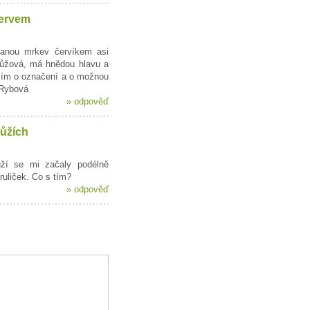
ervem
anou mrkev červíkem asi
růžová, má hnědou hlavu a
sím o označení a o možnou
 Rybová
»
odpověď
růžích
ůží se mi začaly podélně
ruliček. Co s tím?
»
odpověď