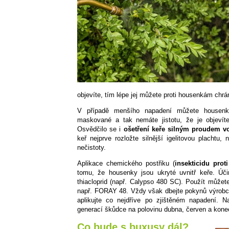
objevíte, tím lépe jej můžete proti housenkám chrán
V případě menšího napadení můžete housenk
maskované a tak nemáte jistotu, že je objevít
Osvědčilo se i
ošetření keře silným proudem vo
keř nejprve rozložte silnější igelitovou plachtu
nečistoty.
Aplikace chemického postřiku (
insekticidu pro
tomu, že housenky jsou ukryté uvnitř keře. Úč
thiacloprid (např. Calypso 480 SC). Použít můžete 
např. FORAY 48. Vždy však dbejte pokynů výrobce 
aplikujte co nejdříve po zjištěném napadení. N
generací škůdce na polovinu dubna, červen a konec
Co bude s buxusy dál?