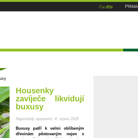
Přihláš
Facebook
RSS
Tématické speciály
Zahrádkářský kalendář
Poča
ánky
xusy
Housenky
zavíječe likvidují
buxusy
Naposledy upraveno:
4. srpna 2026
Buxusy patří k velmi oblíbeným
dřevinám pěstovaným nejen v