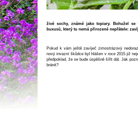
živé sochy, známé jako topiary. Bohužel se 
buxusů, který tu nemá přirozené nepřátele: zaví
Pokud k vám ještě zavíječ zimostrázový nedorazi
nový invazní škůdce byl hlášen v roce 2015 již nejen
předpoklad, že se bude úspěšně šířit dál. Jak pozn
bránit?