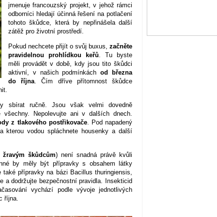
jmenuje francouzský projekt, v jehož rámci
odborníci hledají účinná řešení na potlačení
tohoto škůdce, která by nepřinášela další
zátěž pro životní prostředí.
Pokud nechcete přijít o svůj buxus,
začněte
pravidelnou prohlídkou keřů
. Tu byste
měli provádět v době, kdy jsou tito škůdci
aktivní, v našich podmínkách
od března
do října
. Čím dříve přítomnost škůdce
it.
y sbírat ručně. Jsou však velmi dovedně
e všechny. Nepolevujte ani v dalších dnech.
dy z tlakového postřikovače
. Pod napadený
, na kterou vodou spláchnete housenky a další
ti žravým škůdcům
) není snadná právě kvůli
inné by měly být přípravky s obsahem látky
také přípravky na bázi Bacillus thuringiensis,
a dodržujte bezpečnostní pravidla. Insekticid
ačasování vychází podle vývoje jednotlivých
 října.