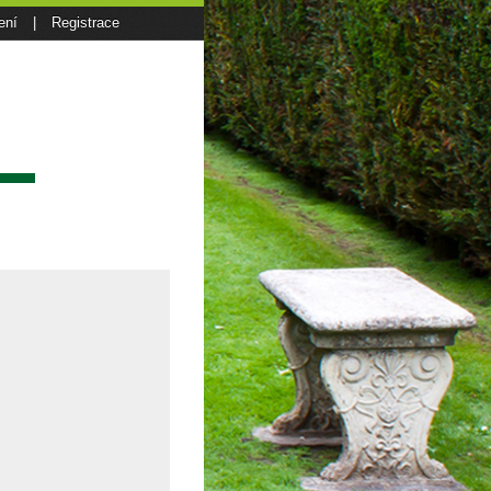
ení
|
Registrace
sí