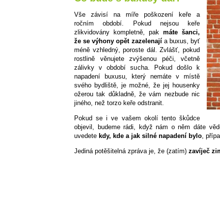
Vše závisí na míře poškození keře a
ročním období. Pokud nejsou keře
zlikvidovány kompletně, pak
máte šanci,
že se výhony opět zazelenají
a buxus, byť
méně vzhledný, poroste dál. Zvlášť, pokud
rostlině věnujete zvýšenou péči, včetně
zálivky v období sucha. Pokud došlo k
napadení buxusu, který nemáte v místě
svého bydliště, je možné, že jej housenky
ožerou tak důkladně, že vám nezbude nic
jiného, než torzo keře odstranit.
Pokud se i ve vašem okolí tento škůdce
objevil, budeme rádi, když nám o něm dáte věd
uvedete
kdy, kde a jak silné napadení bylo
, příp
Jediná potěšitelná zpráva je, že (zatím)
zavíječ z