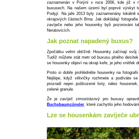
zaznamenán v Porýní v roce 2006, kde již v ná
buxusech. Na našem území byl poprvé výskyt 
Podyjí. Na jaře 2013 byly zaznamenány lokálně s
okrajových částech Brna. Jak dokládají fotografi
zavíječe nebo jeho housenky byli pozorováni t
Neratovicích.
Jak poznat napadený buxus?
Zpočátku velmi obtížně. Housenky začínají svůj 
Tudíž můžete stát metr od buxusu plného desítek 
se housenky objeví na okraji keře, je jeho vnitřek
Proto si dobře prohlédněte housenky na fotografi
Nejlépe, když větvičky rozhrnete a podíváte se
prozradí nejen poškozené listy, nález housenek,
zelené granule.
Že je zavíječ zimostrázový pro buxusy opra
Buchsbaumzünsler
, které zachytilo jeho hodován
Lze se housenkám zavíječe ubr