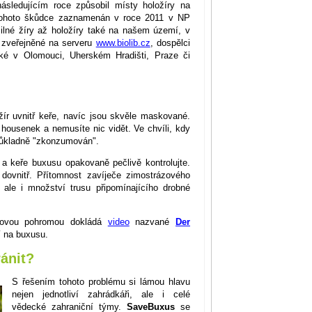
sledujícím roce způsobil místy holožíry na
tohoto škůdce zaznamenán v roce 2011 v NP
ilné žíry až holožíry také na našem území, v
e zveřejněné na serveru
www.biolib.cz
, dospělci
aké v Olomouci, Uherském Hradišti, Praze či
žír uvnitř keře, navíc jsou skvěle maskované.
housenek a nemusíte nic vidět. Ve chvíli, kdy
 důkladně "zkonzumován".
i a keře buxusu opakovaně pečlivě kontrolujte.
 dovnitř. Přítomnost zavíječe zimostrázového
 ale i množství trusu připomínajícího drobné
vdovou pohromou dokládá
video
nazvané
Der
í na buxusu.
ánit?
S řešením tohoto problému si lámou hlavu
nejen jednotliví zahrádkáři, ale i celé
vědecké zahraniční týmy.
SaveBuxus
se