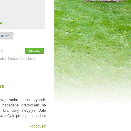
ar
iskuze
kořen hledaného slova.
ec
z, mohu letos vysadit
ě napadené drátovcem na
i brambory nebyly? Dále
á nějak předejít napadení
»
odpověď