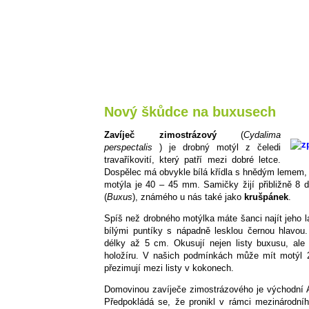
Nový škůdce na buxusech
Zavíječ zimostrázový
(
Cydalima
perspectalis
) je drobný motýl z čeledi
travaříkovití, který patří mezi dobré letce.
Dospělec má obvykle bílá křídla s hnědým lemem, ale
motýla je 40 – 45 mm. Samičky žijí přibližně 8 d
(
Buxus
), známého u nás také jako
krušpánek
.
Spíš než drobného motýlka máte šanci najít jeho l
bílými puntíky s nápadně lesklou černou hlavou
délky až 5 cm. Okusují nejen listy buxusu, ale
holožíru. V našich podmínkách může mít motýl 
přezimují mezi listy v kokonech.
Domovinou zavíječe zimostrázového je východní 
Předpokládá se, že pronikl v rámci mezinárodní