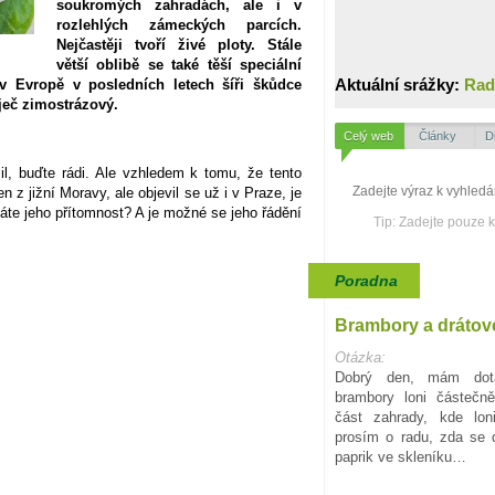
soukromých zahradách, ale i v
rozlehlých zámeckých parcích.
Nejčastěji tvoří živé ploty. Stále
větší oblibě se také těší speciální
Aktuální srážky:
Rad
v Evropě v posledních letech šíři škůdce
ječ zimostrázový.
Celý web
Články
D
l, buďte rádi. Ale vzhledem k tomu, že tento
 z jižní Moravy, ale objevil se už i v Praze, je
áte jeho přítomnost? A je možné se jeho řádění
Tip: Zadejte pouze 
Poradna
Brambory a drátov
Otázka:
Dobrý den, mám dota
brambory loni částečn
část zahrady, kde lon
prosím o radu, zda se d
paprik ve skleníku…