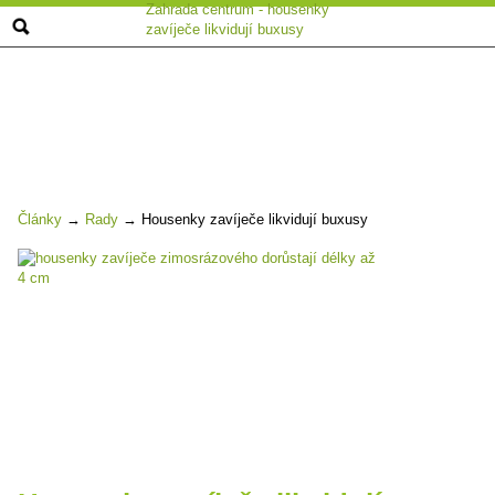
Zahrada centrum - housenky
zavíječe likvidují buxusy
Články
→
Rady
→
Housenky zavíječe likvidují buxusy