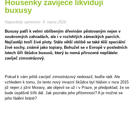
Housenky zavíječe likvidují
buxusy
Naposledy upraveno:
4. srpna 2026
Buxusy patří k velmi oblíbeným dřevinám pěstovaným nejen v
soukromých zahradách, ale i v rozlehlých zámeckých parcích.
Nejčastěji tvoří živé ploty. Stále větší oblibě se také těší speciální
živé sochy, známé jako topiary. Bohužel se v Evropě v posledních
letech šíři škůdce buxusů, který tu nemá přirozené nepřátele:
zavíječ zimostrázový.
Pokud k vám ještě zavíječ zimostrázový nedorazil, buďte rádi. Ale
vzhledem k tomu, že tento nový invazní škůdce byl hlášen v roce 2015
již nejen z jižní Moravy, ale objevil se už i v Praze, je předpoklad, že se
bude úspěšně šířit dál. Jak poznáte jeho přítomnost? A je možné se
jeho řádění bránit?