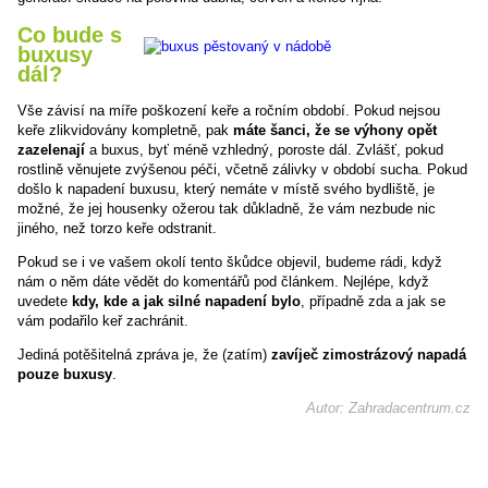
Co bude s
buxusy
dál?
Vše závisí na míře poškození keře a ročním období. Pokud nejsou
keře zlikvidovány kompletně, pak
máte šanci, že se výhony opět
zazelenají
a buxus, byť méně vzhledný, poroste dál. Zvlášť, pokud
rostlině věnujete zvýšenou péči, včetně zálivky v období sucha. Pokud
došlo k napadení buxusu, který nemáte v místě svého bydliště, je
možné, že jej housenky ožerou tak důkladně, že vám nezbude nic
jiného, než torzo keře odstranit.
Pokud se i ve vašem okolí tento škůdce objevil, budeme rádi, když
nám o něm dáte vědět do komentářů pod článkem. Nejlépe, když
uvedete
kdy, kde a jak silné napadení bylo
, případně zda a jak se
vám podařilo keř zachránit.
Jediná potěšitelná zpráva je, že (zatím)
zavíječ zimostrázový napadá
pouze buxusy
.
Autor: Zahradacentrum.cz