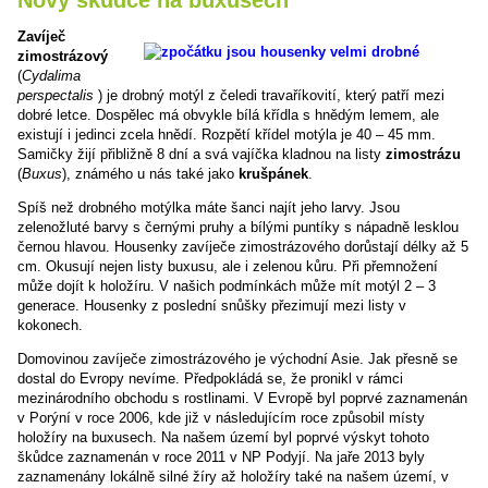
Zavíječ
zimostrázový
(
Cydalima
perspectalis
) je drobný motýl z čeledi travaříkovití, který patří mezi
dobré letce. Dospělec má obvykle bílá křídla s hnědým lemem, ale
existují i jedinci zcela hnědí. Rozpětí křídel motýla je 40 – 45 mm.
Samičky žijí přibližně 8 dní a svá vajíčka kladnou na listy
zimostrázu
(
Buxus
), známého u nás také jako
krušpánek
.
Spíš než drobného motýlka máte šanci najít jeho larvy. Jsou
zelenožluté barvy s černými pruhy a bílými puntíky s nápadně lesklou
černou hlavou. Housenky zavíječe zimostrázového dorůstají délky až 5
cm. Okusují nejen listy buxusu, ale i zelenou kůru. Při přemnožení
může dojít k holožíru. V našich podmínkách může mít motýl 2 – 3
generace. Housenky z poslední snůšky přezimují mezi listy v
kokonech.
Domovinou zavíječe zimostrázového je východní Asie. Jak přesně se
dostal do Evropy nevíme. Předpokládá se, že pronikl v rámci
mezinárodního obchodu s rostlinami. V Evropě byl poprvé zaznamenán
v Porýní v roce 2006, kde již v následujícím roce způsobil místy
holožíry na buxusech. Na našem území byl poprvé výskyt tohoto
škůdce zaznamenán v roce 2011 v NP Podyjí. Na jaře 2013 byly
zaznamenány lokálně silné žíry až holožíry také na našem území, v