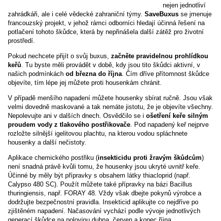
nejen jednotliví
zahrádkáři, ale i celé vědecké zahraniční týmy.
SaveBuxus
se jmenuje
francouzský projekt, v jehož rámci odborníci hledají účinná řešení na
potlačení tohoto škůdce, která by nepřinášela další zátěž pro životní
prostředí.
Pokud nechcete přijít o svůj buxus,
začněte pravidelnou prohlídkou
keřů
. Tu byste měli provádět v době, kdy jsou tito škůdci aktivní, v
našich podmínkách
od března do října
. Čím dříve přítomnost škůdce
objevíte, tím lépe jej můžete proti housenkám chránit.
V případě menšího napadení můžete housenky sbírat ručně. Jsou však
velmi dovedně maskované a tak nemáte jistotu, že je objevíte všechny.
Nepolevujte ani v dalších dnech. Osvědčilo se i
ošetření keře silným
proudem vody z tlakového postřikovače
. Pod napadený keř nejprve
rozložte silnější igelitovou plachtu, na kterou vodou spláchnete
housenky a další nečistoty.
Aplikace chemického postřiku (
insekticidu proti žravým škůdcům
)
není snadná právě kvůli tomu, že housenky jsou ukryté uvnitř keře.
Účinné by měly být přípravky s obsahem látky thiacloprid (např.
Calypso 480 SC). Použít můžete také přípravky na bázi Bacillus
thuringiensis, např. FORAY 48. Vždy však dbejte pokynů výrobce a
dodržujte bezpečnostní pravidla. Insekticid aplikujte co nejdříve po
zjištěném napadení. Načasování vychází podle vývoje jednotlivých
generací škůdce na polovinu dubna, červen a konec října.