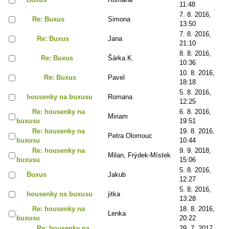
11:48
7. 8. 2016,
Re: Buxus
Simona
13:50
7. 8. 2016,
Re: Buxus
Jana
21:10
8. 8. 2016,
Re: Buxus
Šárka K.
10:36
10. 8. 2016,
Re: Buxus
Pavel
18:18
5. 8. 2016,
housenky na buxusu
Romana
12:25
Re: housenky na
6. 8. 2016,
Miriam
buxusu
19:51
Re: housenky na
19. 8. 2016,
Petra Olomouc
buxusu
10:44
Re: housenky na
9. 9. 2018,
Milan, Frýdek-Místek
buxusu
15:06
5. 8. 2016,
Buxus
Jakub
12:27
5. 8. 2016,
housenky na buxusu
jitka
13:28
Re: housenky na
18. 8. 2016,
Lenka
buxusu
20:22
Re: housenky na
29. 7. 2017,