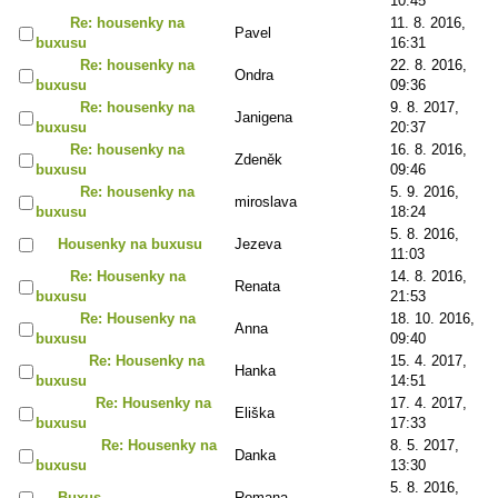
10:45
Re: housenky na
11. 8. 2016,
Pavel
buxusu
16:31
Re: housenky na
22. 8. 2016,
Ondra
buxusu
09:36
Re: housenky na
9. 8. 2017,
Janigena
buxusu
20:37
Re: housenky na
16. 8. 2016,
Zdeněk
buxusu
09:46
Re: housenky na
5. 9. 2016,
miroslava
buxusu
18:24
5. 8. 2016,
Housenky na buxusu
Jezeva
11:03
Re: Housenky na
14. 8. 2016,
Renata
buxusu
21:53
Re: Housenky na
18. 10. 2016,
Anna
buxusu
09:40
Re: Housenky na
15. 4. 2017,
Hanka
buxusu
14:51
Re: Housenky na
17. 4. 2017,
Eliška
buxusu
17:33
Re: Housenky na
8. 5. 2017,
Danka
buxusu
13:30
5. 8. 2016,
Buxus
Romana