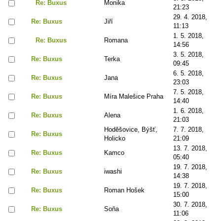
Re: Buxus
Monika
21:23
29. 4. 2018,
Re: Buxus
Jiří
11:13
1. 5. 2018,
Re: Buxus
Romana
14:56
3. 5. 2018,
Re: Buxus
Terka
09:45
6. 5. 2018,
Re: Buxus
Jana
23:03
7. 5. 2018,
Re: Buxus
Míra Malešice Praha
14:40
1. 6. 2018,
Re: Buxus
Alena
21:03
Hoděšovice, Býšť,
7. 7. 2018,
Re: Buxus
Holicko
21:09
13. 7. 2018,
Re: Buxus
Kamco
05:40
19. 7. 2018,
Re: Buxus
iwashi
14:38
19. 7. 2018,
Re: Buxus
Roman Hošek
15:00
30. 7. 2018,
Re: Buxus
Soňa
11:06