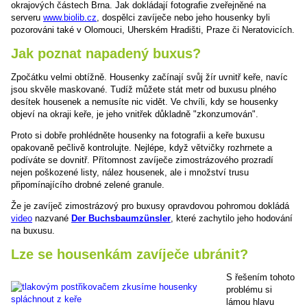
okrajových částech Brna. Jak dokládají fotografie zveřejněné na
serveru
www.biolib.cz
, dospělci zavíječe nebo jeho housenky byli
pozorováni také v Olomouci, Uherském Hradišti, Praze či Neratovicích.
Jak poznat napadený buxus?
Zpočátku velmi obtížně. Housenky začínají svůj žír uvnitř keře, navíc
jsou skvěle maskované. Tudíž můžete stát metr od buxusu plného
desítek housenek a nemusíte nic vidět. Ve chvíli, kdy se housenky
objeví na okraji keře, je jeho vnitřek důkladně "zkonzumován".
Proto si dobře prohlédněte housenky na fotografii a keře buxusu
opakovaně pečlivě kontrolujte. Nejlépe, když větvičky rozhrnete a
podíváte se dovnitř. Přítomnost zavíječe zimostrázového prozradí
nejen poškozené listy, nález housenek, ale i množství trusu
připomínajícího drobné zelené granule.
Že je zavíječ zimostrázový pro buxusy opravdovou pohromou dokládá
video
nazvané
Der Buchsbaumzünsler
, které zachytilo jeho hodování
na buxusu.
Lze se housenkám zavíječe ubránit?
S řešením tohoto
problému si
lámou hlavu