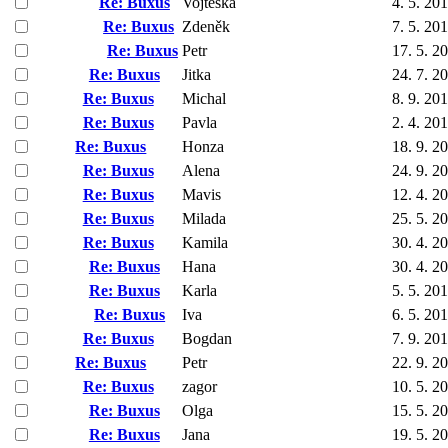
Re: Buxus
Vojtěška
4. 5. 20
Re: Buxus
Zdeněk
7. 5. 20
Re: Buxus
Petr
17. 5. 2
Re: Buxus
Jitka
24. 7. 2
Re: Buxus
Michal
8. 9. 20
Re: Buxus
Pavla
2. 4. 20
Re: Buxus
Honza
18. 9. 2
Re: Buxus
Alena
24. 9. 2
Re: Buxus
Mavis
12. 4. 2
Re: Buxus
Milada
25. 5. 2
Re: Buxus
Kamila
30. 4. 2
Re: Buxus
Hana
30. 4. 2
Re: Buxus
Karla
5. 5. 20
Re: Buxus
Iva
6. 5. 20
Re: Buxus
Bogdan
7. 9. 20
Re: Buxus
Petr
22. 9. 2
Re: Buxus
zagor
10. 5. 2
Re: Buxus
Olga
15. 5. 2
Re: Buxus
Jana
19. 5. 2