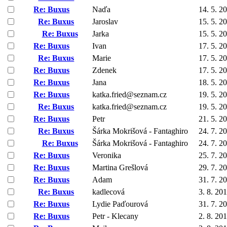
Re: Buxus
Naďa
14. 5. 2
Re: Buxus
Jaroslav
15. 5. 2
Re: Buxus
Jarka
15. 5. 2
Re: Buxus
Ivan
17. 5. 2
Re: Buxus
Marie
17. 5. 2
Re: Buxus
Zdenek
17. 5. 2
Re: Buxus
Jana
18. 5. 2
Re: Buxus
katka.fried@seznam.cz
19. 5. 2
Re: Buxus
katka.fried@seznam.cz
19. 5. 2
Re: Buxus
Petr
21. 5. 2
Re: Buxus
Šárka Mokrišová - Fantaghiro
24. 7. 2
Re: Buxus
Šárka Mokrišová - Fantaghiro
24. 7. 2
Re: Buxus
Veronika
25. 7. 2
Re: Buxus
Martina Grešlová
29. 7. 2
Re: Buxus
Adam
31. 7. 2
Re: Buxus
kadlecová
3. 8. 20
Re: Buxus
Lydie Paďourová
31. 7. 2
Re: Buxus
Petr - Klecany
2. 8. 20