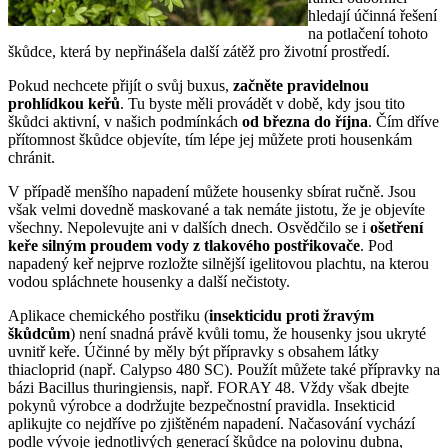
hledají účinná řešení
na potlačení tohoto
škůdce, která by nepřinášela další zátěž pro životní prostředí.
Pokud nechcete přijít o svůj buxus,
začněte pravidelnou
prohlídkou keřů
. Tu byste měli provádět v době, kdy jsou tito
škůdci aktivní, v našich podmínkách
od března do října
. Čím dříve
přítomnost škůdce objevíte, tím lépe jej můžete proti housenkám
chránit.
V případě menšího napadení můžete housenky sbírat ručně. Jsou
však velmi dovedně maskované a tak nemáte jistotu, že je objevíte
všechny. Nepolevujte ani v dalších dnech. Osvědčilo se i
ošetření
keře silným proudem vody z tlakového postřikovače
. Pod
napadený keř nejprve rozložte silnější igelitovou plachtu, na kterou
vodou spláchnete housenky a další nečistoty.
Aplikace chemického postřiku (
insekticidu proti žravým
škůdcům
) není snadná právě kvůli tomu, že housenky jsou ukryté
uvnitř keře. Účinné by měly být přípravky s obsahem látky
thiacloprid (např. Calypso 480 SC). Použít můžete také přípravky na
bázi Bacillus thuringiensis, např. FORAY 48. Vždy však dbejte
pokynů výrobce a dodržujte bezpečnostní pravidla. Insekticid
aplikujte co nejdříve po zjištěném napadení. Načasování vychází
podle vývoje jednotlivých generací škůdce na polovinu dubna,