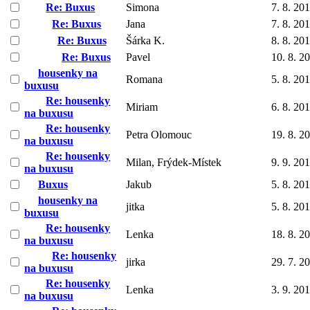
Re: Buxus
Simona
7. 8. 20
Re: Buxus
Jana
7. 8. 20
Re: Buxus
Šárka K.
8. 8. 20
Re: Buxus
Pavel
10. 8. 2
housenky na
Romana
5. 8. 20
buxusu
Re: housenky
Miriam
6. 8. 20
na buxusu
Re: housenky
Petra Olomouc
19. 8. 2
na buxusu
Re: housenky
Milan, Frýdek-Místek
9. 9. 20
na buxusu
Buxus
Jakub
5. 8. 20
housenky na
jitka
5. 8. 20
buxusu
Re: housenky
Lenka
18. 8. 2
na buxusu
Re: housenky
jirka
29. 7. 2
na buxusu
Re: housenky
Lenka
3. 9. 20
na buxusu