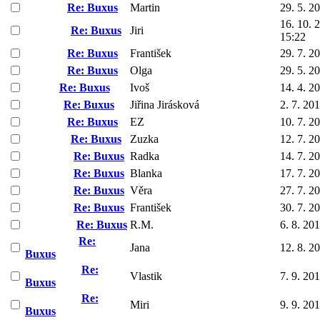
Re: Buxus
Martin
29. 5. 2
16. 10. 
Re: Buxus
Jiri
15:22
Re: Buxus
František
29. 7. 2
Re: Buxus
Olga
29. 5. 2
Re: Buxus
Ivoš
14. 4. 2
Re: Buxus
Jiřina Jirásková
2. 7. 20
Re: Buxus
EZ
10. 7. 2
Re: Buxus
Zuzka
12. 7. 2
Re: Buxus
Radka
14. 7. 2
Re: Buxus
Blanka
17. 7. 2
Re: Buxus
Věra
27. 7. 2
Re: Buxus
František
30. 7. 2
Re: Buxus
R.M.
6. 8. 20
Re:
Jana
12. 8. 2
Buxus
Re:
Vlastik
7. 9. 20
Buxus
Re:
Miri
9. 9. 20
Buxus