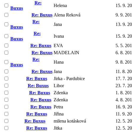
Re:
Helena
15. 9. 2
Buxus
Re: Buxus
Alena Reková
9. 9. 20
Re:
Jana
13. 9. 2
Buxus
Re:
Ivana
15. 9. 2
Buxus
Re: Buxus
EVA
5. 5. 20
Re: Buxus
MADELAIN
6. 8. 20
Re:
Hana
9. 8. 20
Buxus
Re: Buxus
Jana
11. 8. 2
Re: Buxus
Jirka - Pardubice
17. 7. 2
Re: Buxus
Libor
23. 7. 2
Re: Buxus
Zdenka
1. 8. 20
Re: Buxus
Zdenka
4. 8. 20
Re: Buxus
Petra
16. 9. 2
Re: Buxus
Jiřina
11. 9. 2
Re: Buxus
milena kotásková
12. 5. 2
Re: Buxus
Jitka
12. 5. 2