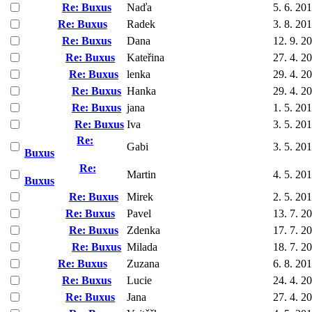
Re: Buxus
Naďa
5. 6. 20
Re: Buxus
Radek
3. 8. 20
Re: Buxus
Dana
12. 9. 2
Re: Buxus
Kateřina
27. 4. 2
Re: Buxus
lenka
29. 4. 2
Re: Buxus
Hanka
29. 4. 2
Re: Buxus
jana
1. 5. 20
Re: Buxus
Iva
3. 5. 20
Re:
Gabi
3. 5. 20
Buxus
Re:
Martin
4. 5. 20
Buxus
Re: Buxus
Mirek
2. 5. 20
Re: Buxus
Pavel
13. 7. 2
Re: Buxus
Zdenka
17. 7. 2
Re: Buxus
Milada
18. 7. 2
Re: Buxus
Zuzana
6. 8. 20
Re: Buxus
Lucie
24. 4. 2
Re: Buxus
Jana
27. 4. 2