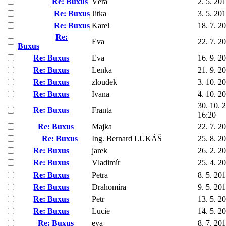
Re: Buxus
Věra
2. 5. 20
Re: Buxus
Jitka
3. 5. 20
Re: Buxus
Karel
18. 7. 2
Re:
Eva
22. 7. 2
Buxus
Re: Buxus
Eva
16. 9. 2
Re: Buxus
Lenka
21. 9. 2
Re: Buxus
zloudek
3. 10. 2
Re: Buxus
Ivana
4. 10. 2
30. 10. 
Re: Buxus
Franta
16:20
Re: Buxus
Majka
22. 7. 2
Re: Buxus
Ing. Bernard LUKÁŠ
25. 8. 2
Re: Buxus
jarek
26. 2. 2
Re: Buxus
Vladimír
25. 4. 2
Re: Buxus
Petra
8. 5. 20
Re: Buxus
Drahomíra
9. 5. 20
Re: Buxus
Petr
13. 5. 2
Re: Buxus
Lucie
14. 5. 2
Re: Buxus
eva
8. 7. 20