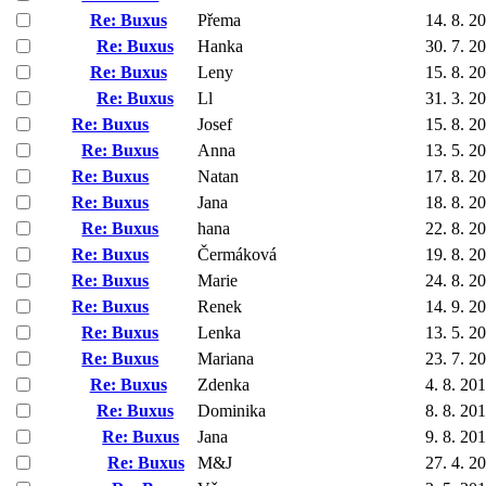
Re: Buxus
Přema
14. 8. 2
Re: Buxus
Hanka
30. 7. 2
Re: Buxus
Leny
15. 8. 2
Re: Buxus
Ll
31. 3. 2
Re: Buxus
Josef
15. 8. 2
Re: Buxus
Anna
13. 5. 2
Re: Buxus
Natan
17. 8. 2
Re: Buxus
Jana
18. 8. 2
Re: Buxus
hana
22. 8. 2
Re: Buxus
Čermáková
19. 8. 2
Re: Buxus
Marie
24. 8. 2
Re: Buxus
Renek
14. 9. 2
Re: Buxus
Lenka
13. 5. 2
Re: Buxus
Mariana
23. 7. 2
Re: Buxus
Zdenka
4. 8. 20
Re: Buxus
Dominika
8. 8. 20
Re: Buxus
Jana
9. 8. 20
Re: Buxus
M&J
27. 4. 2