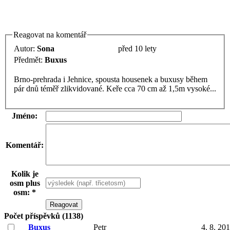
Reagovat na komentář
Autor:
Sona
před 10 lety
Předmět:
Buxus
Brno-prehrada i Jehnice, spousta housenek a buxusy během
pár dnů téměř zlikvidované. Keře cca 70 cm až 1,5m vysoké...
Jméno:
Komentář:
Kolik je
osm plus
osm: *
Počet příspěvků (1138)
Buxus
Petr
4. 8. 20