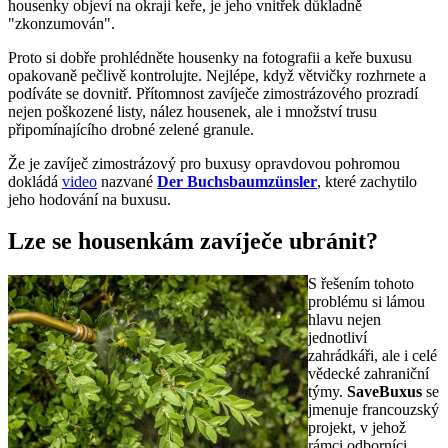
housenky objeví na okraji keře, je jeho vnitřek důkladně
"zkonzumován".
Proto si dobře prohlédněte housenky na fotografii a keře buxusu
opakovaně pečlivě kontrolujte. Nejlépe, když větvičky rozhrnete a
podíváte se dovnitř. Přítomnost zavíječe zimostrázového prozradí
nejen poškozené listy, nález housenek, ale i množství trusu
připomínajícího drobné zelené granule.
Že je zavíječ zimostrázový pro buxusy opravdovou pohromou
dokládá
video
nazvané
Der Buchsbaumzünsler
, které zachytilo
jeho hodování na buxusu.
Lze se housenkám zavíječe ubránit?
S řešením tohoto
problému si lámou
hlavu nejen
jednotliví
zahrádkáři, ale i celé
vědecké zahraniční
týmy.
SaveBuxus
se
jmenuje francouzský
projekt, v jehož
rámci odborníci