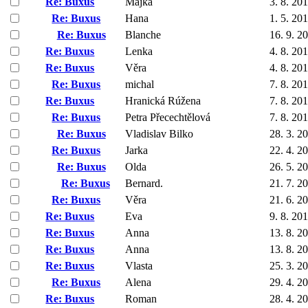
Re: Buxus
Majka
3. 8. 20
Re: Buxus
Hana
1. 5. 20
Re: Buxus
Blanche
16. 9. 2
Re: Buxus
Lenka
4. 8. 20
Re: Buxus
Věra
4. 8. 20
Re: Buxus
michal
7. 8. 20
Re: Buxus
Hranická Rúžena
7. 8. 20
Re: Buxus
Petra Přecechtělová
7. 8. 20
Re: Buxus
Vladislav Bilko
28. 3. 2
Re: Buxus
Jarka
22. 4. 2
Re: Buxus
Olda
26. 5. 2
Re: Buxus
Bernard.
21. 7. 2
Re: Buxus
Věra
21. 6. 2
Re: Buxus
Eva
9. 8. 20
Re: Buxus
Anna
13. 8. 2
Re: Buxus
Anna
13. 8. 2
Re: Buxus
Vlasta
25. 3. 2
Re: Buxus
Alena
29. 4. 2
Re: Buxus
Roman
28. 4. 2