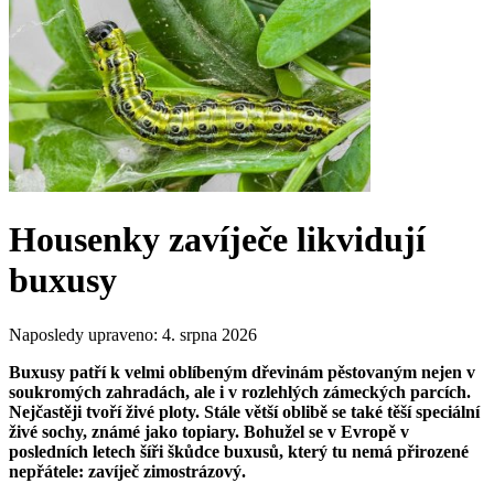
Housenky zavíječe likvidují
buxusy
Naposledy upraveno:
4. srpna 2026
Buxusy patří k velmi oblíbeným dřevinám pěstovaným nejen v
soukromých zahradách, ale i v rozlehlých zámeckých parcích.
Nejčastěji tvoří živé ploty. Stále větší oblibě se také těší speciální
živé sochy, známé jako topiary. Bohužel se v Evropě v
posledních letech šíři škůdce buxusů, který tu nemá přirozené
nepřátele: zavíječ zimostrázový.