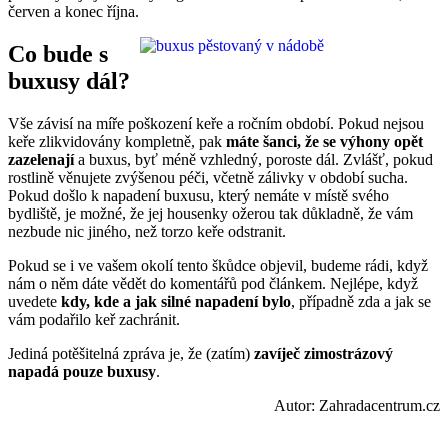
červen a konec října.
Co bude s
buxusy dál?
Vše závisí na míře poškození keře a ročním období. Pokud nejsou
keře zlikvidovány kompletně, pak
máte šanci, že se výhony opět
zazelenají
a buxus, byť méně vzhledný, poroste dál. Zvlášť, pokud
rostlině věnujete zvýšenou péči, včetně zálivky v období sucha.
Pokud došlo k napadení buxusu, který nemáte v místě svého
bydliště, je možné, že jej housenky ožerou tak důkladně, že vám
nezbude nic jiného, než torzo keře odstranit.
Pokud se i ve vašem okolí tento škůdce objevil, budeme rádi, když
nám o něm dáte vědět do komentářů pod článkem. Nejlépe, když
uvedete
kdy, kde a jak silné napadení bylo
, případně zda a jak se
vám podařilo keř zachránit.
Jediná potěšitelná zpráva je, že (zatím)
zavíječ zimostrázový
napadá pouze buxusy
.
Autor: Zahradacentrum.cz