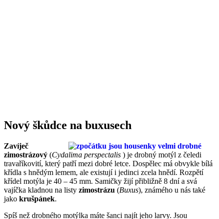
Nový škůdce na buxusech
Zavíječ
zimostrázový
(
Cydalima perspectalis
) je drobný motýl z čeledi
travaříkovití, který patří mezi dobré letce. Dospělec má obvykle bílá
křídla s hnědým lemem, ale existují i jedinci zcela hnědí. Rozpětí
křídel motýla je 40 – 45 mm. Samičky žijí přibližně 8 dní a svá
vajíčka kladnou na listy
zimostrázu
(
Buxus
), známého u nás také
jako
krušpánek
.
Spíš než drobného motýlka máte šanci najít jeho larvy. Jsou