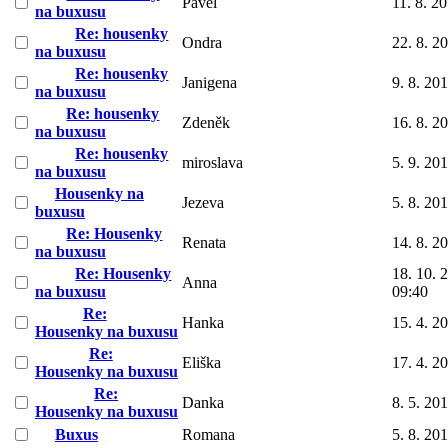
Pavel
11. 8. 2
na buxusu
Re: housenky
Ondra
22. 8. 2
na buxusu
Re: housenky
Janigena
9. 8. 20
na buxusu
Re: housenky
Zdeněk
16. 8. 2
na buxusu
Re: housenky
miroslava
5. 9. 20
na buxusu
Housenky na
Jezeva
5. 8. 20
buxusu
Re: Housenky
Renata
14. 8. 2
na buxusu
Re: Housenky
18. 10. 
Anna
na buxusu
09:40
Re:
Hanka
15. 4. 2
Housenky na buxusu
Re:
Eliška
17. 4. 2
Housenky na buxusu
Re:
Danka
8. 5. 20
Housenky na buxusu
Buxus
Romana
5. 8. 20