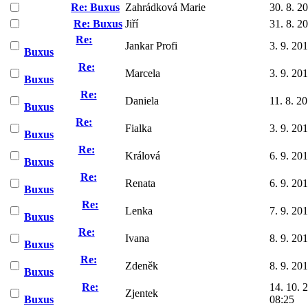
Re: Buxus
Zahrádková Marie
30. 8. 2
Re: Buxus
Jiří
31. 8. 2
Re:
Jankar Profi
3. 9. 20
Buxus
Re:
Marcela
3. 9. 20
Buxus
Re:
Daniela
11. 8. 2
Buxus
Re:
Fialka
3. 9. 20
Buxus
Re:
Králová
6. 9. 20
Buxus
Re:
Renata
6. 9. 20
Buxus
Re:
Lenka
7. 9. 20
Buxus
Re:
Ivana
8. 9. 20
Buxus
Re:
Zdeněk
8. 9. 20
Buxus
Re:
14. 10. 
Zjentek
Buxus
08:25