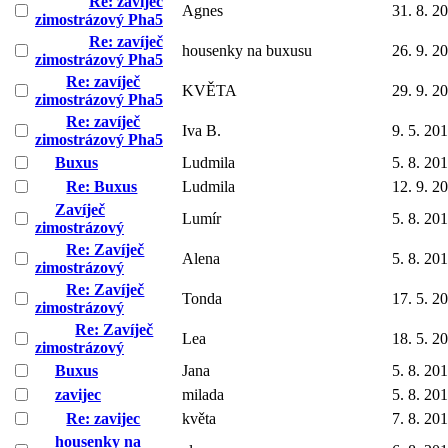
Re: zavíječ
Agnes
31. 8. 2
zimostrázový Pha5
Re: zavíječ
housenky na buxusu
26. 9. 2
zimostrázový Pha5
Re: zavíječ
KVĚTA
29. 9. 2
zimostrázový Pha5
Re: zavíječ
Iva B.
9. 5. 20
zimostrázový Pha5
Buxus
Ludmila
5. 8. 20
Re: Buxus
Ludmila
12. 9. 2
Zavíječ
Lumír
5. 8. 20
zimostrázový
Re: Zavíječ
Alena
5. 8. 20
zimostrázový
Re: Zavíječ
Tonda
17. 5. 2
zimostrázový
Re: Zavíječ
Lea
18. 5. 2
zimostrázový
Buxus
Jana
5. 8. 20
zavijec
milada
5. 8. 20
Re: zavijec
květa
7. 8. 20
housenky na