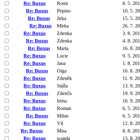
Re: Buxus
Romi
8. 5. 20
Re: Buxus
Pepino
10. 5. 2
Re: Buxus
Jirka
15. 5. 2
Re: Buxus
Mirka
26. 7. 2
Re: Buxus
Zdenka
3. 8. 20
Re: Buxus
Zdenka
4. 8. 20
Re: Buxus
Marta
16. 8. 2
Re: Buxus
Lucie
9. 5. 20
Re: Buxus
Jana
1. 8. 20
Re: Buxus
Olga
16. 8. 2
Re: Buxus
Zdeněk
11. 9. 2
Re: Buxus
Stáňa
13. 9. 2
Re: Buxus
Zdenča
19. 9. 2
Re: Buxus
Irena
16. 9. 2
Re: Buxus
Roman
6. 5. 20
Re: Buxus
Milan
6. 5. 20
Re: Buxus
Vít
12. 8. 2
Re: Buxus
Misa
8. 8. 20
Re: Buxus
wanda
13. 8. 2