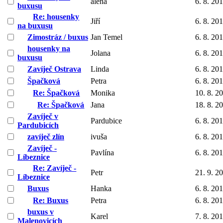
alena
6. 8. 20
buxusu
Re: housenky
Jiří
6. 8. 20
na buxusu
Zimostráz / buxus
Jan Temel
6. 8. 20
housenky na
Jolana
6. 8. 20
buxusu
Zavíječ Ostrava
Linda
6. 8. 20
Špačková
Petra
6. 8. 20
Re: Špačková
Monika
10. 8. 2
Re: Špačková
Jana
18. 8. 2
Zavíječ v
Pardubice
6. 8. 20
Pardubicích
zavíječ zlín
ivuša
6. 8. 20
Zavíječ -
Pavlína
6. 8. 20
Líbeznice
Re: Zavíječ -
Petr
21. 9. 2
Líbeznice
Buxus
Hanka
6. 8. 20
Re: Buxus
Petra
6. 8. 20
buxus v
Karel
7. 8. 20
Malenovicích