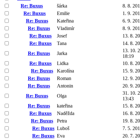
Re: Buxus
šárka
8. 8. 20
Re: Buxus
Emilie
1. 9. 20
Re: Buxus
Kateřina
6. 9. 20
Re: Buxus
Vladimír
8. 9. 20
Re: Buxus
Josef
13. 8. 2
Re: Buxus
Tana
14. 8. 2
13. 10. 
Re: Buxus
Jarka
18:19
Re: Buxus
Lidka
10. 8. 2
Re: Buxus
Karolína
15. 9. 2
Re: Buxus
Roman
12. 9. 2
Re: Buxus
Antonin
20. 9. 2
31. 10. 
Re: Buxus
Olga
13:43
Re: Buxus
kateřina
15. 8. 2
Re: Buxus
Naděžda
16. 8. 2
Re: Buxus
Petra
19. 8. 2
Re: Buxus
Luboš
7. 5. 20
Re: Buxus
Eva
20. 7. 2