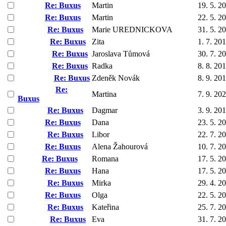
Re: Buxus
Martin
19. 5. 2
Re: Buxus
Martin
22. 5. 2
Re: Buxus
Marie UREDNICKOVA
31. 5. 2
Re: Buxus
Zita
1. 7. 20
Re: Buxus
Jaroslava Tůmová
30. 7. 2
Re: Buxus
Radka
8. 8. 20
Re: Buxus
Zdeněk Novák
8. 9. 20
Re:
Martina
7. 9. 20
Buxus
Re: Buxus
Dagmar
3. 9. 20
Re: Buxus
Dana
23. 5. 2
Re: Buxus
Libor
22. 7. 2
Re: Buxus
Alena Žahourová
10. 7. 2
Re: Buxus
Romana
17. 5. 2
Re: Buxus
Hana
17. 5. 2
Re: Buxus
Mirka
29. 4. 2
Re: Buxus
Olga
22. 5. 2
Re: Buxus
Kateřina
25. 7. 2
Re: Buxus
Eva
31. 7. 2