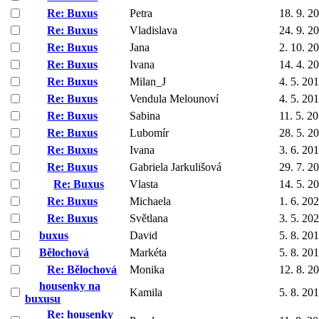
Re: Buxus
Petra
18. 9. 2
Re: Buxus
Vladislava
24. 9. 2
Re: Buxus
Jana
2. 10. 2
Re: Buxus
Ivana
14. 4. 2
Re: Buxus
Milan_J
4. 5. 20
Re: Buxus
Vendula Melounoví
4. 5. 20
Re: Buxus
Sabina
11. 5. 2
Re: Buxus
Lubomír
28. 5. 2
Re: Buxus
Ivana
3. 6. 20
Re: Buxus
Gabriela Jarkulišová
29. 7. 2
Re: Buxus
Vlasta
14. 5. 2
Re: Buxus
Michaela
1. 6. 20
Re: Buxus
Světlana
3. 5. 20
buxus
David
5. 8. 20
Bělochová
Markéta
5. 8. 20
Re: Bělochová
Monika
12. 8. 2
housenky na
Kamila
5. 8. 20
buxusu
Re: housenky