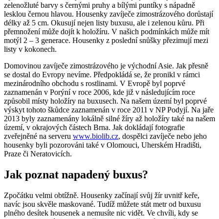
zelenožluté barvy s černými pruhy a bílými puntíky s nápadně
lesklou černou hlavou. Housenky zavíječe zimostrázového dorůstají
délky až 5 cm. Okusují nejen listy buxusu, ale i zelenou kůru. Při
přemnožení může dojít k holožíru. V našich podmínkách může mít
motýl 2 – 3 generace. Housenky z poslední snůšky přezimují mezi
listy v kokonech.
Domovinou zavíječe zimostrázového je východní Asie. Jak přesně
se dostal do Evropy nevíme. Předpokládá se, že pronikl v rámci
mezinárodního obchodu s rostlinami. V Evropě byl poprvé
zaznamenán v Porýní v roce 2006, kde již v následujícím roce
způsobil místy holožíry na buxusech. Na našem území byl poprvé
výskyt tohoto škůdce zaznamenán v roce 2011 v NP Podyjí. Na jaře
2013 byly zaznamenány lokálně silné žíry až holožíry také na našem
území, v okrajových částech Brna. Jak dokládají fotografie
zveřejněné na serveru
www.biolib.cz
, dospělci zavíječe nebo jeho
housenky byli pozorováni také v Olomouci, Uherském Hradišti,
Praze či Neratovicích.
Jak poznat napadený buxus?
Zpočátku velmi obtížně. Housenky začínají svůj žír uvnitř keře,
navíc jsou skvěle maskované. Tudíž můžete stát metr od buxusu
plného desítek housenek a nemusíte nic vidět. Ve chvíli, kdy se