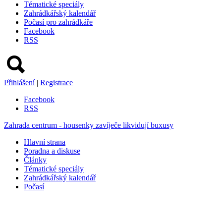
Tématické speciály
Zahrádkářský kalendář
Počasí pro zahrádkáře
Facebook
RSS
Přihlášení
|
Registrace
Facebook
RSS
Zahrada centrum - housenky zavíječe likvidují buxusy
Hlavní strana
Poradna a diskuse
Články
Tématické speciály
Zahrádkářský kalendář
Počasí