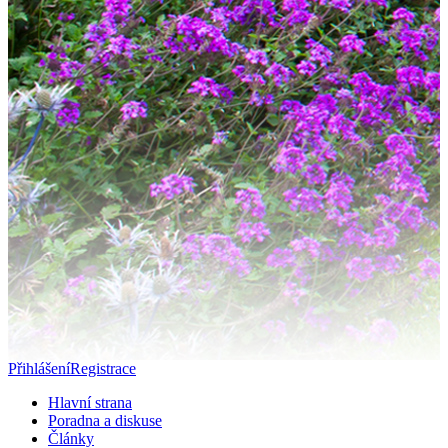
Přihlášení
Registrace
Hlavní strana
Poradna a diskuse
Články