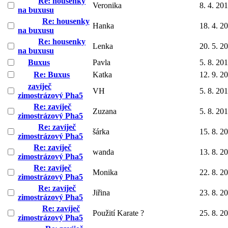
Re: housenky
Veronika
8. 4. 20
na buxusu
Re: housenky
Hanka
18. 4. 2
na buxusu
Re: housenky
Lenka
20. 5. 2
na buxusu
Buxus
Pavla
5. 8. 20
Re: Buxus
Katka
12. 9. 2
zavíječ
VH
5. 8. 20
zimostrázový Pha5
Re: zavíječ
Zuzana
5. 8. 20
zimostrázový Pha5
Re: zavíječ
šárka
15. 8. 2
zimostrázový Pha5
Re: zavíječ
wanda
13. 8. 2
zimostrázový Pha5
Re: zavíječ
Monika
22. 8. 2
zimostrázový Pha5
Re: zavíječ
Jiřina
23. 8. 2
zimostrázový Pha5
Re: zavíječ
Použití Karate ?
25. 8. 2
zimostrázový Pha5