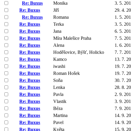
Re: Buxus
Monika
3. 5. 20
Re: Buxus
Jiří
29. 4. 2
Re: Buxus
Romana
1. 5. 20
Re: Buxus
Terka
3. 5. 20
Re: Buxus
Jana
6. 5. 20
Re: Buxus
Míra Malešice Praha
7. 5. 20
Re: Buxus
Alena
1. 6. 20
Re: Buxus
Hoděšovice, Býšť, Holicko
7. 7. 20
Re: Buxus
Kamco
13. 7. 2
Re: Buxus
iwashi
19. 7. 2
Re: Buxus
Roman Hošek
19. 7. 2
Re: Buxus
Soňa
30. 7. 2
Re: Buxus
Lenka
28. 8. 2
Re: Buxus
Pavla
2. 9. 20
Re: Buxus
Vlastik
3. 9. 20
Re: Buxus
Béza
7. 9. 20
Re: Buxus
Martina
14. 9. 2
Re: Buxus
Pavel
14. 9. 2
Re: Buxus
Květa
15. 9. 2