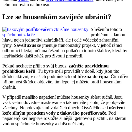
jeho hodování na buxusu.
Lze se housenkám zavíječe ubránit?
S řešením tohoto
problému si lámou
hlavu nejen jednotliví zahrádkáři, ale i celé vědecké zahraniční
týmy.
SaveBuxus
se jmenuje francouzský projekt, v jehož rámci
odborníci hledají účinná řešení na potlačení tohoto škůdce, která by
nepřinášela další zátěž pro životní prostředí.
Pokud nechcete přijít o svůj buxus,
začněte pravidelnou
prohlídkou keřů
. Tu byste měli provádět v době, kdy jsou tito
škůdci aktivní, v našich podmínkách
od března do října
. Čím dříve
přítomnost škůdce objevíte, tím lépe jej můžete proti housenkám
chránit.
V případě menšího napadení můžete housenky sbírat ručně. Jsou
však velmi dovedně maskované a tak nemáte jistotu, že je objevíte
všechny. Nepolevujte ani v dalších dnech. Osvědčilo se i
ošetření
keře silným proudem vody z tlakového postřikovače
. Pod
napadený keř nejprve rozložte silnější igelitovou plachtu, na kterou
vodou spláchnete housenky a další nečistoty.