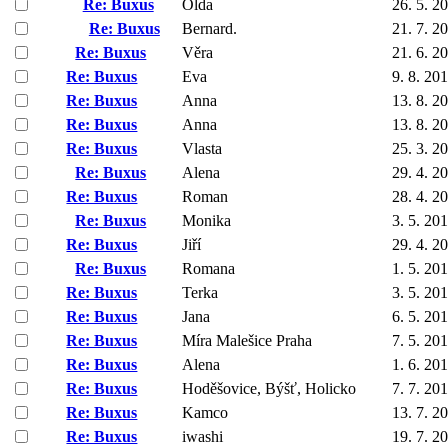
Re: Buxus
Olda
26. 5. 2
Re: Buxus
Bernard.
21. 7. 2
Re: Buxus
Věra
21. 6. 2
Re: Buxus
Eva
9. 8. 20
Re: Buxus
Anna
13. 8. 2
Re: Buxus
Anna
13. 8. 2
Re: Buxus
Vlasta
25. 3. 2
Re: Buxus
Alena
29. 4. 2
Re: Buxus
Roman
28. 4. 2
Re: Buxus
Monika
3. 5. 20
Re: Buxus
Jiří
29. 4. 2
Re: Buxus
Romana
1. 5. 20
Re: Buxus
Terka
3. 5. 20
Re: Buxus
Jana
6. 5. 20
Re: Buxus
Míra Malešice Praha
7. 5. 20
Re: Buxus
Alena
1. 6. 20
Re: Buxus
Hoděšovice, Býšť, Holicko
7. 7. 20
Re: Buxus
Kamco
13. 7. 2
Re: Buxus
iwashi
19. 7. 2