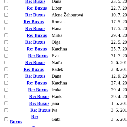
Re: Buxus
Dana
23. 5. 2
Re: Buxus
Libor
22. 7. 2
Re: Buxus
Alena Žahourová
10. 7. 2
Re: Buxus
Romana
17. 5. 2
Re: Buxus
Hana
17. 5. 2
Re: Buxus
Mirka
29. 4. 2
Re: Buxus
Olga
22. 5. 2
Re: Buxus
Kateřina
25. 7. 2
Re: Buxus
Eva
31. 7. 2
Re: Buxus
Naďa
5. 6. 20
Re: Buxus
Radek
3. 8. 20
Re: Buxus
Dana
12. 9. 2
Re: Buxus
Kateřina
27. 4. 2
Re: Buxus
lenka
29. 4. 2
Re: Buxus
Hanka
29. 4. 2
Re: Buxus
jana
1. 5. 20
Re: Buxus
Iva
3. 5. 20
Re:
Gabi
3. 5. 20
Buxus