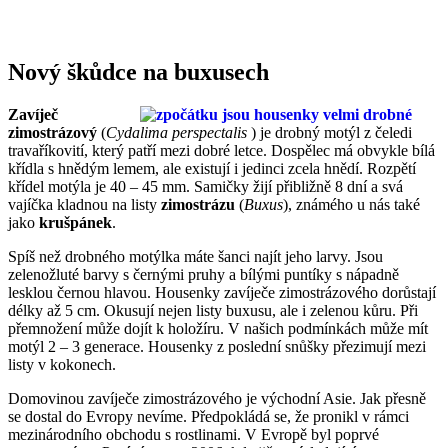
Nový škůdce na buxusech
Zavíječ
zimostrázový
(
Cydalima perspectalis
) je drobný motýl z čeledi
travaříkovití, který patří mezi dobré letce. Dospělec má obvykle bílá
křídla s hnědým lemem, ale existují i jedinci zcela hnědí. Rozpětí
křídel motýla je 40 – 45 mm. Samičky žijí přibližně 8 dní a svá
vajíčka kladnou na listy
zimostrázu
(
Buxus
), známého u nás také
jako
krušpánek
.
Spíš než drobného motýlka máte šanci najít jeho larvy. Jsou
zelenožluté barvy s černými pruhy a bílými puntíky s nápadně
lesklou černou hlavou. Housenky zavíječe zimostrázového dorůstají
délky až 5 cm. Okusují nejen listy buxusu, ale i zelenou kůru. Při
přemnožení může dojít k holožíru. V našich podmínkách může mít
motýl 2 – 3 generace. Housenky z poslední snůšky přezimují mezi
listy v kokonech.
Domovinou zavíječe zimostrázového je východní Asie. Jak přesně
se dostal do Evropy nevíme. Předpokládá se, že pronikl v rámci
mezinárodního obchodu s rostlinami. V Evropě byl poprvé