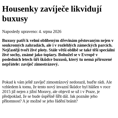
Housenky zavíječe likvidují
buxusy
Naposledy upraveno:
4. srpna 2026
Buxusy patří k velmi oblíbeným dřevinám pěstovaným nejen v
soukromých zahradách, ale i v rozlehlých zámeckých parcích.
Nejčastěji tvoří živé ploty. Stále větší oblibě se také těší speciální
živé sochy, známé jako topiary. Bohužel se v Evropě v
posledních letech šíři škůdce buxusů, který tu nemá přirozené
nepřátele: zavíječ zimostrázový.
Pokud k vám ještě zavíječ zimostrázový nedorazil, buďte rádi. Ale
vzhledem k tomu, že tento nový invazní škůdce byl hlášen v roce
2015 již nejen z jižní Moravy, ale objevil se už i v Praze, je
předpoklad, že se bude úspěšně šířit dál. Jak poznáte jeho
přítomnost? A je možné se jeho řádění bránit?