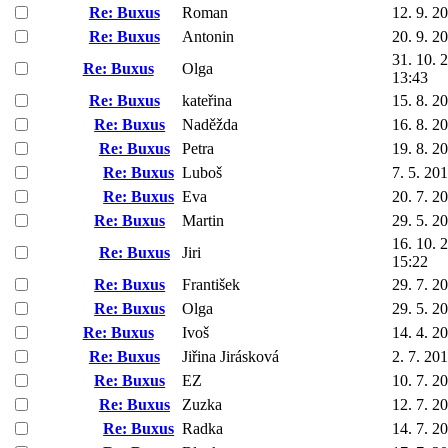
Re: Buxus
Roman
12. 9. 2
Re: Buxus
Antonin
20. 9. 2
31. 10. 
Re: Buxus
Olga
13:43
Re: Buxus
kateřina
15. 8. 2
Re: Buxus
Naděžda
16. 8. 2
Re: Buxus
Petra
19. 8. 2
Re: Buxus
Luboš
7. 5. 20
Re: Buxus
Eva
20. 7. 2
Re: Buxus
Martin
29. 5. 2
16. 10. 
Re: Buxus
Jiri
15:22
Re: Buxus
František
29. 7. 2
Re: Buxus
Olga
29. 5. 2
Re: Buxus
Ivoš
14. 4. 2
Re: Buxus
Jiřina Jirásková
2. 7. 20
Re: Buxus
EZ
10. 7. 2
Re: Buxus
Zuzka
12. 7. 2
Re: Buxus
Radka
14. 7. 2