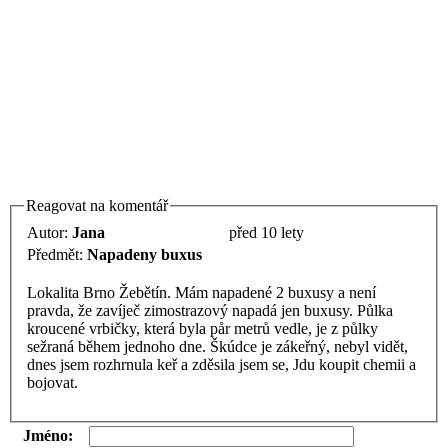
Reagovat na komentář
Autor:
Jana
před 10 lety
Předmět:
Napadeny buxus
Lokalita Brno Žebětín. Mám napadené 2 buxusy a není
pravda, že zavíječ zimostrazový napadá jen buxusy. Půlka
kroucené vrbičky, která byla pår metrů vedle, je z půlky
sežraná během jednoho dne. Škúdce je zákeřný, nebyl vidět,
dnes jsem rozhrnula keř a zděsila jsem se, Jdu koupit chemii a
bojovat.
Jméno: