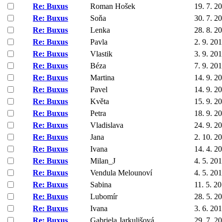
Re: Buxus
Roman Hošek
19. 7. 2
Re: Buxus
Soňa
30. 7. 2
Re: Buxus
Lenka
28. 8. 2
Re: Buxus
Pavla
2. 9. 20
Re: Buxus
Vlastik
3. 9. 20
Re: Buxus
Béza
7. 9. 20
Re: Buxus
Martina
14. 9. 2
Re: Buxus
Pavel
14. 9. 2
Re: Buxus
Květa
15. 9. 2
Re: Buxus
Petra
18. 9. 2
Re: Buxus
Vladislava
24. 9. 2
Re: Buxus
Jana
2. 10. 2
Re: Buxus
Ivana
14. 4. 2
Re: Buxus
Milan_J
4. 5. 20
Re: Buxus
Vendula Melounoví
4. 5. 20
Re: Buxus
Sabina
11. 5. 2
Re: Buxus
Lubomír
28. 5. 2
Re: Buxus
Ivana
3. 6. 20
Re: Buxus
Gabriela Jarkulišová
29. 7. 2