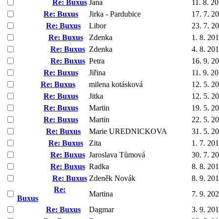
Re: Buxus
Jana
11. 8. 2
Re: Buxus
Jirka - Pardubice
17. 7. 2
Re: Buxus
Libor
23. 7. 2
Re: Buxus
Zdenka
1. 8. 20
Re: Buxus
Zdenka
4. 8. 20
Re: Buxus
Petra
16. 9. 2
Re: Buxus
Jiřina
11. 9. 2
Re: Buxus
milena kotásková
12. 5. 2
Re: Buxus
Jitka
12. 5. 2
Re: Buxus
Martin
19. 5. 2
Re: Buxus
Martin
22. 5. 2
Re: Buxus
Marie UREDNICKOVA
31. 5. 2
Re: Buxus
Zita
1. 7. 20
Re: Buxus
Jaroslava Tůmová
30. 7. 2
Re: Buxus
Radka
8. 8. 20
Re: Buxus
Zdeněk Novák
8. 9. 20
Re:
Martina
7. 9. 20
Buxus
Re: Buxus
Dagmar
3. 9. 20