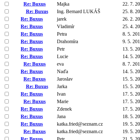
Re: Buxus
Majka
22. 7. 2
Re: Buxus
Ing. Bernard LUKÁŠ
25. 8. 2
Re: Buxus
jarek
26. 2. 2
Re: Buxus
Vladimír
25. 4. 2
Re: Buxus
Petra
8. 5. 20
Re: Buxus
Drahomíra
9. 5. 20
Re: Buxus
Petr
13. 5. 2
Re: Buxus
Lucie
14. 5. 2
Re: Buxus
eva
8. 7. 20
Re: Buxus
Naďa
14. 5. 2
Re: Buxus
Jaroslav
15. 5. 2
Re: Buxus
Jarka
15. 5. 2
Re: Buxus
Ivan
17. 5. 2
Re: Buxus
Marie
17. 5. 2
Re: Buxus
Zdenek
17. 5. 2
Re: Buxus
Jana
18. 5. 2
Re: Buxus
katka.fried@seznam.cz
19. 5. 2
Re: Buxus
katka.fried@seznam.cz
19. 5. 2
Re: Buxus
Petr
21. 5. 2