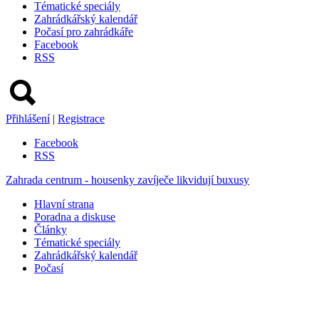
Tématické speciály
Zahrádkářský kalendář
Počasí pro zahrádkáře
Facebook
RSS
Přihlášení
|
Registrace
Facebook
RSS
Zahrada centrum - housenky zavíječe likvidují buxusy
Hlavní strana
Poradna a diskuse
Články
Tématické speciály
Zahrádkářský kalendář
Počasí