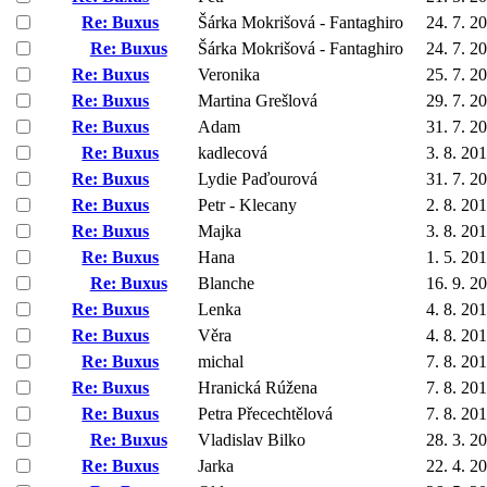
Re: Buxus
Šárka Mokrišová - Fantaghiro
24. 7. 2
Re: Buxus
Šárka Mokrišová - Fantaghiro
24. 7. 2
Re: Buxus
Veronika
25. 7. 2
Re: Buxus
Martina Grešlová
29. 7. 2
Re: Buxus
Adam
31. 7. 2
Re: Buxus
kadlecová
3. 8. 20
Re: Buxus
Lydie Paďourová
31. 7. 2
Re: Buxus
Petr - Klecany
2. 8. 20
Re: Buxus
Majka
3. 8. 20
Re: Buxus
Hana
1. 5. 20
Re: Buxus
Blanche
16. 9. 2
Re: Buxus
Lenka
4. 8. 20
Re: Buxus
Věra
4. 8. 20
Re: Buxus
michal
7. 8. 20
Re: Buxus
Hranická Rúžena
7. 8. 20
Re: Buxus
Petra Přecechtělová
7. 8. 20
Re: Buxus
Vladislav Bilko
28. 3. 2
Re: Buxus
Jarka
22. 4. 2