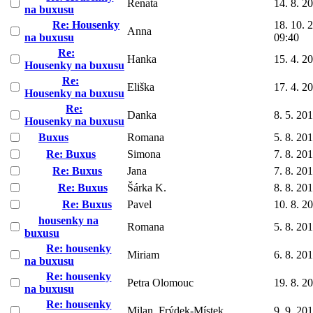
Renata
14. 8. 2
na buxusu
Re: Housenky
18. 10. 
Anna
na buxusu
09:40
Re:
Hanka
15. 4. 2
Housenky na buxusu
Re:
Eliška
17. 4. 2
Housenky na buxusu
Re:
Danka
8. 5. 20
Housenky na buxusu
Buxus
Romana
5. 8. 20
Re: Buxus
Simona
7. 8. 20
Re: Buxus
Jana
7. 8. 20
Re: Buxus
Šárka K.
8. 8. 20
Re: Buxus
Pavel
10. 8. 2
housenky na
Romana
5. 8. 20
buxusu
Re: housenky
Miriam
6. 8. 20
na buxusu
Re: housenky
Petra Olomouc
19. 8. 2
na buxusu
Re: housenky
Milan, Frýdek-Místek
9. 9. 20