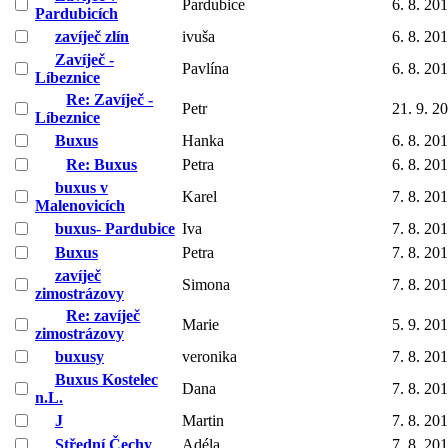
Pardubice
6. 8. 20
Pardubicích
zavíječ zlín
ivuša
6. 8. 20
Zavíječ -
Pavlína
6. 8. 20
Líbeznice
Re: Zavíječ -
Petr
21. 9. 2
Líbeznice
Buxus
Hanka
6. 8. 20
Re: Buxus
Petra
6. 8. 20
buxus v
Karel
7. 8. 20
Malenovicích
buxus- Pardubice
Iva
7. 8. 20
Buxus
Petra
7. 8. 20
zavíječ
Simona
7. 8. 20
zimostrázovy
Re: zavíječ
Marie
5. 9. 20
zimostrázovy
buxusy
veronika
7. 8. 20
Buxus Kostelec
Dana
7. 8. 20
n.L.
J
Martin
7. 8. 20
Střední Čechy
Adéla
7. 8. 20