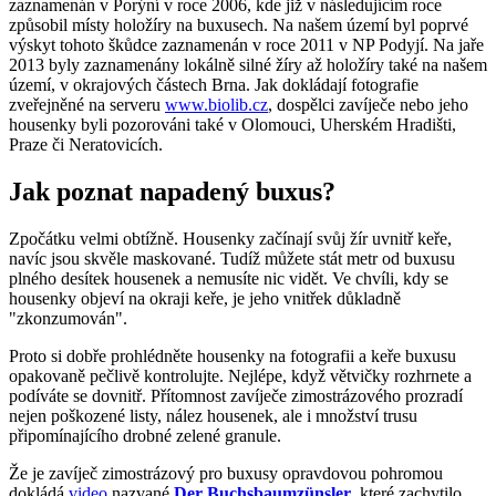
zaznamenán v Porýní v roce 2006, kde již v následujícím roce
způsobil místy holožíry na buxusech. Na našem území byl poprvé
výskyt tohoto škůdce zaznamenán v roce 2011 v NP Podyjí. Na jaře
2013 byly zaznamenány lokálně silné žíry až holožíry také na našem
území, v okrajových částech Brna. Jak dokládají fotografie
zveřejněné na serveru
www.biolib.cz
, dospělci zavíječe nebo jeho
housenky byli pozorováni také v Olomouci, Uherském Hradišti,
Praze či Neratovicích.
Jak poznat napadený buxus?
Zpočátku velmi obtížně. Housenky začínají svůj žír uvnitř keře,
navíc jsou skvěle maskované. Tudíž můžete stát metr od buxusu
plného desítek housenek a nemusíte nic vidět. Ve chvíli, kdy se
housenky objeví na okraji keře, je jeho vnitřek důkladně
"zkonzumován".
Proto si dobře prohlédněte housenky na fotografii a keře buxusu
opakovaně pečlivě kontrolujte. Nejlépe, když větvičky rozhrnete a
podíváte se dovnitř. Přítomnost zavíječe zimostrázového prozradí
nejen poškozené listy, nález housenek, ale i množství trusu
připomínajícího drobné zelené granule.
Že je zavíječ zimostrázový pro buxusy opravdovou pohromou
dokládá
video
nazvané
Der Buchsbaumzünsler
, které zachytilo