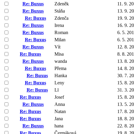
Re: Buxus
Zdeněk
11. 9. 2
Re: Buxus
Stáňa
13. 9. 2
Re: Buxus
Zdenča
19. 9. 2
Re: Buxus
Irena
16. 9. 2
Re: Buxus
Roman
6. 5. 20
Re: Buxus
Milan
6. 5. 20
Re: Buxus
Vít
12. 8. 2
Re: Buxus
Misa
8. 8. 20
Re: Buxus
wanda
13. 8. 2
Re: Buxus
Přema
14. 8. 2
Re: Buxus
Hanka
30. 7. 2
Re: Buxus
Leny
15. 8. 2
Re: Buxus
Ll
31. 3. 2
Re: Buxus
Josef
15. 8. 2
Re: Buxus
Anna
13. 5. 2
Re: Buxus
Natan
17. 8. 2
Re: Buxus
Jana
18. 8. 2
Re: Buxus
hana
22. 8. 2
Re: Buxus
Čermáková
19. 8. 2