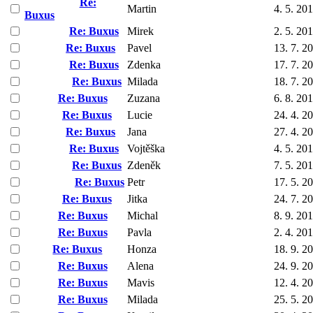
Re:
Martin
4. 5. 20
Buxus
Re: Buxus
Mirek
2. 5. 20
Re: Buxus
Pavel
13. 7. 2
Re: Buxus
Zdenka
17. 7. 2
Re: Buxus
Milada
18. 7. 2
Re: Buxus
Zuzana
6. 8. 20
Re: Buxus
Lucie
24. 4. 2
Re: Buxus
Jana
27. 4. 2
Re: Buxus
Vojtěška
4. 5. 20
Re: Buxus
Zdeněk
7. 5. 20
Re: Buxus
Petr
17. 5. 2
Re: Buxus
Jitka
24. 7. 2
Re: Buxus
Michal
8. 9. 20
Re: Buxus
Pavla
2. 4. 20
Re: Buxus
Honza
18. 9. 2
Re: Buxus
Alena
24. 9. 2
Re: Buxus
Mavis
12. 4. 2
Re: Buxus
Milada
25. 5. 2