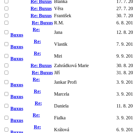
Re: Buxus
Blanka
17. 7. 2
Re: Buxus
Věra
27. 7. 2
Re: Buxus
František
30. 7. 2
Re: Buxus
R.M.
6. 8. 20
Re:
Jana
12. 8. 2
Buxus
Re:
Vlastik
7. 9. 20
Buxus
Re:
Miri
9. 9. 20
Buxus
Re: Buxus
Zahrádková Marie
30. 8. 2
Re: Buxus
Jiří
31. 8. 2
Re:
Jankar Profi
3. 9. 20
Buxus
Re:
Marcela
3. 9. 20
Buxus
Re:
Daniela
11. 8. 2
Buxus
Re:
Fialka
3. 9. 20
Buxus
Re:
Králová
6. 9. 20
Buxus