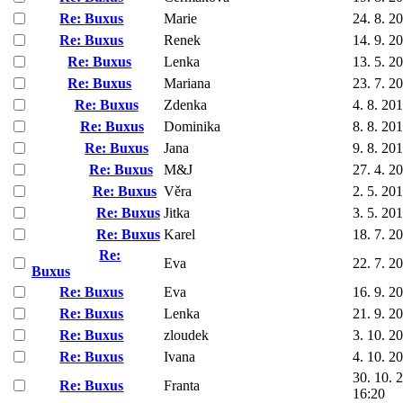
Re: Buxus
Marie
24. 8. 2
Re: Buxus
Renek
14. 9. 2
Re: Buxus
Lenka
13. 5. 2
Re: Buxus
Mariana
23. 7. 2
Re: Buxus
Zdenka
4. 8. 20
Re: Buxus
Dominika
8. 8. 20
Re: Buxus
Jana
9. 8. 20
Re: Buxus
M&J
27. 4. 2
Re: Buxus
Věra
2. 5. 20
Re: Buxus
Jitka
3. 5. 20
Re: Buxus
Karel
18. 7. 2
Re:
Eva
22. 7. 2
Buxus
Re: Buxus
Eva
16. 9. 2
Re: Buxus
Lenka
21. 9. 2
Re: Buxus
zloudek
3. 10. 2
Re: Buxus
Ivana
4. 10. 2
30. 10. 
Re: Buxus
Franta
16:20