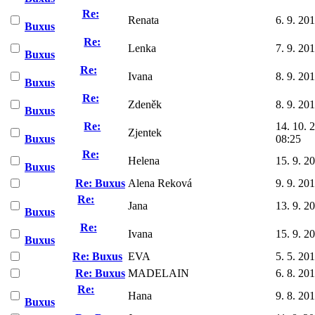
Re:
Renata
6. 9. 20
Buxus
Re:
Lenka
7. 9. 20
Buxus
Re:
Ivana
8. 9. 20
Buxus
Re:
Zdeněk
8. 9. 20
Buxus
Re:
14. 10. 
Zjentek
Buxus
08:25
Re:
Helena
15. 9. 2
Buxus
Re: Buxus
Alena Reková
9. 9. 20
Re:
Jana
13. 9. 2
Buxus
Re:
Ivana
15. 9. 2
Buxus
Re: Buxus
EVA
5. 5. 20
Re: Buxus
MADELAIN
6. 8. 20
Re:
Hana
9. 8. 20
Buxus