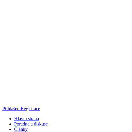
Přihlášení
Registrace
Hlavní strana
Poradna a diskuse
Články