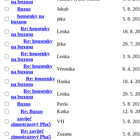
na buxusu
Buxus
Jakub
5. 8. 20
housenky na
jitka
5. 8. 20
buxusu
Re: housenky
Lenka
18. 8. 2
na buxusu
Re: housenky
jirka
29. 7. 2
na buxusu
Re: housenky
Lenka
3. 9. 20
na buxusu
Re: housenky
Veronika
8. 4. 20
na buxusu
Re: housenky
Hanka
18. 4. 2
na buxusu
Re: housenky
Lenka
20. 5. 2
na buxusu
Buxus
Pavla
5. 8. 20
Re: Buxus
Katka
12. 9. 2
zavíječ
VH
5. 8. 20
zimostrázový Pha5
Re: zavíječ
Zuzana
5. 8. 20
zimostrázový Pha5