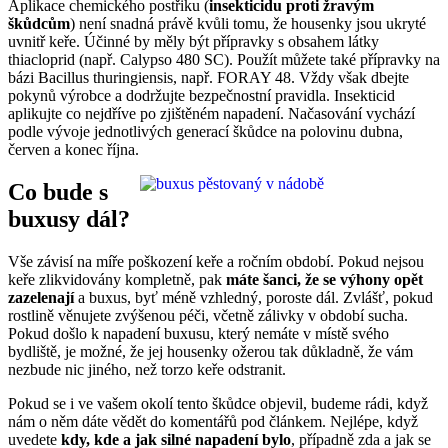
Aplikace chemického postřiku (
insekticidu proti žravým
škůdcům
) není snadná právě kvůli tomu, že housenky jsou ukryté
uvnitř keře. Účinné by měly být přípravky s obsahem látky
thiacloprid (např. Calypso 480 SC). Použít můžete také přípravky na
bázi Bacillus thuringiensis, např. FORAY 48. Vždy však dbejte
pokynů výrobce a dodržujte bezpečnostní pravidla. Insekticid
aplikujte co nejdříve po zjištěném napadení. Načasování vychází
podle vývoje jednotlivých generací škůdce na polovinu dubna,
červen a konec října.
Co bude s
buxusy dál?
Vše závisí na míře poškození keře a ročním období. Pokud nejsou
keře zlikvidovány kompletně, pak
máte šanci, že se výhony opět
zazelenají
a buxus, byť méně vzhledný, poroste dál. Zvlášť, pokud
rostlině věnujete zvýšenou péči, včetně zálivky v období sucha.
Pokud došlo k napadení buxusu, který nemáte v místě svého
bydliště, je možné, že jej housenky ožerou tak důkladně, že vám
nezbude nic jiného, než torzo keře odstranit.
Pokud se i ve vašem okolí tento škůdce objevil, budeme rádi, když
nám o něm dáte vědět do komentářů pod článkem. Nejlépe, když
uvedete
kdy, kde a jak silné napadení bylo
, případně zda a jak se