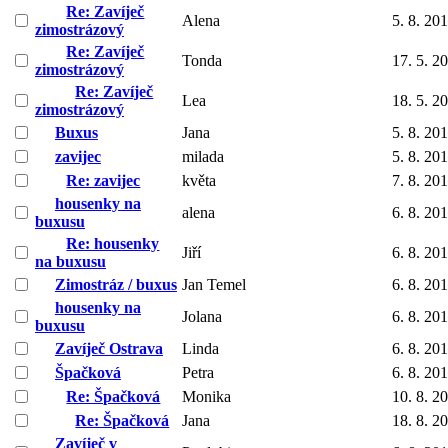
Re: Zavíječ
Alena
5. 8. 20
zimostrázový
Re: Zavíječ
Tonda
17. 5. 2
zimostrázový
Re: Zavíječ
Lea
18. 5. 2
zimostrázový
Buxus
Jana
5. 8. 20
zavijec
milada
5. 8. 20
Re: zavijec
květa
7. 8. 20
housenky na
alena
6. 8. 20
buxusu
Re: housenky
Jiří
6. 8. 20
na buxusu
Zimostráz / buxus
Jan Temel
6. 8. 20
housenky na
Jolana
6. 8. 20
buxusu
Zavíječ Ostrava
Linda
6. 8. 20
Špačková
Petra
6. 8. 20
Re: Špačková
Monika
10. 8. 2
Re: Špačková
Jana
18. 8. 2
Zavíječ v