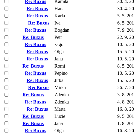
Re: Buxus
Kamila
30. 4. 2
Re: Buxus
Hana
30. 4. 2
Re: Buxus
Karla
5. 5. 20
Re: Buxus
Iva
6. 5. 20
Re: Buxus
Bogdan
7. 9. 20
Re: Buxus
Petr
22. 9. 2
Re: Buxus
zagor
10. 5. 2
Re: Buxus
Olga
15. 5. 2
Re: Buxus
Jana
19. 5. 2
Re: Buxus
Romi
8. 5. 20
Re: Buxus
Pepino
10. 5. 2
Re: Buxus
Jirka
15. 5. 2
Re: Buxus
Mirka
26. 7. 2
Re: Buxus
Zdenka
3. 8. 20
Re: Buxus
Zdenka
4. 8. 20
Re: Buxus
Marta
16. 8. 2
Re: Buxus
Lucie
9. 5. 20
Re: Buxus
Jana
1. 8. 20
Re: Buxus
Olga
16. 8. 2