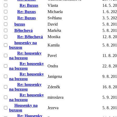
Re: Buxus
Vlasta
14. 5. 2
Re: Buxus
Michaela
1. 6. 20
Re: Buxus
Světlana
3. 5. 20
buxus
David
5. 8. 20
Bělochová
Markéta
5. 8. 20
Re: Bělochová
Monika
12. 8. 2
housenky na
Kamila
5. 8. 20
buxusu
Re: housenky
Pavel
11. 8. 2
na buxusu
Re: housenky
Ondra
22. 8. 2
na buxusu
Re: housenky
Janigena
9. 8. 20
na buxusu
Re: housenky
Zdeněk
16. 8. 2
na buxusu
Re: housenky
miroslava
5. 9. 20
na buxusu
Housenky na
Jezeva
5. 8. 20
buxusu
Re: Housenky