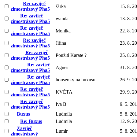
Re: zavíječ
šárka
15. 8. 2
zimostrázový Pha5
Re: zavíječ
wanda
13. 8. 2
zimostrázový Pha5
Re: zavíječ
Monika
22. 8. 2
zimostrázový Pha5
Re: zavíječ
Jiřina
23. 8. 2
zimostrázový Pha5
Re: zavíječ
Použití Karate ?
25. 8. 2
zimostrázový Pha5
Re: zavíječ
Agnes
31. 8. 2
zimostrázový Pha5
Re: zavíječ
housenky na buxusu
26. 9. 2
zimostrázový Pha5
Re: zavíječ
KVĚTA
29. 9. 2
zimostrázový Pha5
Re: zavíječ
Iva B.
9. 5. 20
zimostrázový Pha5
Buxus
Ludmila
5. 8. 20
Re: Buxus
Ludmila
12. 9. 2
Zavíječ
Lumír
5. 8. 20
zimostrázový