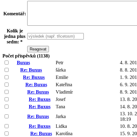
Komentář:
Kolik je
jedna plus
sedm: *
Počet příspěvků (1138)
Buxus
Petr
4. 8. 20
Re: Buxus
šárka
8. 8. 20
Re: Buxus
Emilie
1. 9. 20
Re: Buxus
Kateřina
6. 9. 20
Re: Buxus
Vladimír
8. 9. 20
Re: Buxus
Josef
13. 8. 2
Re: Buxus
Tana
14. 8. 2
13. 10. 
Re: Buxus
Jarka
18:19
Re: Buxus
Lidka
10. 8. 2
Re: Buxus
Karolína
15. 9. 2