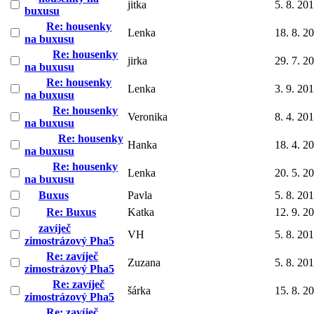
jitka
5. 8. 20
buxusu
Re: housenky
Lenka
18. 8. 2
na buxusu
Re: housenky
jirka
29. 7. 2
na buxusu
Re: housenky
Lenka
3. 9. 20
na buxusu
Re: housenky
Veronika
8. 4. 20
na buxusu
Re: housenky
Hanka
18. 4. 2
na buxusu
Re: housenky
Lenka
20. 5. 2
na buxusu
Buxus
Pavla
5. 8. 20
Re: Buxus
Katka
12. 9. 2
zavíječ
VH
5. 8. 20
zimostrázový Pha5
Re: zavíječ
Zuzana
5. 8. 20
zimostrázový Pha5
Re: zavíječ
šárka
15. 8. 2
zimostrázový Pha5
Re: zavíječ