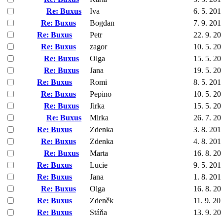
Re: Buxus
Iva
6. 5. 20
Re: Buxus
Bogdan
7. 9. 20
Re: Buxus
Petr
22. 9. 2
Re: Buxus
zagor
10. 5. 2
Re: Buxus
Olga
15. 5. 2
Re: Buxus
Jana
19. 5. 2
Re: Buxus
Romi
8. 5. 20
Re: Buxus
Pepino
10. 5. 2
Re: Buxus
Jirka
15. 5. 2
Re: Buxus
Mirka
26. 7. 2
Re: Buxus
Zdenka
3. 8. 20
Re: Buxus
Zdenka
4. 8. 20
Re: Buxus
Marta
16. 8. 2
Re: Buxus
Lucie
9. 5. 20
Re: Buxus
Jana
1. 8. 20
Re: Buxus
Olga
16. 8. 2
Re: Buxus
Zdeněk
11. 9. 2
Re: Buxus
Stáňa
13. 9. 2