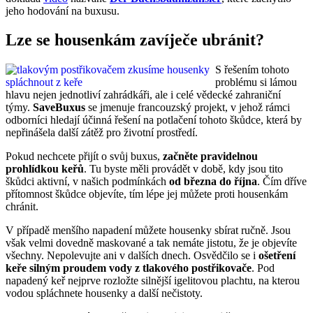
jeho hodování na buxusu.
Lze se housenkám zavíječe ubránit?
S řešením tohoto
problému si lámou
hlavu nejen jednotliví zahrádkáři, ale i celé vědecké zahraniční
týmy.
SaveBuxus
se jmenuje francouzský projekt, v jehož rámci
odborníci hledají účinná řešení na potlačení tohoto škůdce, která by
nepřinášela další zátěž pro životní prostředí.
Pokud nechcete přijít o svůj buxus,
začněte pravidelnou
prohlídkou keřů
. Tu byste měli provádět v době, kdy jsou tito
škůdci aktivní, v našich podmínkách
od března do října
. Čím dříve
přítomnost škůdce objevíte, tím lépe jej můžete proti housenkám
chránit.
V případě menšího napadení můžete housenky sbírat ručně. Jsou
však velmi dovedně maskované a tak nemáte jistotu, že je objevíte
všechny. Nepolevujte ani v dalších dnech. Osvědčilo se i
ošetření
keře silným proudem vody z tlakového postřikovače
. Pod
napadený keř nejprve rozložte silnější igelitovou plachtu, na kterou
vodou spláchnete housenky a další nečistoty.