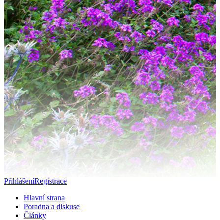
Přihlášení
Registrace
Hlavní strana
Poradna a diskuse
Články