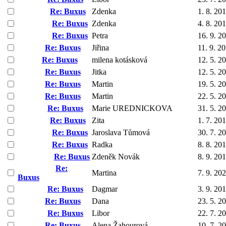
Re: Buxus
Zdenka
1. 8. 20
Re: Buxus
Zdenka
4. 8. 20
Re: Buxus
Petra
16. 9. 2
Re: Buxus
Jiřina
11. 9. 2
Re: Buxus
milena kotásková
12. 5. 2
Re: Buxus
Jitka
12. 5. 2
Re: Buxus
Martin
19. 5. 2
Re: Buxus
Martin
22. 5. 2
Re: Buxus
Marie UREDNICKOVA
31. 5. 2
Re: Buxus
Zita
1. 7. 20
Re: Buxus
Jaroslava Tůmová
30. 7. 2
Re: Buxus
Radka
8. 8. 20
Re: Buxus
Zdeněk Novák
8. 9. 20
Re:
Martina
7. 9. 20
Buxus
Re: Buxus
Dagmar
3. 9. 20
Re: Buxus
Dana
23. 5. 2
Re: Buxus
Libor
22. 7. 2
Re: Buxus
Alena Žahourová
10. 7. 2