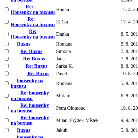
Re:
Hanka
15. 4. 2
Housenky na buxusu
Re:
Eliška
17. 4. 2
Housenky na buxusu
Re:
Danka
8. 5. 20
Housenky na buxusu
Buxus
Romana
5. 8. 20
Re: Buxus
Simona
7. 8. 20
Re: Buxus
Jana
7. 8. 20
Re: Buxus
Šárka K.
8. 8. 20
Re: Buxus
Pavel
10. 8. 2
housenky na
Romana
5. 8. 20
buxusu
Re: housenky
Miriam
6. 8. 20
na buxusu
Re: housenky
Petra Olomouc
19. 8. 2
na buxusu
Re: housenky
Milan, Frýdek-Místek
9. 9. 20
na buxusu
Buxus
Jakub
5. 8. 20
housenky na