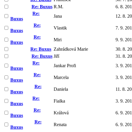
Re: Buxus
R.M.
6. 8. 20
Re:
Jana
12. 8. 2
Buxus
Re:
Vlastik
7. 9. 20
Buxus
Re:
Miri
9. 9. 20
Buxus
Re: Buxus
Zahrádková Marie
30. 8. 2
Re: Buxus
Jiří
31. 8. 2
Re:
Jankar Profi
3. 9. 20
Buxus
Re:
Marcela
3. 9. 20
Buxus
Re:
Daniela
11. 8. 2
Buxus
Re:
Fialka
3. 9. 20
Buxus
Re:
Králová
6. 9. 20
Buxus
Re:
Renata
6. 9. 20
Buxus