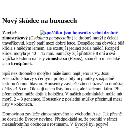
Nový škůdce na buxusech
Zavíječ
zimostrázový
(
Cydalima perspectalis
) je drobný motýl z čeledi
travaříkovití, který patří mezi dobré letce. Dospělec má obvykle bílá
křídla s hnědým lemem, ale existují i jedinci zcela hnědí. Rozpětí
křídel motýla je 40 – 45 mm. Samičky žijí přibližně 8 dní a svá
vajíčka kladnou na listy
zimostrázu
(
Buxus
), známého u nás také
jako
krušpánek
.
Spíš než drobného motýlka máte šanci najít jeho larvy. Jsou
zelenožluté barvy s černými pruhy a bílými puntíky s nápadně
lesklou černou hlavou. Housenky zavíječe zimostrázového dorůstají
délky až 5 cm. Okusují nejen listy buxusu, ale i zelenou kůru. Při
přemnožení může dojít k holožíru. V našich podmínkách může mít
motýl 2 – 3 generace. Housenky z poslední snůšky přezimují mezi
listy v kokonech.
Domovinou zavíječe zimostrázového je východní Asie. Jak přesně
se dostal do Evropy nevíme. Předpokládá se, že pronikl v rámci
mezinárodního obchodu s rostlinami. V Evropě byl poprvé