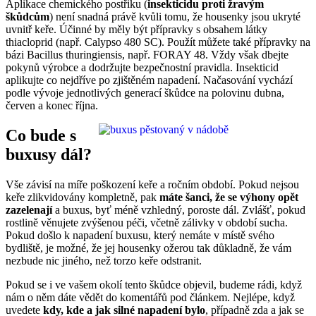
Aplikace chemického postřiku (
insekticidu proti žravým
škůdcům
) není snadná právě kvůli tomu, že housenky jsou ukryté
uvnitř keře. Účinné by měly být přípravky s obsahem látky
thiacloprid (např. Calypso 480 SC). Použít můžete také přípravky na
bázi Bacillus thuringiensis, např. FORAY 48. Vždy však dbejte
pokynů výrobce a dodržujte bezpečnostní pravidla. Insekticid
aplikujte co nejdříve po zjištěném napadení. Načasování vychází
podle vývoje jednotlivých generací škůdce na polovinu dubna,
červen a konec října.
Co bude s
buxusy dál?
Vše závisí na míře poškození keře a ročním období. Pokud nejsou
keře zlikvidovány kompletně, pak
máte šanci, že se výhony opět
zazelenají
a buxus, byť méně vzhledný, poroste dál. Zvlášť, pokud
rostlině věnujete zvýšenou péči, včetně zálivky v období sucha.
Pokud došlo k napadení buxusu, který nemáte v místě svého
bydliště, je možné, že jej housenky ožerou tak důkladně, že vám
nezbude nic jiného, než torzo keře odstranit.
Pokud se i ve vašem okolí tento škůdce objevil, budeme rádi, když
nám o něm dáte vědět do komentářů pod článkem. Nejlépe, když
uvedete
kdy, kde a jak silné napadení bylo
, případně zda a jak se