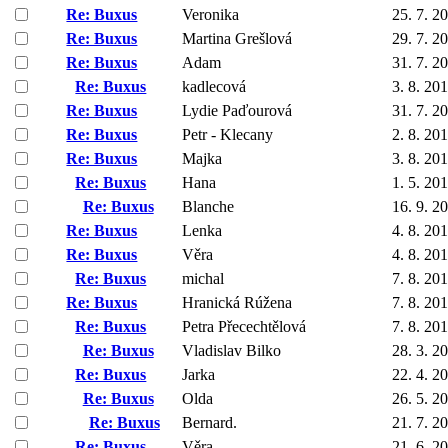
Re: Buxus
Veronika
25. 7. 2
Re: Buxus
Martina Grešlová
29. 7. 2
Re: Buxus
Adam
31. 7. 2
Re: Buxus
kadlecová
3. 8. 20
Re: Buxus
Lydie Paďourová
31. 7. 2
Re: Buxus
Petr - Klecany
2. 8. 20
Re: Buxus
Majka
3. 8. 20
Re: Buxus
Hana
1. 5. 20
Re: Buxus
Blanche
16. 9. 2
Re: Buxus
Lenka
4. 8. 20
Re: Buxus
Věra
4. 8. 20
Re: Buxus
michal
7. 8. 20
Re: Buxus
Hranická Rúžena
7. 8. 20
Re: Buxus
Petra Přecechtělová
7. 8. 20
Re: Buxus
Vladislav Bilko
28. 3. 2
Re: Buxus
Jarka
22. 4. 2
Re: Buxus
Olda
26. 5. 2
Re: Buxus
Bernard.
21. 7. 2
Re: Buxus
Věra
21. 6. 2