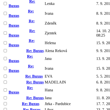
Re:
Lenka
7. 9. 20
Buxus
Re:
Ivana
8. 9. 20
Buxus
Re:
Zdeněk
8. 9. 20
Buxus
Re:
14. 10. 
Zjentek
Buxus
08:25
Re:
Helena
15. 9. 2
Buxus
Re: Buxus
Alena Reková
9. 9. 20
Re:
Jana
13. 9. 2
Buxus
Re:
Ivana
15. 9. 2
Buxus
Re: Buxus
EVA
5. 5. 20
Re: Buxus
MADELAIN
6. 8. 20
Re:
Hana
9. 8. 20
Buxus
Re: Buxus
Jana
11. 8. 2
Re: Buxus
Jirka - Pardubice
17. 7. 2
Re: Buxus
Libor
23. 7. 2