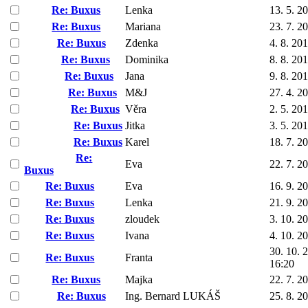
Re: Buxus
Lenka
13. 5. 2
Re: Buxus
Mariana
23. 7. 2
Re: Buxus
Zdenka
4. 8. 20
Re: Buxus
Dominika
8. 8. 20
Re: Buxus
Jana
9. 8. 20
Re: Buxus
M&J
27. 4. 2
Re: Buxus
Věra
2. 5. 20
Re: Buxus
Jitka
3. 5. 20
Re: Buxus
Karel
18. 7. 2
Re:
Eva
22. 7. 2
Buxus
Re: Buxus
Eva
16. 9. 2
Re: Buxus
Lenka
21. 9. 2
Re: Buxus
zloudek
3. 10. 2
Re: Buxus
Ivana
4. 10. 2
30. 10. 
Re: Buxus
Franta
16:20
Re: Buxus
Majka
22. 7. 2
Re: Buxus
Ing. Bernard LUKÁŠ
25. 8. 2