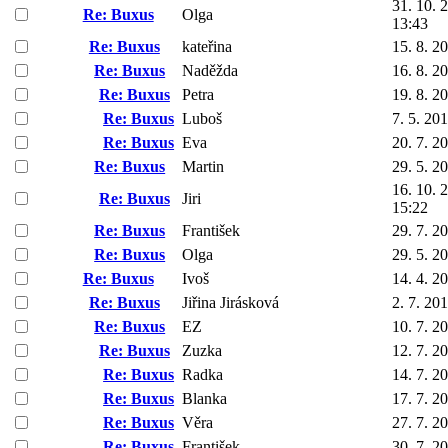
31. 10. 
Re: Buxus
Olga
13:43
Re: Buxus
kateřina
15. 8. 2
Re: Buxus
Naděžda
16. 8. 2
Re: Buxus
Petra
19. 8. 2
Re: Buxus
Luboš
7. 5. 20
Re: Buxus
Eva
20. 7. 2
Re: Buxus
Martin
29. 5. 2
16. 10. 
Re: Buxus
Jiri
15:22
Re: Buxus
František
29. 7. 2
Re: Buxus
Olga
29. 5. 2
Re: Buxus
Ivoš
14. 4. 2
Re: Buxus
Jiřina Jirásková
2. 7. 20
Re: Buxus
EZ
10. 7. 2
Re: Buxus
Zuzka
12. 7. 2
Re: Buxus
Radka
14. 7. 2
Re: Buxus
Blanka
17. 7. 2
Re: Buxus
Věra
27. 7. 2
Re: Buxus
František
30. 7. 2