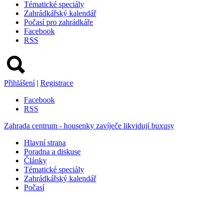
Tématické speciály
Zahrádkářský kalendář
Počasí pro zahrádkáře
Facebook
RSS
Přihlášení
|
Registrace
Facebook
RSS
Zahrada centrum - housenky zavíječe likvidují buxusy
Hlavní strana
Poradna a diskuse
Články
Tématické speciály
Zahrádkářský kalendář
Počasí