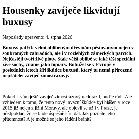
Housenky zavíječe likvidují
buxusy
Naposledy upraveno:
4. srpna 2026
Buxusy patří k velmi oblíbeným dřevinám pěstovaným nejen v
soukromých zahradách, ale i v rozlehlých zámeckých parcích.
Nejčastěji tvoří živé ploty. Stále větší oblibě se také těší speciální
živé sochy, známé jako topiary. Bohužel se v Evropě v
posledních letech šíři škůdce buxusů, který tu nemá přirozené
nepřátele: zavíječ zimostrázový.
Pokud k vám ještě zavíječ zimostrázový nedorazil, buďte rádi. Ale
vzhledem k tomu, že tento nový invazní škůdce byl hlášen v roce
2015 již nejen z jižní Moravy, ale objevil se už i v Praze, je
předpoklad, že se bude úspěšně šířit dál. Jak poznáte jeho
přítomnost? A je možné se jeho řádění bránit?