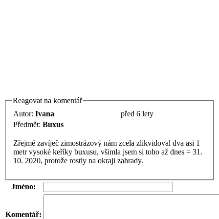
Reagovat na komentář
Autor:
Ivana
před 6 lety
Předmět:
Buxus
Zřejmě zavíječ zimostrázový nám zcela zlikvidoval dva asi 1
metr vysoké keříky buxusu, všimla jsem si toho až dnes = 31.
10. 2020, protože rostly na okraji zahrady.
Jméno:
Komentář: