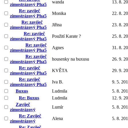
wanda
13. 8. 2
zimostrázový Pha5
Re: zavíječ
Monika
22. 8. 2
zimostrázový Pha5
Re: zavíječ
Jiřina
23. 8. 2
zimostrázový Pha5
Re: zavíječ
Použití Karate ?
25. 8. 2
zimostrázový Pha5
Re: zavíječ
Agnes
31. 8. 2
zimostrázový Pha5
Re: zavíječ
housenky na buxusu
26. 9. 2
zimostrázový Pha5
Re: zavíječ
KVĚTA
29. 9. 2
zimostrázový Pha5
Re: zavíječ
Iva B.
9. 5. 20
zimostrázový Pha5
Buxus
Ludmila
5. 8. 20
Re: Buxus
Ludmila
12. 9. 2
Zavíječ
Lumír
5. 8. 20
zimostrázový
Re: Zavíječ
Alena
5. 8. 20
zimostrázový
Re: Zavíječ