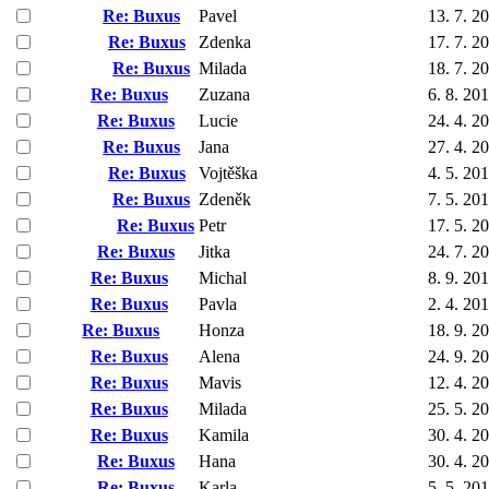
Re: Buxus
Pavel
13. 7. 2
Re: Buxus
Zdenka
17. 7. 2
Re: Buxus
Milada
18. 7. 2
Re: Buxus
Zuzana
6. 8. 20
Re: Buxus
Lucie
24. 4. 2
Re: Buxus
Jana
27. 4. 2
Re: Buxus
Vojtěška
4. 5. 20
Re: Buxus
Zdeněk
7. 5. 20
Re: Buxus
Petr
17. 5. 2
Re: Buxus
Jitka
24. 7. 2
Re: Buxus
Michal
8. 9. 20
Re: Buxus
Pavla
2. 4. 20
Re: Buxus
Honza
18. 9. 2
Re: Buxus
Alena
24. 9. 2
Re: Buxus
Mavis
12. 4. 2
Re: Buxus
Milada
25. 5. 2
Re: Buxus
Kamila
30. 4. 2
Re: Buxus
Hana
30. 4. 2
Re: Buxus
Karla
5. 5. 20