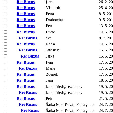
Re: Buxus
jarek
26. 2. 2
Re: Buxus
Vladimír
25. 4. 2
Re: Buxus
Petra
8. 5. 20
Re: Buxus
Drahomíra
9. 5. 20
Re: Buxus
Petr
13. 5. 2
Re: Buxus
Lucie
14. 5. 2
Re: Buxus
eva
8. 7. 20
Re: Buxus
Naďa
14. 5. 2
Re: Buxus
Jaroslav
15. 5. 2
Re: Buxus
Jarka
15. 5. 2
Re: Buxus
Ivan
17. 5. 2
Re: Buxus
Marie
17. 5. 2
Re: Buxus
Zdenek
17. 5. 2
Re: Buxus
Jana
18. 5. 2
Re: Buxus
katka.fried@seznam.cz
19. 5. 2
Re: Buxus
katka.fried@seznam.cz
19. 5. 2
Re: Buxus
Petr
21. 5. 2
Re: Buxus
Šárka Mokrišová - Fantaghiro
24. 7. 2
Re: Buxus
Šárka Mokrišová - Fantaghiro
24. 7. 2