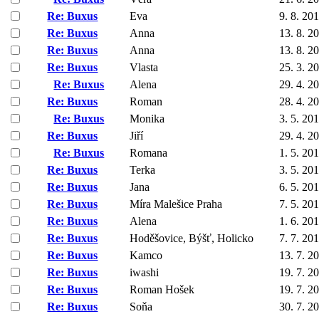
Re: Buxus
Eva
9. 8. 20
Re: Buxus
Anna
13. 8. 2
Re: Buxus
Anna
13. 8. 2
Re: Buxus
Vlasta
25. 3. 2
Re: Buxus
Alena
29. 4. 2
Re: Buxus
Roman
28. 4. 2
Re: Buxus
Monika
3. 5. 20
Re: Buxus
Jiří
29. 4. 2
Re: Buxus
Romana
1. 5. 20
Re: Buxus
Terka
3. 5. 20
Re: Buxus
Jana
6. 5. 20
Re: Buxus
Míra Malešice Praha
7. 5. 20
Re: Buxus
Alena
1. 6. 20
Re: Buxus
Hoděšovice, Býšť, Holicko
7. 7. 20
Re: Buxus
Kamco
13. 7. 2
Re: Buxus
iwashi
19. 7. 2
Re: Buxus
Roman Hošek
19. 7. 2
Re: Buxus
Soňa
30. 7. 2