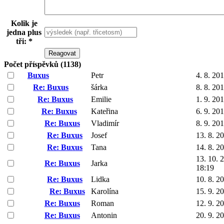
Kolik je
jedna plus
tři: *
Počet příspěvků (1138)
Buxus
Petr
4. 8. 20
Re: Buxus
šárka
8. 8. 20
Re: Buxus
Emilie
1. 9. 20
Re: Buxus
Kateřina
6. 9. 20
Re: Buxus
Vladimír
8. 9. 20
Re: Buxus
Josef
13. 8. 2
Re: Buxus
Tana
14. 8. 2
13. 10. 
Re: Buxus
Jarka
18:19
Re: Buxus
Lidka
10. 8. 2
Re: Buxus
Karolína
15. 9. 2
Re: Buxus
Roman
12. 9. 2
Re: Buxus
Antonin
20. 9. 2