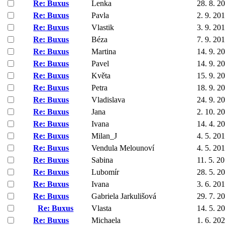
Re: Buxus
Lenka
28. 8. 2
Re: Buxus
Pavla
2. 9. 20
Re: Buxus
Vlastik
3. 9. 20
Re: Buxus
Béza
7. 9. 20
Re: Buxus
Martina
14. 9. 2
Re: Buxus
Pavel
14. 9. 2
Re: Buxus
Květa
15. 9. 2
Re: Buxus
Petra
18. 9. 2
Re: Buxus
Vladislava
24. 9. 2
Re: Buxus
Jana
2. 10. 2
Re: Buxus
Ivana
14. 4. 2
Re: Buxus
Milan_J
4. 5. 20
Re: Buxus
Vendula Melounoví
4. 5. 20
Re: Buxus
Sabina
11. 5. 2
Re: Buxus
Lubomír
28. 5. 2
Re: Buxus
Ivana
3. 6. 20
Re: Buxus
Gabriela Jarkulišová
29. 7. 2
Re: Buxus
Vlasta
14. 5. 2
Re: Buxus
Michaela
1. 6. 20