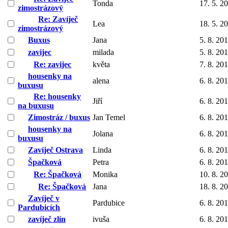
Tonda
17. 5. 2
zimostrázový
Re: Zavíječ
Lea
18. 5. 2
zimostrázový
Buxus
Jana
5. 8. 20
zavijec
milada
5. 8. 20
Re: zavijec
květa
7. 8. 20
housenky na
alena
6. 8. 20
buxusu
Re: housenky
Jiří
6. 8. 20
na buxusu
Zimostráz / buxus
Jan Temel
6. 8. 20
housenky na
Jolana
6. 8. 20
buxusu
Zavíječ Ostrava
Linda
6. 8. 20
Špačková
Petra
6. 8. 20
Re: Špačková
Monika
10. 8. 2
Re: Špačková
Jana
18. 8. 2
Zavíječ v
Pardubice
6. 8. 20
Pardubicích
zavíječ zlín
ivuša
6. 8. 20