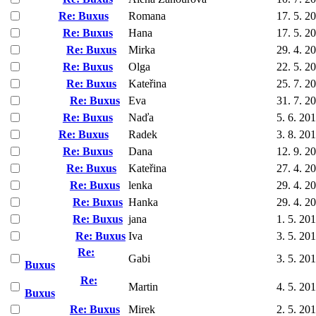
Re: Buxus
Romana
17. 5. 2
Re: Buxus
Hana
17. 5. 2
Re: Buxus
Mirka
29. 4. 2
Re: Buxus
Olga
22. 5. 2
Re: Buxus
Kateřina
25. 7. 2
Re: Buxus
Eva
31. 7. 2
Re: Buxus
Naďa
5. 6. 20
Re: Buxus
Radek
3. 8. 20
Re: Buxus
Dana
12. 9. 2
Re: Buxus
Kateřina
27. 4. 2
Re: Buxus
lenka
29. 4. 2
Re: Buxus
Hanka
29. 4. 2
Re: Buxus
jana
1. 5. 20
Re: Buxus
Iva
3. 5. 20
Re:
Gabi
3. 5. 20
Buxus
Re:
Martin
4. 5. 20
Buxus
Re: Buxus
Mirek
2. 5. 20