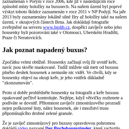
zaznamenán v Porýní v roce 2006, kde již v následujícím roce
způsobil místy holožíry na buxusech. Na našem území byl poprvé
výskyt tohoto škůdce zaznamenán v roce 2011 v NP Podyjí. Na jaře
2013 byly zaznamenány lokálně silné žíry až holožíry také na našem
území, v okrajových částech Brna. Jak dokládají fotografie
zveřejněné na serveru
www.biolib.cz
, dospělci zavíječe nebo jeho
housenky byli pozorováni také v Olomouci, Uherském Hradišti,
Praze či Neratovicích.
Jak poznat napadený buxus?
Zpočátku velmi obtížně. Housenky začínají svůj žír uvnitř keře,
navíc jsou skvěle maskované. Tudíž můžete stát metr od buxusu
plného desítek housenek a nemusíte nic vidět. Ve chvíli, kdy se
housenky objeví na okraji keře, je jeho vnitřek důkladně
"zkonzumován".
Proto si dobře prohlédněte housenky na fotografii a keře buxusu
opakovaně pečlivě kontrolujte. Nejlépe, když větvičky rozhrnete a
podíváte se dovnitř. Přítomnost zavíječe zimostrázového prozradí
nejen poškozené listy, nález housenek, ale i množství trusu
připomínajícího drobné zelené granule.
Že je zavíječ zimostrázový pro buxusy opravdovou pohromou
dokládá
video
nazvané
Der Buchsbaumzünsler
, které zachytilo