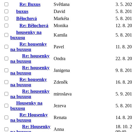
Re: Buxus
Světlana
3. 5. 20
buxus
David
5. 8. 20
Bělochová
Markéta
5. 8. 20
Re: Bělochová
Monika
12. 8. 2
housenky na
Kamila
5. 8. 20
buxusu
Re: housenky
Pavel
11. 8. 2
na buxusu
Re: housenky
Ondra
22. 8. 2
na buxusu
Re: housenky
Janigena
9. 8. 20
na buxusu
Re: housenky
Zdeněk
16. 8. 2
na buxusu
Re: housenky
miroslava
5. 9. 20
na buxusu
Housenky na
Jezeva
5. 8. 20
buxusu
Re: Housenky
Renata
14. 8. 2
na buxusu
Re: Housenky
18. 10. 
Anna
na buxusu
09:40