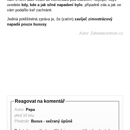
uvedete
kdy, kde a jak silné napadení bylo
, případně zda a jak se
vám podařilo keř zachránit.
Jediná potěšitelná zpráva je, že (zatím)
zavíječ zimostrázový
napadá pouze buxusy
.
Autor: Zahradacentrum.cz
Reagovat na komentář
Autor:
Pepa
před 10 lety
Předmět:
Buxus - sežraný úpůně