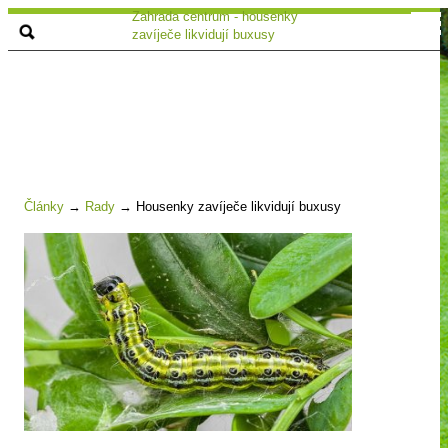
Zahrada centrum - housenky
zavíječe likvidují buxusy
Články
→
Rady
→
Housenky zavíječe likvidují buxusy