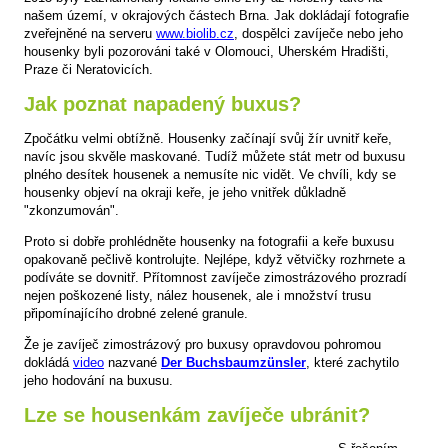
našem území, v okrajových částech Brna. Jak dokládají fotografie
zveřejněné na serveru
www.biolib.cz
, dospělci zavíječe nebo jeho
housenky byli pozorováni také v Olomouci, Uherském Hradišti,
Praze či Neratovicích.
Jak poznat napadený buxus?
Zpočátku velmi obtížně. Housenky začínají svůj žír uvnitř keře,
navíc jsou skvěle maskované. Tudíž můžete stát metr od buxusu
plného desítek housenek a nemusíte nic vidět. Ve chvíli, kdy se
housenky objeví na okraji keře, je jeho vnitřek důkladně
"zkonzumován".
Proto si dobře prohlédněte housenky na fotografii a keře buxusu
opakovaně pečlivě kontrolujte. Nejlépe, když větvičky rozhrnete a
podíváte se dovnitř. Přítomnost zavíječe zimostrázového prozradí
nejen poškozené listy, nález housenek, ale i množství trusu
připomínajícího drobné zelené granule.
Že je zavíječ zimostrázový pro buxusy opravdovou pohromou
dokládá
video
nazvané
Der Buchsbaumzünsler
, které zachytilo
jeho hodování na buxusu.
Lze se housenkám zavíječe ubránit?