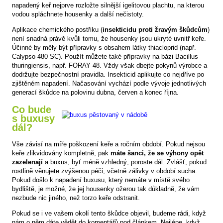
napadený keř nejprve rozložte silnější igelitovou plachtu, na kterou
vodou spláchnete housenky a další nečistoty.
Aplikace chemického postřiku (
insekticidu proti žravým škůdcům
)
není snadná právě kvůli tomu, že housenky jsou ukryté uvnitř keře.
Účinné by měly být přípravky s obsahem látky thiacloprid (např.
Calypso 480 SC). Použít můžete také přípravky na bázi Bacillus
thuringiensis, např. FORAY 48. Vždy však dbejte pokynů výrobce a
dodržujte bezpečnostní pravidla. Insekticid aplikujte co nejdříve po
zjištěném napadení. Načasování vychází podle vývoje jednotlivých
generací škůdce na polovinu dubna, červen a konec října.
Co bude
s buxusy
dál?
Vše závisí na míře poškození keře a ročním období. Pokud nejsou
keře zlikvidovány kompletně, pak
máte šanci, že se výhony opět
zazelenají
a buxus, byť méně vzhledný, poroste dál. Zvlášť, pokud
rostlině věnujete zvýšenou péči, včetně zálivky v období sucha.
Pokud došlo k napadení buxusu, který nemáte v místě svého
bydliště, je možné, že jej housenky ožerou tak důkladně, že vám
nezbude nic jiného, než torzo keře odstranit.
Pokud se i ve vašem okolí tento škůdce objevil, budeme rádi, když
nám o něm dáte vědět do komentářů pod článkem. Nejlépe, když