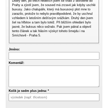
Dobrý den, po třech nedělích jsem se vrátil z dovolené do
Prahy a zjistil jsem, že soused má zrzavé jak kdyby uschlé
buxusy. Jako chalupáře, který má buxusový plot mne to
zarazilo, protože to nebylo pravděpodobné, že by uschnul
vzhledem k letošním dešťovým srážkám. Druhý den jsem
šel na hřbitov a tam bylo totéž. Při bližším ohledání bylo
jasné, že buksus něco sežralo. Pak jsem pátral a objevil
tento článek a tak hlásím výskyt tohoto šmejdu i na
Smíchově - Praha 5.
Jméno:
Komentář:
Kolik je sedm plus jedna: *