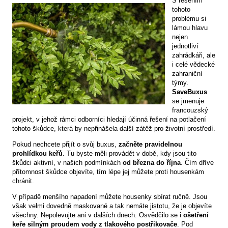
S řešením
tohoto
problému si
lámou hlavu
nejen
jednotliví
zahrádkáři, ale
i celé vědecké
zahraniční
týmy.
SaveBuxus
se jmenuje
francouzský
projekt, v jehož rámci odborníci hledají účinná řešení na potlačení
tohoto škůdce, která by nepřinášela další zátěž pro životní prostředí.
Pokud nechcete přijít o svůj buxus,
začněte pravidelnou
prohlídkou keřů
. Tu byste měli provádět v době, kdy jsou tito
škůdci aktivní, v našich podmínkách
od března do října
. Čím dříve
přítomnost škůdce objevíte, tím lépe jej můžete proti housenkám
chránit.
V případě menšího napadení můžete housenky sbírat ručně. Jsou
však velmi dovedně maskované a tak nemáte jistotu, že je objevíte
všechny. Nepolevujte ani v dalších dnech. Osvědčilo se i
ošetření
keře silným proudem vody z tlakového postřikovače
. Pod