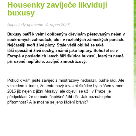
Housenky zavíječe likvidují
buxusy
Naposledy upraveno:
4. srpna 2026
Buxusy patří k velmi oblíbeným dřevinám pěstovaným nejen v
soukromých zahradách, ale i v rozlehlých zámeckých parcích.
Nejčastěji tvoří živé ploty. Stále větší oblibě se také
těší speciální živé sochy, známé jako topiary. Bohužel se v
Evropě v posledních letech šíři škůdce buxusů, který tu nemá
přirozené nepřátele: zavíječ zimostrázový.
Pokud k vám ještě zavíječ zimostrázový nedorazil, buďte rádi. Ale
vzhledem k tomu, že tento nový invazní škůdce byl hlášen v roce
2015 již nejen z jižní Moravy, ale objevil se už i v Praze, je
předpoklad, že se bude úspěšně šířit dál. Jak poznáte jeho
přítomnost? A je možné se jeho řádění bránit?