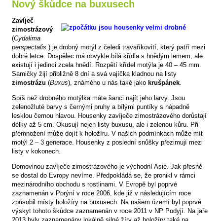
Nový škůdce na buxusech
Zavíječ
zimostrázový
(
Cydalima
perspectalis
) je drobný motýl z čeledi travaříkovití, který patří mezi
dobré letce. Dospělec má obvykle bílá křídla s hnědým lemem, ale
existují i jedinci zcela hnědí. Rozpětí křídel motýla je 40 – 45 mm.
Samičky žijí přibližně 8 dní a svá vajíčka kladnou na listy
zimostrázu
(
Buxus
), známého u nás také jako
krušpánek
.
Spíš než drobného motýlka máte šanci najít jeho larvy. Jsou
zelenožluté barvy s černými pruhy a bílými puntíky s nápadně
lesklou černou hlavou. Housenky zavíječe zimostrázového dorůstají
délky až 5 cm. Okusují nejen listy buxusu, ale i zelenou kůru. Při
přemnožení může dojít k holožíru. V našich podmínkách může mít
motýl 2 – 3 generace. Housenky z poslední snůšky přezimují mezi
listy v kokonech.
Domovinou zavíječe zimostrázového je východní Asie. Jak přesně
se dostal do Evropy nevíme. Předpokládá se, že pronikl v rámci
mezinárodního obchodu s rostlinami. V Evropě byl poprvé
zaznamenán v Porýní v roce 2006, kde již v následujícím roce
způsobil místy holožíry na buxusech. Na našem území byl poprvé
výskyt tohoto škůdce zaznamenán v roce 2011 v NP Podyjí. Na jaře
2013 byly zaznamenány lokálně silné žíry až holožíry také na