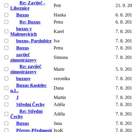
Re: Zavíječ -
Petr
21. 9. 2
Líbeznice
Buxus
Hanka
6. 8. 20
Re: Buxus
Petra
6. 8. 20
buxus v
Karel
7. 8. 20
Malenovicích
buxus- Pardubice
Iva
7. 8. 20
Buxus
Petra
7. 8. 20
zavíječ
Simona
7. 8. 20
zimostrázovy
Re: zavíječ
Marie
5. 9. 20
zimostrázovy
buxusy
veronika
7. 8. 20
Buxus Kostelec
Dana
7. 8. 20
n.L.
J
Martin
7. 8. 20
Střední Čechy
Adéla
7. 8. 20
Re: Střední
Adéla
7. 8. 20
Čechy
Buxus
Jana
7. 8. 20
Přerov-Předmostí
IvoK
7. 8. 20