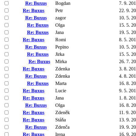
Re: Buxus
Bogdan
7. 9. 20
Re: Buxus
Petr
22. 9. 2
Re: Buxus
zagor
10. 5. 2
Re: Buxus
Olga
15. 5. 2
Re: Buxus
Jana
19. 5. 2
Re: Buxus
Romi
8. 5. 20
Re: Buxus
Pepino
10. 5. 2
Re: Buxus
Jirka
15. 5. 2
Re: Buxus
Mirka
26. 7. 2
Re: Buxus
Zdenka
3. 8. 20
Re: Buxus
Zdenka
4. 8. 20
Re: Buxus
Marta
16. 8. 2
Re: Buxus
Lucie
9. 5. 20
Re: Buxus
Jana
1. 8. 20
Re: Buxus
Olga
16. 8. 2
Re: Buxus
Zdeněk
11. 9. 2
Re: Buxus
Stáňa
13. 9. 2
Re: Buxus
Zdenča
19. 9. 2
Re: Buxus
Irena
16. 9. 2