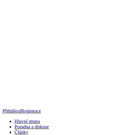
Přihlášení
Registrace
Hlavní strana
Poradna a diskuse
Články