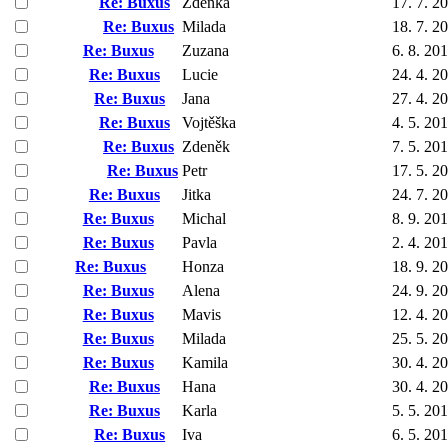
Re: Buxus
Zdenka
17. 7. 2
Re: Buxus
Milada
18. 7. 2
Re: Buxus
Zuzana
6. 8. 20
Re: Buxus
Lucie
24. 4. 2
Re: Buxus
Jana
27. 4. 2
Re: Buxus
Vojtěška
4. 5. 20
Re: Buxus
Zdeněk
7. 5. 20
Re: Buxus
Petr
17. 5. 2
Re: Buxus
Jitka
24. 7. 2
Re: Buxus
Michal
8. 9. 20
Re: Buxus
Pavla
2. 4. 20
Re: Buxus
Honza
18. 9. 2
Re: Buxus
Alena
24. 9. 2
Re: Buxus
Mavis
12. 4. 2
Re: Buxus
Milada
25. 5. 2
Re: Buxus
Kamila
30. 4. 2
Re: Buxus
Hana
30. 4. 2
Re: Buxus
Karla
5. 5. 20
Re: Buxus
Iva
6. 5. 20