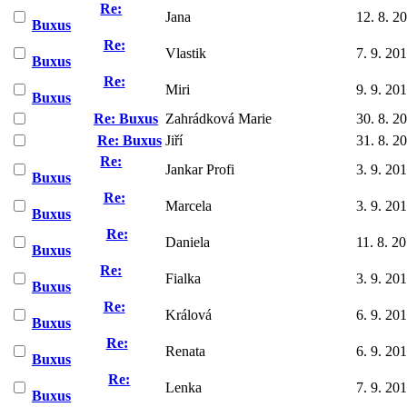
Re:
Jana
12. 8. 2
Buxus
Re:
Vlastik
7. 9. 20
Buxus
Re:
Miri
9. 9. 20
Buxus
Re: Buxus
Zahrádková Marie
30. 8. 2
Re: Buxus
Jiří
31. 8. 2
Re:
Jankar Profi
3. 9. 20
Buxus
Re:
Marcela
3. 9. 20
Buxus
Re:
Daniela
11. 8. 2
Buxus
Re:
Fialka
3. 9. 20
Buxus
Re:
Králová
6. 9. 20
Buxus
Re:
Renata
6. 9. 20
Buxus
Re:
Lenka
7. 9. 20
Buxus