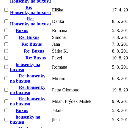
Housenky na buxusu
Re:
Eliška
17. 4. 2
Housenky na buxusu
Re:
Danka
8. 5. 20
Housenky na buxusu
Buxus
Romana
5. 8. 20
Re: Buxus
Simona
7. 8. 20
Re: Buxus
Jana
7. 8. 20
Re: Buxus
Šárka K.
8. 8. 20
Re: Buxus
Pavel
10. 8. 2
housenky na
Romana
5. 8. 20
buxusu
Re: housenky
Miriam
6. 8. 20
na buxusu
Re: housenky
Petra Olomouc
19. 8. 2
na buxusu
Re: housenky
Milan, Frýdek-Místek
9. 9. 20
na buxusu
Buxus
Jakub
5. 8. 20
housenky na
jitka
5. 8. 20
buxusu