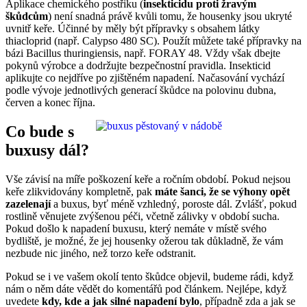
Aplikace chemického postřiku (
insekticidu proti žravým
škůdcům
) není snadná právě kvůli tomu, že housenky jsou ukryté
uvnitř keře. Účinné by měly být přípravky s obsahem látky
thiacloprid (např. Calypso 480 SC). Použít můžete také přípravky na
bázi Bacillus thuringiensis, např. FORAY 48. Vždy však dbejte
pokynů výrobce a dodržujte bezpečnostní pravidla. Insekticid
aplikujte co nejdříve po zjištěném napadení. Načasování vychází
podle vývoje jednotlivých generací škůdce na polovinu dubna,
červen a konec října.
Co bude s
buxusy dál?
Vše závisí na míře poškození keře a ročním období. Pokud nejsou
keře zlikvidovány kompletně, pak
máte šanci, že se výhony opět
zazelenají
a buxus, byť méně vzhledný, poroste dál. Zvlášť, pokud
rostlině věnujete zvýšenou péči, včetně zálivky v období sucha.
Pokud došlo k napadení buxusu, který nemáte v místě svého
bydliště, je možné, že jej housenky ožerou tak důkladně, že vám
nezbude nic jiného, než torzo keře odstranit.
Pokud se i ve vašem okolí tento škůdce objevil, budeme rádi, když
nám o něm dáte vědět do komentářů pod článkem. Nejlépe, když
uvedete
kdy, kde a jak silné napadení bylo
, případně zda a jak se