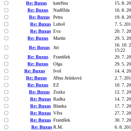
Re: Buxus
kateřina
15. 8. 2
Re: Buxus
Naděžda
16. 8. 2
Re: Buxus
Petra
19. 8. 2
Re: Buxus
Luboš
7. 5. 20
Re: Buxus
Eva
20. 7. 2
Re: Buxus
Martin
29. 5. 2
16. 10. 
Re: Buxus
Jiri
15:22
Re: Buxus
František
29. 7. 2
Re: Buxus
Olga
29. 5. 2
Re: Buxus
Ivoš
14. 4. 2
Re: Buxus
Jiřina Jirásková
2. 7. 20
Re: Buxus
EZ
10. 7. 2
Re: Buxus
Zuzka
12. 7. 2
Re: Buxus
Radka
14. 7. 2
Re: Buxus
Blanka
17. 7. 2
Re: Buxus
Věra
27. 7. 2
Re: Buxus
František
30. 7. 2
Re: Buxus
R.M.
6. 8. 20