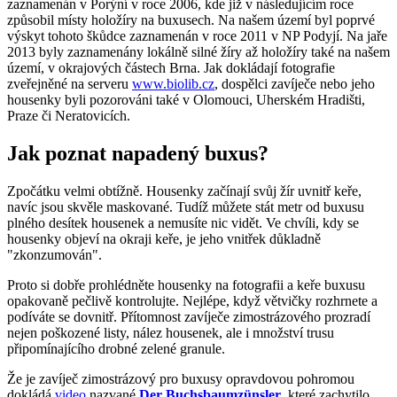
zaznamenán v Porýní v roce 2006, kde již v následujícím roce
způsobil místy holožíry na buxusech. Na našem území byl poprvé
výskyt tohoto škůdce zaznamenán v roce 2011 v NP Podyjí. Na jaře
2013 byly zaznamenány lokálně silné žíry až holožíry také na našem
území, v okrajových částech Brna. Jak dokládají fotografie
zveřejněné na serveru
www.biolib.cz
, dospělci zavíječe nebo jeho
housenky byli pozorováni také v Olomouci, Uherském Hradišti,
Praze či Neratovicích.
Jak poznat napadený buxus?
Zpočátku velmi obtížně. Housenky začínají svůj žír uvnitř keře,
navíc jsou skvěle maskované. Tudíž můžete stát metr od buxusu
plného desítek housenek a nemusíte nic vidět. Ve chvíli, kdy se
housenky objeví na okraji keře, je jeho vnitřek důkladně
"zkonzumován".
Proto si dobře prohlédněte housenky na fotografii a keře buxusu
opakovaně pečlivě kontrolujte. Nejlépe, když větvičky rozhrnete a
podíváte se dovnitř. Přítomnost zavíječe zimostrázového prozradí
nejen poškozené listy, nález housenek, ale i množství trusu
připomínajícího drobné zelené granule.
Že je zavíječ zimostrázový pro buxusy opravdovou pohromou
dokládá
video
nazvané
Der Buchsbaumzünsler
, které zachytilo