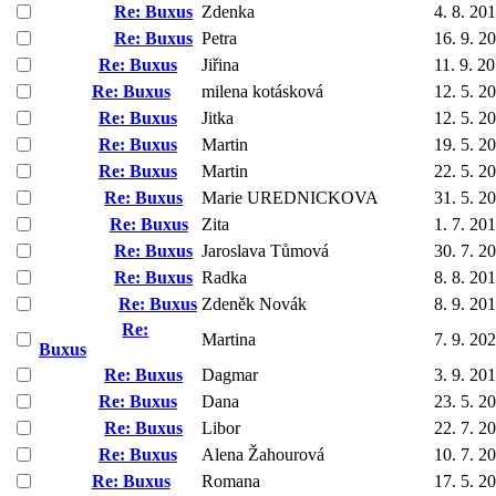
Re: Buxus
Zdenka
4. 8. 20
Re: Buxus
Petra
16. 9. 2
Re: Buxus
Jiřina
11. 9. 2
Re: Buxus
milena kotásková
12. 5. 2
Re: Buxus
Jitka
12. 5. 2
Re: Buxus
Martin
19. 5. 2
Re: Buxus
Martin
22. 5. 2
Re: Buxus
Marie UREDNICKOVA
31. 5. 2
Re: Buxus
Zita
1. 7. 20
Re: Buxus
Jaroslava Tůmová
30. 7. 2
Re: Buxus
Radka
8. 8. 20
Re: Buxus
Zdeněk Novák
8. 9. 20
Re:
Martina
7. 9. 20
Buxus
Re: Buxus
Dagmar
3. 9. 20
Re: Buxus
Dana
23. 5. 2
Re: Buxus
Libor
22. 7. 2
Re: Buxus
Alena Žahourová
10. 7. 2
Re: Buxus
Romana
17. 5. 2