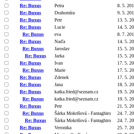
Re: Buxus
Petra
8. 5. 20
Re: Buxus
Drahomíra
9. 5. 20
Re: Buxus
Petr
13. 5. 2
Re: Buxus
Lucie
14. 5. 2
Re: Buxus
eva
8. 7. 20
Re: Buxus
Naďa
14. 5. 2
Re: Buxus
Jaroslav
15. 5. 2
Re: Buxus
Jarka
15. 5. 2
Re: Buxus
Ivan
17. 5. 2
Re: Buxus
Marie
17. 5. 2
Re: Buxus
Zdenek
17. 5. 2
Re: Buxus
Jana
18. 5. 2
Re: Buxus
katka.fried@seznam.cz
19. 5. 2
Re: Buxus
katka.fried@seznam.cz
19. 5. 2
Re: Buxus
Petr
21. 5. 2
Re: Buxus
Šárka Mokrišová - Fantaghiro
24. 7. 2
Re: Buxus
Šárka Mokrišová - Fantaghiro
24. 7. 2
Re: Buxus
Veronika
25. 7. 2