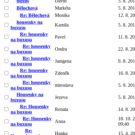
buxus
David
5. 8. 20
Bělochová
Markéta
5. 8. 20
Re: Bělochová
Monika
12. 8. 2
housenky na
Kamila
5. 8. 20
buxusu
Re: housenky
Pavel
11. 8. 2
na buxusu
Re: housenky
Ondra
22. 8. 2
na buxusu
Re: housenky
Janigena
9. 8. 20
na buxusu
Re: housenky
Zdeněk
16. 8. 2
na buxusu
Re: housenky
miroslava
5. 9. 20
na buxusu
Housenky na
Jezeva
5. 8. 20
buxusu
Re: Housenky
Renata
14. 8. 2
na buxusu
Re: Housenky
18. 10. 
Anna
na buxusu
09:40
Re:
Hanka
15. 4. 2