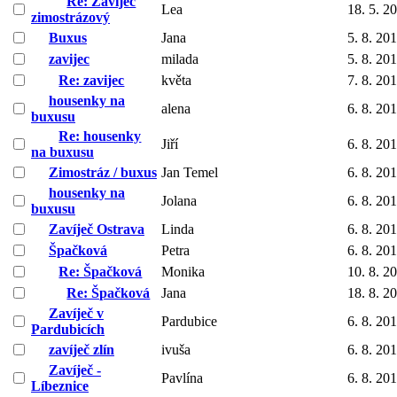
Re: Zavíječ
Lea
18. 5. 2
zimostrázový
Buxus
Jana
5. 8. 20
zavijec
milada
5. 8. 20
Re: zavijec
květa
7. 8. 20
housenky na
alena
6. 8. 20
buxusu
Re: housenky
Jiří
6. 8. 20
na buxusu
Zimostráz / buxus
Jan Temel
6. 8. 20
housenky na
Jolana
6. 8. 20
buxusu
Zavíječ Ostrava
Linda
6. 8. 20
Špačková
Petra
6. 8. 20
Re: Špačková
Monika
10. 8. 2
Re: Špačková
Jana
18. 8. 2
Zavíječ v
Pardubice
6. 8. 20
Pardubicích
zavíječ zlín
ivuša
6. 8. 20
Zavíječ -
Pavlína
6. 8. 20
Líbeznice