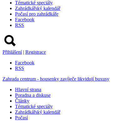
Tématické speciály
Zahrádkářský kalendář
Počasí pro zahrádkáře
Facebook
RSS
Přihlášení
|
Registrace
Facebook
RSS
Zahrada centrum - housenky zavíječe likvidují buxusy
Hlavní strana
Poradna a diskuse
Články
Tématické speciály
Zahrádkářský kalendář
Počasí