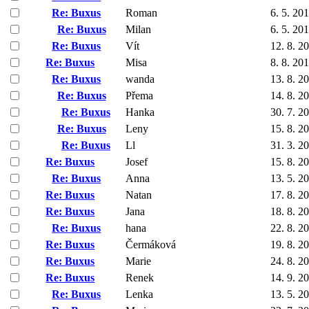
Re: Buxus
Roman
6. 5. 20
Re: Buxus
Milan
6. 5. 20
Re: Buxus
Vít
12. 8. 2
Re: Buxus
Misa
8. 8. 20
Re: Buxus
wanda
13. 8. 2
Re: Buxus
Přema
14. 8. 2
Re: Buxus
Hanka
30. 7. 2
Re: Buxus
Leny
15. 8. 2
Re: Buxus
Ll
31. 3. 2
Re: Buxus
Josef
15. 8. 2
Re: Buxus
Anna
13. 5. 2
Re: Buxus
Natan
17. 8. 2
Re: Buxus
Jana
18. 8. 2
Re: Buxus
hana
22. 8. 2
Re: Buxus
Čermáková
19. 8. 2
Re: Buxus
Marie
24. 8. 2
Re: Buxus
Renek
14. 9. 2
Re: Buxus
Lenka
13. 5. 2