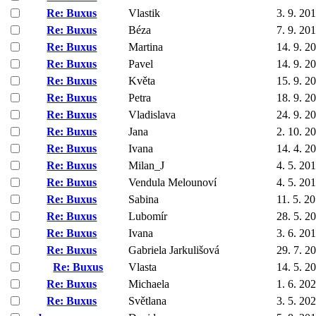
Re: Buxus
Vlastik
3. 9. 20
Re: Buxus
Béza
7. 9. 20
Re: Buxus
Martina
14. 9. 2
Re: Buxus
Pavel
14. 9. 2
Re: Buxus
Květa
15. 9. 2
Re: Buxus
Petra
18. 9. 2
Re: Buxus
Vladislava
24. 9. 2
Re: Buxus
Jana
2. 10. 2
Re: Buxus
Ivana
14. 4. 2
Re: Buxus
Milan_J
4. 5. 20
Re: Buxus
Vendula Melounoví
4. 5. 20
Re: Buxus
Sabina
11. 5. 2
Re: Buxus
Lubomír
28. 5. 2
Re: Buxus
Ivana
3. 6. 20
Re: Buxus
Gabriela Jarkulišová
29. 7. 2
Re: Buxus
Vlasta
14. 5. 2
Re: Buxus
Michaela
1. 6. 20
Re: Buxus
Světlana
3. 5. 20