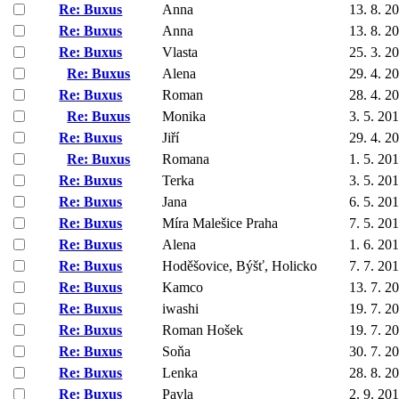
Re: Buxus
Anna
13. 8. 2
Re: Buxus
Anna
13. 8. 2
Re: Buxus
Vlasta
25. 3. 2
Re: Buxus
Alena
29. 4. 2
Re: Buxus
Roman
28. 4. 2
Re: Buxus
Monika
3. 5. 20
Re: Buxus
Jiří
29. 4. 2
Re: Buxus
Romana
1. 5. 20
Re: Buxus
Terka
3. 5. 20
Re: Buxus
Jana
6. 5. 20
Re: Buxus
Míra Malešice Praha
7. 5. 20
Re: Buxus
Alena
1. 6. 20
Re: Buxus
Hoděšovice, Býšť, Holicko
7. 7. 20
Re: Buxus
Kamco
13. 7. 2
Re: Buxus
iwashi
19. 7. 2
Re: Buxus
Roman Hošek
19. 7. 2
Re: Buxus
Soňa
30. 7. 2
Re: Buxus
Lenka
28. 8. 2
Re: Buxus
Pavla
2. 9. 20