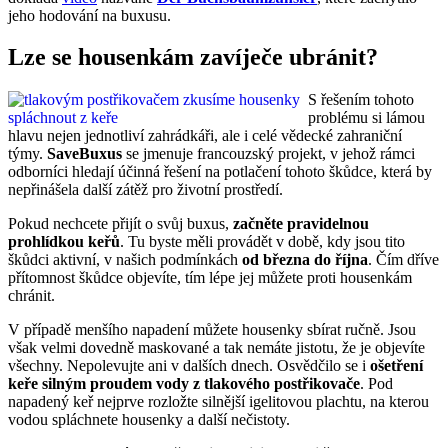
jeho hodování na buxusu.
Lze se housenkám zavíječe ubránit?
S řešením tohoto
problému si lámou
hlavu nejen jednotliví zahrádkáři, ale i celé vědecké zahraniční
týmy.
SaveBuxus
se jmenuje francouzský projekt, v jehož rámci
odborníci hledají účinná řešení na potlačení tohoto škůdce, která by
nepřinášela další zátěž pro životní prostředí.
Pokud nechcete přijít o svůj buxus,
začněte pravidelnou
prohlídkou keřů
. Tu byste měli provádět v době, kdy jsou tito
škůdci aktivní, v našich podmínkách
od března do října
. Čím dříve
přítomnost škůdce objevíte, tím lépe jej můžete proti housenkám
chránit.
V případě menšího napadení můžete housenky sbírat ručně. Jsou
však velmi dovedně maskované a tak nemáte jistotu, že je objevíte
všechny. Nepolevujte ani v dalších dnech. Osvědčilo se i
ošetření
keře silným proudem vody z tlakového postřikovače
. Pod
napadený keř nejprve rozložte silnější igelitovou plachtu, na kterou
vodou spláchnete housenky a další nečistoty.