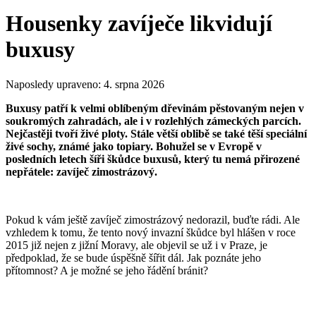
Housenky zavíječe likvidují
buxusy
Naposledy upraveno:
4. srpna 2026
Buxusy patří k velmi oblíbeným dřevinám pěstovaným nejen v
soukromých zahradách, ale i v rozlehlých zámeckých parcích.
Nejčastěji tvoří živé ploty. Stále větší oblibě se také těší speciální
živé sochy, známé jako topiary. Bohužel se v Evropě v
posledních letech šíři škůdce buxusů, který tu nemá přirozené
nepřátele: zavíječ zimostrázový.
Pokud k vám ještě zavíječ zimostrázový nedorazil, buďte rádi. Ale
vzhledem k tomu, že tento nový invazní škůdce byl hlášen v roce
2015 již nejen z jižní Moravy, ale objevil se už i v Praze, je
předpoklad, že se bude úspěšně šířit dál. Jak poznáte jeho
přítomnost? A je možné se jeho řádění bránit?