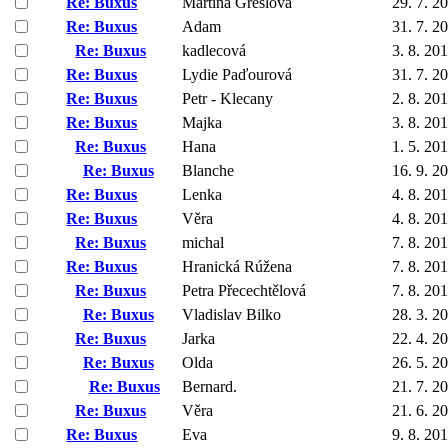
Re: Buxus
Martina Grešlová
29. 7. 2
Re: Buxus
Adam
31. 7. 2
Re: Buxus
kadlecová
3. 8. 20
Re: Buxus
Lydie Paďourová
31. 7. 2
Re: Buxus
Petr - Klecany
2. 8. 20
Re: Buxus
Majka
3. 8. 20
Re: Buxus
Hana
1. 5. 20
Re: Buxus
Blanche
16. 9. 2
Re: Buxus
Lenka
4. 8. 20
Re: Buxus
Věra
4. 8. 20
Re: Buxus
michal
7. 8. 20
Re: Buxus
Hranická Rúžena
7. 8. 20
Re: Buxus
Petra Přecechtělová
7. 8. 20
Re: Buxus
Vladislav Bilko
28. 3. 2
Re: Buxus
Jarka
22. 4. 2
Re: Buxus
Olda
26. 5. 2
Re: Buxus
Bernard.
21. 7. 2
Re: Buxus
Věra
21. 6. 2
Re: Buxus
Eva
9. 8. 20