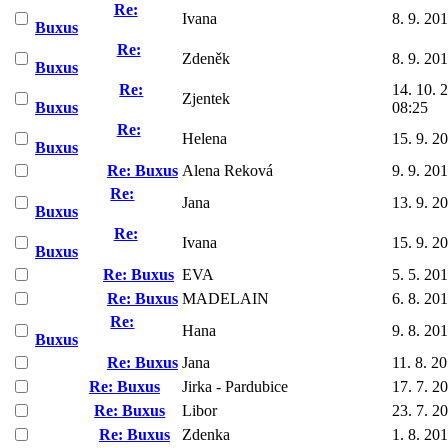
Re:
Ivana
8. 9. 20
Buxus
Re:
Zdeněk
8. 9. 20
Buxus
Re:
14. 10. 
Zjentek
Buxus
08:25
Re:
Helena
15. 9. 2
Buxus
Re: Buxus
Alena Reková
9. 9. 20
Re:
Jana
13. 9. 2
Buxus
Re:
Ivana
15. 9. 2
Buxus
Re: Buxus
EVA
5. 5. 20
Re: Buxus
MADELAIN
6. 8. 20
Re:
Hana
9. 8. 20
Buxus
Re: Buxus
Jana
11. 8. 2
Re: Buxus
Jirka - Pardubice
17. 7. 2
Re: Buxus
Libor
23. 7. 2
Re: Buxus
Zdenka
1. 8. 20