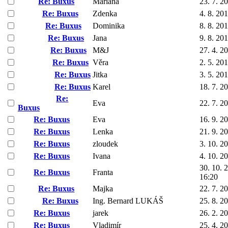
Re: Buxus
Mariana
23. 7. 2
Re: Buxus
Zdenka
4. 8. 20
Re: Buxus
Dominika
8. 8. 20
Re: Buxus
Jana
9. 8. 20
Re: Buxus
M&J
27. 4. 2
Re: Buxus
Věra
2. 5. 20
Re: Buxus
Jitka
3. 5. 20
Re: Buxus
Karel
18. 7. 2
Re:
Eva
22. 7. 2
Buxus
Re: Buxus
Eva
16. 9. 2
Re: Buxus
Lenka
21. 9. 2
Re: Buxus
zloudek
3. 10. 2
Re: Buxus
Ivana
4. 10. 2
30. 10. 
Re: Buxus
Franta
16:20
Re: Buxus
Majka
22. 7. 2
Re: Buxus
Ing. Bernard LUKÁŠ
25. 8. 2
Re: Buxus
jarek
26. 2. 2
Re: Buxus
Vladimír
25. 4. 2