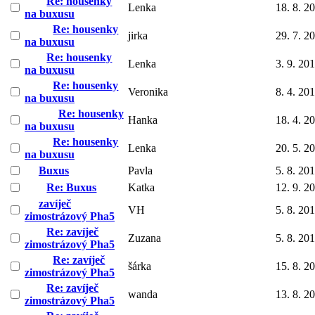
Re: housenky
Lenka
18. 8. 2
na buxusu
Re: housenky
jirka
29. 7. 2
na buxusu
Re: housenky
Lenka
3. 9. 20
na buxusu
Re: housenky
Veronika
8. 4. 20
na buxusu
Re: housenky
Hanka
18. 4. 2
na buxusu
Re: housenky
Lenka
20. 5. 2
na buxusu
Buxus
Pavla
5. 8. 20
Re: Buxus
Katka
12. 9. 2
zavíječ
VH
5. 8. 20
zimostrázový Pha5
Re: zavíječ
Zuzana
5. 8. 20
zimostrázový Pha5
Re: zavíječ
šárka
15. 8. 2
zimostrázový Pha5
Re: zavíječ
wanda
13. 8. 2
zimostrázový Pha5