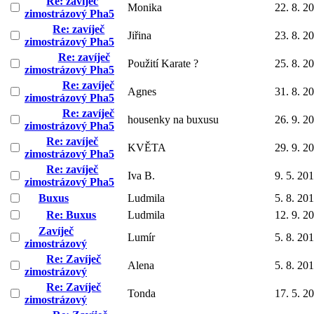
Re: zavíječ
Monika
22. 8. 2
zimostrázový Pha5
Re: zavíječ
Jiřina
23. 8. 2
zimostrázový Pha5
Re: zavíječ
Použití Karate ?
25. 8. 2
zimostrázový Pha5
Re: zavíječ
Agnes
31. 8. 2
zimostrázový Pha5
Re: zavíječ
housenky na buxusu
26. 9. 2
zimostrázový Pha5
Re: zavíječ
KVĚTA
29. 9. 2
zimostrázový Pha5
Re: zavíječ
Iva B.
9. 5. 20
zimostrázový Pha5
Buxus
Ludmila
5. 8. 20
Re: Buxus
Ludmila
12. 9. 2
Zavíječ
Lumír
5. 8. 20
zimostrázový
Re: Zavíječ
Alena
5. 8. 20
zimostrázový
Re: Zavíječ
Tonda
17. 5. 2
zimostrázový