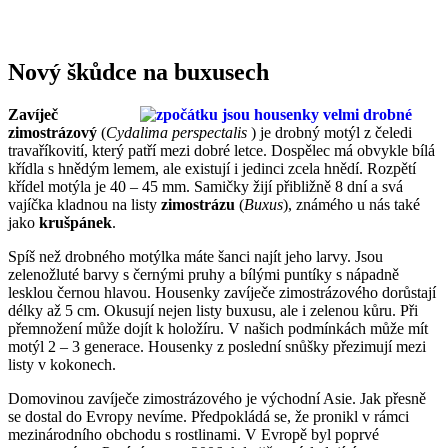
Nový škůdce na buxusech
Zavíječ
zimostrázový
(
Cydalima perspectalis
) je drobný motýl z čeledi
travaříkovití, který patří mezi dobré letce. Dospělec má obvykle bílá
křídla s hnědým lemem, ale existují i jedinci zcela hnědí. Rozpětí
křídel motýla je 40 – 45 mm. Samičky žijí přibližně 8 dní a svá
vajíčka kladnou na listy
zimostrázu
(
Buxus
), známého u nás také
jako
krušpánek
.
Spíš než drobného motýlka máte šanci najít jeho larvy. Jsou
zelenožluté barvy s černými pruhy a bílými puntíky s nápadně
lesklou černou hlavou. Housenky zavíječe zimostrázového dorůstají
délky až 5 cm. Okusují nejen listy buxusu, ale i zelenou kůru. Při
přemnožení může dojít k holožíru. V našich podmínkách může mít
motýl 2 – 3 generace. Housenky z poslední snůšky přezimují mezi
listy v kokonech.
Domovinou zavíječe zimostrázového je východní Asie. Jak přesně
se dostal do Evropy nevíme. Předpokládá se, že pronikl v rámci
mezinárodního obchodu s rostlinami. V Evropě byl poprvé