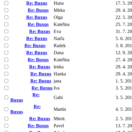
Re: Buxus
Hana
17. 5. 2
Re: Buxus
Mirka
29. 4. 2
Re: Buxus
Olga
22. 5. 2
Re: Buxus
Kateřina
25. 7. 2
Re: Buxus
Eva
31. 7. 2
Re: Buxus
Naďa
5. 6. 20
Re: Buxus
Radek
3. 8. 20
Re: Buxus
Dana
12. 9. 2
Re: Buxus
Kateřina
27. 4. 2
Re: Buxus
lenka
29. 4. 2
Re: Buxus
Hanka
29. 4. 2
Re: Buxus
jana
1. 5. 20
Re: Buxus
Iva
3. 5. 20
Re:
Gabi
3. 5. 20
Buxus
Re:
Martin
4. 5. 20
Buxus
Re: Buxus
Mirek
2. 5. 20
Re: Buxus
Pavel
13. 7. 2