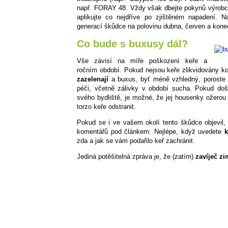
např. FORAY 48. Vždy však dbejte pokynů výrobce 
aplikujte co nejdříve po zjištěném napadení. N
generací škůdce na polovinu dubna, červen a konec
Co bude s buxusy dál?
Vše závisí na míře poškození keře a
ročním období. Pokud nejsou keře zlikvidovány k
zazelenají
a buxus, byť méně vzhledný, poroste d
péči, včetně zálivky v období sucha. Pokud do
svého bydliště, je možné, že jej housenky ožerou
torzo keře odstranit.
Pokud se i ve vašem okolí tento škůdce objevil
komentářů pod článkem. Nejlépe, když uvedete
k
zda a jak se vám podařilo keř zachránit.
Jediná potěšitelná zpráva je, že (zatím)
zavíječ z