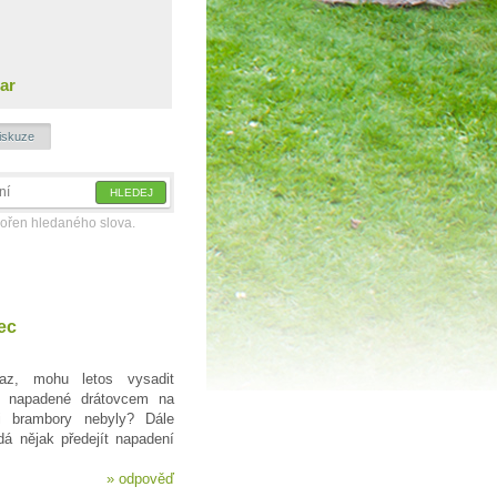
ar
iskuze
kořen hledaného slova.
ec
z, mohu letos vysadit
ě napadené drátovcem na
i brambory nebyly? Dále
á nějak předejít napadení
»
odpověď