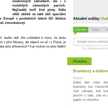
soukromých zahradách, ale i v
rozlehlých zámeckých parcích.
Nejčastěji tvoří živé ploty. Stále
větší oblibě se také těší speciální
Aktuální srážky:
Rad
v Evropě v posledních letech šíři škůdce
ječ zimostrázový.
Celý web
Články
D
l, buďte rádi. Ale vzhledem k tomu, že tento
 z jižní Moravy, ale objevil se už i v Praze, je
áte jeho přítomnost? A je možné se jeho řádění
Tip: Zadejte pouze 
Poradna
Brambory a drátov
Otázka:
Dobrý den, mám dota
brambory loni částečn
část zahrady, kde lon
prosím o radu, zda se d
paprik ve skleníku…