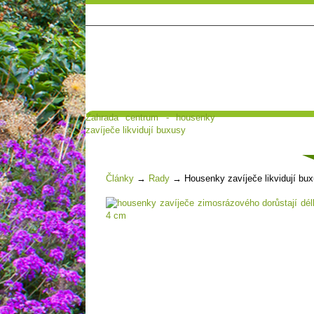
Zahrada centrum - housenky
Hlavní strana
Poradna a diskuse
zavíječe likvidují buxusy
Čl
Články
→
Rady
→
Housenky zavíječe likvidují bu