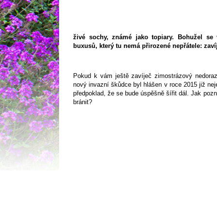
živé sochy, známé jako topiary. Bohužel se 
buxusů, který tu nemá přirozené nepřátele: zaví
Pokud k vám ještě zavíječ zimostrázový nedorazi
nový invazní škůdce byl hlášen v roce 2015 již nejen
předpoklad, že se bude úspěšně šířit dál. Jak pozn
bránit?