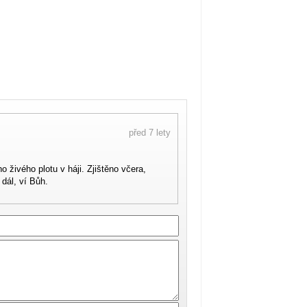
před 7 lety
 živého plotu v háji. Zjištěno včera,
dál, ví Bůh.