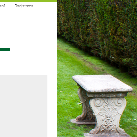
ení
|
Registrace
sí