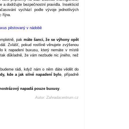
a dodržujte bezpečnostní pravidla. Insekticid
ačasování vychází podle vývoje jednotlivých
 října.
ompletně, pak
máte šanci, že se výhony opět
ál. Zvlášť, pokud rostlině věnujete zvýšenou
šlo k napadení buxusu, který nemáte v místě
 tak důkladně, že vám nezbude nic jiného, než
, budeme rádi, když nám o něm dáte vědět do
dy, kde a jak silné napadení bylo
, případně
imostrázový napadá pouze buxusy
.
Autor: Zahradacentrum.cz