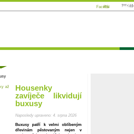
Přihláš
Facebook
RSS
Tématické speciály
Zahrádkářský kalendář
Poča
ánky
xusy
Housenky
zavíječe likvidují
buxusy
Naposledy upraveno:
4. srpna 2026
Buxusy patří k velmi oblíbeným
dřevinám pěstovaným nejen v