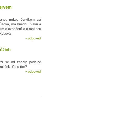
ervem
anou mrkev červíkem asi
růžová, má hnědou hlavu a
sím o označení a o možnou
 Rybová
»
odpověď
růžích
ůží se mi začaly podélně
ruliček. Co s tím?
»
odpověď