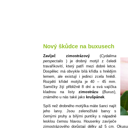
Nový škůdce na buxusech
Zavíječ zimostrázový
(
Cydalima
perspectalis
) je drobný motýl z čeledi
travaříkovití, který patří mezi dobré letce.
Dospělec má obvykle bílá křídla s hnědým
lemem, ale existují i jedinci zcela hnědí.
Rozpětí křídel motýla je 40 – 45 mm.
Samičky žijí přibližně 8 dní a svá vajíčka
kladnou na listy
zimostrázu
(
Buxus
),
známého u nás také jako
krušpánek
.
Spíš než drobného motýlka máte šanci najít
jeho larvy. Jsou zelenožluté barvy s
černými pruhy a bílými puntíky s nápadně
lesklou černou hlavou. Housenky zavíječe
zimostrázového dorůstají délky až 5 cm. Okusují