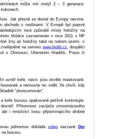
podmínkách může mít motýl 2 – 3 generace.
v kokonech.
Asie. Jak přesně se dostal do Evropy nevíme.
ho obchodu s rostlinami. V Evropě byl poprvé
sledujícím roce způsobil místy holožíry na
tohoto škůdce zaznamenán v roce 2011 v NP
ilné žíry až holožíry také na našem území, v
e zveřejněné na serveru
www.biolib.cz
, dospělci
aké v Olomouci, Uherském Hradišti, Praze či
žír uvnitř keře, navíc jsou skvěle maskované.
housenek a nemusíte nic vidět. Ve chvíli, kdy
 důkladně "zkonzumován".
i a keře buxusu opakovaně pečlivě kontrolujte.
 dovnitř. Přítomnost zavíječe zimostrázového
 ale i množství trusu připomínajícího drobné
vdovou pohromou dokládá
video
nazvané
Der
í na buxusu.