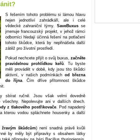
ánit?
S řešením tohoto problému si lámou hlavu
nejen jednotliví zahrádkáři, ale i celé
vědecké zahraniční týmy.
SaveBuxus
se
jmenuje francouzský projekt, v jehož rámci
odborníci hledají účinná řešení na potlačení
tohoto škůdce, která by nepřinášela další
zátěž pro životní prostředí.
Pokud nechcete přijít o svůj buxus,
začněte
pravidelnou prohlídkou keřů
. Tu byste
měli provádět v době, kdy jsou tito škůdci
aktivní, v našich podmínkách
od března
do října
. Čím dříve přítomnost škůdce
it.
y sbírat ručně. Jsou však velmi dovedně
e všechny. Nepolevujte ani v dalších dnech.
dy z tlakového postřikovače
. Pod napadený
, na kterou vodou spláchnete housenky a další
ti žravým škůdcům
) není snadná právě kvůli
inné by měly být přípravky s obsahem látky
také přípravky na bázi Bacillus thuringiensis,