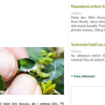
Napadená mrkev č
Otázka:
Dobrý den. Mám okous
8mm dlouhý, barva bílo
dvě tmavá kusadla. Pro
přírodní ochranu. Děkuji
Svinování listů na 
Otázka:
Na některých keřích r
svinovat listy do úzkých 
»
Více informací
 nejen listy buxusu, ale i zelenou kůru. Při