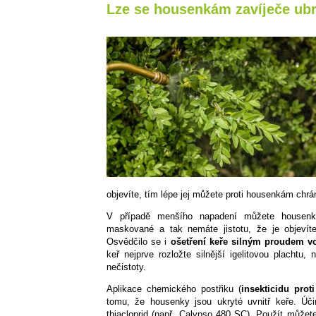
Lze se housenkám zavíječe ubr
objevíte, tím lépe jej můžete proti housenkám chrán
V případě menšího napadení můžete housenk
maskované a tak nemáte jistotu, že je objevít
Osvědčilo se i
ošetření keře silným proudem vo
keř nejprve rozložte silnější igelitovou plachtu
nečistoty.
Aplikace chemického postřiku (
insekticidu pro
tomu, že housenky jsou ukryté uvnitř keře. Úč
thiacloprid (např. Calypso 480 SC). Použít můžete 