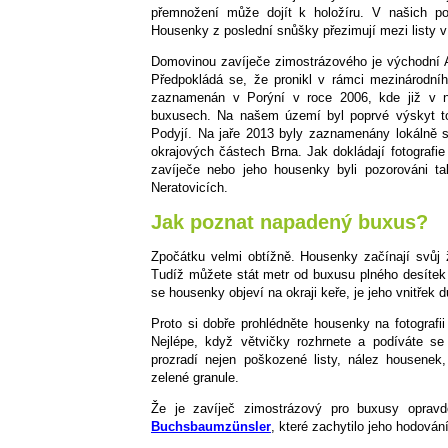
přemnožení může dojít k holožíru. V našich 
Housenky z poslední snůšky přezimují mezi listy 
Domovinou zavíječe zimostrázového je východní 
Předpokládá se, že pronikl v rámci mezinárodní
zaznamenán v Porýní v roce 2006, kde již v ná
buxusech. Na našem území byl poprvé výskyt 
Podyjí. Na jaře 2013 byly zaznamenány lokálně s
okrajových částech Brna. Jak dokládají fotografi
zavíječe nebo jeho housenky byli pozorováni t
Neratovicích.
Jak poznat napadený buxus?
Zpočátku velmi obtížně. Housenky začínají svůj 
Tudíž můžete stát metr od buxusu plného desítek 
se housenky objeví na okraji keře, je jeho vnitřek
Proto si dobře prohlédněte housenky na fotografi
Nejlépe, když větvičky rozhrnete a podíváte se
prozradí nejen poškozené listy, nález housenek,
zelené granule.
Že je zavíječ zimostrázový pro buxusy opra
Buchsbaumzünsler
, které zachytilo jeho hodován