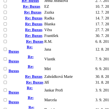
Re: Buxus
Jiřina Jirásková
2. 7. 20
Re: Buxus
EZ
10. 7. 2
Re: Buxus
Zuzka
12. 7. 2
Re: Buxus
Radka
14. 7. 2
Re: Buxus
Blanka
17. 7. 2
Re: Buxus
Věra
27. 7. 2
Re: Buxus
František
30. 7. 2
Re: Buxus
R.M.
6. 8. 20
Re:
Jana
12. 8. 2
Buxus
Re:
Vlastik
7. 9. 20
Buxus
Re:
Miri
9. 9. 20
Buxus
Re: Buxus
Zahrádková Marie
30. 8. 2
Re: Buxus
Jiří
31. 8. 2
Re:
Jankar Profi
3. 9. 20
Buxus
Re:
Marcela
3. 9. 20
Buxus
Re: