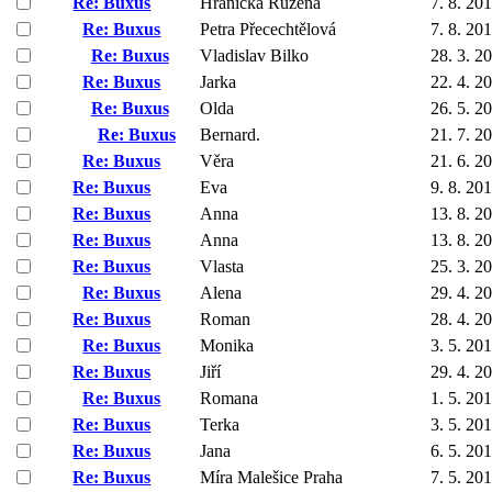
Re: Buxus
Hranická Rúžena
7. 8. 20
Re: Buxus
Petra Přecechtělová
7. 8. 20
Re: Buxus
Vladislav Bilko
28. 3. 2
Re: Buxus
Jarka
22. 4. 2
Re: Buxus
Olda
26. 5. 2
Re: Buxus
Bernard.
21. 7. 2
Re: Buxus
Věra
21. 6. 2
Re: Buxus
Eva
9. 8. 20
Re: Buxus
Anna
13. 8. 2
Re: Buxus
Anna
13. 8. 2
Re: Buxus
Vlasta
25. 3. 2
Re: Buxus
Alena
29. 4. 2
Re: Buxus
Roman
28. 4. 2
Re: Buxus
Monika
3. 5. 20
Re: Buxus
Jiří
29. 4. 2
Re: Buxus
Romana
1. 5. 20
Re: Buxus
Terka
3. 5. 20
Re: Buxus
Jana
6. 5. 20
Re: Buxus
Míra Malešice Praha
7. 5. 20