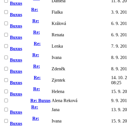
Daniela
11. 8. 2
Buxus
Re:
Fialka
3. 9. 20
Buxus
Re:
Králová
6. 9. 20
Buxus
Re:
Renata
6. 9. 20
Buxus
Re:
Lenka
7. 9. 20
Buxus
Re:
Ivana
8. 9. 20
Buxus
Re:
Zdeněk
8. 9. 20
Buxus
Re:
14. 10. 
Zjentek
Buxus
08:25
Re:
Helena
15. 9. 2
Buxus
Re: Buxus
Alena Reková
9. 9. 20
Re:
Jana
13. 9. 2
Buxus
Re:
Ivana
15. 9. 2
Buxus