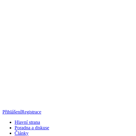
Přihlášení
Registrace
Hlavní strana
Poradna a diskuse
Články