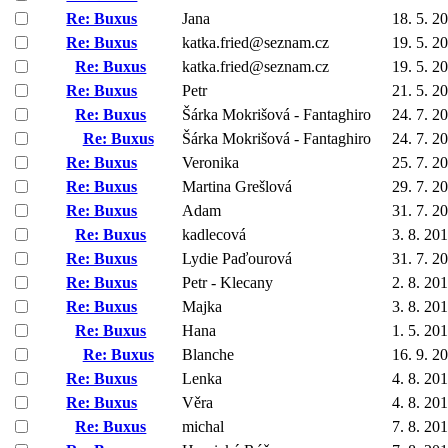
Re: Buxus
Jana
18. 5. 2
Re: Buxus
katka.fried@seznam.cz
19. 5. 2
Re: Buxus
katka.fried@seznam.cz
19. 5. 2
Re: Buxus
Petr
21. 5. 2
Re: Buxus
Šárka Mokrišová - Fantaghiro
24. 7. 2
Re: Buxus
Šárka Mokrišová - Fantaghiro
24. 7. 2
Re: Buxus
Veronika
25. 7. 2
Re: Buxus
Martina Grešlová
29. 7. 2
Re: Buxus
Adam
31. 7. 2
Re: Buxus
kadlecová
3. 8. 20
Re: Buxus
Lydie Paďourová
31. 7. 2
Re: Buxus
Petr - Klecany
2. 8. 20
Re: Buxus
Majka
3. 8. 20
Re: Buxus
Hana
1. 5. 20
Re: Buxus
Blanche
16. 9. 2
Re: Buxus
Lenka
4. 8. 20
Re: Buxus
Věra
4. 8. 20
Re: Buxus
michal
7. 8. 20