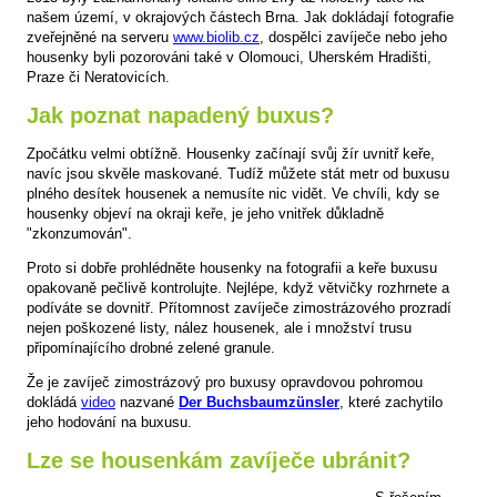
našem území, v okrajových částech Brna. Jak dokládají fotografie
zveřejněné na serveru
www.biolib.cz
, dospělci zavíječe nebo jeho
housenky byli pozorováni také v Olomouci, Uherském Hradišti,
Praze či Neratovicích.
Jak poznat napadený buxus?
Zpočátku velmi obtížně. Housenky začínají svůj žír uvnitř keře,
navíc jsou skvěle maskované. Tudíž můžete stát metr od buxusu
plného desítek housenek a nemusíte nic vidět. Ve chvíli, kdy se
housenky objeví na okraji keře, je jeho vnitřek důkladně
"zkonzumován".
Proto si dobře prohlédněte housenky na fotografii a keře buxusu
opakovaně pečlivě kontrolujte. Nejlépe, když větvičky rozhrnete a
podíváte se dovnitř. Přítomnost zavíječe zimostrázového prozradí
nejen poškozené listy, nález housenek, ale i množství trusu
připomínajícího drobné zelené granule.
Že je zavíječ zimostrázový pro buxusy opravdovou pohromou
dokládá
video
nazvané
Der Buchsbaumzünsler
, které zachytilo
jeho hodování na buxusu.
Lze se housenkám zavíječe ubránit?