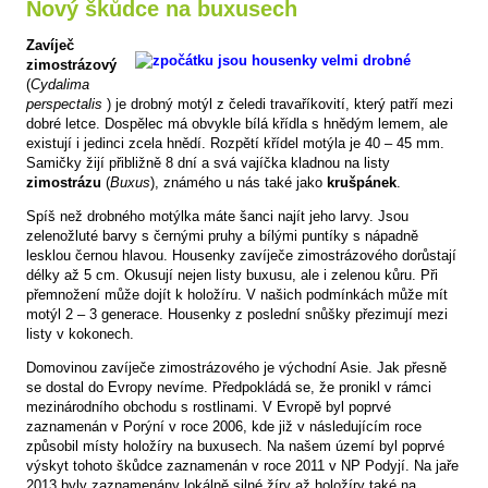
Nový škůdce na buxusech
Zavíječ
zimostrázový
(
Cydalima
perspectalis
) je drobný motýl z čeledi travaříkovití, který patří mezi
dobré letce. Dospělec má obvykle bílá křídla s hnědým lemem, ale
existují i jedinci zcela hnědí. Rozpětí křídel motýla je 40 – 45 mm.
Samičky žijí přibližně 8 dní a svá vajíčka kladnou na listy
zimostrázu
(
Buxus
), známého u nás také jako
krušpánek
.
Spíš než drobného motýlka máte šanci najít jeho larvy. Jsou
zelenožluté barvy s černými pruhy a bílými puntíky s nápadně
lesklou černou hlavou. Housenky zavíječe zimostrázového dorůstají
délky až 5 cm. Okusují nejen listy buxusu, ale i zelenou kůru. Při
přemnožení může dojít k holožíru. V našich podmínkách může mít
motýl 2 – 3 generace. Housenky z poslední snůšky přezimují mezi
listy v kokonech.
Domovinou zavíječe zimostrázového je východní Asie. Jak přesně
se dostal do Evropy nevíme. Předpokládá se, že pronikl v rámci
mezinárodního obchodu s rostlinami. V Evropě byl poprvé
zaznamenán v Porýní v roce 2006, kde již v následujícím roce
způsobil místy holožíry na buxusech. Na našem území byl poprvé
výskyt tohoto škůdce zaznamenán v roce 2011 v NP Podyjí. Na jaře
2013 byly zaznamenány lokálně silné žíry až holožíry také na