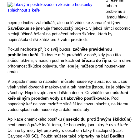
S řešením
tohoto
problému si
lámou hlavu
nejen jednotliví zahrádkáři, ale i celé vědecké zahraniční týmy.
SaveBuxus
se jmenuje francouzský projekt, v jehož rámci odborníci
hledají účinná řešení na potlačení tohoto škůdce, která by
nepřinášela další zátěž pro životní prostředí.
Pokud nechcete přijít o svůj buxus,
začněte pravidelnou
prohlídkou keřů
. Tu byste měli provádět v době, kdy jsou tito
škůdci aktivní, v našich podmínkách
od března do října
. Čím dříve
přítomnost škůdce objevíte, tím lépe jej můžete proti housenkám
chránit.
V případě menšího napadení můžete housenky sbírat ručně. Jsou
však velmi dovedně maskované a tak nemáte jistotu, že je objevíte
všechny. Nepolevujte ani v dalších dnech. Osvědčilo se i
ošetření
keře silným proudem vody z tlakového postřikovače
. Pod
napadený keř nejprve rozložte silnější igelitovou plachtu, na kterou
vodou spláchnete housenky a další nečistoty.
Aplikace chemického postřiku (
insekticidu proti žravým škůdcům
)
není snadná právě kvůli tomu, že housenky jsou ukryté uvnitř keře.
Účinné by měly být přípravky s obsahem látky thiacloprid (např.
Calypso 480 SC). Použít můžete také přípravky na bázi Bacillus