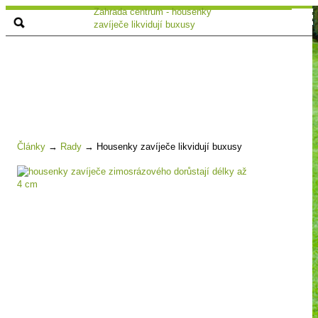
Zahrada centrum - housenky
zavíječe likvidují buxusy
Články
→
Rady
→
Housenky zavíječe likvidují buxusy