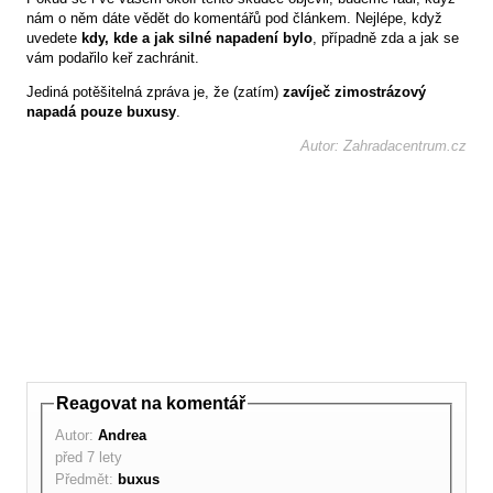
nám o něm dáte vědět do komentářů pod článkem. Nejlépe, když
uvedete
kdy, kde a jak silné napadení bylo
, případně zda a jak se
vám podařilo keř zachránit.
Jediná potěšitelná zpráva je, že (zatím)
zavíječ zimostrázový
napadá pouze buxusy
.
Autor: Zahradacentrum.cz
Reagovat na komentář
Autor:
Andrea
před 7 lety
Předmět:
buxus