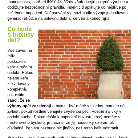
thuringiensis, např. FORAY 48. Vždy však dbejte pokynů výrobce a
dodržujte bezpečnostní pravidla. Insekticid aplikujte co nejdříve po
zjištěném napadení. Načasování vychází podle vývoje jednotlivých
generací škůdce na polovinu dubna, červen a konec října.
Co bude
s buxusy
dál?
Vše závisí na
míře
poškození
keře a ročním
období. Pokud
nejsou keře
zlikvidovány
kompletně,
pak
máte
šanci, že se
výhony opět zazelenají
a buxus, byť méně vzhledný, poroste dál.
Zvlášť, pokud rostlině věnujete zvýšenou péči, včetně zálivky v
období sucha. Pokud došlo k napadení buxusu, který nemáte v
místě svého bydliště, je možné, že jej housenky ožerou tak
důkladně, že vám nezbude nic jiného, než torzo keře odstranit.
Pokud se i ve vašem okolí tento škůdce objevil, budeme rádi, když