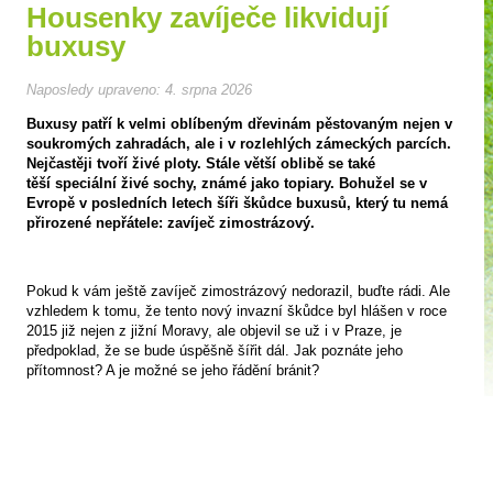
Housenky zavíječe likvidují
buxusy
Naposledy upraveno:
4. srpna 2026
Buxusy patří k velmi oblíbeným dřevinám pěstovaným nejen v
soukromých zahradách, ale i v rozlehlých zámeckých parcích.
Nejčastěji tvoří živé ploty. Stále větší oblibě se také
těší speciální živé sochy, známé jako topiary. Bohužel se v
Evropě v posledních letech šíři škůdce buxusů, který tu nemá
přirozené nepřátele: zavíječ zimostrázový.
Pokud k vám ještě zavíječ zimostrázový nedorazil, buďte rádi. Ale
vzhledem k tomu, že tento nový invazní škůdce byl hlášen v roce
2015 již nejen z jižní Moravy, ale objevil se už i v Praze, je
předpoklad, že se bude úspěšně šířit dál. Jak poznáte jeho
přítomnost? A je možné se jeho řádění bránit?