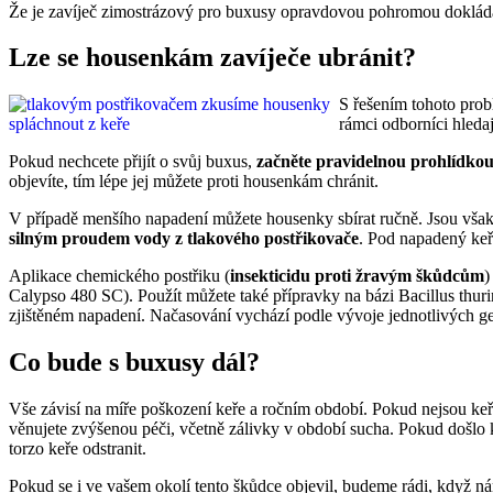
Že je zavíječ zimostrázový pro buxusy opravdovou pohromou doklá
Lze se housenkám zavíječe ubránit?
S řešením tohoto probl
rámci odborníci hledaj
Pokud nechcete přijít o svůj buxus,
začněte pravidelnou prohlídko
objevíte, tím lépe jej můžete proti housenkám chránit.
V případě menšího napadení můžete housenky sbírat ručně. Jsou však 
silným proudem vody z tlakového postřikovače
. Pod napadený keř 
Aplikace chemického postřiku (
insekticidu proti žravým škůdcům
)
Calypso 480 SC). Použít můžete také přípravky na bázi Bacillus thuri
zjištěném napadení. Načasování vychází podle vývoje jednotlivých ge
Co bude s buxusy dál?
Vše závisí na míře poškození keře a ročním období. Pokud nejsou ke
věnujete zvýšenou péči, včetně zálivky v období sucha. Pokud došlo 
torzo keře odstranit.
Pokud se i ve vašem okolí tento škůdce objevil, budeme rádi, když 