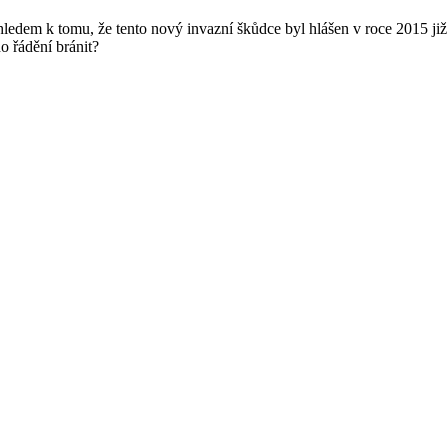
ledem k tomu, že tento nový invazní škůdce byl hlášen v roce 2015 již ne
o řádění bránit?