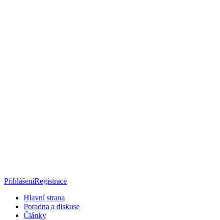
Přihlášení
Registrace
Hlavní strana
Poradna a diskuse
Články