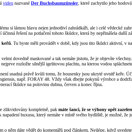
dá
video
nazvané
Der Buchsbaumzünsler
, které zachytilo jeho hodov
ému si lámou hlavu nejen jednotliví zahrádkáři, ale i celé vědecké zah
í účinná řešení na potlačení tohoto škůdce, která by nepřinášela další zá
u keřů
. Tu byste měli provádět v době, kdy jsou tito škůdci aktivní, v
velmi dovedně maskované a tak nemáte jistotu, že je objevíte všechny.
nejprve rozložte silnější igelitovou plachtu, na kterou vodou spláchnete
 není snadná právě kvůli tomu, že housenky jsou ukryté uvnitř keře. Úč
ngiensis, např. FORAY 48. Vždy však dbejte pokynů výrobce a dodržujte
nerací škůdce na polovinu dubna, červen a konec října.
ře zlikvidovány kompletně, pak
máte šanci, že se výhony opět zazelen
k napadení buxusu, který nemáte v místě svého bydliště, je možné, že 
nám o něm dáte vědět do komentářů pod článkem. Nejlépe, když uvedet