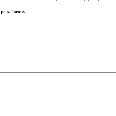
á pouze buxusy
.