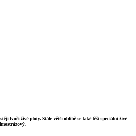
voří živé ploty. Stále větší oblibě se také těší speciální živé
zimostrázový.