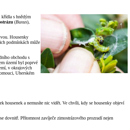
á křídla s hnědým
ostrázu
(
Buxus
),
hlavou. Housenky
našich podmínkách může
odního obchodu s
šem území byl poprvé
emí, v okrajových
Olomouci, Uherském
ek housenek a nemusíte nic vidět. Ve chvíli, kdy se housenky objeví
 se dovnitř. Přítomnost zavíječe zimostrázového prozradí nejen