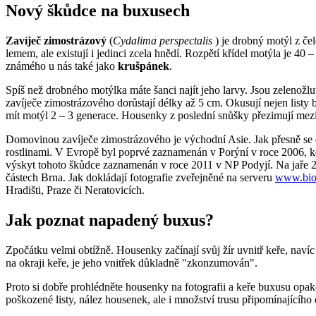
Nový škůdce na buxusech
Zavíječ zimostrázový
(
Cydalima perspectalis
) je drobný motýl z čel
lemem, ale existují i jedinci zcela hnědí. Rozpětí křídel motýla je 40 
známého u nás také jako
krušpánek
.
Spíš než drobného motýlka máte šanci najít jeho larvy. Jsou zelenož
zavíječe zimostrázového dorůstají délky až 5 cm. Okusují nejen listy
mít motýl 2 – 3 generace. Housenky z poslední snůšky přezimují mezi
Domovinou zavíječe zimostrázového je východní Asie. Jak přesně se 
rostlinami. V Evropě byl poprvé zaznamenán v Porýní v roce 2006, k
výskyt tohoto škůdce zaznamenán v roce 2011 v NP Podyjí. Na jaře 2
částech Brna. Jak dokládají fotografie zveřejněné na serveru
www.biol
Hradišti, Praze či Neratovicích.
Jak poznat napadený buxus?
Zpočátku velmi obtížně. Housenky začínají svůj žír uvnitř keře, naví
na okraji keře, je jeho vnitřek důkladně "zkonzumován".
Proto si dobře prohlédněte housenky na fotografii a keře buxusu opak
poškozené listy, nález housenek, ale i množství trusu připomínajícího