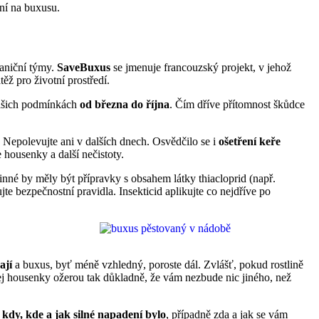
ání na buxusu.
raniční týmy.
SaveBuxus
se jmenuje francouzský projekt, v jehož
těž pro životní prostředí.
 našich podmínkách
od března do října
. Čím dříve přítomnost škůdce
 Nepolevujte ani v dalších dnech. Osvědčilo se i
ošetření keře
 housenky a další nečistoty.
inné by měly být přípravky s obsahem látky thiacloprid (např.
 bezpečnostní pravidla. Insekticid aplikujte co nejdříve po
ají
a buxus, byť méně vzhledný, poroste dál. Zvlášť, pokud rostlině
jej housenky ožerou tak důkladně, že vám nezbude nic jiného, než
e
kdy, kde a jak silné napadení bylo
, případně zda a jak se vám