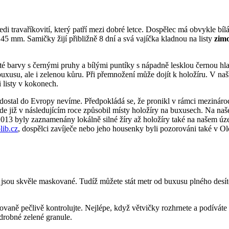
edi travaříkovití, který patří mezi dobré letce. Dospělec má obvykle bíl
– 45 mm. Samičky žijí přibližně 8 dní a svá vajíčka kladnou na listy
zim
luté barvy s černými pruhy a bílými puntíky s nápadně lesklou černou 
 buxusu, ale i zelenou kůru. Při přemnožení může dojít k holožíru. V 
 listy v kokonech.
dostal do Evropy nevíme. Předpokládá se, že pronikl v rámci mezinár
de již v následujícím roce způsobil místy holožíry na buxusech. Na na
013 byly zaznamenány lokálně silné žíry až holožíry také na našem úz
ib.cz
, dospělci zavíječe nebo jeho housenky byli pozorováni také v 
c jsou skvěle maskované. Tudíž můžete stát metr od buxusu plného desít
ovaně pečlivě kontrolujte. Nejlépe, když větvičky rozhrnete a podíváte
 drobné zelené granule.