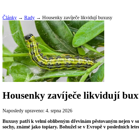
Články
→
Rady
→
Housenky zavíječe likvidují buxusy
Housenky zavíječe likvidují bu
Naposledy upraveno:
4. srpna 2026
Buxusy patří k velmi oblíbeným dřevinám pěstovaným nejen v soukro
sochy, známé jako topiary. Bohužel se v Evropě v posledních lete