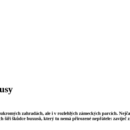
xusy
mých zahradách, ale i v rozlehlých zámeckých parcích. Nejčastěji t
ch šíři škůdce buxusů, který tu nemá přirozené nepřátele: zavíječ 