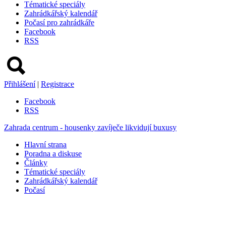
Tématické speciály
Zahrádkářský kalendář
Počasí pro zahrádkáře
Facebook
RSS
Přihlášení
|
Registrace
Facebook
RSS
Zahrada centrum - housenky zavíječe likvidují buxusy
Hlavní strana
Poradna a diskuse
Články
Tématické speciály
Zahrádkářský kalendář
Počasí