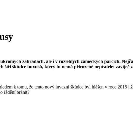
xusy
mých zahradách, ale i v rozlehlých zámeckých parcích. Nejčastěji t
ch šíři škůdce buxusů, který tu nemá přirozené nepřátele: zavíječ 
ledem k tomu, že tento nový invazní škůdce byl hlášen v roce 2015 již ne
o řádění bránit?