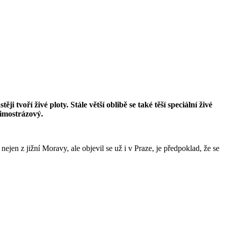
voří živé ploty. Stále větší oblibě se také těší speciální živé
zimostrázový.
jen z jižní Moravy, ale objevil se už i v Praze, je předpoklad, že se