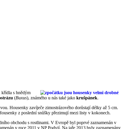
á křídla s hnědým
ostrázu
(
Buxus
), známého u nás také jako
krušpánek
.
lavou. Housenky zavíječe zimostrázového dorůstají délky až 5 cm.
 Housenky z poslední snůšky přezimují mezi listy v kokonech.
odního obchodu s rostlinami. V Evropě byl poprvé zaznamenán v
aznamenán v roce 2011 v NP Podyjí. Na jaře 2013 byly zaznamenány