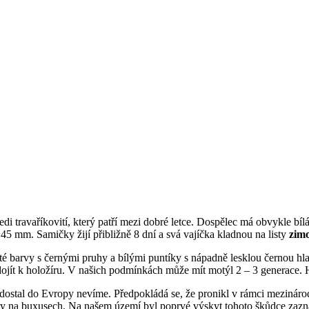
edi travaříkovití, který patří mezi dobré letce. Dospělec má obvykle bíl
– 45 mm. Samičky žijí přibližně 8 dní a svá vajíčka kladnou na listy
zim
uté barvy s černými pruhy a bílými puntíky s nápadně lesklou černou h
 dojít k holožíru. V našich podmínkách může mít motýl 2 – 3 generace.
dostal do Evropy nevíme. Předpokládá se, že pronikl v rámci mezinár
ožíry na buxusech. Na našem území byl poprvé výskyt tohoto škůdce z