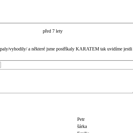
před 7 lety
kopaly/vyhodily/ a některé jsme postříkaly KARATEM tak uvidíme je
Petr
šárka