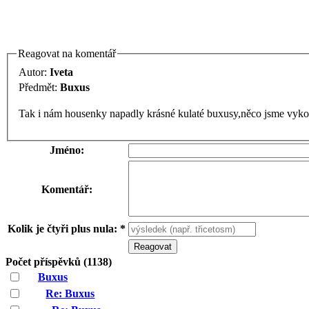
Reagovat na komentář
Autor:
Iveta
Předmět:
Buxus
Tak i nám housenky napadly krásné kulaté buxusy,něco jsme vy
Jméno:
Komentář:
Kolik je čtyři plus nula: *
Počet příspěvků (1138)
Buxus
Re: Buxus