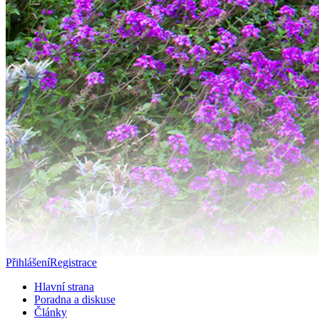
Přihlášení
Registrace
Hlavní strana
Poradna a diskuse
Články