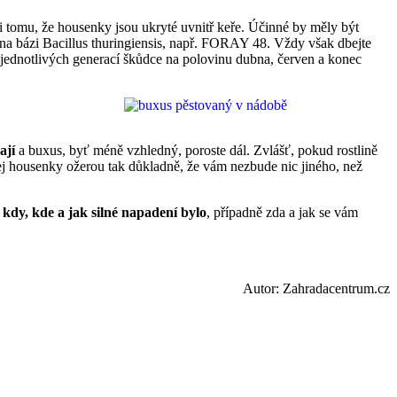
i tomu, že housenky jsou ukryté uvnitř keře. Účinné by měly být
 na bázi Bacillus thuringiensis, např. FORAY 48. Vždy však dbejte
 jednotlivých generací škůdce na polovinu dubna, červen a konec
ají
a buxus, byť méně vzhledný, poroste dál. Zvlášť, pokud rostlině
jej housenky ožerou tak důkladně, že vám nezbude nic jiného, než
e
kdy, kde a jak silné napadení bylo
, případně zda a jak se vám
Autor: Zahradacentrum.cz