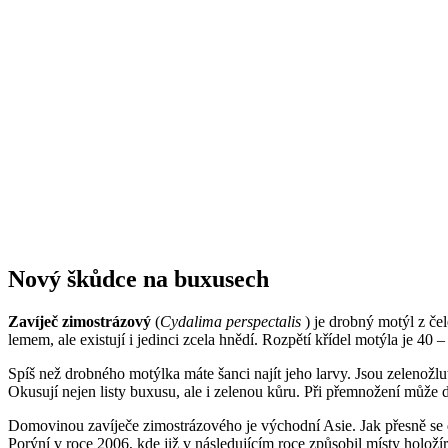
Nový škůdce na buxusech
Zavíječ zimostrázový
(
Cydalima perspectalis
) je drobný motýl z čel
lemem, ale existují i jedinci zcela hnědí. Rozpětí křídel motýla je 40 
Spíš než drobného motýlka máte šanci najít jeho larvy. Jsou zelenožl
Okusují nejen listy buxusu, ale i zelenou kůru. Při přemnožení může
Domovinou zavíječe zimostrázového je východní Asie. Jak přesně se 
Porýní v roce 2006, kde již v následujícím roce způsobil místy hol