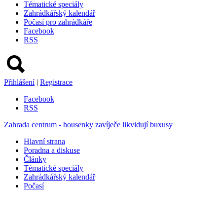
Tématické speciály
Zahrádkářský kalendář
Počasí pro zahrádkáře
Facebook
RSS
Přihlášení
|
Registrace
Facebook
RSS
Zahrada centrum - housenky zavíječe likvidují buxusy
Hlavní strana
Poradna a diskuse
Články
Tématické speciály
Zahrádkářský kalendář
Počasí