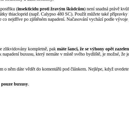
postřiku (
insekticidu proti žravým škůdcům
) není snadná právě kvůl
átky thiacloprid (např. Calypso 480 SC). Použít můžete také přípravky
jte co nejdříve po zjištěném napadení. Načasování vychází podle vývoje
ře zlikvidovány kompletně, pak
máte šanci, že se výhony opět zazelen
k napadení buxusu, který nemáte v místě svého bydliště, je možné, že 
nám o něm dáte vědět do komentářů pod článkem. Nejlépe, když uvedet
á pouze buxusy
.