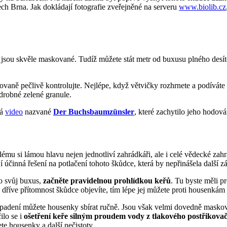
ech Brna. Jak dokládají fotografie zveřejněné na serveru
www.biolib.cz
c jsou skvěle maskované. Tudíž můžete stát metr od buxusu plného desít
ovaně pečlivě kontrolujte. Nejlépe, když větvičky rozhrnete a podíváte
 drobné zelené granule.
dá
video
nazvané
Der Buchsbaumzünsler
, které zachytilo jeho hodov
ému si lámou hlavu nejen jednotliví zahrádkáři, ale i celé vědecké zah
í účinná řešení na potlačení tohoto škůdce, která by nepřinášela další zá
 o svůj buxus,
začněte pravidelnou prohlídkou keřů
. Tu byste měli p
 dříve přítomnost škůdce objevíte, tím lépe jej můžete proti housenkám 
adení můžete housenky sbírat ručně. Jsou však velmi dovedně maskované
ilo se i
ošetření keře silným proudem vody z tlakového postřikova
te housenky a další nečistoty.