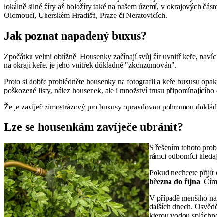
lokálně silné žíry až holožíry také na našem území, v okrajových část
Olomouci, Uherském Hradišti, Praze či Neratovicích.
Jak poznat napadený buxus?
Zpočátku velmi obtížně. Housenky začínají svůj žír uvnitř keře, naví
na okraji keře, je jeho vnitřek důkladně "zkonzumován".
Proto si dobře prohlédněte housenky na fotografii a keře buxusu opak
poškozené listy, nález housenek, ale i množství trusu připomínajícího
Že je zavíječ zimostrázový pro buxusy opravdovou pohromou doklá
Lze se housenkám zavíječe ubránit?
S řešením tohoto probl
rámci odborníci hledaj
Pokud nechcete přijít
března do října
. Čím
V případě menšího nap
dalších dnech. Osvědč
kterou vodou spláchne