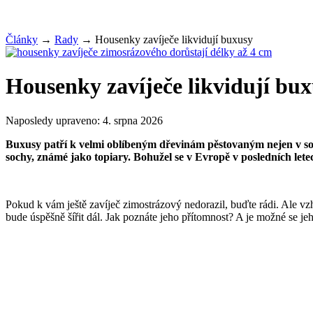
Články
→
Rady
→
Housenky zavíječe likvidují buxusy
Housenky zavíječe likvidují bu
Naposledy upraveno:
4. srpna 2026
Buxusy patří k velmi oblíbeným dřevinám pěstovaným nejen v soukro
sochy, známé jako topiary. Bohužel se v Evropě v posledních lete
Pokud k vám ještě zavíječ zimostrázový nedorazil, buďte rádi. Ale vzh
bude úspěšně šířit dál. Jak poznáte jeho přítomnost? A je možné se jeh