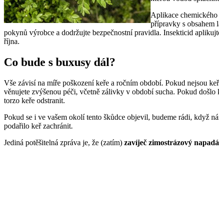
Aplikace chemického 
přípravky s obsahem l
pokynů výrobce a dodržujte bezpečnostní pravidla. Insekticid apliku
října.
Co bude s buxusy dál?
Vše závisí na míře poškození keře a ročním období. Pokud nejsou ke
věnujete zvýšenou péči, včetně zálivky v období sucha. Pokud došlo 
torzo keře odstranit.
Pokud se i ve vašem okolí tento škůdce objevil, budeme rádi, když 
podařilo keř zachránit.
Jediná potěšitelná zpráva je, že (zatím)
zavíječ zimostrázový napad