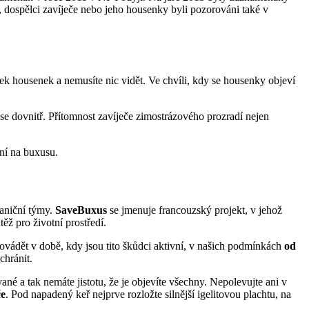
, dospělci zavíječe nebo jeho housenky byli pozorováni také v
ek housenek a nemusíte nic vidět. Ve chvíli, kdy se housenky objeví
 se dovnitř. Přítomnost zavíječe zimostrázového prozradí nejen
ání na buxusu.
raniční týmy.
SaveBuxus
se jmenuje francouzský projekt, v jehož
těž pro životní prostředí.
rovádět v době, kdy jsou tito škůdci aktivní, v našich podmínkách
od
chránit.
 a tak nemáte jistotu, že je objevíte všechny. Nepolevujte ani v
če
. Pod napadený keř nejprve rozložte silnější igelitovou plachtu, na