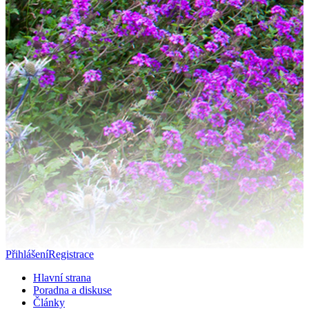
Přihlášení
Registrace
Hlavní strana
Poradna a diskuse
Články