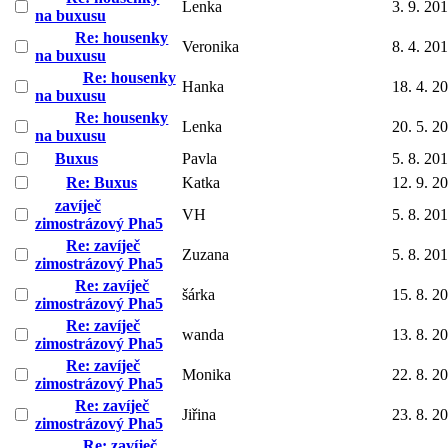
Lenka
3. 9. 20
na buxusu
Re: housenky
Veronika
8. 4. 20
na buxusu
Re: housenky
Hanka
18. 4. 2
na buxusu
Re: housenky
Lenka
20. 5. 2
na buxusu
Buxus
Pavla
5. 8. 20
Re: Buxus
Katka
12. 9. 2
zavíječ
VH
5. 8. 20
zimostrázový Pha5
Re: zavíječ
Zuzana
5. 8. 20
zimostrázový Pha5
Re: zavíječ
šárka
15. 8. 2
zimostrázový Pha5
Re: zavíječ
wanda
13. 8. 2
zimostrázový Pha5
Re: zavíječ
Monika
22. 8. 2
zimostrázový Pha5
Re: zavíječ
Jiřina
23. 8. 2
zimostrázový Pha5
Re: zavíječ