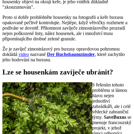
housenky objeví na okraji keře, je jeho vnitřek důkladně
"zkonzumován".
Proto si dobře prohlédněte housenky na fotografii a keře buxusu
opakovaně pečlivě kontrolujte. Nejlépe, když větvičky rozhrnete a
podíváte se dovnitř. Přítomnost zavíječe zimostrázového prozradí
nejen poškozené listy, nález housenek, ale i množství trusu
připomínajícího drobné zelené granule.
Že je zavíječ zimostrázový pro buxusy opravdovou pohromou
dokládá
video
nazvané
Der Buchsbaumzünsler
, které zachytilo
jeho hodování na buxusu.
Lze se housenkám zavíječe ubránit?
S řešením tohoto
problému si lámou
hlavu nejen
jednotliví
zahrádkáři, ale i celé
vědecké zahraniční
týmy.
SaveBuxus
se
jmenuje francouzský
projekt, v jehož
rámci odborníci