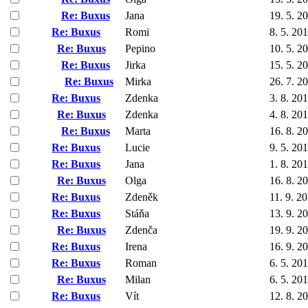
Re: Buxus
Jana
19. 5. 2
Re: Buxus
Romi
8. 5. 20
Re: Buxus
Pepino
10. 5. 2
Re: Buxus
Jirka
15. 5. 2
Re: Buxus
Mirka
26. 7. 2
Re: Buxus
Zdenka
3. 8. 20
Re: Buxus
Zdenka
4. 8. 20
Re: Buxus
Marta
16. 8. 2
Re: Buxus
Lucie
9. 5. 20
Re: Buxus
Jana
1. 8. 20
Re: Buxus
Olga
16. 8. 2
Re: Buxus
Zdeněk
11. 9. 2
Re: Buxus
Stáňa
13. 9. 2
Re: Buxus
Zdenča
19. 9. 2
Re: Buxus
Irena
16. 9. 2
Re: Buxus
Roman
6. 5. 20
Re: Buxus
Milan
6. 5. 20
Re: Buxus
Vít
12. 8. 2