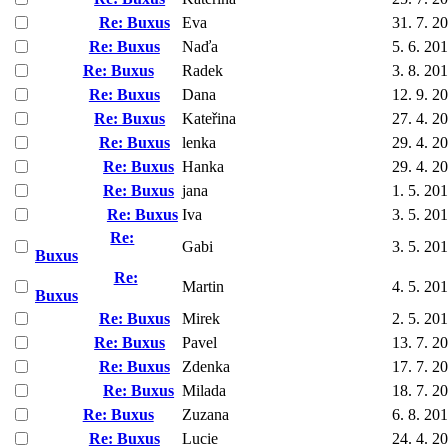
Re: Buxus
Eva
31. 7. 2
Re: Buxus
Naďa
5. 6. 20
Re: Buxus
Radek
3. 8. 20
Re: Buxus
Dana
12. 9. 2
Re: Buxus
Kateřina
27. 4. 2
Re: Buxus
lenka
29. 4. 2
Re: Buxus
Hanka
29. 4. 2
Re: Buxus
jana
1. 5. 20
Re: Buxus
Iva
3. 5. 20
Re:
Gabi
3. 5. 20
Buxus
Re:
Martin
4. 5. 20
Buxus
Re: Buxus
Mirek
2. 5. 20
Re: Buxus
Pavel
13. 7. 2
Re: Buxus
Zdenka
17. 7. 2
Re: Buxus
Milada
18. 7. 2
Re: Buxus
Zuzana
6. 8. 20
Re: Buxus
Lucie
24. 4. 2