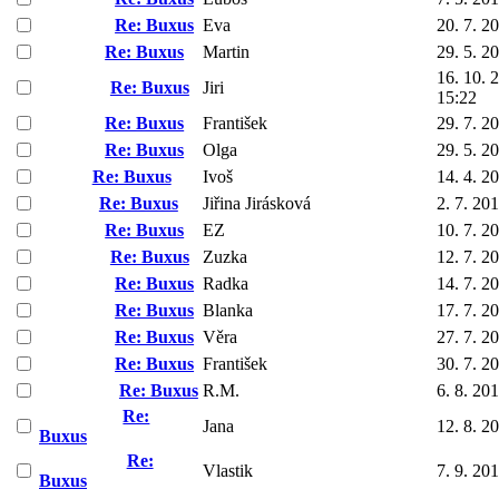
Re: Buxus
Eva
20. 7. 2
Re: Buxus
Martin
29. 5. 2
16. 10. 
Re: Buxus
Jiri
15:22
Re: Buxus
František
29. 7. 2
Re: Buxus
Olga
29. 5. 2
Re: Buxus
Ivoš
14. 4. 2
Re: Buxus
Jiřina Jirásková
2. 7. 20
Re: Buxus
EZ
10. 7. 2
Re: Buxus
Zuzka
12. 7. 2
Re: Buxus
Radka
14. 7. 2
Re: Buxus
Blanka
17. 7. 2
Re: Buxus
Věra
27. 7. 2
Re: Buxus
František
30. 7. 2
Re: Buxus
R.M.
6. 8. 20
Re:
Jana
12. 8. 2
Buxus
Re:
Vlastik
7. 9. 20
Buxus