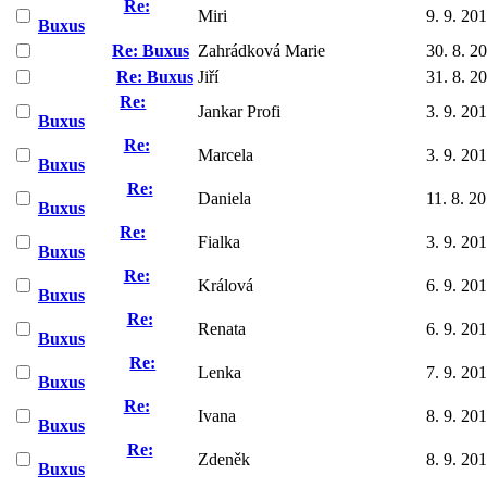
Re:
Miri
9. 9. 20
Buxus
Re: Buxus
Zahrádková Marie
30. 8. 2
Re: Buxus
Jiří
31. 8. 2
Re:
Jankar Profi
3. 9. 20
Buxus
Re:
Marcela
3. 9. 20
Buxus
Re:
Daniela
11. 8. 2
Buxus
Re:
Fialka
3. 9. 20
Buxus
Re:
Králová
6. 9. 20
Buxus
Re:
Renata
6. 9. 20
Buxus
Re:
Lenka
7. 9. 20
Buxus
Re:
Ivana
8. 9. 20
Buxus
Re:
Zdeněk
8. 9. 20
Buxus