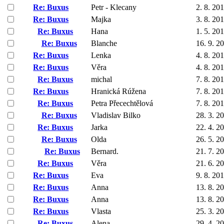
Re: Buxus
Petr - Klecany
2. 8. 20
Re: Buxus
Majka
3. 8. 20
Re: Buxus
Hana
1. 5. 20
Re: Buxus
Blanche
16. 9. 2
Re: Buxus
Lenka
4. 8. 20
Re: Buxus
Věra
4. 8. 20
Re: Buxus
michal
7. 8. 20
Re: Buxus
Hranická Rúžena
7. 8. 20
Re: Buxus
Petra Přecechtělová
7. 8. 20
Re: Buxus
Vladislav Bilko
28. 3. 2
Re: Buxus
Jarka
22. 4. 2
Re: Buxus
Olda
26. 5. 2
Re: Buxus
Bernard.
21. 7. 2
Re: Buxus
Věra
21. 6. 2
Re: Buxus
Eva
9. 8. 20
Re: Buxus
Anna
13. 8. 2
Re: Buxus
Anna
13. 8. 2
Re: Buxus
Vlasta
25. 3. 2
Re: Buxus
Alena
29. 4. 2