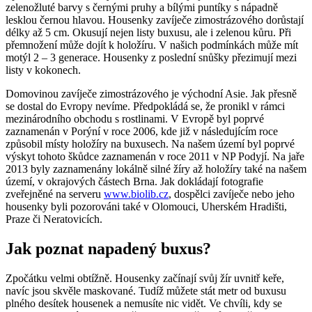
zelenožluté barvy s černými pruhy a bílými puntíky s nápadně
lesklou černou hlavou. Housenky zavíječe zimostrázového dorůstají
délky až 5 cm. Okusují nejen listy buxusu, ale i zelenou kůru. Při
přemnožení může dojít k holožíru. V našich podmínkách může mít
motýl 2 – 3 generace. Housenky z poslední snůšky přezimují mezi
listy v kokonech.
Domovinou zavíječe zimostrázového je východní Asie. Jak přesně
se dostal do Evropy nevíme. Předpokládá se, že pronikl v rámci
mezinárodního obchodu s rostlinami. V Evropě byl poprvé
zaznamenán v Porýní v roce 2006, kde již v následujícím roce
způsobil místy holožíry na buxusech. Na našem území byl poprvé
výskyt tohoto škůdce zaznamenán v roce 2011 v NP Podyjí. Na jaře
2013 byly zaznamenány lokálně silné žíry až holožíry také na našem
území, v okrajových částech Brna. Jak dokládají fotografie
zveřejněné na serveru
www.biolib.cz
, dospělci zavíječe nebo jeho
housenky byli pozorováni také v Olomouci, Uherském Hradišti,
Praze či Neratovicích.
Jak poznat napadený buxus?
Zpočátku velmi obtížně. Housenky začínají svůj žír uvnitř keře,
navíc jsou skvěle maskované. Tudíž můžete stát metr od buxusu
plného desítek housenek a nemusíte nic vidět. Ve chvíli, kdy se