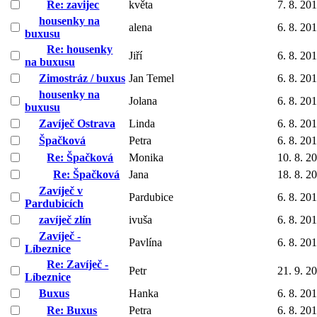
Re: zavijec
květa
7. 8. 20
housenky na
alena
6. 8. 20
buxusu
Re: housenky
Jiří
6. 8. 20
na buxusu
Zimostráz / buxus
Jan Temel
6. 8. 20
housenky na
Jolana
6. 8. 20
buxusu
Zavíječ Ostrava
Linda
6. 8. 20
Špačková
Petra
6. 8. 20
Re: Špačková
Monika
10. 8. 2
Re: Špačková
Jana
18. 8. 2
Zavíječ v
Pardubice
6. 8. 20
Pardubicích
zavíječ zlín
ivuša
6. 8. 20
Zavíječ -
Pavlína
6. 8. 20
Líbeznice
Re: Zavíječ -
Petr
21. 9. 2
Líbeznice
Buxus
Hanka
6. 8. 20
Re: Buxus
Petra
6. 8. 20