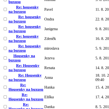
buxusu
Re: housenky
Pavel
11. 8. 2
na buxusu
Re: housenky
Ondra
22. 8. 2
na buxusu
Re: housenky
Janigena
9. 8. 20
na buxusu
Re: housenky
Zdeněk
16. 8. 2
na buxusu
Re: housenky
miroslava
5. 9. 20
na buxusu
Housenky na
Jezeva
5. 8. 20
buxusu
Re: Housenky
Renata
14. 8. 2
na buxusu
Re: Housenky
18. 10. 
Anna
na buxusu
09:40
Re:
Hanka
15. 4. 2
Housenky na buxusu
Re:
Eliška
17. 4. 2
Housenky na buxusu
Re:
Danka
8. 5. 20
Housenky na buxusu