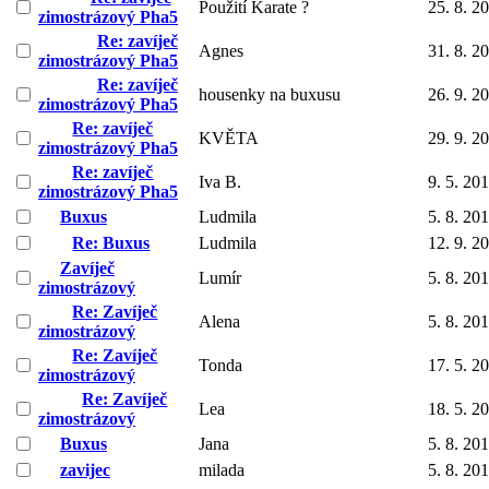
Použití Karate ?
25. 8. 2
zimostrázový Pha5
Re: zavíječ
Agnes
31. 8. 2
zimostrázový Pha5
Re: zavíječ
housenky na buxusu
26. 9. 2
zimostrázový Pha5
Re: zavíječ
KVĚTA
29. 9. 2
zimostrázový Pha5
Re: zavíječ
Iva B.
9. 5. 20
zimostrázový Pha5
Buxus
Ludmila
5. 8. 20
Re: Buxus
Ludmila
12. 9. 2
Zavíječ
Lumír
5. 8. 20
zimostrázový
Re: Zavíječ
Alena
5. 8. 20
zimostrázový
Re: Zavíječ
Tonda
17. 5. 2
zimostrázový
Re: Zavíječ
Lea
18. 5. 2
zimostrázový
Buxus
Jana
5. 8. 20
zavijec
milada
5. 8. 20