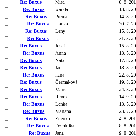
Re: Buxus
Misa
8. 8. 20
Re: Buxus
wanda
13. 8. 2
Re: Buxus
Přema
14. 8. 2
Re: Buxus
Hanka
30. 7. 2
Re: Buxus
Leny
15. 8. 2
Re: Buxus
Ll
31. 3. 2
Re: Buxus
Josef
15. 8. 2
Re: Buxus
Anna
13. 5. 2
Re: Buxus
Natan
17. 8. 2
Re: Buxus
Jana
18. 8. 2
Re: Buxus
hana
22. 8. 2
Re: Buxus
Čermáková
19. 8. 2
Re: Buxus
Marie
24. 8. 2
Re: Buxus
Renek
14. 9. 2
Re: Buxus
Lenka
13. 5. 2
Re: Buxus
Mariana
23. 7. 2
Re: Buxus
Zdenka
4. 8. 20
Re: Buxus
Dominika
8. 8. 20
Re: Buxus
Jana
9. 8. 20