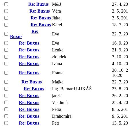
Re: Buxus
M&J
27. 4. 2
Re: Buxus
Věra
2. 5. 20
Re: Buxus
Jitka
3. 5. 20
Re: Buxus
Karel
18. 7. 2
Re:
Eva
22. 7. 2
Buxus
Re: Buxus
Eva
16. 9. 2
Re: Buxus
Lenka
21. 9. 2
Re: Buxus
zloudek
3. 10. 2
Re: Buxus
Ivana
4. 10. 2
30. 10. 
Re: Buxus
Franta
16:20
Re: Buxus
Majka
22. 7. 2
Re: Buxus
Ing. Bernard LUKÁŠ
25. 8. 2
Re: Buxus
jarek
26. 2. 2
Re: Buxus
Vladimír
25. 4. 2
Re: Buxus
Petra
8. 5. 20
Re: Buxus
Drahomíra
9. 5. 20
Re: Buxus
Petr
13. 5. 2