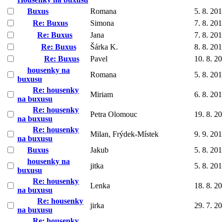
Buxus
Romana
5. 8. 20
Re: Buxus
Simona
7. 8. 20
Re: Buxus
Jana
7. 8. 20
Re: Buxus
Šárka K.
8. 8. 20
Re: Buxus
Pavel
10. 8. 2
housenky na
Romana
5. 8. 20
buxusu
Re: housenky
Miriam
6. 8. 20
na buxusu
Re: housenky
Petra Olomouc
19. 8. 2
na buxusu
Re: housenky
Milan, Frýdek-Místek
9. 9. 20
na buxusu
Buxus
Jakub
5. 8. 20
housenky na
jitka
5. 8. 20
buxusu
Re: housenky
Lenka
18. 8. 2
na buxusu
Re: housenky
jirka
29. 7. 2
na buxusu
Re: housenky