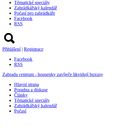
Tématické speciály
Zahrádkářský kalendář
Počasí pro zahrádkáře
Facebook
RSS
Přihlášení
|
Registrace
Facebook
RSS
Zahrada centrum - housenky zavíječe likvidují buxusy
Hlavní strana
Poradna a diskuse
Články
Tématické speciály
Zahrádkářský kalendář
Počasí