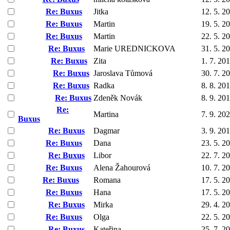
Re: Buxus
Jitka
12. 5. 2
Re: Buxus
Martin
19. 5. 2
Re: Buxus
Martin
22. 5. 2
Re: Buxus
Marie UREDNICKOVA
31. 5. 2
Re: Buxus
Zita
1. 7. 20
Re: Buxus
Jaroslava Tůmová
30. 7. 2
Re: Buxus
Radka
8. 8. 20
Re: Buxus
Zdeněk Novák
8. 9. 20
Re:
Martina
7. 9. 20
Buxus
Re: Buxus
Dagmar
3. 9. 20
Re: Buxus
Dana
23. 5. 2
Re: Buxus
Libor
22. 7. 2
Re: Buxus
Alena Žahourová
10. 7. 2
Re: Buxus
Romana
17. 5. 2
Re: Buxus
Hana
17. 5. 2
Re: Buxus
Mirka
29. 4. 2
Re: Buxus
Olga
22. 5. 2
Re: Buxus
Kateřina
25. 7. 2