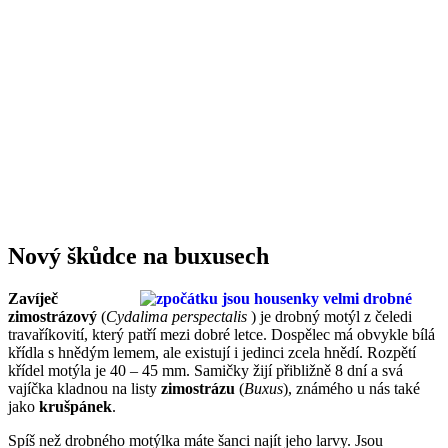
Nový škůdce na buxusech
Zavíječ
zimostrázový
(
Cydalima perspectalis
) je drobný motýl z čeledi
travaříkovití, který patří mezi dobré letce. Dospělec má obvykle bílá
křídla s hnědým lemem, ale existují i jedinci zcela hnědí. Rozpětí
křídel motýla je 40 – 45 mm. Samičky žijí přibližně 8 dní a svá
vajíčka kladnou na listy
zimostrázu
(
Buxus
), známého u nás také
jako
krušpánek
.
Spíš než drobného motýlka máte šanci najít jeho larvy. Jsou