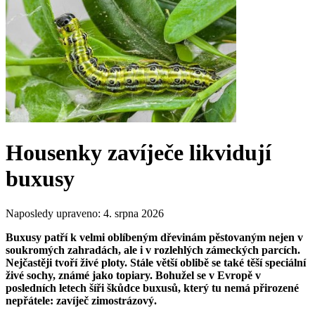
Housenky zavíječe likvidují
buxusy
Naposledy upraveno:
4. srpna 2026
Buxusy patří k velmi oblíbeným dřevinám pěstovaným nejen v
soukromých zahradách, ale i v rozlehlých zámeckých parcích.
Nejčastěji tvoří živé ploty. Stále větší oblibě se také těší speciální
živé sochy, známé jako topiary. Bohužel se v Evropě v
posledních letech šíři škůdce buxusů, který tu nemá přirozené
nepřátele: zavíječ zimostrázový.