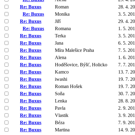
Re: Buxus
Roman
28. 4. 2
Re: Buxus
Monika
3. 5. 20
Re: Buxus
Jiří
29. 4. 2
Re: Buxus
Romana
1. 5. 20
Re: Buxus
Terka
3. 5. 20
Re: Buxus
Jana
6. 5. 20
Re: Buxus
Míra Malešice Praha
7. 5. 20
Re: Buxus
Alena
1. 6. 20
Re: Buxus
Hoděšovice, Býšť, Holicko
7. 7. 20
Re: Buxus
Kamco
13. 7. 2
Re: Buxus
iwashi
19. 7. 2
Re: Buxus
Roman Hošek
19. 7. 2
Re: Buxus
Soňa
30. 7. 2
Re: Buxus
Lenka
28. 8. 2
Re: Buxus
Pavla
2. 9. 20
Re: Buxus
Vlastik
3. 9. 20
Re: Buxus
Béza
7. 9. 20
Re: Buxus
Martina
14. 9. 2