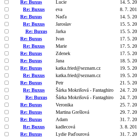
Re: Buxus
Lucie
14. 5. 2
Re: Buxus
eva
8. 7. 20
Re: Buxus
Naďa
14. 5. 2
Re: Buxus
Jaroslav
15. 5. 2
Re: Buxus
Jarka
15. 5. 2
Re: Buxus
Ivan
17. 5. 2
Re: Buxus
Marie
17. 5. 2
Re: Buxus
Zdenek
17. 5. 2
Re: Buxus
Jana
18. 5. 2
Re: Buxus
katka.fried@seznam.cz
19. 5. 2
Re: Buxus
katka.fried@seznam.cz
19. 5. 2
Re: Buxus
Petr
21. 5. 2
Re: Buxus
Šárka Mokrišová - Fantaghiro
24. 7. 2
Re: Buxus
Šárka Mokrišová - Fantaghiro
24. 7. 2
Re: Buxus
Veronika
25. 7. 2
Re: Buxus
Martina Grešlová
29. 7. 2
Re: Buxus
Adam
31. 7. 2
Re: Buxus
kadlecová
3. 8. 20
Re: Buxus
Lydie Paďourová
31. 7. 2