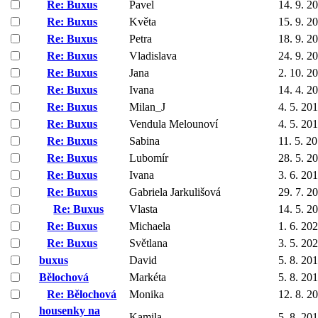
Re: Buxus
Pavel
14. 9. 2
Re: Buxus
Květa
15. 9. 2
Re: Buxus
Petra
18. 9. 2
Re: Buxus
Vladislava
24. 9. 2
Re: Buxus
Jana
2. 10. 2
Re: Buxus
Ivana
14. 4. 2
Re: Buxus
Milan_J
4. 5. 20
Re: Buxus
Vendula Melounoví
4. 5. 20
Re: Buxus
Sabina
11. 5. 2
Re: Buxus
Lubomír
28. 5. 2
Re: Buxus
Ivana
3. 6. 20
Re: Buxus
Gabriela Jarkulišová
29. 7. 2
Re: Buxus
Vlasta
14. 5. 2
Re: Buxus
Michaela
1. 6. 20
Re: Buxus
Světlana
3. 5. 20
buxus
David
5. 8. 20
Bělochová
Markéta
5. 8. 20
Re: Bělochová
Monika
12. 8. 2
housenky na
Kamila
5. 8. 20