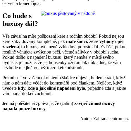
červen a konec října.
Co bude s
buxusy dál?
Vše závisí na míře poškození keře a ročním období. Pokud nejsou
keře zlikvidovány kompletně, pak
máte šanci, že se výhony opět
zazelenají
a buxus, byť méně vzhledný, poroste dál. Zvlášť, pokud
rostlině věnujete zvýšenou péči, včetně zálivky v období sucha.
Pokud došlo k napadení buxusu, který nemáte v místě svého
bydliště, je možné, že jej housenky ožerou tak důkladně, že vám
nezbude nic jiného, než torzo keře odstranit.
Pokud se i ve vašem okolí tento škůdce objevil, budeme rádi, když
nám o něm dáte vědět do komentářů pod článkem. Nejlépe, když
uvedete
kdy, kde a jak silné napadení bylo
, případně zda a jak se
vám podařilo keř zachránit.
Jediná potěšitelná zpráva je, že (zatím)
zavíječ zimostrázový
napadá pouze buxusy
.
Autor: Zahradacentrum.cz