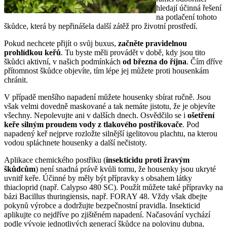
hledají účinná řešení
na potlačení tohoto
škůdce, která by nepřinášela další zátěž pro životní prostředí.
Pokud nechcete přijít o svůj buxus,
začněte pravidelnou
prohlídkou keřů
. Tu byste měli provádět v době, kdy jsou tito
škůdci aktivní, v našich podmínkách
od března do října
. Čím dříve
přítomnost škůdce objevíte, tím lépe jej můžete proti housenkám
chránit.
V případě menšího napadení můžete housenky sbírat ručně. Jsou
však velmi dovedně maskované a tak nemáte jistotu, že je objevíte
všechny. Nepolevujte ani v dalších dnech. Osvědčilo se i
ošetření
keře silným proudem vody z tlakového postřikovače
. Pod
napadený keř nejprve rozložte silnější igelitovou plachtu, na kterou
vodou spláchnete housenky a další nečistoty.
Aplikace chemického postřiku (
insekticidu proti žravým
škůdcům
) není snadná právě kvůli tomu, že housenky jsou ukryté
uvnitř keře. Účinné by měly být přípravky s obsahem látky
thiacloprid (např. Calypso 480 SC). Použít můžete také přípravky na
bázi Bacillus thuringiensis, např. FORAY 48. Vždy však dbejte
pokynů výrobce a dodržujte bezpečnostní pravidla. Insekticid
aplikujte co nejdříve po zjištěném napadení. Načasování vychází
podle vývoje jednotlivých generací škůdce na polovinu dubna,