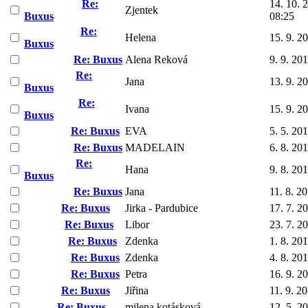
Re:
14. 10. 
Zjentek
Buxus
08:25
Re:
Helena
15. 9. 2
Buxus
Re: Buxus
Alena Reková
9. 9. 20
Re:
Jana
13. 9. 2
Buxus
Re:
Ivana
15. 9. 2
Buxus
Re: Buxus
EVA
5. 5. 20
Re: Buxus
MADELAIN
6. 8. 20
Re:
Hana
9. 8. 20
Buxus
Re: Buxus
Jana
11. 8. 2
Re: Buxus
Jirka - Pardubice
17. 7. 2
Re: Buxus
Libor
23. 7. 2
Re: Buxus
Zdenka
1. 8. 20
Re: Buxus
Zdenka
4. 8. 20
Re: Buxus
Petra
16. 9. 2
Re: Buxus
Jiřina
11. 9. 2
Re: Buxus
milena kotásková
12. 5. 2