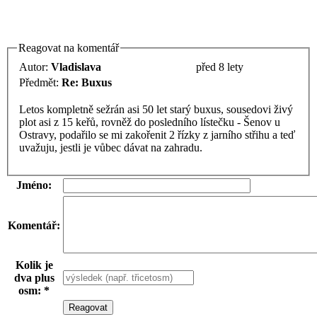
Reagovat na komentář
Autor:
Vladislava
před 8 lety
Předmět:
Re: Buxus
Letos kompletně sežrán asi 50 let starý buxus, sousedovi živý
plot asi z 15 keřů, rovněž do posledního lístečku - Šenov u
Ostravy, podařilo se mi zakořenit 2 řízky z jarního střihu a teď
uvažuju, jestli je vůbec dávat na zahradu.
Jméno:
Komentář:
Kolik je
dva plus
osm: *