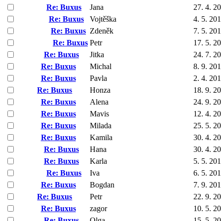
Re: Buxus
Jana
27. 4. 2
Re: Buxus
Vojtěška
4. 5. 20
Re: Buxus
Zdeněk
7. 5. 20
Re: Buxus
Petr
17. 5. 2
Re: Buxus
Jitka
24. 7. 2
Re: Buxus
Michal
8. 9. 20
Re: Buxus
Pavla
2. 4. 20
Re: Buxus
Honza
18. 9. 2
Re: Buxus
Alena
24. 9. 2
Re: Buxus
Mavis
12. 4. 2
Re: Buxus
Milada
25. 5. 2
Re: Buxus
Kamila
30. 4. 2
Re: Buxus
Hana
30. 4. 2
Re: Buxus
Karla
5. 5. 20
Re: Buxus
Iva
6. 5. 20
Re: Buxus
Bogdan
7. 9. 20
Re: Buxus
Petr
22. 9. 2
Re: Buxus
zagor
10. 5. 2
Re: Buxus
Olga
15. 5. 2