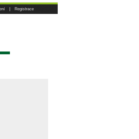
ení
|
Registrace
sí