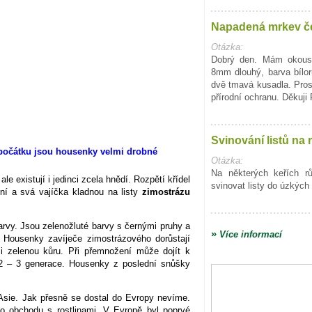
Napadená mrkev č
Otázka:
Dobrý den. Mám okous
8mm dlouhý, barva bílo
dvě tmavá kusadla. Pro
přírodní ochranu. Děkuji
Svinování listů na 
Otázka:
Na některých keřích r
 existují i jedinci zcela hnědí. Rozpětí křídel
svinovat listy do úzkých 
ní a svá vajíčka kladnou na listy
zimostrázu
arvy. Jsou zelenožluté barvy s černými pruhy a
»
Více informací
. Housenky zavíječe zimostrázového dorůstají
 i zelenou kůru. Při přemnožení může dojít k
2 – 3 generace. Housenky z poslední snůšky
Asie. Jak přesně se dostal do Evropy nevíme.
ho obchodu s rostlinami. V Evropě byl poprvé