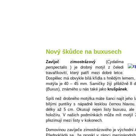
Nový škůdce na buxusech
Zavíječ zimostrázový
(
Cydalima
perspectalis
) je drobný motýl z čeledi
travaříkovití, který patří mezi dobré letce.
Dospělec má obvykle bílá křídla s hnědým lemem, ale
motýla je 40 – 45 mm. Samičky žijí přibližně 8 d
(
Buxus
), známého u nás také jako
krušpánek
.
Spíš než drobného motýlka máte šanci najít jeho l
bílými puntíky s nápadně lesklou černou hlavou
délky až 5 cm. Okusují nejen listy buxusu, ale
holožíru. V našich podmínkách může mít motýl 
přezimují mezi listy v kokonech.
Domovinou zavíječe zimostrázového je východní 
Předpokládá se, že pronikl v rámci mezinárodní