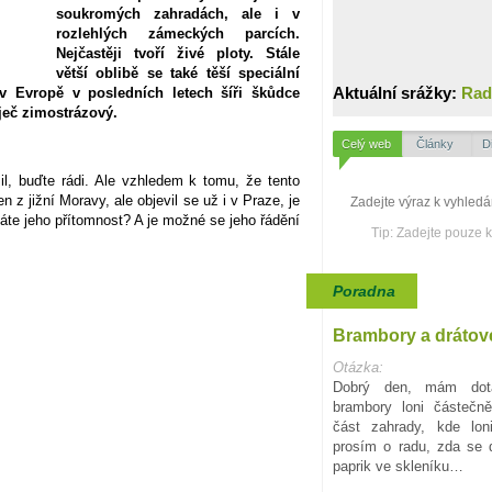
soukromých zahradách, ale i v
rozlehlých zámeckých parcích.
Nejčastěji tvoří živé ploty. Stále
větší oblibě se také těší speciální
Aktuální srážky:
Rad
v Evropě v posledních letech šíři škůdce
ječ zimostrázový.
Celý web
Články
D
l, buďte rádi. Ale vzhledem k tomu, že tento
 z jižní Moravy, ale objevil se už i v Praze, je
áte jeho přítomnost? A je možné se jeho řádění
Tip: Zadejte pouze 
Poradna
Brambory a drátov
Otázka:
Dobrý den, mám dota
brambory loni částečn
část zahrady, kde lon
prosím o radu, zda se d
paprik ve skleníku…