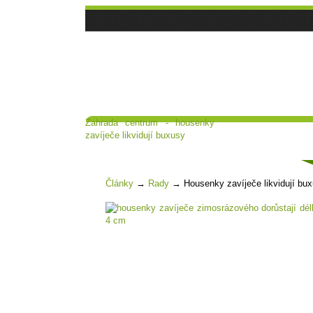
Zahrada centrum - housenky
Hlavní strana
Poradna a diskuse
zavíječe likvidují buxusy
Čl
Články
→
Rady
→
Housenky zavíječe likvidují bu