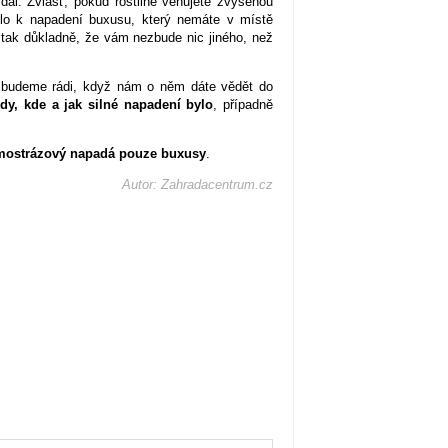
ál. Zvlášť, pokud rostlině věnujete zvýšenou
šlo k napadení buxusu, který nemáte v místě
 tak důkladně, že vám nezbude nic jiného, než
, budeme rádi, když nám o něm dáte vědět do
dy, kde a jak silné napadení bylo
, případně
imostrázový napadá pouze buxusy
.
Autor: Zahradacentrum.cz