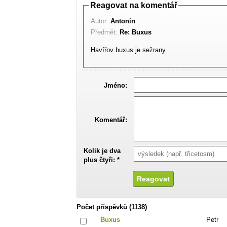
Reagovat na komentář
Autor:
Antonin
Předmět:
Re: Buxus
Havířov buxus je sežrany
Jméno:
Komentář:
Kolik je dva
plus čtyři: *
Počet příspěvků (1138)
Buxus
Petr