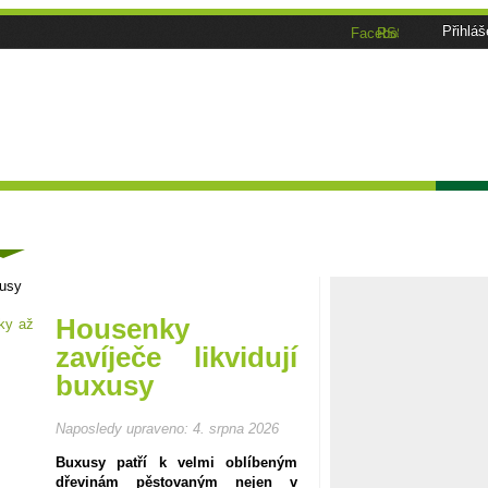
Přihláš
Facebook
RSS
Tématické speciály
Zahrádkářský kalendář
Poča
ánky
xusy
Housenky
zavíječe likvidují
buxusy
Naposledy upraveno:
4. srpna 2026
Buxusy patří k velmi oblíbeným
dřevinám pěstovaným nejen v