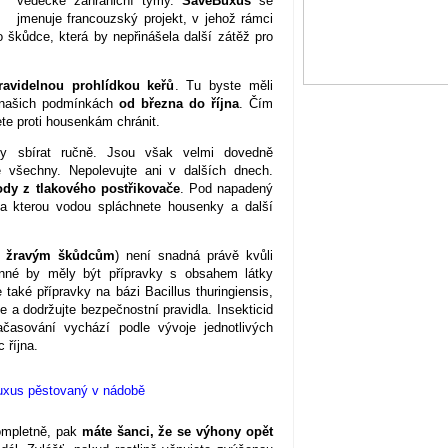
vědecké zahraniční týmy.
SaveBuxus
se
jmenuje francouzský projekt, v jehož rámci
o škůdce, která by nepřinášela další zátěž pro
ravidelnou prohlídkou keřů
. Tu byste měli
v našich podmínkách
od března do října
. Čím
ete proti housenkám chránit.
y sbírat ručně. Jsou však velmi dovedně
e všechny. Nepolevujte ani v dalších dnech.
dy z tlakového postřikovače
. Pod napadený
, na kterou vodou spláchnete housenky a další
ti žravým škůdcům
) není snadná právě kvůli
inné by měly být přípravky s obsahem látky
také přípravky na bázi Bacillus thuringiensis,
a dodržujte bezpečnostní pravidla. Insekticid
ačasování vychází podle vývoje jednotlivých
 října.
ompletně, pak
máte šanci, že se výhony opět