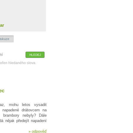
ar
iskuze
kořen hledaného slova.
ec
z, mohu letos vysadit
ě napadené drátovcem na
i brambory nebyly? Dále
á nějak předejít napadení
»
odpověď