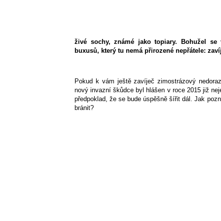
živé sochy, známé jako topiary. Bohužel se 
buxusů, který tu nemá přirozené nepřátele: zaví
Pokud k vám ještě zavíječ zimostrázový nedorazi
nový invazní škůdce byl hlášen v roce 2015 již nejen
předpoklad, že se bude úspěšně šířit dál. Jak pozn
bránit?