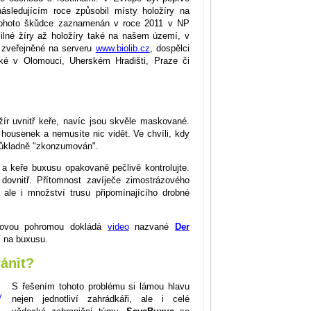
sledujícím roce způsobil místy holožíry na
tohoto škůdce zaznamenán v roce 2011 v NP
ilné žíry až holožíry také na našem území, v
e zveřejněné na serveru
www.biolib.cz
, dospělci
aké v Olomouci, Uherském Hradišti, Praze či
žír uvnitř keře, navíc jsou skvěle maskované.
housenek a nemusíte nic vidět. Ve chvíli, kdy
 důkladně "zkonzumován".
i a keře buxusu opakovaně pečlivě kontrolujte.
 dovnitř. Přítomnost zavíječe zimostrázového
 ale i množství trusu připomínajícího drobné
vdovou pohromou dokládá
video
nazvané
Der
í na buxusu.
ánit?
S řešením tohoto problému si lámou hlavu
nejen jednotliví zahrádkáři, ale i celé