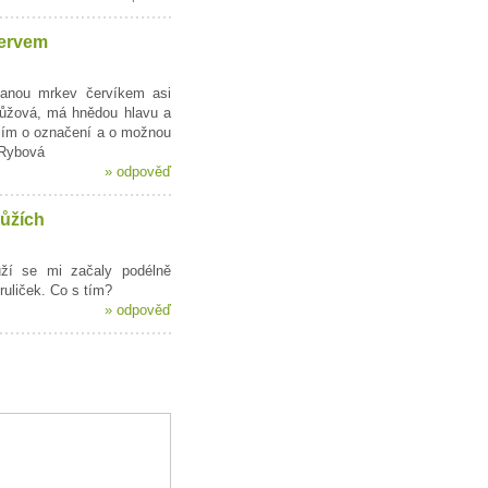
ervem
anou mrkev červíkem asi
růžová, má hnědou hlavu a
sím o označení a o možnou
 Rybová
»
odpověď
růžích
ůží se mi začaly podélně
ruliček. Co s tím?
»
odpověď