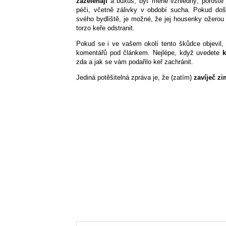
zazelenají
a buxus, byť méně vzhledný, poroste d
péči, včetně zálivky v období sucha. Pokud do
svého bydliště, je možné, že jej housenky ožerou
torzo keře odstranit.
Pokud se i ve vašem okolí tento škůdce objevil
komentářů pod článkem. Nejlépe, když uvedete
k
zda a jak se vám podařilo keř zachránit.
Jediná potěšitelná zpráva je, že (zatím)
zavíječ z