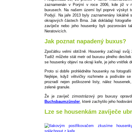
zaznamenán v Porýní v roce 2006, kde již v ná
buxusech. Na našem území byl poprvé výskyt 
Podyjí. Na jaře 2013 byly zaznamenány lokálně s
okrajových částech Brna. Jak dokládají fotografi
zavíječe nebo jeho housenky byli pozorováni t
Neratovicích.
Jak poznat napadený buxus?
Zpočátku velmi obtížně. Housenky začínají svůj 
Tudíž můžete stát metr od buxusu plného desítek 
se housenky objeví na okraji keře, je jeho vnitřek
Proto si dobře prohlédněte housenky na fotografi
Nejlépe, když větvičky rozhrnete a podíváte se
prozradí nejen poškozené listy, nález housenek,
zelené granule.
Že je zavíječ zimostrázový pro buxusy opra
Buchsbaumzünsler
, které zachytilo jeho hodován
Lze se housenkám zavíječe ubr