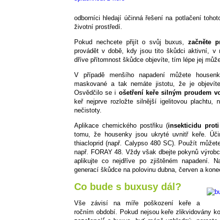
odborníci hledají účinná řešení na potlačení tohot
životní prostředí.
Pokud nechcete přijít o svůj buxus,
začněte p
provádět v době, kdy jsou tito škůdci aktivní, 
dříve přítomnost škůdce objevíte, tím lépe jej můž
V případě menšího napadení můžete housenk
maskované a tak nemáte jistotu, že je objevít
Osvědčilo se i
ošetření keře silným proudem vo
keř nejprve rozložte silnější igelitovou plachtu
nečistoty.
Aplikace chemického postřiku (
insekticidu pro
tomu, že housenky jsou ukryté uvnitř keře. Úč
thiacloprid (např. Calypso 480 SC). Použít můžete 
např. FORAY 48. Vždy však dbejte pokynů výrobce 
aplikujte co nejdříve po zjištěném napadení. N
generací škůdce na polovinu dubna, červen a konec
Co bude s buxusy dál?
Vše závisí na míře poškození keře a
ročním období. Pokud nejsou keře zlikvidovány k