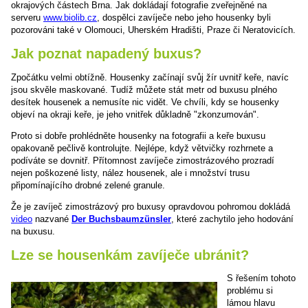
okrajových částech Brna. Jak dokládají fotografie zveřejněné na
serveru
www.biolib.cz
, dospělci zavíječe nebo jeho housenky byli
pozorováni také v Olomouci, Uherském Hradišti, Praze či Neratovicích.
Jak poznat napadený buxus?
Zpočátku velmi obtížně. Housenky začínají svůj žír uvnitř keře, navíc
jsou skvěle maskované. Tudíž můžete stát metr od buxusu plného
desítek housenek a nemusíte nic vidět. Ve chvíli, kdy se housenky
objeví na okraji keře, je jeho vnitřek důkladně "zkonzumován".
Proto si dobře prohlédněte housenky na fotografii a keře buxusu
opakovaně pečlivě kontrolujte. Nejlépe, když větvičky rozhrnete a
podíváte se dovnitř. Přítomnost zavíječe zimostrázového prozradí
nejen poškozené listy, nález housenek, ale i množství trusu
připomínajícího drobné zelené granule.
Že je zavíječ zimostrázový pro buxusy opravdovou pohromou dokládá
video
nazvané
Der Buchsbaumzünsler
, které zachytilo jeho hodování
na buxusu.
Lze se housenkám zavíječe ubránit?
S řešením tohoto
problému si
lámou hlavu