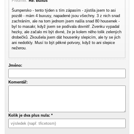
Předmět:
Re: Buxus
Šumpersko - tento týden s tím zápasím - zjistila jsem to asi
pozdě - mám 4 buxusy, napadené jsou všechny. 3 z nich snad
zachráním, ale na tom jednom jsem našla snad 80 housenek -
byl to masakr, když jsem se podívala dovnitř. Zvenku vypadal
hezky, ale začalo mi být divné, že je kolem něho tolik zelených
drobečků. Zkoušela jsem dát housenky slepicím, ale ty se jich
ani nedotkly. Musí to být pěkné potvory, když to ani slepice
nežerou.
Jméno:
Komentář:
Kolik je dva plus nula: *