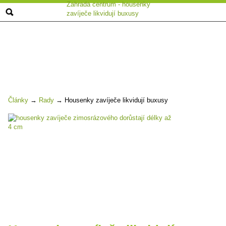
Zahrada centrum - housenky
zavíječe likvidují buxusy
Články
→
Rady
→
Housenky zavíječe likvidují buxusy