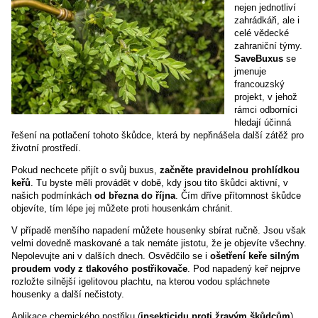
nejen jednotliví
zahrádkáři, ale i
celé vědecké
zahraniční týmy.
SaveBuxus
se
jmenuje
francouzský
projekt, v jehož
rámci odborníci
hledají účinná
řešení na potlačení tohoto škůdce, která by nepřinášela další zátěž pro
životní prostředí.
Pokud nechcete přijít o svůj buxus,
začněte pravidelnou prohlídkou
keřů
. Tu byste měli provádět v době, kdy jsou tito škůdci aktivní, v
našich podmínkách
od března do října
. Čím dříve přítomnost škůdce
objevíte, tím lépe jej můžete proti housenkám chránit.
V případě menšího napadení můžete housenky sbírat ručně. Jsou však
velmi dovedně maskované a tak nemáte jistotu, že je objevíte všechny.
Nepolevujte ani v dalších dnech. Osvědčilo se i
ošetření keře silným
proudem vody z tlakového postřikovače
. Pod napadený keř nejprve
rozložte silnější igelitovou plachtu, na kterou vodou spláchnete
housenky a další nečistoty.
Aplikace chemického postřiku (
insekticidu proti žravým škůdcům
)