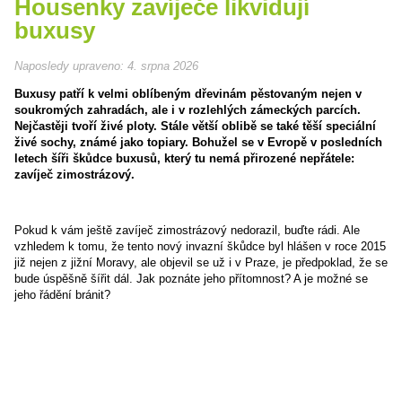
Housenky zavíječe likvidují
buxusy
Naposledy upraveno:
4. srpna 2026
Buxusy patří k velmi oblíbeným dřevinám pěstovaným nejen v
soukromých zahradách, ale i v rozlehlých zámeckých parcích.
Nejčastěji tvoří živé ploty. Stále větší oblibě se také těší speciální
živé sochy, známé jako topiary. Bohužel se v Evropě v posledních
letech šíři škůdce buxusů, který tu nemá přirozené nepřátele:
zavíječ zimostrázový.
Pokud k vám ještě zavíječ zimostrázový nedorazil, buďte rádi. Ale
vzhledem k tomu, že tento nový invazní škůdce byl hlášen v roce 2015
již nejen z jižní Moravy, ale objevil se už i v Praze, je předpoklad, že se
bude úspěšně šířit dál. Jak poznáte jeho přítomnost? A je možné se
jeho řádění bránit?