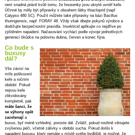
není snadná právě kvůli tomu, že housenky jsou ukryté uvnitř keře.
Účinné by měly být přípravky s obsahem látky thiacloprid (např.
Calypso 480 SC). Použít můžete také přípravky na bázi Bacillus
thuringiensis, např. FORAY 48. Vždy však dbejte pokynů výrobce a
dodržujte bezpečnostní pravidla. Insekticid aplikujte co nejdříve po
zjištěném napadení. Načasování vychází podle vývoje jednotlivých
generací škůdce na polovinu dubna, červen a konec října.
Co bude s
buxusy
dál?
Vše závisí na
míře poškození
keře a ročním
období. Pokud
nejsou keře
zlikvidovány
kompletně, pak
máte šanci, že
se výhony opět
zazelenají
a
buxus, byť méně vzhledný, poroste dál. Zvlášť, pokud rostlině věnujete
zvýšenou péči, včetně zálivky v období sucha. Pokud došlo k
napadení buxusu, který nemáte v místě svého bydliště, je možné, že