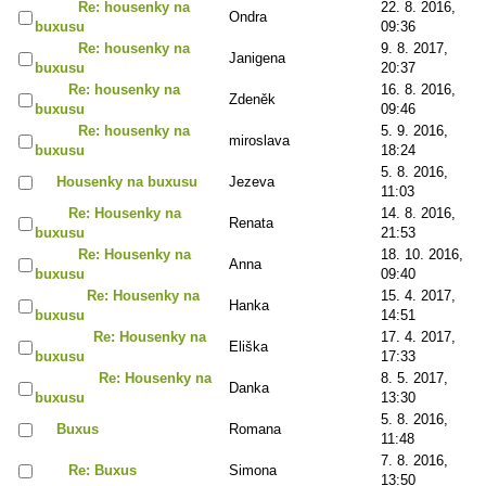
Re: housenky na
22. 8. 2016,
Ondra
buxusu
09:36
Re: housenky na
9. 8. 2017,
Janigena
buxusu
20:37
Re: housenky na
16. 8. 2016,
Zdeněk
buxusu
09:46
Re: housenky na
5. 9. 2016,
miroslava
buxusu
18:24
5. 8. 2016,
Housenky na buxusu
Jezeva
11:03
Re: Housenky na
14. 8. 2016,
Renata
buxusu
21:53
Re: Housenky na
18. 10. 2016,
Anna
buxusu
09:40
Re: Housenky na
15. 4. 2017,
Hanka
buxusu
14:51
Re: Housenky na
17. 4. 2017,
Eliška
buxusu
17:33
Re: Housenky na
8. 5. 2017,
Danka
buxusu
13:30
5. 8. 2016,
Buxus
Romana
11:48
7. 8. 2016,
Re: Buxus
Simona
13:50