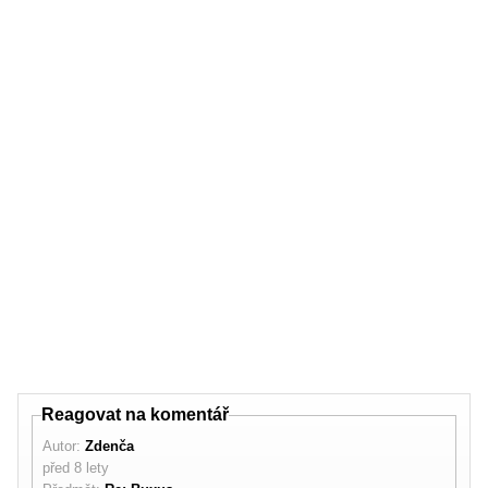
Reagovat na komentář
Autor:
Zdenča
před 8 lety