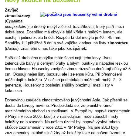
Zavíječ
zimostrázový
(
Cydalima
perspectalis
) je drobný motýl z čeledi travaříkovití, který patří mezi
dobré letce. Dospělec má obvykle bílá křídla s hnědým lemem, ale
existují i jedinci zcela hnědí. Rozpětí křídel motýla je 40 – 45 mm.
Samičky žijí přibližně 8 dní a svá vajíčka kladnou na listy
zimostrázu
(
Buxus
), známého u nás také jako
krušpánek
.
Spíš než drobného motýlka máte šanci najít jeho larvy. Jsou
zelenožluté barvy s černými pruhy a bílými puntíky s nápadně lesklou
černou hlavou. Housenky zavíječe zimostrázového dorůstají délky až 5
cm. Okusují nejen listy buxusu, ale i zelenou kůru. Při přemnožení
může dojít k holožíru. V našich podmínkách může mít motýl 2 – 3
generace. Housenky z poslední snůšky přezimují mezi listy v
kokonech.
Domovinou zavíječe zimostrázového je východní Asie. Jak přesně se
dostal do Evropy nevíme. Předpokládá se, že pronikl v rámci
mezinárodního obchodu s rostlinami. V Evropě byl poprvé zaznamenán
v Porýní v roce 2006, kde již v následujícím roce způsobil místy
holožíry na buxusech. Na našem území byl poprvé výskyt tohoto
škůdce zaznamenán v roce 2011 v NP Podyjí. Na jaře 2013 byly
zaznamenány lokálně silné žíry až holožíry také na našem území, v