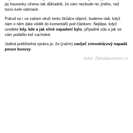
jej housenky ožerou tak důkladně, že vám nezbude nic jiného, než
torzo keře odstranit.
Pokud se i ve vašem okolí tento škůdce objevil, budeme rádi, když
nám o něm dáte vědět do komentářů pod článkem. Nejlépe, když
uvedete
kdy, kde a jak silné napadení bylo
, případně zda a jak se
vám podařilo keř zachránit.
Jediná potěšitelná zpráva je, že (zatím)
zavíječ zimostrázový napadá
pouze buxusy
.
Autor: Zahradacentrum.cz