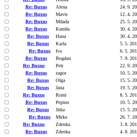
Re: Buxus
Alena
24. 9. 2
Re: Buxus
Mavis
12. 4. 2
Re: Buxus
Milada
25. 5. 2
Re: Buxus
Kamila
30. 4. 2
Re: Buxus
Hana
30. 4. 2
Re: Buxus
Karla
5. 5. 20
Re: Buxus
Iva
6. 5. 20
Re: Buxus
Bogdan
7. 9. 20
Re: Buxus
Petr
22. 9. 2
Re: Buxus
zagor
10. 5. 2
Re: Buxus
Olga
15. 5. 2
Re: Buxus
Jana
19. 5. 2
Re: Buxus
Romi
8. 5. 20
Re: Buxus
Pepino
10. 5. 2
Re: Buxus
Jirka
15. 5. 2
Re: Buxus
Mirka
26. 7. 2
Re: Buxus
Zdenka
3. 8. 20
Re: Buxus
Zdenka
4. 8. 20