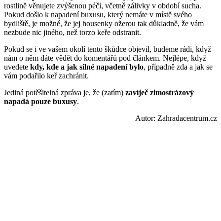
rostlině věnujete zvýšenou péči, včetně zálivky v období sucha.
Pokud došlo k napadení buxusu, který nemáte v místě svého
bydliště, je možné, že jej housenky ožerou tak důkladně, že vám
nezbude nic jiného, než torzo keře odstranit.
Pokud se i ve vašem okolí tento škůdce objevil, budeme rádi, když
nám o něm dáte vědět do komentářů pod článkem. Nejlépe, když
uvedete
kdy, kde a jak silné napadení bylo
, případně zda a jak se
vám podařilo keř zachránit.
Jediná potěšitelná zpráva je, že (zatím)
zavíječ zimostrázový
napadá pouze buxusy
.
Autor: Zahradacentrum.cz