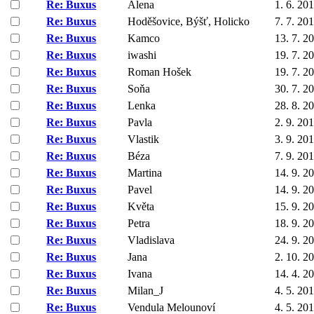
Re: Buxus
Alena
1. 6. 20
Re: Buxus
Hoděšovice, Býšť, Holicko
7. 7. 20
Re: Buxus
Kamco
13. 7. 2
Re: Buxus
iwashi
19. 7. 2
Re: Buxus
Roman Hošek
19. 7. 2
Re: Buxus
Soňa
30. 7. 2
Re: Buxus
Lenka
28. 8. 2
Re: Buxus
Pavla
2. 9. 20
Re: Buxus
Vlastik
3. 9. 20
Re: Buxus
Béza
7. 9. 20
Re: Buxus
Martina
14. 9. 2
Re: Buxus
Pavel
14. 9. 2
Re: Buxus
Květa
15. 9. 2
Re: Buxus
Petra
18. 9. 2
Re: Buxus
Vladislava
24. 9. 2
Re: Buxus
Jana
2. 10. 2
Re: Buxus
Ivana
14. 4. 2
Re: Buxus
Milan_J
4. 5. 20
Re: Buxus
Vendula Melounoví
4. 5. 20