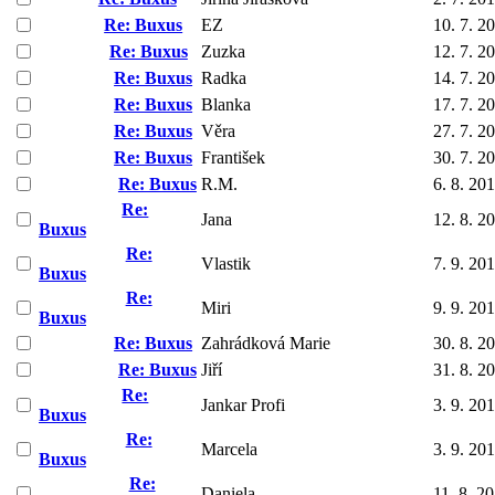
Re: Buxus
EZ
10. 7. 2
Re: Buxus
Zuzka
12. 7. 2
Re: Buxus
Radka
14. 7. 2
Re: Buxus
Blanka
17. 7. 2
Re: Buxus
Věra
27. 7. 2
Re: Buxus
František
30. 7. 2
Re: Buxus
R.M.
6. 8. 20
Re:
Jana
12. 8. 2
Buxus
Re:
Vlastik
7. 9. 20
Buxus
Re:
Miri
9. 9. 20
Buxus
Re: Buxus
Zahrádková Marie
30. 8. 2
Re: Buxus
Jiří
31. 8. 2
Re:
Jankar Profi
3. 9. 20
Buxus
Re:
Marcela
3. 9. 20
Buxus
Re:
Daniela
11. 8. 2