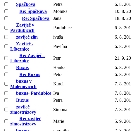
Špačková
Petra
6. 8. 20
Re: Špačková
Monika
10. 8. 2
Re: Špačková
Jana
18. 8. 2
Zavíječ v
Pardubice
6. 8. 20
Pardubicích
zavíječ zlín
ivuša
6. 8. 20
Zavíječ -
Pavlína
6. 8. 20
Líbeznice
Re: Zavíječ -
Petr
21. 9. 2
Líbeznice
Buxus
Hanka
6. 8. 20
Re: Buxus
Petra
6. 8. 20
buxus v
Karel
7. 8. 20
Malenovicích
buxus- Pardubice
Iva
7. 8. 20
Buxus
Petra
7. 8. 20
zavíječ
Simona
7. 8. 20
zimostrázovy
Re: zavíječ
Marie
5. 9. 20
zimostrázovy
buxusy
veronika
7. 8. 20