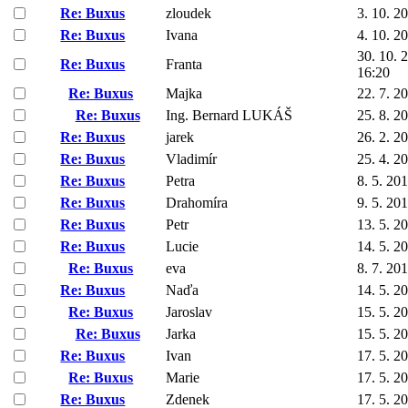
Re: Buxus
zloudek
3. 10. 2
Re: Buxus
Ivana
4. 10. 2
30. 10. 
Re: Buxus
Franta
16:20
Re: Buxus
Majka
22. 7. 2
Re: Buxus
Ing. Bernard LUKÁŠ
25. 8. 2
Re: Buxus
jarek
26. 2. 2
Re: Buxus
Vladimír
25. 4. 2
Re: Buxus
Petra
8. 5. 20
Re: Buxus
Drahomíra
9. 5. 20
Re: Buxus
Petr
13. 5. 2
Re: Buxus
Lucie
14. 5. 2
Re: Buxus
eva
8. 7. 20
Re: Buxus
Naďa
14. 5. 2
Re: Buxus
Jaroslav
15. 5. 2
Re: Buxus
Jarka
15. 5. 2
Re: Buxus
Ivan
17. 5. 2
Re: Buxus
Marie
17. 5. 2
Re: Buxus
Zdenek
17. 5. 2