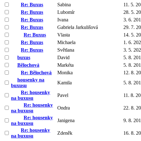
Re: Buxus
Sabina
11. 5. 2
Re: Buxus
Lubomír
28. 5. 2
Re: Buxus
Ivana
3. 6. 20
Re: Buxus
Gabriela Jarkulišová
29. 7. 2
Re: Buxus
Vlasta
14. 5. 2
Re: Buxus
Michaela
1. 6. 20
Re: Buxus
Světlana
3. 5. 20
buxus
David
5. 8. 20
Bělochová
Markéta
5. 8. 20
Re: Bělochová
Monika
12. 8. 2
housenky na
Kamila
5. 8. 20
buxusu
Re: housenky
Pavel
11. 8. 2
na buxusu
Re: housenky
Ondra
22. 8. 2
na buxusu
Re: housenky
Janigena
9. 8. 20
na buxusu
Re: housenky
Zdeněk
16. 8. 2
na buxusu