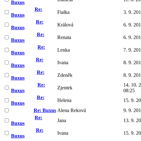
Buxus
Re:
Fialka
3. 9. 20
Buxus
Re:
Králová
6. 9. 20
Buxus
Re:
Renata
6. 9. 20
Buxus
Re:
Lenka
7. 9. 20
Buxus
Re:
Ivana
8. 9. 20
Buxus
Re:
Zdeněk
8. 9. 20
Buxus
Re:
14. 10. 
Zjentek
Buxus
08:25
Re:
Helena
15. 9. 2
Buxus
Re: Buxus
Alena Reková
9. 9. 20
Re:
Jana
13. 9. 2
Buxus
Re:
Ivana
15. 9. 2
Buxus