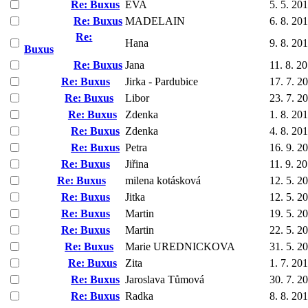
Re: Buxus
EVA
5. 5. 20
Re: Buxus
MADELAIN
6. 8. 20
Re:
Hana
9. 8. 20
Buxus
Re: Buxus
Jana
11. 8. 2
Re: Buxus
Jirka - Pardubice
17. 7. 2
Re: Buxus
Libor
23. 7. 2
Re: Buxus
Zdenka
1. 8. 20
Re: Buxus
Zdenka
4. 8. 20
Re: Buxus
Petra
16. 9. 2
Re: Buxus
Jiřina
11. 9. 2
Re: Buxus
milena kotásková
12. 5. 2
Re: Buxus
Jitka
12. 5. 2
Re: Buxus
Martin
19. 5. 2
Re: Buxus
Martin
22. 5. 2
Re: Buxus
Marie UREDNICKOVA
31. 5. 2
Re: Buxus
Zita
1. 7. 20
Re: Buxus
Jaroslava Tůmová
30. 7. 2
Re: Buxus
Radka
8. 8. 20