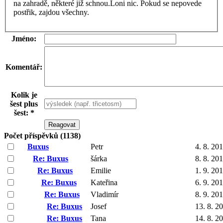
na zahradě, některé již schnou.Loni nic. Pokud se nepovede
postřik, zajdou všechny.
Jméno:
Komentář:
Kolik je
šest plus
šest: *
Počet příspěvků (1138)
Buxus
Petr
4. 8. 20
Re: Buxus
šárka
8. 8. 20
Re: Buxus
Emilie
1. 9. 20
Re: Buxus
Kateřina
6. 9. 20
Re: Buxus
Vladimír
8. 9. 20
Re: Buxus
Josef
13. 8. 2
Re: Buxus
Tana
14. 8. 2