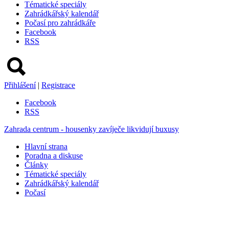
Tématické speciály
Zahrádkářský kalendář
Počasí pro zahrádkáře
Facebook
RSS
Přihlášení
|
Registrace
Facebook
RSS
Zahrada centrum - housenky zavíječe likvidují buxusy
Hlavní strana
Poradna a diskuse
Články
Tématické speciály
Zahrádkářský kalendář
Počasí