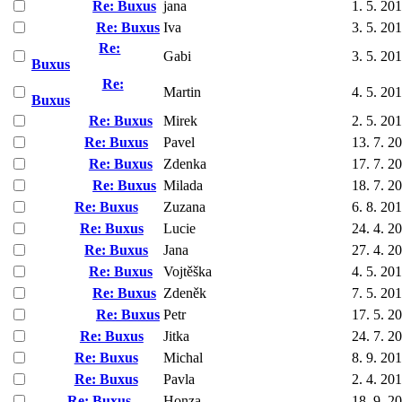
Re: Buxus
jana
1. 5. 20
Re: Buxus
Iva
3. 5. 20
Re:
Gabi
3. 5. 20
Buxus
Re:
Martin
4. 5. 20
Buxus
Re: Buxus
Mirek
2. 5. 20
Re: Buxus
Pavel
13. 7. 2
Re: Buxus
Zdenka
17. 7. 2
Re: Buxus
Milada
18. 7. 2
Re: Buxus
Zuzana
6. 8. 20
Re: Buxus
Lucie
24. 4. 2
Re: Buxus
Jana
27. 4. 2
Re: Buxus
Vojtěška
4. 5. 20
Re: Buxus
Zdeněk
7. 5. 20
Re: Buxus
Petr
17. 5. 2
Re: Buxus
Jitka
24. 7. 2
Re: Buxus
Michal
8. 9. 20
Re: Buxus
Pavla
2. 4. 20
Re: Buxus
Honza
18. 9. 2