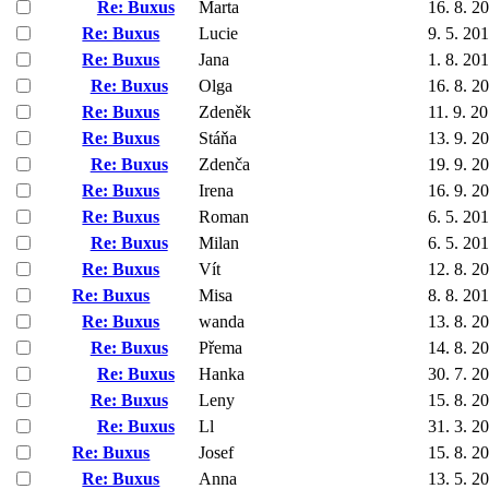
Re: Buxus
Marta
16. 8. 2
Re: Buxus
Lucie
9. 5. 20
Re: Buxus
Jana
1. 8. 20
Re: Buxus
Olga
16. 8. 2
Re: Buxus
Zdeněk
11. 9. 2
Re: Buxus
Stáňa
13. 9. 2
Re: Buxus
Zdenča
19. 9. 2
Re: Buxus
Irena
16. 9. 2
Re: Buxus
Roman
6. 5. 20
Re: Buxus
Milan
6. 5. 20
Re: Buxus
Vít
12. 8. 2
Re: Buxus
Misa
8. 8. 20
Re: Buxus
wanda
13. 8. 2
Re: Buxus
Přema
14. 8. 2
Re: Buxus
Hanka
30. 7. 2
Re: Buxus
Leny
15. 8. 2
Re: Buxus
Ll
31. 3. 2
Re: Buxus
Josef
15. 8. 2
Re: Buxus
Anna
13. 5. 2