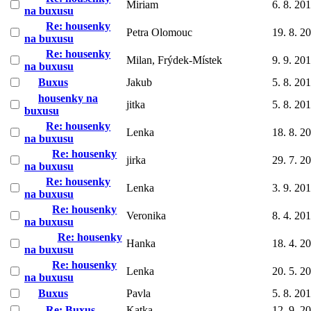
Miriam
6. 8. 20
na buxusu
Re: housenky
Petra Olomouc
19. 8. 2
na buxusu
Re: housenky
Milan, Frýdek-Místek
9. 9. 20
na buxusu
Buxus
Jakub
5. 8. 20
housenky na
jitka
5. 8. 20
buxusu
Re: housenky
Lenka
18. 8. 2
na buxusu
Re: housenky
jirka
29. 7. 2
na buxusu
Re: housenky
Lenka
3. 9. 20
na buxusu
Re: housenky
Veronika
8. 4. 20
na buxusu
Re: housenky
Hanka
18. 4. 2
na buxusu
Re: housenky
Lenka
20. 5. 2
na buxusu
Buxus
Pavla
5. 8. 20
Re: Buxus
Katka
12. 9. 2