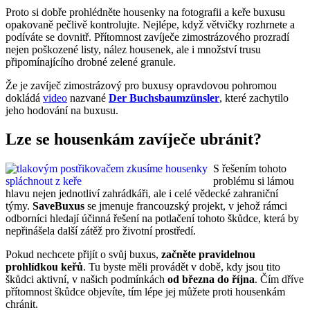
Proto si dobře prohlédněte housenky na fotografii a keře buxusu
opakovaně pečlivě kontrolujte. Nejlépe, když větvičky rozhrnete a
podíváte se dovnitř. Přítomnost zavíječe zimostrázového prozradí
nejen poškozené listy, nález housenek, ale i množství trusu
připomínajícího drobné zelené granule.
Že je zavíječ zimostrázový pro buxusy opravdovou pohromou
dokládá
video
nazvané
Der Buchsbaumzünsler
, které zachytilo
jeho hodování na buxusu.
Lze se housenkám zavíječe ubránit?
S řešením tohoto
problému si lámou
hlavu nejen jednotliví zahrádkáři, ale i celé vědecké zahraniční
týmy.
SaveBuxus
se jmenuje francouzský projekt, v jehož rámci
odborníci hledají účinná řešení na potlačení tohoto škůdce, která by
nepřinášela další zátěž pro životní prostředí.
Pokud nechcete přijít o svůj buxus,
začněte pravidelnou
prohlídkou keřů
. Tu byste měli provádět v době, kdy jsou tito
škůdci aktivní, v našich podmínkách
od března do října
. Čím dříve
přítomnost škůdce objevíte, tím lépe jej můžete proti housenkám
chránit.