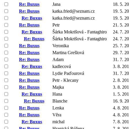
Re: Buxus
Jana
18. 5. 2
Re: Buxus
katka.fried@seznam.cz
19. 5. 2
Re: Buxus
katka.fried@seznam.cz
19. 5. 2
Re: Buxus
Petr
21. 5. 2
Re: Buxus
Šárka Mokrišová - Fantaghiro
24. 7. 2
Re: Buxus
Šárka Mokrišová - Fantaghiro
24. 7. 2
Re: Buxus
Veronika
25. 7. 2
Re: Buxus
Martina Grešlová
29. 7. 2
Re: Buxus
Adam
31. 7. 2
Re: Buxus
kadlecová
3. 8. 20
Re: Buxus
Lydie Paďourová
31. 7. 2
Re: Buxus
Petr - Klecany
2. 8. 20
Re: Buxus
Majka
3. 8. 20
Re: Buxus
Hana
1. 5. 20
Re: Buxus
Blanche
16. 9. 2
Re: Buxus
Lenka
4. 8. 20
Re: Buxus
Věra
4. 8. 20
Re: Buxus
michal
7. 8. 20
Re: Buxus
Hranická Rúžena
7. 8. 20