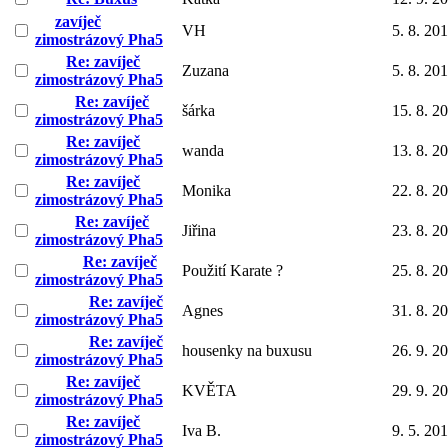
zavíječ
VH
5. 8. 20
zimostrázový Pha5
Re: zavíječ
Zuzana
5. 8. 20
zimostrázový Pha5
Re: zavíječ
šárka
15. 8. 2
zimostrázový Pha5
Re: zavíječ
wanda
13. 8. 2
zimostrázový Pha5
Re: zavíječ
Monika
22. 8. 2
zimostrázový Pha5
Re: zavíječ
Jiřina
23. 8. 2
zimostrázový Pha5
Re: zavíječ
Použití Karate ?
25. 8. 2
zimostrázový Pha5
Re: zavíječ
Agnes
31. 8. 2
zimostrázový Pha5
Re: zavíječ
housenky na buxusu
26. 9. 2
zimostrázový Pha5
Re: zavíječ
KVĚTA
29. 9. 2
zimostrázový Pha5
Re: zavíječ
Iva B.
9. 5. 20
zimostrázový Pha5