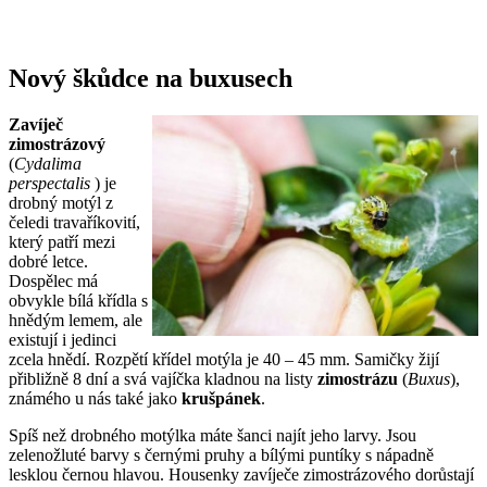
Nový škůdce na buxusech
Zavíječ
zimostrázový
(
Cydalima
perspectalis
) je
drobný motýl z
čeledi travaříkovití,
který patří mezi
dobré letce.
Dospělec má
obvykle bílá křídla s
hnědým lemem, ale
existují i jedinci
zcela hnědí. Rozpětí křídel motýla je 40 – 45 mm. Samičky žijí
přibližně 8 dní a svá vajíčka kladnou na listy
zimostrázu
(
Buxus
),
známého u nás také jako
krušpánek
.
Spíš než drobného motýlka máte šanci najít jeho larvy. Jsou
zelenožluté barvy s černými pruhy a bílými puntíky s nápadně
lesklou černou hlavou. Housenky zavíječe zimostrázového dorůstají