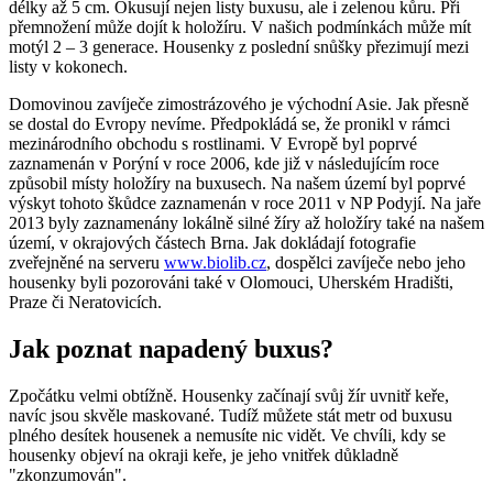
délky až 5 cm. Okusují nejen listy buxusu, ale i zelenou kůru. Při
přemnožení může dojít k holožíru. V našich podmínkách může mít
motýl 2 – 3 generace. Housenky z poslední snůšky přezimují mezi
listy v kokonech.
Domovinou zavíječe zimostrázového je východní Asie. Jak přesně
se dostal do Evropy nevíme. Předpokládá se, že pronikl v rámci
mezinárodního obchodu s rostlinami. V Evropě byl poprvé
zaznamenán v Porýní v roce 2006, kde již v následujícím roce
způsobil místy holožíry na buxusech. Na našem území byl poprvé
výskyt tohoto škůdce zaznamenán v roce 2011 v NP Podyjí. Na jaře
2013 byly zaznamenány lokálně silné žíry až holožíry také na našem
území, v okrajových částech Brna. Jak dokládají fotografie
zveřejněné na serveru
www.biolib.cz
, dospělci zavíječe nebo jeho
housenky byli pozorováni také v Olomouci, Uherském Hradišti,
Praze či Neratovicích.
Jak poznat napadený buxus?
Zpočátku velmi obtížně. Housenky začínají svůj žír uvnitř keře,
navíc jsou skvěle maskované. Tudíž můžete stát metr od buxusu
plného desítek housenek a nemusíte nic vidět. Ve chvíli, kdy se
housenky objeví na okraji keře, je jeho vnitřek důkladně
"zkonzumován".