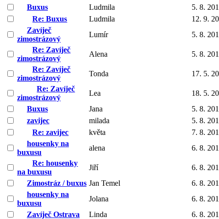
Buxus
Ludmila
5. 8. 20
Re: Buxus
Ludmila
12. 9. 2
Zavíječ
Lumír
5. 8. 20
zimostrázový
Re: Zavíječ
Alena
5. 8. 20
zimostrázový
Re: Zavíječ
Tonda
17. 5. 2
zimostrázový
Re: Zavíječ
Lea
18. 5. 2
zimostrázový
Buxus
Jana
5. 8. 20
zavijec
milada
5. 8. 20
Re: zavijec
květa
7. 8. 20
housenky na
alena
6. 8. 20
buxusu
Re: housenky
Jiří
6. 8. 20
na buxusu
Zimostráz / buxus
Jan Temel
6. 8. 20
housenky na
Jolana
6. 8. 20
buxusu
Zavíječ Ostrava
Linda
6. 8. 20