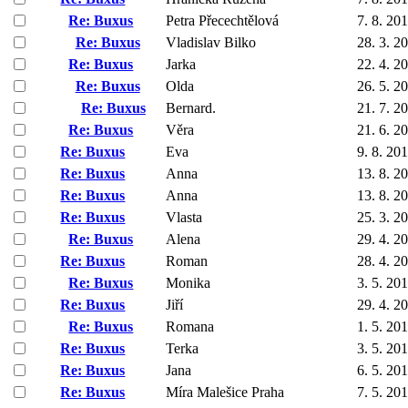
Re: Buxus
Petra Přecechtělová
7. 8. 20
Re: Buxus
Vladislav Bilko
28. 3. 2
Re: Buxus
Jarka
22. 4. 2
Re: Buxus
Olda
26. 5. 2
Re: Buxus
Bernard.
21. 7. 2
Re: Buxus
Věra
21. 6. 2
Re: Buxus
Eva
9. 8. 20
Re: Buxus
Anna
13. 8. 2
Re: Buxus
Anna
13. 8. 2
Re: Buxus
Vlasta
25. 3. 2
Re: Buxus
Alena
29. 4. 2
Re: Buxus
Roman
28. 4. 2
Re: Buxus
Monika
3. 5. 20
Re: Buxus
Jiří
29. 4. 2
Re: Buxus
Romana
1. 5. 20
Re: Buxus
Terka
3. 5. 20
Re: Buxus
Jana
6. 5. 20
Re: Buxus
Míra Malešice Praha
7. 5. 20