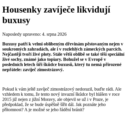
Housenky zavíječe likvidují
buxusy
Naposledy upraveno:
4. srpna 2026
Buxusy patří k velmi oblíbeným dřevinám pěstovaným nejen v
soukromých zahradách, ale i v rozlehlých zámeckých parcích.
Nejčastěji tvoří živé ploty. Stále větší oblibě se také těší speciální
živé sochy, známé jako topiary. Bohužel se v Evropě v
posledních letech šíři škůdce buxusů, který tu nemá přirozené
nepřátele: zavíječ zimostrázový.
Pokud k vám ještě zavíječ zimostrázový nedorazil, buďte rádi. Ale
vzhledem k tomu, že tento nový invazní škůdce byl hlášen v roce
2015 již nejen z jižní Moravy, ale objevil se už i v Praze, je
předpoklad, že se bude úspěšně šířit dál. Jak poznáte jeho
přítomnost? A je možné se jeho řádění bránit?