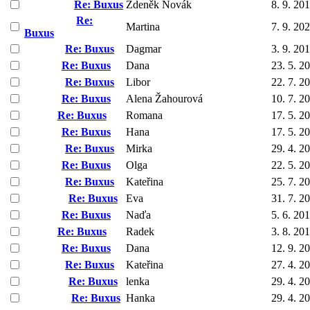
Re: Buxus
Zdeněk Novák
8. 9. 20
Re:
Martina
7. 9. 20
Buxus
Re: Buxus
Dagmar
3. 9. 20
Re: Buxus
Dana
23. 5. 2
Re: Buxus
Libor
22. 7. 2
Re: Buxus
Alena Žahourová
10. 7. 2
Re: Buxus
Romana
17. 5. 2
Re: Buxus
Hana
17. 5. 2
Re: Buxus
Mirka
29. 4. 2
Re: Buxus
Olga
22. 5. 2
Re: Buxus
Kateřina
25. 7. 2
Re: Buxus
Eva
31. 7. 2
Re: Buxus
Naďa
5. 6. 20
Re: Buxus
Radek
3. 8. 20
Re: Buxus
Dana
12. 9. 2
Re: Buxus
Kateřina
27. 4. 2
Re: Buxus
lenka
29. 4. 2
Re: Buxus
Hanka
29. 4. 2