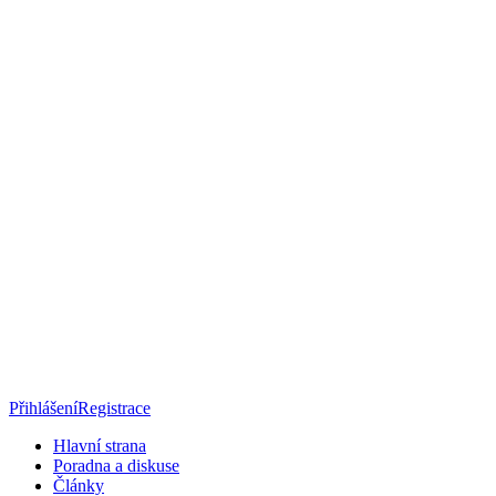
Přihlášení
Registrace
Hlavní strana
Poradna a diskuse
Články