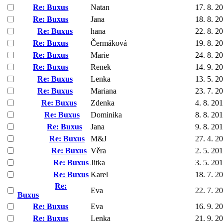
Re: Buxus
Natan
17. 8. 2
Re: Buxus
Jana
18. 8. 2
Re: Buxus
hana
22. 8. 2
Re: Buxus
Čermáková
19. 8. 2
Re: Buxus
Marie
24. 8. 2
Re: Buxus
Renek
14. 9. 2
Re: Buxus
Lenka
13. 5. 2
Re: Buxus
Mariana
23. 7. 2
Re: Buxus
Zdenka
4. 8. 20
Re: Buxus
Dominika
8. 8. 20
Re: Buxus
Jana
9. 8. 20
Re: Buxus
M&J
27. 4. 2
Re: Buxus
Věra
2. 5. 20
Re: Buxus
Jitka
3. 5. 20
Re: Buxus
Karel
18. 7. 2
Re:
Eva
22. 7. 2
Buxus
Re: Buxus
Eva
16. 9. 2
Re: Buxus
Lenka
21. 9. 2