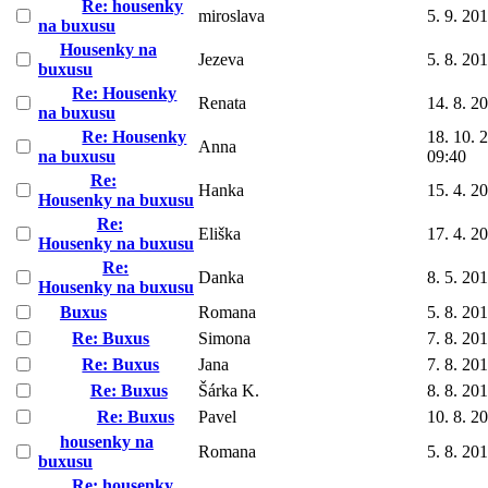
Re: housenky
miroslava
5. 9. 20
na buxusu
Housenky na
Jezeva
5. 8. 20
buxusu
Re: Housenky
Renata
14. 8. 2
na buxusu
Re: Housenky
18. 10. 
Anna
na buxusu
09:40
Re:
Hanka
15. 4. 2
Housenky na buxusu
Re:
Eliška
17. 4. 2
Housenky na buxusu
Re:
Danka
8. 5. 20
Housenky na buxusu
Buxus
Romana
5. 8. 20
Re: Buxus
Simona
7. 8. 20
Re: Buxus
Jana
7. 8. 20
Re: Buxus
Šárka K.
8. 8. 20
Re: Buxus
Pavel
10. 8. 2
housenky na
Romana
5. 8. 20
buxusu
Re: housenky