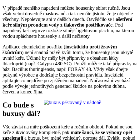
V případě menšího napadení můžete housenky sbírat ručně. Jsou
však velmi dovedně maskované a tak nemáte jistotu, že je objevíte
všechny. Nepolevujte ani v dalších dnech. Osvědčilo se i
ošetření
keře silným proudem vody z tlakového postřikovače
. Pod
napadený keř nejprve rozložte silnější igelitovou plachtu, na kterou
vodou spláchnete housenky a další nečistoty.
Aplikace chemického postřiku (
insekticidu proti žravým
škůdcům
) není snadná právě kvůli tomu, že housenky jsou ukryté
uvnitř keře. Účinné by měly být přípravky s obsahem látky
thiacloprid (např. Calypso 480 SC). Použít můžete také přípravky na
bázi Bacillus thuringiensis, např. FORAY 48. Vždy však dbejte
pokynů výrobce a dodržujte bezpečnostní pravidla. Insekticid
aplikujte co nejdříve po zjištěném napadení. Načasování vychází
podle vývoje jednotlivých generací škůdce na polovinu dubna,
červen a konec října.
Co bude s
buxusy dál?
Vše závisí na míře poškození keře a ročním období. Pokud nejsou
keře zlikvidovány kompletně, pak
máte šanci, že se výhony opět
zazelenají
a buxus, byť méně vzhledný, poroste dál. Zvlášť, pokud