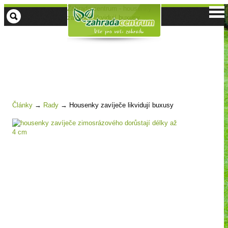
Zahrada centrum - housenky
zavíječe likvidují buxusy
Články
→
Rady
→
Housenky zavíječe likvidují buxusy