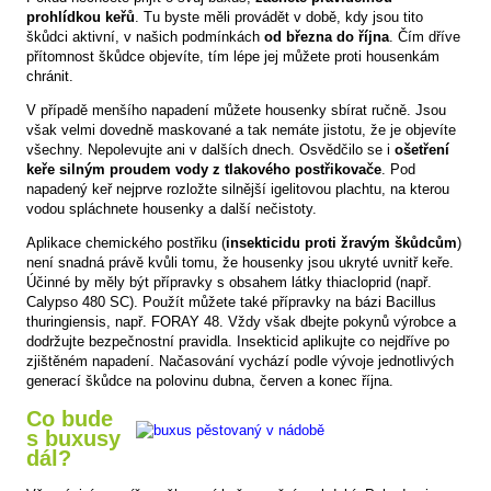
prohlídkou keřů
. Tu byste měli provádět v době, kdy jsou tito
škůdci aktivní, v našich podmínkách
od března do října
. Čím dříve
přítomnost škůdce objevíte, tím lépe jej můžete proti housenkám
chránit.
V případě menšího napadení můžete housenky sbírat ručně. Jsou
však velmi dovedně maskované a tak nemáte jistotu, že je objevíte
všechny. Nepolevujte ani v dalších dnech. Osvědčilo se i
ošetření
keře silným proudem vody z tlakového postřikovače
. Pod
napadený keř nejprve rozložte silnější igelitovou plachtu, na kterou
vodou spláchnete housenky a další nečistoty.
Aplikace chemického postřiku (
insekticidu proti žravým škůdcům
)
není snadná právě kvůli tomu, že housenky jsou ukryté uvnitř keře.
Účinné by měly být přípravky s obsahem látky thiacloprid (např.
Calypso 480 SC). Použít můžete také přípravky na bázi Bacillus
thuringiensis, např. FORAY 48. Vždy však dbejte pokynů výrobce a
dodržujte bezpečnostní pravidla. Insekticid aplikujte co nejdříve po
zjištěném napadení. Načasování vychází podle vývoje jednotlivých
generací škůdce na polovinu dubna, červen a konec října.
Co bude
s buxusy
dál?