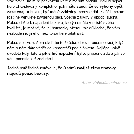
Vše závisí na míře poškození keře a ročním období. Pokud nejsou
keře zlikvidovány kompletně, pak
máte šanci, že se výhony opět
zazelenají
a buxus, byť méně vzhledný, poroste dál. Zvlášť, pokud
rostlině věnujete zvýšenou péči, včetně zálivky v období sucha.
Pokud došlo k napadení buxusu, který nemáte v místě svého
bydliště, je možné, že jej housenky ožerou tak důkladně, že vám
nezbude nic jiného, než torzo keře odstranit.
Pokud se i ve vašem okolí tento škůdce objevil, budeme rádi, když
nám o něm dáte vědět do komentářů pod článkem. Nejlépe, když
uvedete
kdy, kde a jak silné napadení bylo
, případně zda a jak se
vám podařilo keř zachránit.
Jediná potěšitelná zpráva je, že (zatím)
zavíječ zimostrázový
napadá pouze buxusy
.
Autor: Zahradacentrum.cz