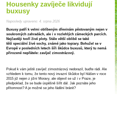
Housenky zavíječe likvidují
buxusy
Naposledy upraveno:
4. srpna 2026
Buxusy patří k velmi oblíbeným dřevinám pěstovaným nejen v
soukromých zahradách, ale i v rozlehlých zámeckých parcích.
Nejčastěji tvoří živé ploty. Stále větší oblibě se také
těší speciální živé sochy, známé jako topiary. Bohužel se v
Evropě v posledních letech šíři škůdce buxusů, který tu nemá
přirozené nepřátele: zavíječ zimostrázový.
Pokud k vám ještě zavíječ zimostrázový nedorazil, buďte rádi. Ale
vzhledem k tomu, že tento nový invazní škůdce byl hlášen v roce
2015 již nejen z jižní Moravy, ale objevil se už i v Praze, je
předpoklad, že se bude úspěšně šířit dál. Jak poznáte jeho
přítomnost? A je možné se jeho řádění bránit?