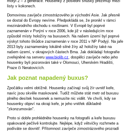
motýl 2 – 3 generace. Housenky z poslední snůšky přezimují mezi
listy v kokonech.
Domovinou zavíječe zimostrázového je východní Asie. Jak přesně
se dostal do Evropy nevíme. Předpokládá se, že pronikl v rámci
mezinárodního obchodu s rostlinami. V Evropě byl poprvé
zaznamenán v Porýní v roce 2006, kde již v následujícím roce
způsobil místy holožíry na buxusech. Na našem území byl poprvé
výskyt tohoto škůdce zaznamenán v roce 2011 v NP Podyjí. Na jaře
2013 byly zaznamenány lokálně silné žíry až holožíry také na
našem území, v okrajových částech Brna. Jak dokládají fotografie
zveřejněné na serveru
www.biolib.cz
, dospělci zavíječe nebo jeho
housenky byli pozorováni také v Olomouci, Uherském Hradišti,
Praze či Neratovicích.
Jak poznat napadený buxus?
Zpočátku velmi obtížně. Housenky začínají svůj žír uvnitř keře,
navíc jsou skvěle maskované. Tudíž můžete stát metr od buxusu
plného desítek housenek a nemusíte nic vidět. Ve chvíli, kdy se
housenky objeví na okraji keře, je jeho vnitřek důkladně
"zkonzumován".
Proto si dobře prohlédněte housenky na fotografii a keře buxusu
opakovaně pečlivě kontrolujte. Nejlépe, když větvičky rozhrnete a
podíváte se dovnitř. Přítomnost zavíječe zimostrázového prozradí