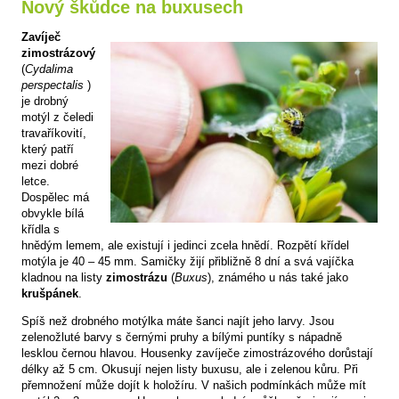
Nový škůdce na buxusech
Zavíječ
zimostrázový
(
Cydalima
perspectalis
)
je drobný
motýl z čeledi
travaříkovití,
který patří
mezi dobré
letce.
Dospělec má
obvykle bílá
křídla s
hnědým lemem, ale existují i jedinci zcela hnědí. Rozpětí křídel
motýla je 40 – 45 mm. Samičky žijí přibližně 8 dní a svá vajíčka
kladnou na listy
zimostrázu
(
Buxus
), známého u nás také jako
krušpánek
.
Spíš než drobného motýlka máte šanci najít jeho larvy. Jsou
zelenožluté barvy s černými pruhy a bílými puntíky s nápadně
lesklou černou hlavou. Housenky zavíječe zimostrázového dorůstají
délky až 5 cm. Okusují nejen listy buxusu, ale i zelenou kůru. Při
přemnožení může dojít k holožíru. V našich podmínkách může mít