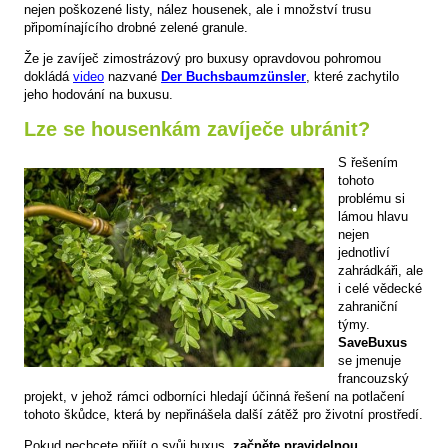
nejen poškozené listy, nález housenek, ale i množství trusu
připomínajícího drobné zelené granule.
Že je zavíječ zimostrázový pro buxusy opravdovou pohromou
dokládá
video
nazvané
Der Buchsbaumzünsler
, které zachytilo
jeho hodování na buxusu.
Lze se housenkám zavíječe ubránit?
S řešením
tohoto
problému si
lámou hlavu
nejen
jednotliví
zahrádkáři, ale
i celé vědecké
zahraniční
týmy.
SaveBuxus
se jmenuje
francouzský
projekt, v jehož rámci odborníci hledají účinná řešení na potlačení
tohoto škůdce, která by nepřinášela další zátěž pro životní prostředí.
Pokud nechcete přijít o svůj buxus,
začněte pravidelnou