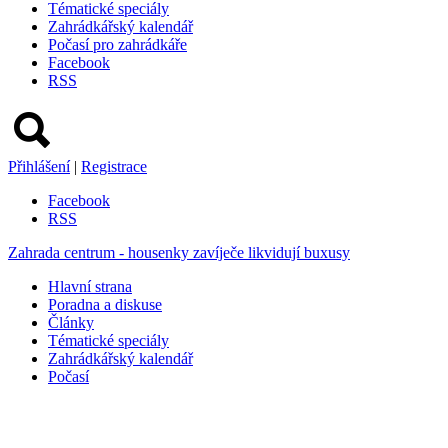
Tématické speciály
Zahrádkářský kalendář
Počasí pro zahrádkáře
Facebook
RSS
Přihlášení
|
Registrace
Facebook
RSS
Zahrada centrum - housenky zavíječe likvidují buxusy
Hlavní strana
Poradna a diskuse
Články
Tématické speciály
Zahrádkářský kalendář
Počasí