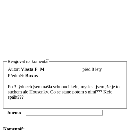
Reagovat na komentář
Autor:
Vlasta F- M
před 8 lety
Předmět:
Buxus
Po 3 týdnech jsem našla schnoucí keře, myslela jsem ,že je to
suchem ale Housenky. Co se stane potom s nimi??? Keře
spálit???
Jméno:
Komentář: