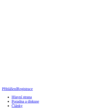
Přihlášení
Registrace
Hlavní strana
Poradna a diskuse
Články