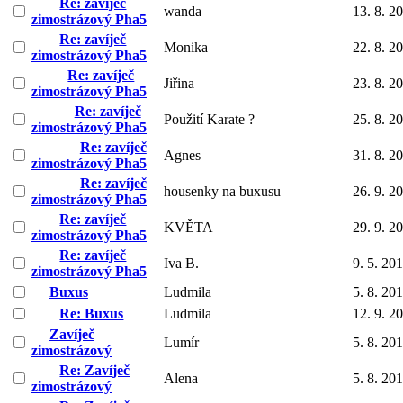
Re: zavíječ
wanda
13. 8. 2
zimostrázový Pha5
Re: zavíječ
Monika
22. 8. 2
zimostrázový Pha5
Re: zavíječ
Jiřina
23. 8. 2
zimostrázový Pha5
Re: zavíječ
Použití Karate ?
25. 8. 2
zimostrázový Pha5
Re: zavíječ
Agnes
31. 8. 2
zimostrázový Pha5
Re: zavíječ
housenky na buxusu
26. 9. 2
zimostrázový Pha5
Re: zavíječ
KVĚTA
29. 9. 2
zimostrázový Pha5
Re: zavíječ
Iva B.
9. 5. 20
zimostrázový Pha5
Buxus
Ludmila
5. 8. 20
Re: Buxus
Ludmila
12. 9. 2
Zavíječ
Lumír
5. 8. 20
zimostrázový
Re: Zavíječ
Alena
5. 8. 20
zimostrázový