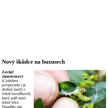
Nový škůdce na buxusech
Zavíječ
zimostrázový
(
Cydalima
perspectalis
) je
drobný motýl z
čeledi travaříkovití,
který patří mezi
dobré letce.
Dospělec má