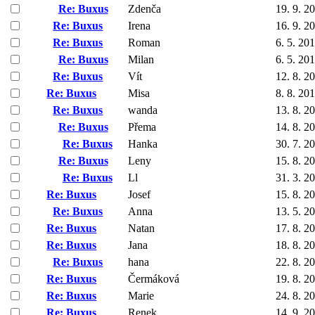
Re: Buxus
Zdenča
19. 9. 2
Re: Buxus
Irena
16. 9. 2
Re: Buxus
Roman
6. 5. 20
Re: Buxus
Milan
6. 5. 20
Re: Buxus
Vít
12. 8. 2
Re: Buxus
Misa
8. 8. 20
Re: Buxus
wanda
13. 8. 2
Re: Buxus
Přema
14. 8. 2
Re: Buxus
Hanka
30. 7. 2
Re: Buxus
Leny
15. 8. 2
Re: Buxus
Ll
31. 3. 2
Re: Buxus
Josef
15. 8. 2
Re: Buxus
Anna
13. 5. 2
Re: Buxus
Natan
17. 8. 2
Re: Buxus
Jana
18. 8. 2
Re: Buxus
hana
22. 8. 2
Re: Buxus
Čermáková
19. 8. 2
Re: Buxus
Marie
24. 8. 2
Re: Buxus
Renek
14. 9. 2