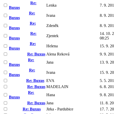
Re:
Lenka
7. 9. 20
Buxus
Re:
Ivana
8. 9. 20
Buxus
Re:
Zdeněk
8. 9. 20
Buxus
Re:
14. 10. 
Zjentek
Buxus
08:25
Re:
Helena
15. 9. 2
Buxus
Re: Buxus
Alena Reková
9. 9. 20
Re:
Jana
13. 9. 2
Buxus
Re:
Ivana
15. 9. 2
Buxus
Re: Buxus
EVA
5. 5. 20
Re: Buxus
MADELAIN
6. 8. 20
Re:
Hana
9. 8. 20
Buxus
Re: Buxus
Jana
11. 8. 2
Re: Buxus
Jirka - Pardubice
17. 7. 2