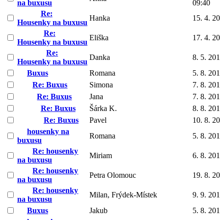
na buxusu
09:40
Re:
Hanka
15. 4. 2
Housenky na buxusu
Re:
Eliška
17. 4. 2
Housenky na buxusu
Re:
Danka
8. 5. 20
Housenky na buxusu
Buxus
Romana
5. 8. 20
Re: Buxus
Simona
7. 8. 20
Re: Buxus
Jana
7. 8. 20
Re: Buxus
Šárka K.
8. 8. 20
Re: Buxus
Pavel
10. 8. 2
housenky na
Romana
5. 8. 20
buxusu
Re: housenky
Miriam
6. 8. 20
na buxusu
Re: housenky
Petra Olomouc
19. 8. 2
na buxusu
Re: housenky
Milan, Frýdek-Místek
9. 9. 20
na buxusu
Buxus
Jakub
5. 8. 20