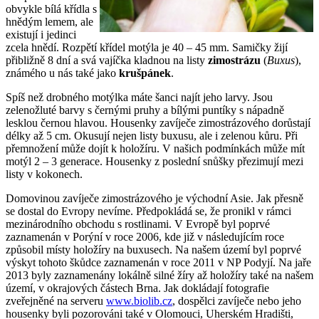
obvykle bílá křídla s
hnědým lemem, ale
existují i jedinci
zcela hnědí. Rozpětí křídel motýla je 40 – 45 mm. Samičky žijí
přibližně 8 dní a svá vajíčka kladnou na listy
zimostrázu
(
Buxus
),
známého u nás také jako
krušpánek
.
Spíš než drobného motýlka máte šanci najít jeho larvy. Jsou
zelenožluté barvy s černými pruhy a bílými puntíky s nápadně
lesklou černou hlavou. Housenky zavíječe zimostrázového dorůstají
délky až 5 cm. Okusují nejen listy buxusu, ale i zelenou kůru. Při
přemnožení může dojít k holožíru. V našich podmínkách může mít
motýl 2 – 3 generace. Housenky z poslední snůšky přezimují mezi
listy v kokonech.
Domovinou zavíječe zimostrázového je východní Asie. Jak přesně
se dostal do Evropy nevíme. Předpokládá se, že pronikl v rámci
mezinárodního obchodu s rostlinami. V Evropě byl poprvé
zaznamenán v Porýní v roce 2006, kde již v následujícím roce
způsobil místy holožíry na buxusech. Na našem území byl poprvé
výskyt tohoto škůdce zaznamenán v roce 2011 v NP Podyjí. Na jaře
2013 byly zaznamenány lokálně silné žíry až holožíry také na našem
území, v okrajových částech Brna. Jak dokládají fotografie
zveřejněné na serveru
www.biolib.cz
, dospělci zavíječe nebo jeho
housenky byli pozorováni také v Olomouci, Uherském Hradišti,