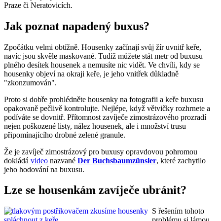
Praze či Neratovicích.
Jak poznat napadený buxus?
Zpočátku velmi obtížně. Housenky začínají svůj žír uvnitř keře,
navíc jsou skvěle maskované. Tudíž můžete stát metr od buxusu
plného desítek housenek a nemusíte nic vidět. Ve chvíli, kdy se
housenky objeví na okraji keře, je jeho vnitřek důkladně
"zkonzumován".
Proto si dobře prohlédněte housenky na fotografii a keře buxusu
opakovaně pečlivě kontrolujte. Nejlépe, když větvičky rozhrnete a
podíváte se dovnitř. Přítomnost zavíječe zimostrázového prozradí
nejen poškozené listy, nález housenek, ale i množství trusu
připomínajícího drobné zelené granule.
Že je zavíječ zimostrázový pro buxusy opravdovou pohromou
dokládá
video
nazvané
Der Buchsbaumzünsler
, které zachytilo
jeho hodování na buxusu.
Lze se housenkám zavíječe ubránit?
S řešením tohoto
problému si lámou