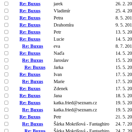
Re: Buxus
jarek
26. 2. 2
Re: Buxus
Vladimír
25. 4. 2
Re: Buxus
Petra
8. 5. 20
Re: Buxus
Drahomíra
9. 5. 20
Re: Buxus
Petr
13. 5. 2
Re: Buxus
Lucie
14. 5. 2
Re: Buxus
eva
8. 7. 20
Re: Buxus
Naďa
14. 5. 2
Re: Buxus
Jaroslav
15. 5. 2
Re: Buxus
Jarka
15. 5. 2
Re: Buxus
Ivan
17. 5. 2
Re: Buxus
Marie
17. 5. 2
Re: Buxus
Zdenek
17. 5. 2
Re: Buxus
Jana
18. 5. 2
Re: Buxus
katka.fried@seznam.cz
19. 5. 2
Re: Buxus
katka.fried@seznam.cz
19. 5. 2
Re: Buxus
Petr
21. 5. 2
Re: Buxus
Šárka Mokrišová - Fantaghiro
24. 7. 2
Re: Buxus
Šárka Mokrišová - Fantaghiro
24. 7. 2