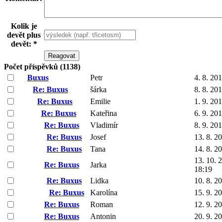
Kolik je
devět plus
devět: *
Počet příspěvků (1138)
Buxus
Petr
4. 8. 20
Re: Buxus
šárka
8. 8. 20
Re: Buxus
Emilie
1. 9. 20
Re: Buxus
Kateřina
6. 9. 20
Re: Buxus
Vladimír
8. 9. 20
Re: Buxus
Josef
13. 8. 2
Re: Buxus
Tana
14. 8. 2
13. 10. 
Re: Buxus
Jarka
18:19
Re: Buxus
Lidka
10. 8. 2
Re: Buxus
Karolína
15. 9. 2
Re: Buxus
Roman
12. 9. 2
Re: Buxus
Antonin
20. 9. 2