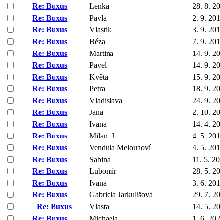
Re: Buxus
Lenka
28. 8. 2
Re: Buxus
Pavla
2. 9. 20
Re: Buxus
Vlastik
3. 9. 20
Re: Buxus
Béza
7. 9. 20
Re: Buxus
Martina
14. 9. 2
Re: Buxus
Pavel
14. 9. 2
Re: Buxus
Květa
15. 9. 2
Re: Buxus
Petra
18. 9. 2
Re: Buxus
Vladislava
24. 9. 2
Re: Buxus
Jana
2. 10. 2
Re: Buxus
Ivana
14. 4. 2
Re: Buxus
Milan_J
4. 5. 20
Re: Buxus
Vendula Melounoví
4. 5. 20
Re: Buxus
Sabina
11. 5. 2
Re: Buxus
Lubomír
28. 5. 2
Re: Buxus
Ivana
3. 6. 20
Re: Buxus
Gabriela Jarkulišová
29. 7. 2
Re: Buxus
Vlasta
14. 5. 2
Re: Buxus
Michaela
1. 6. 20