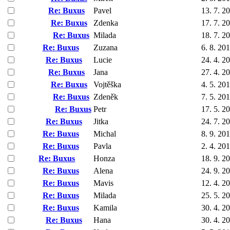
Re: Buxus
Pavel
13. 7. 2
Re: Buxus
Zdenka
17. 7. 2
Re: Buxus
Milada
18. 7. 2
Re: Buxus
Zuzana
6. 8. 20
Re: Buxus
Lucie
24. 4. 2
Re: Buxus
Jana
27. 4. 2
Re: Buxus
Vojtěška
4. 5. 20
Re: Buxus
Zdeněk
7. 5. 20
Re: Buxus
Petr
17. 5. 2
Re: Buxus
Jitka
24. 7. 2
Re: Buxus
Michal
8. 9. 20
Re: Buxus
Pavla
2. 4. 20
Re: Buxus
Honza
18. 9. 2
Re: Buxus
Alena
24. 9. 2
Re: Buxus
Mavis
12. 4. 2
Re: Buxus
Milada
25. 5. 2
Re: Buxus
Kamila
30. 4. 2
Re: Buxus
Hana
30. 4. 2