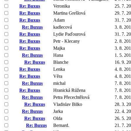
Re: Buxus
Veronika
25. 7. 2
Re: Buxus
Martina Grešlová
29. 7. 2
Re: Buxus
Adam
31. 7. 2
Re: Buxus
kadlecová
3. 8. 20
Re: Buxus
Lydie Paďourová
31. 7. 2
Re: Buxus
Petr - Klecany
2. 8. 20
Re: Buxus
Majka
3. 8. 20
Re: Buxus
Hana
1. 5. 20
Re: Buxus
Blanche
16. 9. 2
Re: Buxus
Lenka
4. 8. 20
Re: Buxus
Věra
4. 8. 20
Re: Buxus
michal
7. 8. 20
Re: Buxus
Hranická Rúžena
7. 8. 20
Re: Buxus
Petra Přecechtělová
7. 8. 20
Re: Buxus
Vladislav Bilko
28. 3. 2
Re: Buxus
Jarka
22. 4. 2
Re: Buxus
Olda
26. 5. 2
Re: Buxus
Bernard.
21. 7. 2