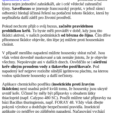
hlavu nejen jednotliví zahrádkáři, ale i celé vědecké zahraniční
týmy.
SaveBuxus
se jmenuje francouzský projekt, v jehož rámci
odborníci hledají účinná řešení na potlačení tohoto škůdce, která by
nepřinášela další zátěž pro životní prostředí.
Pokud nechcete přijít o svůj buxus,
začněte pravidelnou
prohlídkou keřů
. Tu byste měli provádět v době, kdy jsou tito
škůdci aktivní, v našich podmínkách
od března do října
. Čím dříve
přítomnost škůdce objevíte, tím lépe jej můžete proti housenkám
chránit.
V případě menšího napadení můžete housenky sbírat ručně. Jsou
však velmi dovedně maskované a tak nemáte jistotu, že je objevíte
všechny. Nepolevujte ani v dalších dnech. Osvědčilo se i
ošetření
keře silným proudem vody z tlakového postřikovače
. Pod
napadený keř nejprve rozložte silnější igelitovou plachtu, na kterou
vodou spláchnete housenky a další nečistoty.
Aplikace chemického postřiku (
insekticidu proti žravým
škůdcům
) není snadná právě kvůli tomu, že housenky jsou ukryté
uvnitř keře. Účinné by měly být přípravky s obsahem látky
thiacloprid (např. Calypso 480 SC). Použít můžete také přípravky na
bázi Bacillus thuringiensis, např. FORAY 48. Vždy však dbejte
pokynů výrobce a dodržujte bezpečnostní pravidla. Insekticid
aplikujte co nejdříve po zjištěném napadení. Načasování vychází