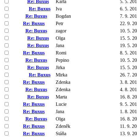
Re: Buxus
Karla
5. 5. 20
Re: Buxus
Iva
6. 5. 20
Re: Buxus
Bogdan
7. 9. 20
Re: Buxus
Petr
22. 9. 2
Re: Buxus
zagor
10. 5. 2
Re: Buxus
Olga
15. 5. 2
Re: Buxus
Jana
19. 5. 2
Re: Buxus
Romi
8. 5. 20
Re: Buxus
Pepino
10. 5. 2
Re: Buxus
Jirka
15. 5. 2
Re: Buxus
Mirka
26. 7. 2
Re: Buxus
Zdenka
3. 8. 20
Re: Buxus
Zdenka
4. 8. 20
Re: Buxus
Marta
16. 8. 2
Re: Buxus
Lucie
9. 5. 20
Re: Buxus
Jana
1. 8. 20
Re: Buxus
Olga
16. 8. 2
Re: Buxus
Zdeněk
11. 9. 2
Re: Buxus
Stáňa
13. 9. 2