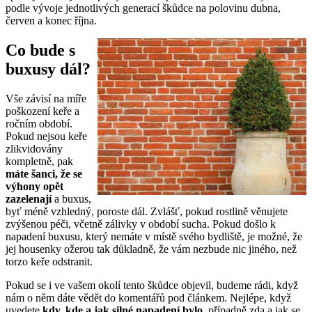
podle vývoje jednotlivých generací škůdce na polovinu dubna,
červen a konec října.
Co bude s
buxusy dál?
Vše závisí na míře
poškození keře a
ročním období.
Pokud nejsou keře
zlikvidovány
kompletně, pak
máte šanci, že se
výhony opět
zazelenají
a buxus,
byť méně vzhledný, poroste dál. Zvlášť, pokud rostlině věnujete
zvýšenou péči, včetně zálivky v období sucha. Pokud došlo k
napadení buxusu, který nemáte v místě svého bydliště, je možné, že
jej housenky ožerou tak důkladně, že vám nezbude nic jiného, než
torzo keře odstranit.
Pokud se i ve vašem okolí tento škůdce objevil, budeme rádi, když
nám o něm dáte vědět do komentářů pod článkem. Nejlépe, když
uvedete
kdy, kde a jak silné napadení bylo
, případně zda a jak se