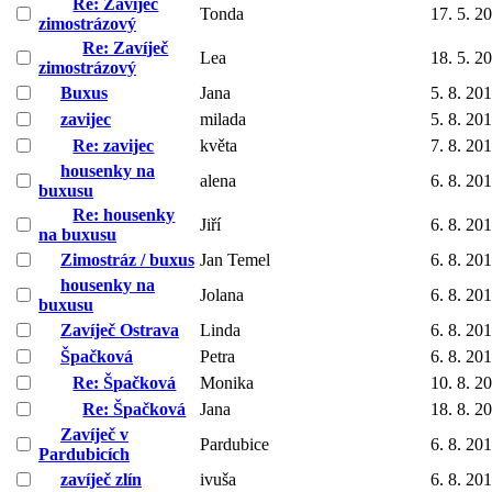
Re: Zavíječ
Tonda
17. 5. 2
zimostrázový
Re: Zavíječ
Lea
18. 5. 2
zimostrázový
Buxus
Jana
5. 8. 20
zavijec
milada
5. 8. 20
Re: zavijec
květa
7. 8. 20
housenky na
alena
6. 8. 20
buxusu
Re: housenky
Jiří
6. 8. 20
na buxusu
Zimostráz / buxus
Jan Temel
6. 8. 20
housenky na
Jolana
6. 8. 20
buxusu
Zavíječ Ostrava
Linda
6. 8. 20
Špačková
Petra
6. 8. 20
Re: Špačková
Monika
10. 8. 2
Re: Špačková
Jana
18. 8. 2
Zavíječ v
Pardubice
6. 8. 20
Pardubicích
zavíječ zlín
ivuša
6. 8. 20