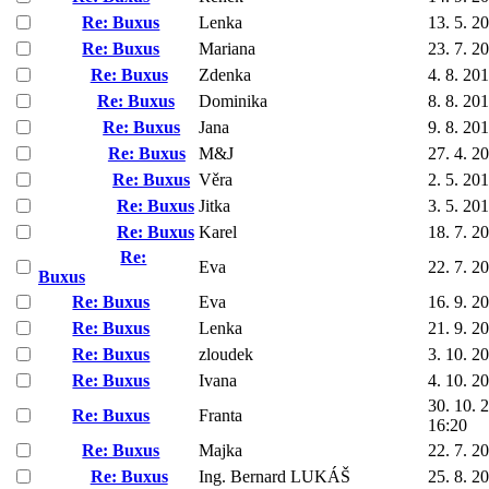
Re: Buxus
Lenka
13. 5. 2
Re: Buxus
Mariana
23. 7. 2
Re: Buxus
Zdenka
4. 8. 20
Re: Buxus
Dominika
8. 8. 20
Re: Buxus
Jana
9. 8. 20
Re: Buxus
M&J
27. 4. 2
Re: Buxus
Věra
2. 5. 20
Re: Buxus
Jitka
3. 5. 20
Re: Buxus
Karel
18. 7. 2
Re:
Eva
22. 7. 2
Buxus
Re: Buxus
Eva
16. 9. 2
Re: Buxus
Lenka
21. 9. 2
Re: Buxus
zloudek
3. 10. 2
Re: Buxus
Ivana
4. 10. 2
30. 10. 
Re: Buxus
Franta
16:20
Re: Buxus
Majka
22. 7. 2
Re: Buxus
Ing. Bernard LUKÁŠ
25. 8. 2