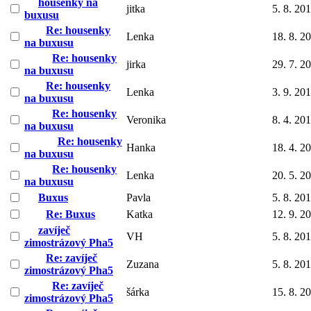
housenky na
jitka
5. 8. 20
buxusu
Re: housenky
Lenka
18. 8. 2
na buxusu
Re: housenky
jirka
29. 7. 2
na buxusu
Re: housenky
Lenka
3. 9. 20
na buxusu
Re: housenky
Veronika
8. 4. 20
na buxusu
Re: housenky
Hanka
18. 4. 2
na buxusu
Re: housenky
Lenka
20. 5. 2
na buxusu
Buxus
Pavla
5. 8. 20
Re: Buxus
Katka
12. 9. 2
zavíječ
VH
5. 8. 20
zimostrázový Pha5
Re: zavíječ
Zuzana
5. 8. 20
zimostrázový Pha5
Re: zavíječ
šárka
15. 8. 2
zimostrázový Pha5