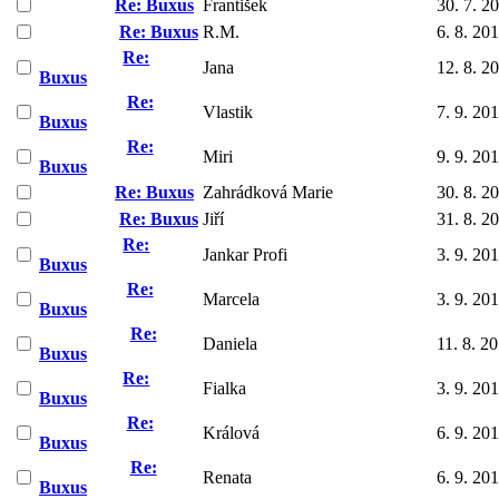
Re: Buxus
František
30. 7. 2
Re: Buxus
R.M.
6. 8. 20
Re:
Jana
12. 8. 2
Buxus
Re:
Vlastik
7. 9. 20
Buxus
Re:
Miri
9. 9. 20
Buxus
Re: Buxus
Zahrádková Marie
30. 8. 2
Re: Buxus
Jiří
31. 8. 2
Re:
Jankar Profi
3. 9. 20
Buxus
Re:
Marcela
3. 9. 20
Buxus
Re:
Daniela
11. 8. 2
Buxus
Re:
Fialka
3. 9. 20
Buxus
Re:
Králová
6. 9. 20
Buxus
Re:
Renata
6. 9. 20
Buxus