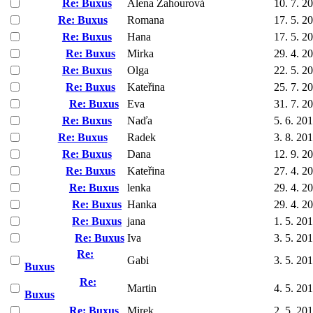
Re: Buxus
Alena Žahourová
10. 7. 2
Re: Buxus
Romana
17. 5. 2
Re: Buxus
Hana
17. 5. 2
Re: Buxus
Mirka
29. 4. 2
Re: Buxus
Olga
22. 5. 2
Re: Buxus
Kateřina
25. 7. 2
Re: Buxus
Eva
31. 7. 2
Re: Buxus
Naďa
5. 6. 20
Re: Buxus
Radek
3. 8. 20
Re: Buxus
Dana
12. 9. 2
Re: Buxus
Kateřina
27. 4. 2
Re: Buxus
lenka
29. 4. 2
Re: Buxus
Hanka
29. 4. 2
Re: Buxus
jana
1. 5. 20
Re: Buxus
Iva
3. 5. 20
Re:
Gabi
3. 5. 20
Buxus
Re:
Martin
4. 5. 20
Buxus
Re: Buxus
Mirek
2. 5. 20