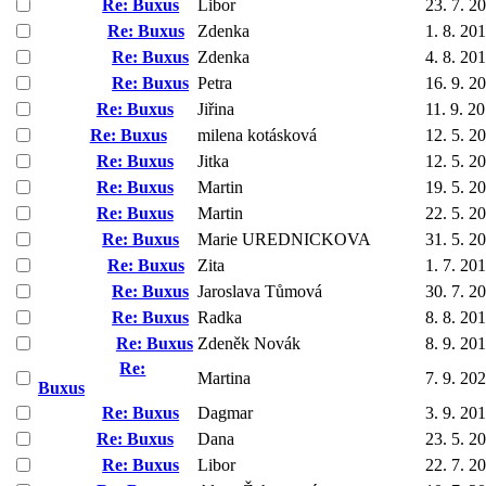
Re: Buxus
Libor
23. 7. 2
Re: Buxus
Zdenka
1. 8. 20
Re: Buxus
Zdenka
4. 8. 20
Re: Buxus
Petra
16. 9. 2
Re: Buxus
Jiřina
11. 9. 2
Re: Buxus
milena kotásková
12. 5. 2
Re: Buxus
Jitka
12. 5. 2
Re: Buxus
Martin
19. 5. 2
Re: Buxus
Martin
22. 5. 2
Re: Buxus
Marie UREDNICKOVA
31. 5. 2
Re: Buxus
Zita
1. 7. 20
Re: Buxus
Jaroslava Tůmová
30. 7. 2
Re: Buxus
Radka
8. 8. 20
Re: Buxus
Zdeněk Novák
8. 9. 20
Re:
Martina
7. 9. 20
Buxus
Re: Buxus
Dagmar
3. 9. 20
Re: Buxus
Dana
23. 5. 2
Re: Buxus
Libor
22. 7. 2