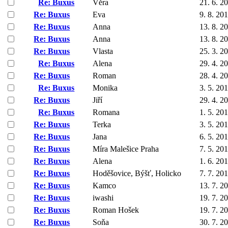
Re: Buxus
Věra
21. 6. 2
Re: Buxus
Eva
9. 8. 20
Re: Buxus
Anna
13. 8. 2
Re: Buxus
Anna
13. 8. 2
Re: Buxus
Vlasta
25. 3. 2
Re: Buxus
Alena
29. 4. 2
Re: Buxus
Roman
28. 4. 2
Re: Buxus
Monika
3. 5. 20
Re: Buxus
Jiří
29. 4. 2
Re: Buxus
Romana
1. 5. 20
Re: Buxus
Terka
3. 5. 20
Re: Buxus
Jana
6. 5. 20
Re: Buxus
Míra Malešice Praha
7. 5. 20
Re: Buxus
Alena
1. 6. 20
Re: Buxus
Hoděšovice, Býšť, Holicko
7. 7. 20
Re: Buxus
Kamco
13. 7. 2
Re: Buxus
iwashi
19. 7. 2
Re: Buxus
Roman Hošek
19. 7. 2
Re: Buxus
Soňa
30. 7. 2