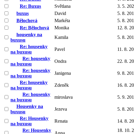
Re: Buxus
Světlana
3. 5. 20
buxus
David
5. 8. 20
Bělochová
Markéta
5. 8. 20
Re: Bělochová
Monika
12. 8. 2
housenky na
Kamila
5. 8. 20
buxusu
Re: housenky
Pavel
11. 8. 2
na buxusu
Re: housenky
Ondra
22. 8. 2
na buxusu
Re: housenky
Janigena
9. 8. 20
na buxusu
Re: housenky
Zdeněk
16. 8. 2
na buxusu
Re: housenky
miroslava
5. 9. 20
na buxusu
Housenky na
Jezeva
5. 8. 20
buxusu
Re: Housenky
Renata
14. 8. 2
na buxusu
Re: Housenky
18. 10. 
Anna