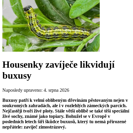
Housenky zavíječe likvidují
buxusy
Naposledy upraveno:
4. srpna 2026
Buxusy patří k velmi oblíbeným dřevinám pěstovaným nejen v
soukromých zahradách, ale i v rozlehlých zámeckých parcích.
Nejčastěji tvoří živé ploty. Stále větší oblibě se také těší speciální
živé sochy, známé jako topiary. Bohužel se v Evropě v
posledních letech šíři škůdce buxusů, který tu nemá přirozené
nepřátele: zavíječ zimostrázový.