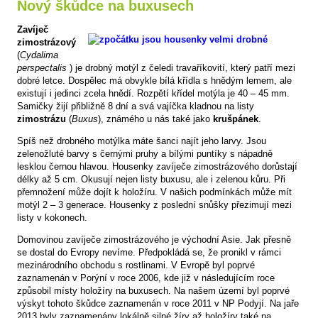
Nový škůdce na buxusech
Zavíječ
zimostrázový
(
Cydalima
perspectalis
) je drobný motýl z čeledi travaříkovití, který patří mezi
dobré letce. Dospělec má obvykle bílá křídla s hnědým lemem, ale
existují i jedinci zcela hnědí. Rozpětí křídel motýla je 40 – 45 mm.
Samičky žijí přibližně 8 dní a svá vajíčka kladnou na listy
zimostrázu
(
Buxus
), známého u nás také jako
krušpánek
.
Spíš než drobného motýlka máte šanci najít jeho larvy. Jsou
zelenožluté barvy s černými pruhy a bílými puntíky s nápadně
lesklou černou hlavou. Housenky zavíječe zimostrázového dorůstají
délky až 5 cm. Okusují nejen listy buxusu, ale i zelenou kůru. Při
přemnožení může dojít k holožíru. V našich podmínkách může mít
motýl 2 – 3 generace. Housenky z poslední snůšky přezimují mezi
listy v kokonech.
Domovinou zavíječe zimostrázového je východní Asie. Jak přesně
se dostal do Evropy nevíme. Předpokládá se, že pronikl v rámci
mezinárodního obchodu s rostlinami. V Evropě byl poprvé
zaznamenán v Porýní v roce 2006, kde již v následujícím roce
způsobil místy holožíry na buxusech. Na našem území byl poprvé
výskyt tohoto škůdce zaznamenán v roce 2011 v NP Podyjí. Na jaře
2013 byly zaznamenány lokálně silné žíry až holožíry také na