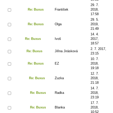
29. 7.
Re: Buxus
František
2018,
17:58
29. 5.
Re: Buxus
Olga
2019,
21:49
14. 4.
Re: Buxus
Ivoš
2017,
18:57
2. 7. 2017,
Re: Buxus
Jiřina Jirásková
23:15
10. 7.
Re: Buxus
EZ
2018,
19:18
12. 7.
Re: Buxus
Zuzka
2018,
21:18
14. 7.
Re: Buxus
Radka
2018,
23:19
17. 7.
Re: Buxus
Blanka
2018,
10:52