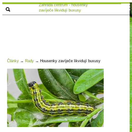
Zahrada centrum - housenky
zavíječe likvidují buxusy
Články
→
Rady
→
Housenky zavíječe likvidují buxusy