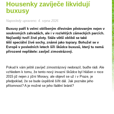
Housenky zavíječe likvidují
buxusy
Naposledy upraveno:
4. srpna 2026
Buxusy patří k velmi oblíbeným dřevinám pěstovaným nejen v
soukromých zahradách, ale i v rozlehlých zámeckých parcích.
Nejčastěji tvoří živé ploty. Stále větší oblibě se také
těší speciální živé sochy, známé jako topiary. Bohužel se v
Evropě v posledních letech šíři škůdce buxusů, který tu nemá
přirozené nepřátele: zavíječ zimostrázový.
Pokud k vám ještě zavíječ zimostrázový nedorazil, buďte rádi. Ale
vzhledem k tomu, že tento nový invazní škůdce byl hlášen v roce
2015 již nejen z jižní Moravy, ale objevil se už i v Praze, je
předpoklad, že se bude úspěšně šířit dál. Jak poznáte jeho
přítomnost? A je možné se jeho řádění bránit?