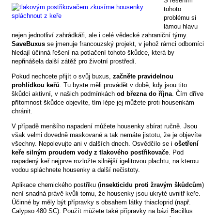
S řešením
tohoto
problému si
lámou hlavu
nejen jednotliví zahrádkáři, ale i celé vědecké zahraniční týmy.
SaveBuxus
se jmenuje francouzský projekt, v jehož rámci odborníci
hledají účinná řešení na potlačení tohoto škůdce, která by
nepřinášela další zátěž pro životní prostředí.
Pokud nechcete přijít o svůj buxus,
začněte pravidelnou
prohlídkou keřů
. Tu byste měli provádět v době, kdy jsou tito
škůdci aktivní, v našich podmínkách
od března do října
. Čím dříve
přítomnost škůdce objevíte, tím lépe jej můžete proti housenkám
chránit.
V případě menšího napadení můžete housenky sbírat ručně. Jsou
však velmi dovedně maskované a tak nemáte jistotu, že je objevíte
všechny. Nepolevujte ani v dalších dnech. Osvědčilo se i
ošetření
keře silným proudem vody z tlakového postřikovače
. Pod
napadený keř nejprve rozložte silnější igelitovou plachtu, na kterou
vodou spláchnete housenky a další nečistoty.
Aplikace chemického postřiku (
insekticidu proti žravým škůdcům
)
není snadná právě kvůli tomu, že housenky jsou ukryté uvnitř keře.
Účinné by měly být přípravky s obsahem látky thiacloprid (např.
Calypso 480 SC). Použít můžete také přípravky na bázi Bacillus