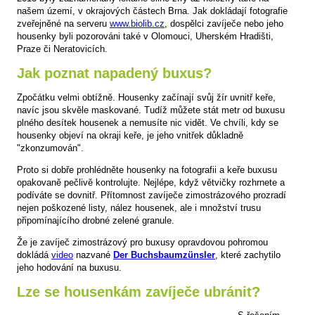
našem území, v okrajových částech Brna. Jak dokládají fotografie
zveřejněné na serveru
www.biolib.cz
, dospělci zavíječe nebo jeho
housenky byli pozorováni také v Olomouci, Uherském Hradišti,
Praze či Neratovicích.
Jak poznat napadený buxus?
Zpočátku velmi obtížně. Housenky začínají svůj žír uvnitř keře,
navíc jsou skvěle maskované. Tudíž můžete stát metr od buxusu
plného desítek housenek a nemusíte nic vidět. Ve chvíli, kdy se
housenky objeví na okraji keře, je jeho vnitřek důkladně
"zkonzumován".
Proto si dobře prohlédněte housenky na fotografii a keře buxusu
opakovaně pečlivě kontrolujte. Nejlépe, když větvičky rozhrnete a
podíváte se dovnitř. Přítomnost zavíječe zimostrázového prozradí
nejen poškozené listy, nález housenek, ale i množství trusu
připomínajícího drobné zelené granule.
Že je zavíječ zimostrázový pro buxusy opravdovou pohromou
dokládá
video
nazvané
Der Buchsbaumzünsler
, které zachytilo
jeho hodování na buxusu.
Lze se housenkám zavíječe ubránit?