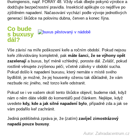
thuringiensis, např. FORAY 48. Vždy však dbejte pokynů výrobce a
dodržujte bezpečnostní pravidla. Insekticid aplikujte co nejdříve po
zjištěném napadení. Načasování vychází podle vývoje jednotlivých
generací škůdce na polovinu dubna, červen a konec října.
Co bude
s buxusy
dál?
Vše závisí na míře poškození keře a ročním období. Pokud nejsou
keře zlikvidovány kompletně, pak
máte šanci, že se výhony opět
zazelenají
a buxus, byť méně vzhledný, poroste dál. Zvlášť, pokud
rostlině věnujete zvýšenou péči, včetně zálivky v období sucha.
Pokud došlo k napadení buxusu, který nemáte v místě svého
bydliště, je možné, že jej housenky ožerou tak důkladně, že vám
nezbude nic jiného, než torzo keře odstranit.
Pokud se i ve vašem okolí tento škůdce objevil, budeme rádi, když
nám o něm dáte vědět do komentářů pod článkem. Nejlépe, když
uvedete
kdy, kde a jak silné napadení bylo
, případně zda a jak se
vám podařilo keř zachránit.
Jediná potěšitelná zpráva je, že (zatím)
zavíječ zimostrázový
napadá pouze buxusy
.
Autor: Zahradacentrum.cz