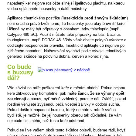
napadený keř nejprve rozložte silnější igelitovou plachtu, na kterou
vodou spláchnete housenky a další nečistoty.
Aplikace chemického postřiku (
insekticidu proti žravým škůdcům
)
není snadná právě kvůli tomu, že housenky jsou ukryté uvnitř keře.
Účinné by měly být přípravky s obsahem látky thiacloprid (např.
Calypso 480 SC). Použít můžete také přípravky na bázi Bacillus
thuringiensis, např. FORAY 48. Vždy však dbejte pokynů výrobce a
dodržujte bezpečnostní pravidla. Insekticid aplikujte co nejdříve po
zjištěném napadení. Načasování vychází podle vývoje jednotlivých
generací škůdce na polovinu dubna, červen a konec října.
Co bude
s buxusy
dál?
Vše závisí na míře poškození keře a ročním období. Pokud nejsou
keře zlikvidovány kompletně, pak
máte šanci, že se výhony opět
zazelenají
a buxus, byť méně vzhledný, poroste dál. Zvlášť, pokud
rostlině věnujete zvýšenou péči, včetně zálivky v období sucha.
Pokud došlo k napadení buxusu, který nemáte v místě svého
bydliště, je možné, že jej housenky ožerou tak důkladně, že vám
nezbude nic jiného, než torzo keře odstranit.
Pokud se i ve vašem okolí tento škůdce objevil, budeme rádi, když
nám o něm dáte vědět do komentářů pod článkem. Nejlépe, když