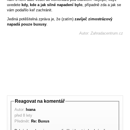
uvedete
kdy, kde a jak silné napadení bylo
, případně zda a jak se
vám podařilo keř zachránit.
Jediná potěšitelná zpráva je, že (zatím)
zavíječ zimostrázový
napadá pouze buxusy
.
Autor: Zahradacentrum.cz
Reagovat na komentář
Autor:
Ivana
před 8 lety
Předmět:
Re: Buxus