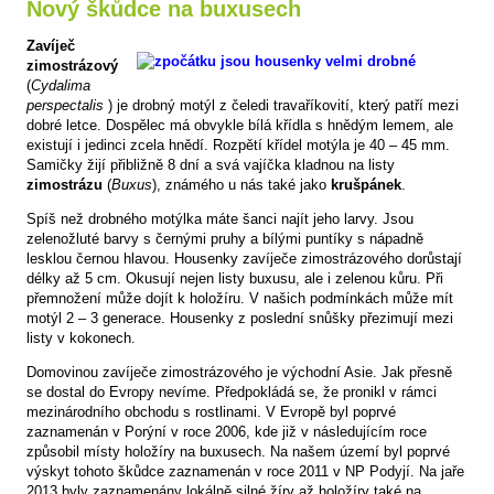
Nový škůdce na buxusech
Zavíječ
zimostrázový
(
Cydalima
perspectalis
) je drobný motýl z čeledi travaříkovití, který patří mezi
dobré letce. Dospělec má obvykle bílá křídla s hnědým lemem, ale
existují i jedinci zcela hnědí. Rozpětí křídel motýla je 40 – 45 mm.
Samičky žijí přibližně 8 dní a svá vajíčka kladnou na listy
zimostrázu
(
Buxus
), známého u nás také jako
krušpánek
.
Spíš než drobného motýlka máte šanci najít jeho larvy. Jsou
zelenožluté barvy s černými pruhy a bílými puntíky s nápadně
lesklou černou hlavou. Housenky zavíječe zimostrázového dorůstají
délky až 5 cm. Okusují nejen listy buxusu, ale i zelenou kůru. Při
přemnožení může dojít k holožíru. V našich podmínkách může mít
motýl 2 – 3 generace. Housenky z poslední snůšky přezimují mezi
listy v kokonech.
Domovinou zavíječe zimostrázového je východní Asie. Jak přesně
se dostal do Evropy nevíme. Předpokládá se, že pronikl v rámci
mezinárodního obchodu s rostlinami. V Evropě byl poprvé
zaznamenán v Porýní v roce 2006, kde již v následujícím roce
způsobil místy holožíry na buxusech. Na našem území byl poprvé
výskyt tohoto škůdce zaznamenán v roce 2011 v NP Podyjí. Na jaře
2013 byly zaznamenány lokálně silné žíry až holožíry také na