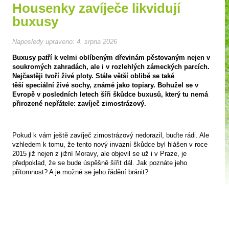
Housenky zavíječe likvidují
buxusy
Naposledy upraveno:
4. srpna 2026
Buxusy patří k velmi oblíbeným dřevinám pěstovaným nejen v
soukromých zahradách, ale i v rozlehlých zámeckých parcích.
Nejčastěji tvoří živé ploty. Stále větší oblibě se také
těší speciální živé sochy, známé jako topiary. Bohužel se v
Evropě v posledních letech šíři škůdce buxusů, který tu nemá
přirozené nepřátele: zavíječ zimostrázový.
Pokud k vám ještě zavíječ zimostrázový nedorazil, buďte rádi. Ale
vzhledem k tomu, že tento nový invazní škůdce byl hlášen v roce
2015 již nejen z jižní Moravy, ale objevil se už i v Praze, je
předpoklad, že se bude úspěšně šířit dál. Jak poznáte jeho
přítomnost? A je možné se jeho řádění bránit?