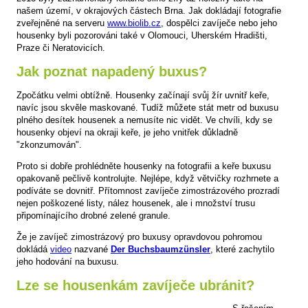
našem území, v okrajových částech Brna. Jak dokládají fotografie
zveřejněné na serveru
www.biolib.cz
, dospělci zavíječe nebo jeho
housenky byli pozorováni také v Olomouci, Uherském Hradišti,
Praze či Neratovicích.
Jak poznat napadený buxus?
Zpočátku velmi obtížně. Housenky začínají svůj žír uvnitř keře,
navíc jsou skvěle maskované. Tudíž můžete stát metr od buxusu
plného desítek housenek a nemusíte nic vidět. Ve chvíli, kdy se
housenky objeví na okraji keře, je jeho vnitřek důkladně
"zkonzumován".
Proto si dobře prohlédněte housenky na fotografii a keře buxusu
opakovaně pečlivě kontrolujte. Nejlépe, když větvičky rozhrnete a
podíváte se dovnitř. Přítomnost zavíječe zimostrázového prozradí
nejen poškozené listy, nález housenek, ale i množství trusu
připomínajícího drobné zelené granule.
Že je zavíječ zimostrázový pro buxusy opravdovou pohromou
dokládá
video
nazvané
Der Buchsbaumzünsler
, které zachytilo
jeho hodování na buxusu.
Lze se housenkám zavíječe ubránit?