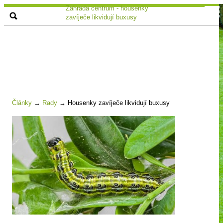
Zahrada centrum - housenky
zavíječe likvidují buxusy
Články
→
Rady
→
Housenky zavíječe likvidují buxusy