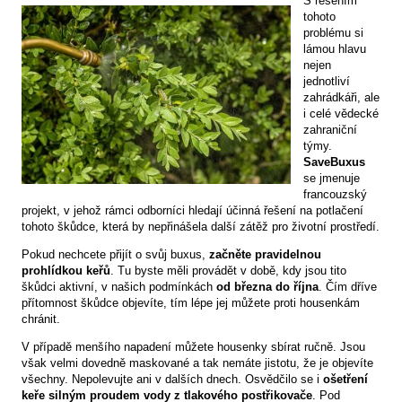
S řešením
tohoto
problému si
lámou hlavu
nejen
jednotliví
zahrádkáři, ale
i celé vědecké
zahraniční
týmy.
SaveBuxus
se jmenuje
francouzský
projekt, v jehož rámci odborníci hledají účinná řešení na potlačení
tohoto škůdce, která by nepřinášela další zátěž pro životní prostředí.
Pokud nechcete přijít o svůj buxus,
začněte pravidelnou
prohlídkou keřů
. Tu byste měli provádět v době, kdy jsou tito
škůdci aktivní, v našich podmínkách
od března do října
. Čím dříve
přítomnost škůdce objevíte, tím lépe jej můžete proti housenkám
chránit.
V případě menšího napadení můžete housenky sbírat ručně. Jsou
však velmi dovedně maskované a tak nemáte jistotu, že je objevíte
všechny. Nepolevujte ani v dalších dnech. Osvědčilo se i
ošetření
keře silným proudem vody z tlakového postřikovače
. Pod