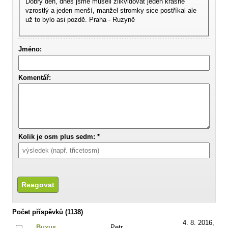
Dobrý den, dnes jsme museli zlikvidovat jeden krásně
vzrostlý a jeden menší, manžel stromky sice postříkal ale
už to bylo asi pozdě. Praha - Ruzyně
Jméno:
Komentář:
Kolik je osm plus sedm: *
Počet příspěvků (1138)
4. 8. 2016,
Buxus
Petr