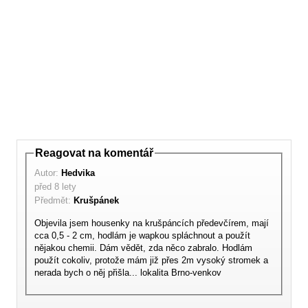
Reagovat na komentář
Autor:
Hedvika
před 8 lety
Předmět:
Krušpánek
Objevila jsem housenky na krušpáncích předevčírem, mají
cca 0,5 - 2 cm, hodlám je wapkou spláchnout a použít
nějakou chemii. Dám vědět, zda něco zabralo. Hodlám
použít cokoliv, protože mám již přes 2m vysoký stromek a
nerada bych o něj přišla... lokalita Brno-venkov