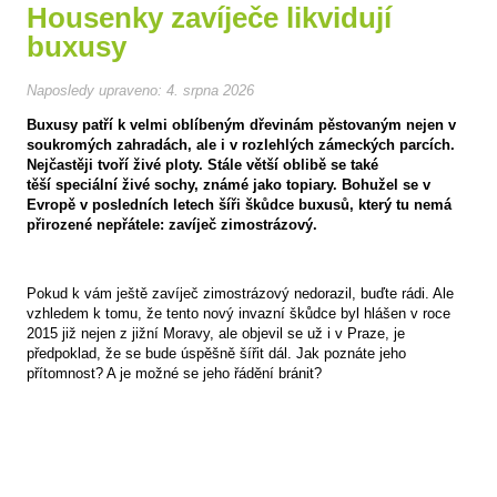
Housenky zavíječe likvidují
buxusy
Naposledy upraveno:
4. srpna 2026
Buxusy patří k velmi oblíbeným dřevinám pěstovaným nejen v
soukromých zahradách, ale i v rozlehlých zámeckých parcích.
Nejčastěji tvoří živé ploty. Stále větší oblibě se také
těší speciální živé sochy, známé jako topiary. Bohužel se v
Evropě v posledních letech šíři škůdce buxusů, který tu nemá
přirozené nepřátele: zavíječ zimostrázový.
Pokud k vám ještě zavíječ zimostrázový nedorazil, buďte rádi. Ale
vzhledem k tomu, že tento nový invazní škůdce byl hlášen v roce
2015 již nejen z jižní Moravy, ale objevil se už i v Praze, je
předpoklad, že se bude úspěšně šířit dál. Jak poznáte jeho
přítomnost? A je možné se jeho řádění bránit?