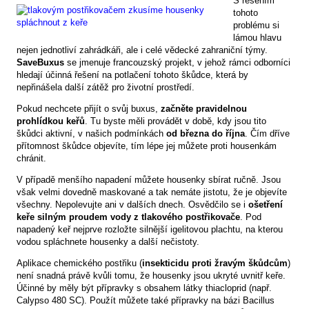
S řešením
tohoto
problému si
lámou hlavu
nejen jednotliví zahrádkáři, ale i celé vědecké zahraniční týmy.
SaveBuxus
se jmenuje francouzský projekt, v jehož rámci odborníci
hledají účinná řešení na potlačení tohoto škůdce, která by
nepřinášela další zátěž pro životní prostředí.
Pokud nechcete přijít o svůj buxus,
začněte pravidelnou
prohlídkou keřů
. Tu byste měli provádět v době, kdy jsou tito
škůdci aktivní, v našich podmínkách
od března do října
. Čím dříve
přítomnost škůdce objevíte, tím lépe jej můžete proti housenkám
chránit.
V případě menšího napadení můžete housenky sbírat ručně. Jsou
však velmi dovedně maskované a tak nemáte jistotu, že je objevíte
všechny. Nepolevujte ani v dalších dnech. Osvědčilo se i
ošetření
keře silným proudem vody z tlakového postřikovače
. Pod
napadený keř nejprve rozložte silnější igelitovou plachtu, na kterou
vodou spláchnete housenky a další nečistoty.
Aplikace chemického postřiku (
insekticidu proti žravým škůdcům
)
není snadná právě kvůli tomu, že housenky jsou ukryté uvnitř keře.
Účinné by měly být přípravky s obsahem látky thiacloprid (např.
Calypso 480 SC). Použít můžete také přípravky na bázi Bacillus