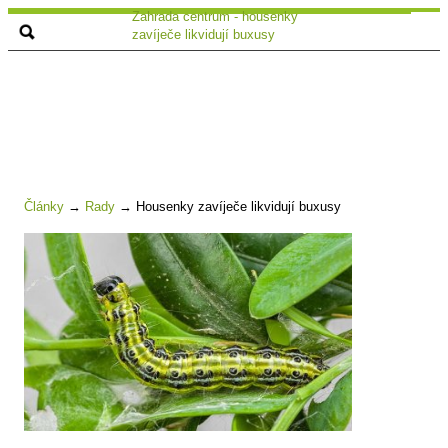
Zahrada centrum - housenky
zavíječe likvidují buxusy
Články
→
Rady
→
Housenky zavíječe likvidují buxusy