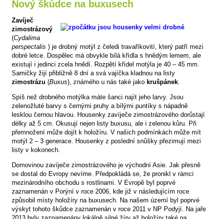
Nový škůdce na buxusech
Zavíječ
zimostrázový
(
Cydalima
perspectalis
) je drobný motýl z čeledi travaříkovití, který patří mezi
dobré letce. Dospělec má obvykle bílá křídla s hnědým lemem, ale
existují i jedinci zcela hnědí. Rozpětí křídel motýla je 40 – 45 mm.
Samičky žijí přibližně 8 dní a svá vajíčka kladnou na listy
zimostrázu
(
Buxus
), známého u nás také jako
krušpánek
.
Spíš než drobného motýlka máte šanci najít jeho larvy. Jsou
zelenožluté barvy s černými pruhy a bílými puntíky s nápadně
lesklou černou hlavou. Housenky zavíječe zimostrázového dorůstají
délky až 5 cm. Okusují nejen listy buxusu, ale i zelenou kůru. Při
přemnožení může dojít k holožíru. V našich podmínkách může mít
motýl 2 – 3 generace. Housenky z poslední snůšky přezimují mezi
listy v kokonech.
Domovinou zavíječe zimostrázového je východní Asie. Jak přesně
se dostal do Evropy nevíme. Předpokládá se, že pronikl v rámci
mezinárodního obchodu s rostlinami. V Evropě byl poprvé
zaznamenán v Porýní v roce 2006, kde již v následujícím roce
způsobil místy holožíry na buxusech. Na našem území byl poprvé
výskyt tohoto škůdce zaznamenán v roce 2011 v NP Podyjí. Na jaře
2013 byly zaznamenány lokálně silné žíry až holožíry také na