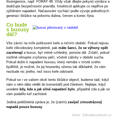
thuringiensis, např. FORAY 48. Vždy však dbejte pokynů výrobce a
dodržujte bezpečnostní pravidla. Insekticid aplikujte co nejdříve po
zjištěném napadení. Načasování vychází podle vývoje jednotlivých
generací škůdce na polovinu dubna, červen a konec října.
Co bude
s buxusy
dál?
Vše závisí na míře poškození keře a ročním období. Pokud nejsou
keře zlikvidovány kompletně, pak
máte šanci, že se výhony opět
zazelenají
a buxus, byť méně vzhledný, poroste dál. Zvlášť, pokud
rostlině věnujete zvýšenou péči, včetně zálivky v období sucha.
Pokud došlo k napadení buxusu, který nemáte v místě svého
bydliště, je možné, že jej housenky ožerou tak důkladně, že vám
nezbude nic jiného, než torzo keře odstranit.
Pokud se i ve vašem okolí tento škůdce objevil, budeme rádi, když
nám o něm dáte vědět do komentářů pod článkem. Nejlépe, když
uvedete
kdy, kde a jak silné napadení bylo
, případně zda a jak se
vám podařilo keř zachránit.
Jediná potěšitelná zpráva je, že (zatím)
zavíječ zimostrázový
napadá pouze buxusy
.
Autor: Zahradacentrum.cz