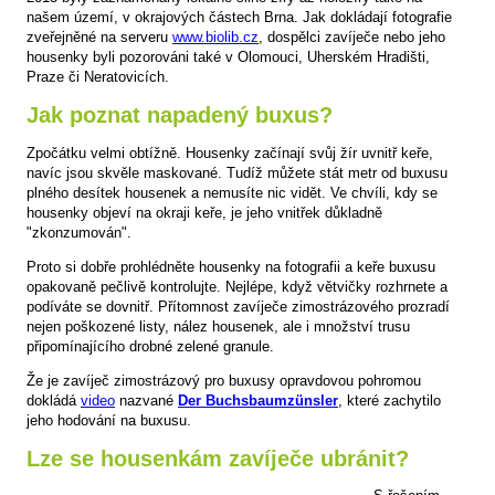
našem území, v okrajových částech Brna. Jak dokládají fotografie
zveřejněné na serveru
www.biolib.cz
, dospělci zavíječe nebo jeho
housenky byli pozorováni také v Olomouci, Uherském Hradišti,
Praze či Neratovicích.
Jak poznat napadený buxus?
Zpočátku velmi obtížně. Housenky začínají svůj žír uvnitř keře,
navíc jsou skvěle maskované. Tudíž můžete stát metr od buxusu
plného desítek housenek a nemusíte nic vidět. Ve chvíli, kdy se
housenky objeví na okraji keře, je jeho vnitřek důkladně
"zkonzumován".
Proto si dobře prohlédněte housenky na fotografii a keře buxusu
opakovaně pečlivě kontrolujte. Nejlépe, když větvičky rozhrnete a
podíváte se dovnitř. Přítomnost zavíječe zimostrázového prozradí
nejen poškozené listy, nález housenek, ale i množství trusu
připomínajícího drobné zelené granule.
Že je zavíječ zimostrázový pro buxusy opravdovou pohromou
dokládá
video
nazvané
Der Buchsbaumzünsler
, které zachytilo
jeho hodování na buxusu.
Lze se housenkám zavíječe ubránit?