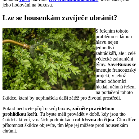
jeho hodování na buxusu.
Lze se housenkám zavíječe ubránit?
S řešením tohoto
problému si lámou
hlavu nejen
jednotliví
zahrádkáři, ale i celé
vědecké zahraniční
týmy.
SaveBuxus
se
jmenuje francouzský
projekt, v jehož
rámci odborníci
hledají účinná řešení
na potlačení tohoto
škůdce, která by nepřinášela další zátěž pro životní prostředí.
Pokud nechcete přijít o svůj buxus,
začněte pravidelnou
prohlídkou keřů
. Tu byste měli provádět v době, kdy jsou tito
škůdci aktivní, v našich podmínkách
od března do října
. Čím dříve
přítomnost škůdce objevíte, tím lépe jej můžete proti housenkám
chránit.