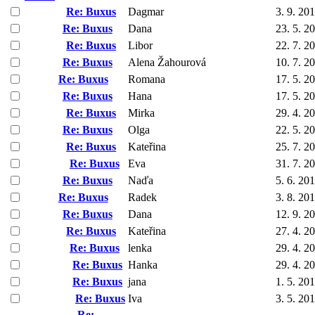
Re: Buxus
Dagmar
3. 9. 20
Re: Buxus
Dana
23. 5. 2
Re: Buxus
Libor
22. 7. 2
Re: Buxus
Alena Žahourová
10. 7. 2
Re: Buxus
Romana
17. 5. 2
Re: Buxus
Hana
17. 5. 2
Re: Buxus
Mirka
29. 4. 2
Re: Buxus
Olga
22. 5. 2
Re: Buxus
Kateřina
25. 7. 2
Re: Buxus
Eva
31. 7. 2
Re: Buxus
Naďa
5. 6. 20
Re: Buxus
Radek
3. 8. 20
Re: Buxus
Dana
12. 9. 2
Re: Buxus
Kateřina
27. 4. 2
Re: Buxus
lenka
29. 4. 2
Re: Buxus
Hanka
29. 4. 2
Re: Buxus
jana
1. 5. 20
Re: Buxus
Iva
3. 5. 20
Re: