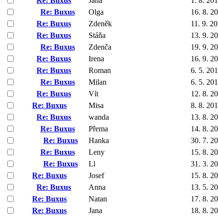
Re: Buxus
Jana
1. 8. 20
Re: Buxus
Olga
16. 8. 2
Re: Buxus
Zdeněk
11. 9. 2
Re: Buxus
Stáňa
13. 9. 2
Re: Buxus
Zdenča
19. 9. 2
Re: Buxus
Irena
16. 9. 2
Re: Buxus
Roman
6. 5. 20
Re: Buxus
Milan
6. 5. 20
Re: Buxus
Vít
12. 8. 2
Re: Buxus
Misa
8. 8. 20
Re: Buxus
wanda
13. 8. 2
Re: Buxus
Přema
14. 8. 2
Re: Buxus
Hanka
30. 7. 2
Re: Buxus
Leny
15. 8. 2
Re: Buxus
Ll
31. 3. 2
Re: Buxus
Josef
15. 8. 2
Re: Buxus
Anna
13. 5. 2
Re: Buxus
Natan
17. 8. 2
Re: Buxus
Jana
18. 8. 2