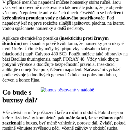
V případě menšího napadení můžete housenky sbírat ručně. Jsou
však velmi dovedně maskované a tak nemáte jistotu, že je objevíte
všechny. Nepolevujte ani v dalších dnech. Osvědčilo se i
ošetření
keře silným proudem vody z tlakového postřikovače
. Pod
napadený keř nejprve rozložte silnější igelitovou plachtu, na kterou
vodou spláchnete housenky a další nečistoty.
Aplikace chemického postřiku (
insekticidu proti žravým
škůdcům
) není snadná právě kvůli tomu, že housenky jsou ukryté
uvnitř keře. Účinné by měly být přípravky s obsahem látky
thiacloprid (např. Calypso 480 SC). Použít můžete také přípravky na
bázi Bacillus thuringiensis, např. FORAY 48. Vždy však dbejte
pokynů výrobce a dodržujte bezpečnostní pravidla. Insekticid
aplikujte co nejdříve po zjištěném napadení. Načasování vychází
podle vývoje jednotlivých generací škůdce na polovinu dubna,
červen a konec října.
Co bude s
buxusy dál?
Vše závisí na míře poškození keře a ročním období. Pokud nejsou
keře zlikvidovány kompletně, pak
máte šanci, že se výhony opět
zazelenají
a buxus, byť méně vzhledný, poroste dál. Zvlášť, pokud
rostlině věnujete zvýšenou péči, včetně zálivky v období sucha.