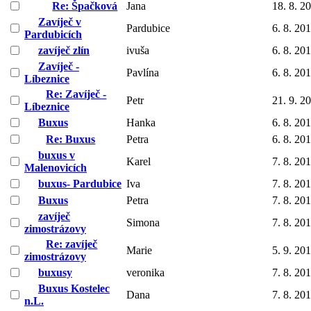
Re: Špačková
Jana
18. 8. 2
Zavíječ v
Pardubice
6. 8. 20
Pardubicích
zavíječ zlín
ivuša
6. 8. 20
Zavíječ -
Pavlína
6. 8. 20
Líbeznice
Re: Zavíječ -
Petr
21. 9. 2
Líbeznice
Buxus
Hanka
6. 8. 20
Re: Buxus
Petra
6. 8. 20
buxus v
Karel
7. 8. 20
Malenovicích
buxus- Pardubice
Iva
7. 8. 20
Buxus
Petra
7. 8. 20
zavíječ
Simona
7. 8. 20
zimostrázovy
Re: zavíječ
Marie
5. 9. 20
zimostrázovy
buxusy
veronika
7. 8. 20
Buxus Kostelec
Dana
7. 8. 20
n.L.