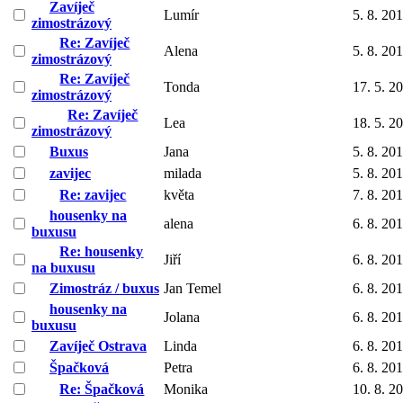
Zavíječ
Lumír
5. 8. 20
zimostrázový
Re: Zavíječ
Alena
5. 8. 20
zimostrázový
Re: Zavíječ
Tonda
17. 5. 2
zimostrázový
Re: Zavíječ
Lea
18. 5. 2
zimostrázový
Buxus
Jana
5. 8. 20
zavijec
milada
5. 8. 20
Re: zavijec
květa
7. 8. 20
housenky na
alena
6. 8. 20
buxusu
Re: housenky
Jiří
6. 8. 20
na buxusu
Zimostráz / buxus
Jan Temel
6. 8. 20
housenky na
Jolana
6. 8. 20
buxusu
Zavíječ Ostrava
Linda
6. 8. 20
Špačková
Petra
6. 8. 20
Re: Špačková
Monika
10. 8. 2