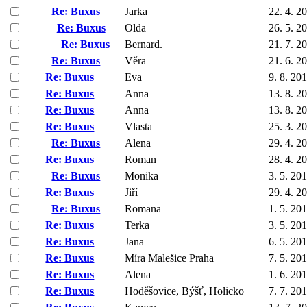
Re: Buxus
Jarka
22. 4. 2
Re: Buxus
Olda
26. 5. 2
Re: Buxus
Bernard.
21. 7. 2
Re: Buxus
Věra
21. 6. 2
Re: Buxus
Eva
9. 8. 20
Re: Buxus
Anna
13. 8. 2
Re: Buxus
Anna
13. 8. 2
Re: Buxus
Vlasta
25. 3. 2
Re: Buxus
Alena
29. 4. 2
Re: Buxus
Roman
28. 4. 2
Re: Buxus
Monika
3. 5. 20
Re: Buxus
Jiří
29. 4. 2
Re: Buxus
Romana
1. 5. 20
Re: Buxus
Terka
3. 5. 20
Re: Buxus
Jana
6. 5. 20
Re: Buxus
Míra Malešice Praha
7. 5. 20
Re: Buxus
Alena
1. 6. 20
Re: Buxus
Hoděšovice, Býšť, Holicko
7. 7. 20