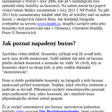
zaznamenán v Porýní v roce 2006, kde již v následujícím roce
způsobil místy holožíry na buxusech. Na našem území byl poprvé
výskyt tohoto škůdce zaznamenán v roce 2011 v NP Podyjí. Na jaře
2013 byly zaznamenány lokálně silné žíry až holožíry také na našem
území, v okrajových částech Brna. Jak dokládají fotografie
zveřejněné na serveru
www.biolib.cz
, dospělci zavíječe nebo jeho
housenky byli pozorováni také v Olomouci, Uherském Hradišti,
Praze či Neratovicích.
Jak poznat napadený buxus?
Zpočátku velmi obtížně. Housenky začínají svůj žír uvnitř keře,
navíc jsou skvěle maskované. Tudíž můžete stát metr od buxusu
plného desítek housenek a nemusíte nic vidět. Ve chvíli, kdy se
housenky objeví na okraji keře, je jeho vnitřek důkladně
"zkonzumován".
Proto si dobře prohlédněte housenky na fotografii a keře buxusu
opakovaně pečlivě kontrolujte. Nejlépe, když větvičky rozhrnete a
podíváte se dovnitř. Přítomnost zavíječe zimostrázového prozradí
nejen poškozené listy, nález housenek, ale i množství trusu
připomínajícího drobné zelené granule.
Že je zavíječ zimostrázový pro buxusy opravdovou pohromou
dokládá
video
nazvané
Der Buchsbaumzünsler
, které zachytilo