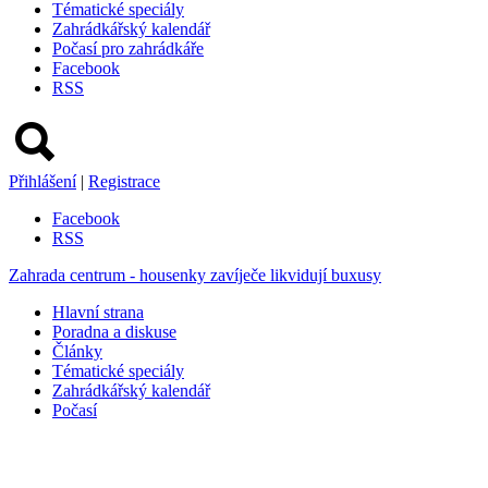
Tématické speciály
Zahrádkářský kalendář
Počasí pro zahrádkáře
Facebook
RSS
Přihlášení
|
Registrace
Facebook
RSS
Zahrada centrum - housenky zavíječe likvidují buxusy
Hlavní strana
Poradna a diskuse
Články
Tématické speciály
Zahrádkářský kalendář
Počasí