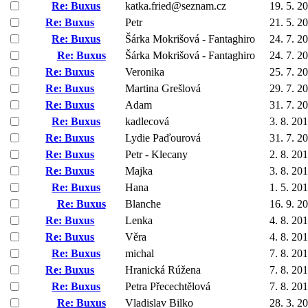
Re: Buxus
katka.fried@seznam.cz
19. 5. 2
Re: Buxus
Petr
21. 5. 2
Re: Buxus
Šárka Mokrišová - Fantaghiro
24. 7. 2
Re: Buxus
Šárka Mokrišová - Fantaghiro
24. 7. 2
Re: Buxus
Veronika
25. 7. 2
Re: Buxus
Martina Grešlová
29. 7. 2
Re: Buxus
Adam
31. 7. 2
Re: Buxus
kadlecová
3. 8. 20
Re: Buxus
Lydie Paďourová
31. 7. 2
Re: Buxus
Petr - Klecany
2. 8. 20
Re: Buxus
Majka
3. 8. 20
Re: Buxus
Hana
1. 5. 20
Re: Buxus
Blanche
16. 9. 2
Re: Buxus
Lenka
4. 8. 20
Re: Buxus
Věra
4. 8. 20
Re: Buxus
michal
7. 8. 20
Re: Buxus
Hranická Rúžena
7. 8. 20
Re: Buxus
Petra Přecechtělová
7. 8. 20
Re: Buxus
Vladislav Bilko
28. 3. 2