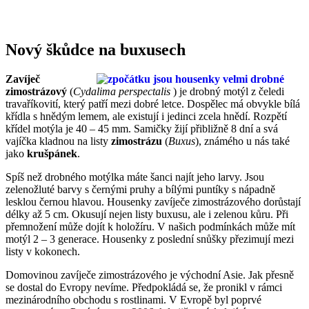
Nový škůdce na buxusech
Zavíječ
zimostrázový
(
Cydalima perspectalis
) je drobný motýl z čeledi
travaříkovití, který patří mezi dobré letce. Dospělec má obvykle bílá
křídla s hnědým lemem, ale existují i jedinci zcela hnědí. Rozpětí
křídel motýla je 40 – 45 mm. Samičky žijí přibližně 8 dní a svá
vajíčka kladnou na listy
zimostrázu
(
Buxus
), známého u nás také
jako
krušpánek
.
Spíš než drobného motýlka máte šanci najít jeho larvy. Jsou
zelenožluté barvy s černými pruhy a bílými puntíky s nápadně
lesklou černou hlavou. Housenky zavíječe zimostrázového dorůstají
délky až 5 cm. Okusují nejen listy buxusu, ale i zelenou kůru. Při
přemnožení může dojít k holožíru. V našich podmínkách může mít
motýl 2 – 3 generace. Housenky z poslední snůšky přezimují mezi
listy v kokonech.
Domovinou zavíječe zimostrázového je východní Asie. Jak přesně
se dostal do Evropy nevíme. Předpokládá se, že pronikl v rámci
mezinárodního obchodu s rostlinami. V Evropě byl poprvé