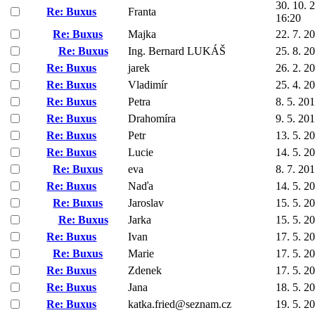
30. 10. 
Re: Buxus
Franta
16:20
Re: Buxus
Majka
22. 7. 2
Re: Buxus
Ing. Bernard LUKÁŠ
25. 8. 2
Re: Buxus
jarek
26. 2. 2
Re: Buxus
Vladimír
25. 4. 2
Re: Buxus
Petra
8. 5. 20
Re: Buxus
Drahomíra
9. 5. 20
Re: Buxus
Petr
13. 5. 2
Re: Buxus
Lucie
14. 5. 2
Re: Buxus
eva
8. 7. 20
Re: Buxus
Naďa
14. 5. 2
Re: Buxus
Jaroslav
15. 5. 2
Re: Buxus
Jarka
15. 5. 2
Re: Buxus
Ivan
17. 5. 2
Re: Buxus
Marie
17. 5. 2
Re: Buxus
Zdenek
17. 5. 2
Re: Buxus
Jana
18. 5. 2
Re: Buxus
katka.fried@seznam.cz
19. 5. 2