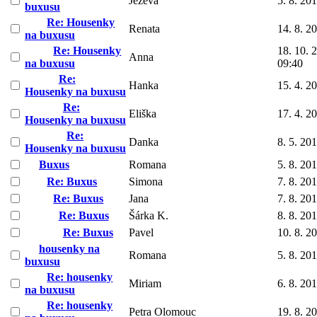
Jezeva
5. 8. 20
buxusu
Re: Housenky
Renata
14. 8. 2
na buxusu
Re: Housenky
18. 10. 
Anna
na buxusu
09:40
Re:
Hanka
15. 4. 2
Housenky na buxusu
Re:
Eliška
17. 4. 2
Housenky na buxusu
Re:
Danka
8. 5. 20
Housenky na buxusu
Buxus
Romana
5. 8. 20
Re: Buxus
Simona
7. 8. 20
Re: Buxus
Jana
7. 8. 20
Re: Buxus
Šárka K.
8. 8. 20
Re: Buxus
Pavel
10. 8. 2
housenky na
Romana
5. 8. 20
buxusu
Re: housenky
Miriam
6. 8. 20
na buxusu
Re: housenky
Petra Olomouc
19. 8. 2