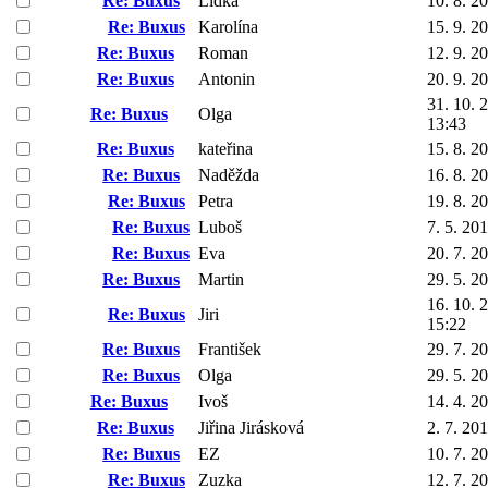
Re: Buxus
Lidka
10. 8. 2
Re: Buxus
Karolína
15. 9. 2
Re: Buxus
Roman
12. 9. 2
Re: Buxus
Antonin
20. 9. 2
31. 10. 
Re: Buxus
Olga
13:43
Re: Buxus
kateřina
15. 8. 2
Re: Buxus
Naděžda
16. 8. 2
Re: Buxus
Petra
19. 8. 2
Re: Buxus
Luboš
7. 5. 20
Re: Buxus
Eva
20. 7. 2
Re: Buxus
Martin
29. 5. 2
16. 10. 
Re: Buxus
Jiri
15:22
Re: Buxus
František
29. 7. 2
Re: Buxus
Olga
29. 5. 2
Re: Buxus
Ivoš
14. 4. 2
Re: Buxus
Jiřina Jirásková
2. 7. 20
Re: Buxus
EZ
10. 7. 2
Re: Buxus
Zuzka
12. 7. 2