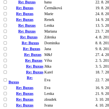
Re: Buxus
hana
22. 8. 2
Re: Buxus
Čermáková
19. 8. 2
Re: Buxus
Marie
24. 8. 2
Re: Buxus
Renek
14. 9. 2
Re: Buxus
Lenka
13. 5. 2
Re: Buxus
Mariana
23. 7. 2
Re: Buxus
Zdenka
4. 8. 20
Re: Buxus
Dominika
8. 8. 20
Re: Buxus
Jana
9. 8. 20
Re: Buxus
M&J
27. 4. 2
Re: Buxus
Věra
2. 5. 20
Re: Buxus
Jitka
3. 5. 20
Re: Buxus
Karel
18. 7. 2
Re:
Eva
22. 7. 2
Buxus
Re: Buxus
Eva
16. 9. 2
Re: Buxus
Lenka
21. 9. 2
Re: Buxus
zloudek
3. 10. 2
Re: Buxus
Ivana
4. 10. 2