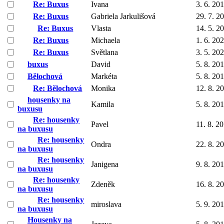
Re: Buxus
Ivana
3. 6. 20
Re: Buxus
Gabriela Jarkulišová
29. 7. 2
Re: Buxus
Vlasta
14. 5. 2
Re: Buxus
Michaela
1. 6. 20
Re: Buxus
Světlana
3. 5. 20
buxus
David
5. 8. 20
Bělochová
Markéta
5. 8. 20
Re: Bělochová
Monika
12. 8. 2
housenky na
Kamila
5. 8. 20
buxusu
Re: housenky
Pavel
11. 8. 2
na buxusu
Re: housenky
Ondra
22. 8. 2
na buxusu
Re: housenky
Janigena
9. 8. 20
na buxusu
Re: housenky
Zdeněk
16. 8. 2
na buxusu
Re: housenky
miroslava
5. 9. 20
na buxusu
Housenky na