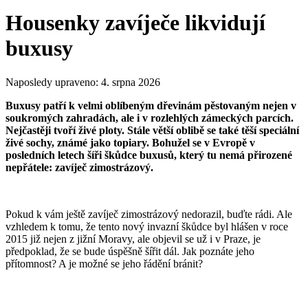
Housenky zavíječe likvidují
buxusy
Naposledy upraveno:
4. srpna 2026
Buxusy patří k velmi oblíbeným dřevinám pěstovaným nejen v
soukromých zahradách, ale i v rozlehlých zámeckých parcích.
Nejčastěji tvoří živé ploty. Stále větší oblibě se také těší speciální
živé sochy, známé jako topiary. Bohužel se v Evropě v
posledních letech šíři škůdce buxusů, který tu nemá přirozené
nepřátele: zavíječ zimostrázový.
Pokud k vám ještě zavíječ zimostrázový nedorazil, buďte rádi. Ale
vzhledem k tomu, že tento nový invazní škůdce byl hlášen v roce
2015 již nejen z jižní Moravy, ale objevil se už i v Praze, je
předpoklad, že se bude úspěšně šířit dál. Jak poznáte jeho
přítomnost? A je možné se jeho řádění bránit?