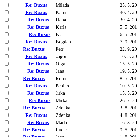
Re: Buxus
Milada
25. 5. 2
Re: Buxus
Kamila
30. 4. 2
Re: Buxus
Hana
30. 4. 2
Re: Buxus
Karla
5. 5. 20
Re: Buxus
Iva
6. 5. 20
Re: Buxus
Bogdan
7. 9. 20
Re: Buxus
Petr
22. 9. 2
Re: Buxus
zagor
10. 5. 2
Re: Buxus
Olga
15. 5. 2
Re: Buxus
Jana
19. 5. 2
Re: Buxus
Romi
8. 5. 20
Re: Buxus
Pepino
10. 5. 2
Re: Buxus
Jirka
15. 5. 2
Re: Buxus
Mirka
26. 7. 2
Re: Buxus
Zdenka
3. 8. 20
Re: Buxus
Zdenka
4. 8. 20
Re: Buxus
Marta
16. 8. 2
Re: Buxus
Lucie
9. 5. 20