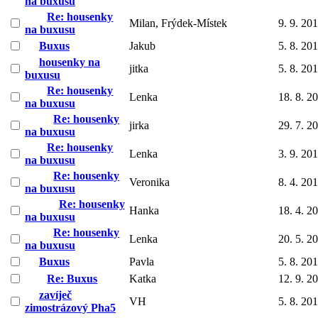
na buxusu
Re: housenky
Milan, Frýdek-Místek
9. 9. 20
na buxusu
Buxus
Jakub
5. 8. 20
housenky na
jitka
5. 8. 20
buxusu
Re: housenky
Lenka
18. 8. 2
na buxusu
Re: housenky
jirka
29. 7. 2
na buxusu
Re: housenky
Lenka
3. 9. 20
na buxusu
Re: housenky
Veronika
8. 4. 20
na buxusu
Re: housenky
Hanka
18. 4. 2
na buxusu
Re: housenky
Lenka
20. 5. 2
na buxusu
Buxus
Pavla
5. 8. 20
Re: Buxus
Katka
12. 9. 2
zavíječ
VH
5. 8. 20
zimostrázový Pha5