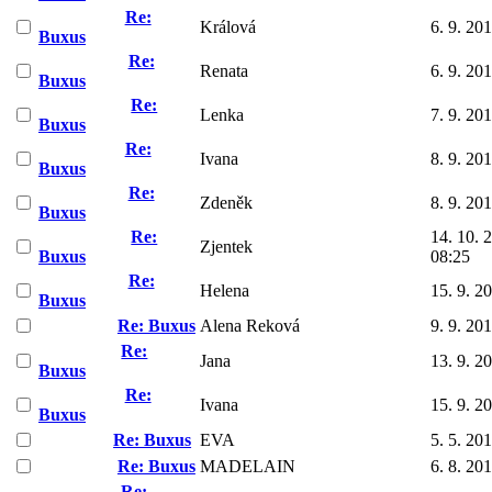
Re:
Králová
6. 9. 20
Buxus
Re:
Renata
6. 9. 20
Buxus
Re:
Lenka
7. 9. 20
Buxus
Re:
Ivana
8. 9. 20
Buxus
Re:
Zdeněk
8. 9. 20
Buxus
Re:
14. 10. 
Zjentek
Buxus
08:25
Re:
Helena
15. 9. 2
Buxus
Re: Buxus
Alena Reková
9. 9. 20
Re:
Jana
13. 9. 2
Buxus
Re:
Ivana
15. 9. 2
Buxus
Re: Buxus
EVA
5. 5. 20
Re: Buxus
MADELAIN
6. 8. 20
Re: