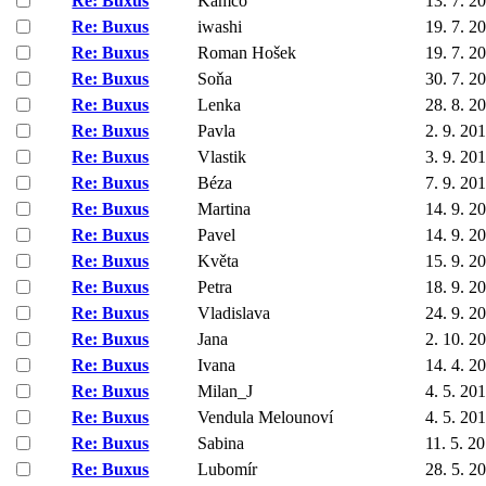
Re: Buxus
Kamco
13. 7. 2
Re: Buxus
iwashi
19. 7. 2
Re: Buxus
Roman Hošek
19. 7. 2
Re: Buxus
Soňa
30. 7. 2
Re: Buxus
Lenka
28. 8. 2
Re: Buxus
Pavla
2. 9. 20
Re: Buxus
Vlastik
3. 9. 20
Re: Buxus
Béza
7. 9. 20
Re: Buxus
Martina
14. 9. 2
Re: Buxus
Pavel
14. 9. 2
Re: Buxus
Květa
15. 9. 2
Re: Buxus
Petra
18. 9. 2
Re: Buxus
Vladislava
24. 9. 2
Re: Buxus
Jana
2. 10. 2
Re: Buxus
Ivana
14. 4. 2
Re: Buxus
Milan_J
4. 5. 20
Re: Buxus
Vendula Melounoví
4. 5. 20
Re: Buxus
Sabina
11. 5. 2
Re: Buxus
Lubomír
28. 5. 2