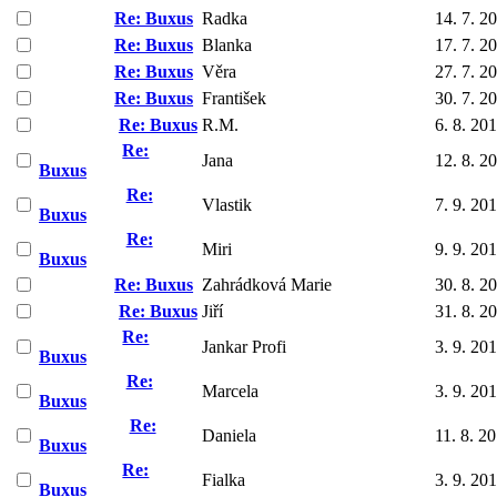
Re: Buxus
Radka
14. 7. 2
Re: Buxus
Blanka
17. 7. 2
Re: Buxus
Věra
27. 7. 2
Re: Buxus
František
30. 7. 2
Re: Buxus
R.M.
6. 8. 20
Re:
Jana
12. 8. 2
Buxus
Re:
Vlastik
7. 9. 20
Buxus
Re:
Miri
9. 9. 20
Buxus
Re: Buxus
Zahrádková Marie
30. 8. 2
Re: Buxus
Jiří
31. 8. 2
Re:
Jankar Profi
3. 9. 20
Buxus
Re:
Marcela
3. 9. 20
Buxus
Re:
Daniela
11. 8. 2
Buxus
Re:
Fialka
3. 9. 20
Buxus