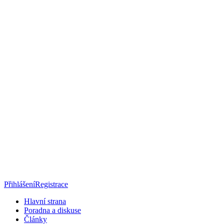
Přihlášení
Registrace
Hlavní strana
Poradna a diskuse
Články