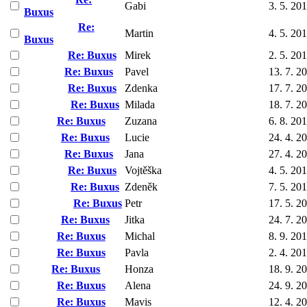
Gabi
3. 5. 20
Buxus
Re:
Martin
4. 5. 20
Buxus
Re: Buxus
Mirek
2. 5. 20
Re: Buxus
Pavel
13. 7. 2
Re: Buxus
Zdenka
17. 7. 2
Re: Buxus
Milada
18. 7. 2
Re: Buxus
Zuzana
6. 8. 20
Re: Buxus
Lucie
24. 4. 2
Re: Buxus
Jana
27. 4. 2
Re: Buxus
Vojtěška
4. 5. 20
Re: Buxus
Zdeněk
7. 5. 20
Re: Buxus
Petr
17. 5. 2
Re: Buxus
Jitka
24. 7. 2
Re: Buxus
Michal
8. 9. 20
Re: Buxus
Pavla
2. 4. 20
Re: Buxus
Honza
18. 9. 2
Re: Buxus
Alena
24. 9. 2
Re: Buxus
Mavis
12. 4. 2