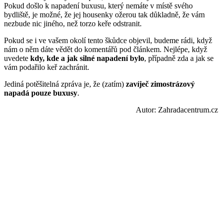
Pokud došlo k napadení buxusu, který nemáte v místě svého
bydliště, je možné, že jej housenky ožerou tak důkladně, že vám
nezbude nic jiného, než torzo keře odstranit.
Pokud se i ve vašem okolí tento škůdce objevil, budeme rádi, když
nám o něm dáte vědět do komentářů pod článkem. Nejlépe, když
uvedete
kdy, kde a jak silné napadení bylo
, případně zda a jak se
vám podařilo keř zachránit.
Jediná potěšitelná zpráva je, že (zatím)
zavíječ zimostrázový
napadá pouze buxusy
.
Autor: Zahradacentrum.cz