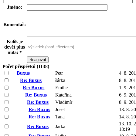
Jméno:
Komentář:
Kolik je
devět plus
nula: *
Počet příspěvků (1138)
Buxus
Petr
4. 8. 20
Re: Buxus
šárka
8. 8. 20
Re: Buxus
Emilie
1. 9. 20
Re: Buxus
Kateřina
6. 9. 20
Re: Buxus
Vladimír
8. 9. 20
Re: Buxus
Josef
13. 8. 2
Re: Buxus
Tana
14. 8. 2
13. 10. 
Re: Buxus
Jarka
18:19