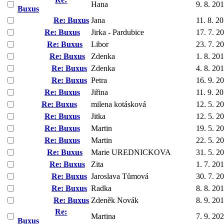
Hana
9. 8. 20
Buxus
Re: Buxus
Jana
11. 8. 2
Re: Buxus
Jirka - Pardubice
17. 7. 2
Re: Buxus
Libor
23. 7. 2
Re: Buxus
Zdenka
1. 8. 20
Re: Buxus
Zdenka
4. 8. 20
Re: Buxus
Petra
16. 9. 2
Re: Buxus
Jiřina
11. 9. 2
Re: Buxus
milena kotásková
12. 5. 2
Re: Buxus
Jitka
12. 5. 2
Re: Buxus
Martin
19. 5. 2
Re: Buxus
Martin
22. 5. 2
Re: Buxus
Marie UREDNICKOVA
31. 5. 2
Re: Buxus
Zita
1. 7. 20
Re: Buxus
Jaroslava Tůmová
30. 7. 2
Re: Buxus
Radka
8. 8. 20
Re: Buxus
Zdeněk Novák
8. 9. 20
Re:
Martina
7. 9. 20
Buxus