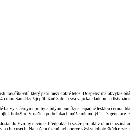
edi travaříkovití, který patří mezi dobré letce. Dospělec má obvykle bíl
– 45 mm. Samičky žijí přibližně 8 dní a svá vajíčka kladnou na listy
zim
uté barvy s černými pruhy a bílými puntíky s nápadně lesklou černou h
 dojít k holožíru. V našich podmínkách může mít motýl 2 – 3 generace.
dostal do Evropy nevíme. Předpokládá se, že pronikl v rámci mezinár
ožíry na buxusech. Na našem území byl poprvé výskyt tohoto škůdce z