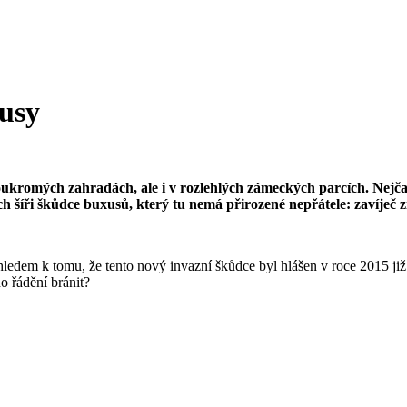
xusy
mých zahradách, ale i v rozlehlých zámeckých parcích. Nejčastěji t
ch šíři škůdce buxusů, který tu nemá přirozené nepřátele: zavíječ 
ledem k tomu, že tento nový invazní škůdce byl hlášen v roce 2015 již ne
o řádění bránit?