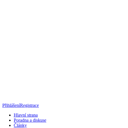
Přihlášení
Registrace
Hlavní strana
Poradna a diskuse
Články