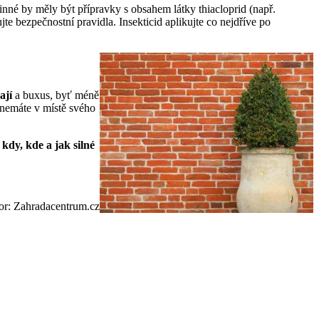
inné by měly být přípravky s obsahem látky thiacloprid (např.
 bezpečnostní pravidla. Insekticid aplikujte co nejdříve po
ají
a buxus, byť méně
 nemáte v místě svého
e
kdy, kde a jak silné
or: Zahradacentrum.cz