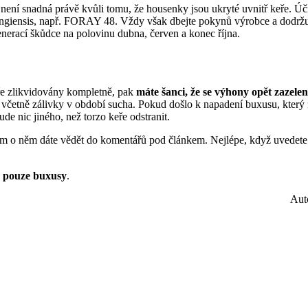
 není snadná právě kvůli tomu, že housenky jsou ukryté uvnitř keře. Úč
ngiensis, např. FORAY 48. Vždy však dbejte pokynů výrobce a dodržujte
nerací škůdce na polovinu dubna, červen a konec října.
ře zlikvidovány kompletně, pak
máte šanci, že se výhony opět zazelen
, včetně zálivky v období sucha. Pokud došlo k napadení buxusu, který
de nic jiného, než torzo keře odstranit.
nám o něm dáte vědět do komentářů pod článkem. Nejlépe, když uvedet
á pouze buxusy
.
Aut