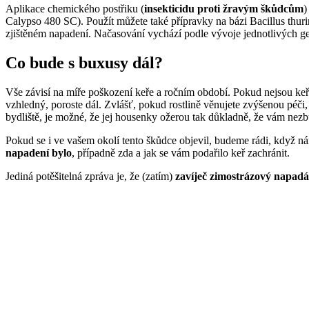
Aplikace chemického postřiku (
insekticidu proti žravým škůdcům
)
Calypso 480 SC). Použít můžete také přípravky na bázi Bacillus thuri
zjištěném napadení. Načasování vychází podle vývoje jednotlivých ge
Co bude s buxusy dál?
Vše závisí na míře poškození keře a ročním období. Pokud nejsou ke
vzhledný, poroste dál. Zvlášť, pokud rostlině věnujete zvýšenou péči
bydliště, je možné, že jej housenky ožerou tak důkladně, že vám nezbu
Pokud se i ve vašem okolí tento škůdce objevil, budeme rádi, když 
napadení bylo
, případně zda a jak se vám podařilo keř zachránit.
Jediná potěšitelná zpráva je, že (zatím)
zavíječ zimostrázový napad