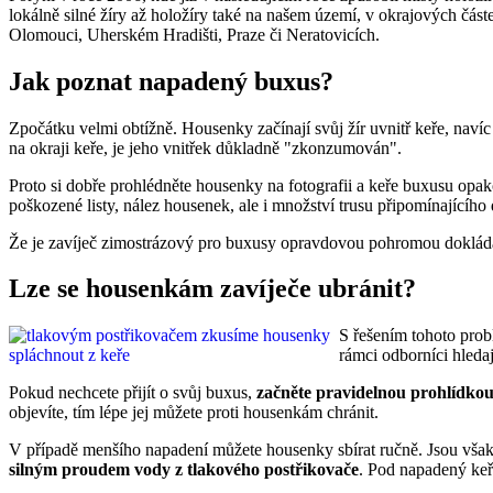
lokálně silné žíry až holožíry také na našem území, v okrajových část
Olomouci, Uherském Hradišti, Praze či Neratovicích.
Jak poznat napadený buxus?
Zpočátku velmi obtížně. Housenky začínají svůj žír uvnitř keře, naví
na okraji keře, je jeho vnitřek důkladně "zkonzumován".
Proto si dobře prohlédněte housenky na fotografii a keře buxusu opak
poškozené listy, nález housenek, ale i množství trusu připomínajícího
Že je zavíječ zimostrázový pro buxusy opravdovou pohromou doklá
Lze se housenkám zavíječe ubránit?
S řešením tohoto probl
rámci odborníci hledaj
Pokud nechcete přijít o svůj buxus,
začněte pravidelnou prohlídko
objevíte, tím lépe jej můžete proti housenkám chránit.
V případě menšího napadení můžete housenky sbírat ručně. Jsou však 
silným proudem vody z tlakového postřikovače
. Pod napadený keř 