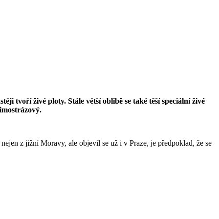
voří živé ploty. Stále větší oblibě se také těší speciální živé
zimostrázový.
jen z jižní Moravy, ale objevil se už i v Praze, je předpoklad, že se