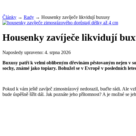
Články
→
Rady
→
Housenky zavíječe likvidují buxusy
Housenky zavíječe likvidují bu
Naposledy upraveno:
4. srpna 2026
Buxusy patří k velmi oblíbeným dřevinám pěstovaným nejen v soukro
sochy, známé jako topiary. Bohužel se v Evropě v posledních lete
Pokud k vám ještě zavíječ zimostrázový nedorazil, buďte rádi. Ale vzh
bude úspěšně šířit dál. Jak poznáte jeho přítomnost? A je možné se jeh