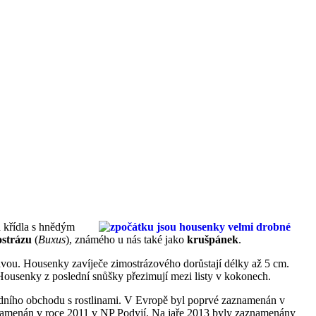
á křídla s hnědým
ostrázu
(
Buxus
), známého u nás také jako
krušpánek
.
lavou. Housenky zavíječe zimostrázového dorůstají délky až 5 cm.
 Housenky z poslední snůšky přezimují mezi listy v kokonech.
odního obchodu s rostlinami. V Evropě byl poprvé zaznamenán v
aznamenán v roce 2011 v NP Podyjí. Na jaře 2013 byly zaznamenány