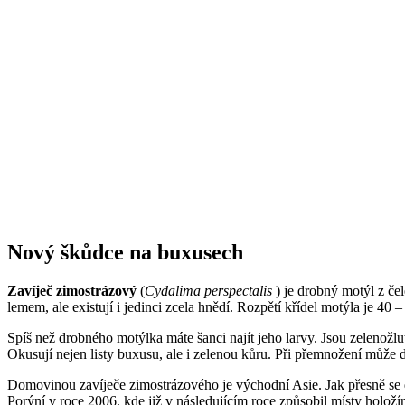
Nový škůdce na buxusech
Zavíječ zimostrázový
(
Cydalima perspectalis
) je drobný motýl z čel
lemem, ale existují i jedinci zcela hnědí. Rozpětí křídel motýla je 40 
Spíš než drobného motýlka máte šanci najít jeho larvy. Jsou zelenožl
Okusují nejen listy buxusu, ale i zelenou kůru. Při přemnožení může
Domovinou zavíječe zimostrázového je východní Asie. Jak přesně se 
Porýní v roce 2006, kde již v následujícím roce způsobil místy hol