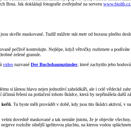
ech Brna. Jak dokládají fotografie zveřejněné na serveru
www.biolib.cz
c jsou skvěle maskované. Tudíž můžete stát metr od buxusu plného desít
ovaně pečlivě kontrolujte. Nejlépe, když větvičky rozhrnete a podíváte
 drobné zelené granule.
dá
video
nazvané
Der Buchsbaumzünsler
, které zachytilo jeho hodov
ému si lámou hlavu nejen jednotliví zahrádkáři, ale i celé vědecké zah
í účinná řešení na potlačení tohoto škůdce, která by nepřinášela další zá
u keřů
. Tu byste měli provádět v době, kdy jsou tito škůdci aktivní, v
velmi dovedně maskované a tak nemáte jistotu, že je objevíte všechny.
nejprve rozložte silnější igelitovou plachtu, na kterou vodou spláchnete