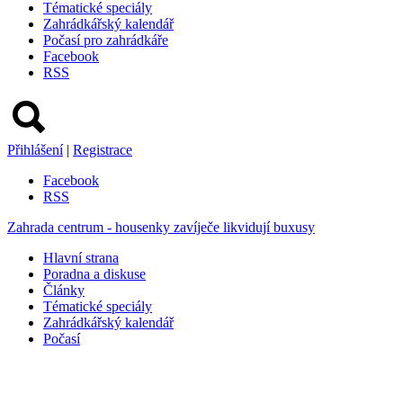
Tématické speciály
Zahrádkářský kalendář
Počasí pro zahrádkáře
Facebook
RSS
Přihlášení
|
Registrace
Facebook
RSS
Zahrada centrum - housenky zavíječe likvidují buxusy
Hlavní strana
Poradna a diskuse
Články
Tématické speciály
Zahrádkářský kalendář
Počasí