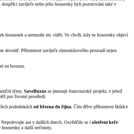
, dospělci zavíječe nebo jeho housenky byli pozorováni také v
ek housenek a nemusíte nic vidět. Ve chvíli, kdy se housenky objeví
 se dovnitř. Přítomnost zavíječe zimostrázového prozradí nejen
ání na buxusu.
raniční týmy.
SaveBuxus
se jmenuje francouzský projekt, v jehož
těž pro životní prostředí.
 našich podmínkách
od března do října
. Čím dříve přítomnost škůdce
 Nepolevujte ani v dalších dnech. Osvědčilo se i
ošetření keře
 housenky a další nečistoty.