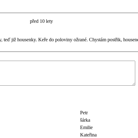
před 10 lety
 teď již housenky. Keře do poloviny ožrané. Chystám postřik, housene
Petr
šárka
Emilie
Kateřina