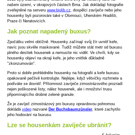
našem území, v okrajových částech Brna. Jak dokládají fotografie
zveřejněné na serveru
www.biolib.cz
, dospělci zavíječe nebo jeho
housenky byli pozorováni také v Olomouci, Uherském Hradišti,
Praze či Neratovicích.
Jak poznat napadený buxus?
Zpočátku velmi obtížně. Housenky začínají svůj žír uvnitř keře,
navíc jsou skvěle maskované. Tudíž můžete stát metr od buxusu
plného desítek housenek a nemusíte nic vidět. Ve chvíli, kdy se
housenky objeví na okraji keře, je jeho vnitřek důkladně
"zkonzumován".
Proto si dobře prohlédněte housenky na fotografii a keře buxusu
opakovaně pečlivě kontrolujte. Nejlépe, když větvičky rozhrnete a
podíváte se dovnitř. Přítomnost zavíječe zimostrázového prozradí
nejen poškozené listy, nález housenek, ale i množství trusu
připomínajícího drobné zelené granule.
Že je zavíječ zimostrázový pro buxusy opravdovou pohromou
dokládá
video
nazvané
Der Buchsbaumzünsler
, které zachytilo
jeho hodování na buxusu.
Lze se housenkám zavíječe ubránit?