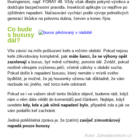
thuringiensis, např. FORAY 48. Vždy však dbejte pokynů výrobce a
dodržujte bezpečnostní pravidla. Insekticid aplikujte co nejdříve po
zjištěném napadení. Načasování vychází podle vývoje jednotlivých
generací škůdce na polovinu dubna, červen a konec října.
Co bude
s buxusy
dál?
Vše závisí na míře poškození keře a ročním období. Pokud nejsou
keře zlikvidovány kompletně, pak
máte šanci, že se výhony opět
zazelenají
a buxus, byť méně vzhledný, poroste dál. Zvlášť, pokud
rostlině věnujete zvýšenou péči, včetně zálivky v období sucha.
Pokud došlo k napadení buxusu, který nemáte v místě svého
bydliště, je možné, že jej housenky ožerou tak důkladně, že vám
nezbude nic jiného, než torzo keře odstranit.
Pokud se i ve vašem okolí tento škůdce objevil, budeme rádi, když
nám o něm dáte vědět do komentářů pod článkem. Nejlépe, když
uvedete
kdy, kde a jak silné napadení bylo
, případně zda a jak se
vám podařilo keř zachránit.
Jediná potěšitelná zpráva je, že (zatím)
zavíječ zimostrázový
napadá pouze buxusy
.
Autor: Zahradacentrum.cz