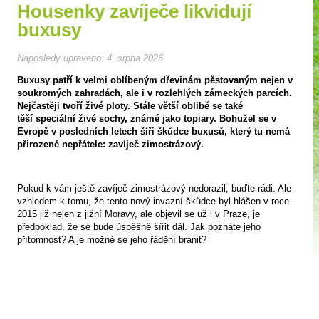
Housenky zavíječe likvidují
buxusy
Naposledy upraveno:
4. srpna 2026
Buxusy patří k velmi oblíbeným dřevinám pěstovaným nejen v
soukromých zahradách, ale i v rozlehlých zámeckých parcích.
Nejčastěji tvoří živé ploty. Stále větší oblibě se také
těší speciální živé sochy, známé jako topiary. Bohužel se v
Evropě v posledních letech šíři škůdce buxusů, který tu nemá
přirozené nepřátele: zavíječ zimostrázový.
Pokud k vám ještě zavíječ zimostrázový nedorazil, buďte rádi. Ale
vzhledem k tomu, že tento nový invazní škůdce byl hlášen v roce
2015 již nejen z jižní Moravy, ale objevil se už i v Praze, je
předpoklad, že se bude úspěšně šířit dál. Jak poznáte jeho
přítomnost? A je možné se jeho řádění bránit?