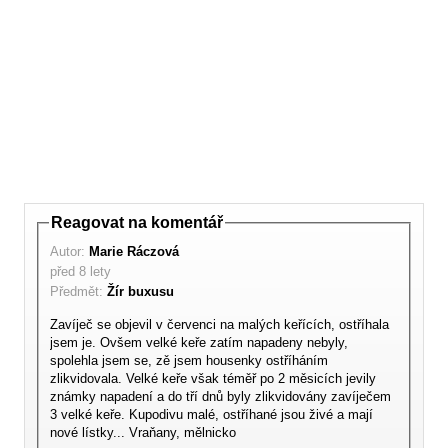
Reagovat na komentář
Autor:
Marie Ráczová
před 8 lety
Předmět:
Žír buxusu
Zavíječ se objevil v červenci na malých keřících, ostříhala
jsem je. Ovšem velké keře zatím napadeny nebyly,
spolehla jsem se, zě jsem housenky ostříháním
zlikvidovala. Velké keře však téměř po 2 měsicích jevily
známky napadení a do tří dnů byly zlikvidovány zavíječem
3 velké keře. Kupodivu malé, ostříhané jsou živé a mají
nové lístky... Vraňany, mělnicko