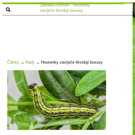
Zahrada centrum - housenky
zavíječe likvidují buxusy
Články
→
Rady
→
Housenky zavíječe likvidují buxusy