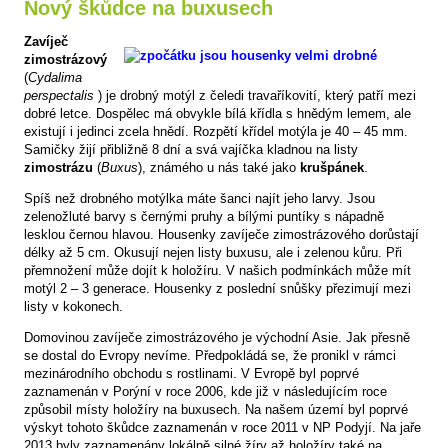
Nový škůdce na buxusech
Zavíječ
zimostrázový
(
Cydalima
perspectalis
) je drobný motýl z čeledi travaříkovití, který patří mezi
dobré letce. Dospělec má obvykle bílá křídla s hnědým lemem, ale
existují i jedinci zcela hnědí. Rozpětí křídel motýla je 40 – 45 mm.
Samičky žijí přibližně 8 dní a svá vajíčka kladnou na listy
zimostrázu
(
Buxus
), známého u nás také jako
krušpánek
.
Spíš než drobného motýlka máte šanci najít jeho larvy. Jsou
zelenožluté barvy s černými pruhy a bílými puntíky s nápadně
lesklou černou hlavou. Housenky zavíječe zimostrázového dorůstají
délky až 5 cm. Okusují nejen listy buxusu, ale i zelenou kůru. Při
přemnožení může dojít k holožíru. V našich podmínkách může mít
motýl 2 – 3 generace. Housenky z poslední snůšky přezimují mezi
listy v kokonech.
Domovinou zavíječe zimostrázového je východní Asie. Jak přesně
se dostal do Evropy nevíme. Předpokládá se, že pronikl v rámci
mezinárodního obchodu s rostlinami. V Evropě byl poprvé
zaznamenán v Porýní v roce 2006, kde již v následujícím roce
způsobil místy holožíry na buxusech. Na našem území byl poprvé
výskyt tohoto škůdce zaznamenán v roce 2011 v NP Podyjí. Na jaře
2013 byly zaznamenány lokálně silné žíry až holožíry také na