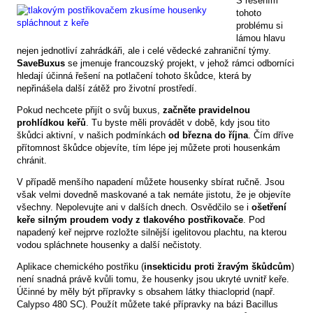
S řešením
tohoto
problému si
lámou hlavu
nejen jednotliví zahrádkáři, ale i celé vědecké zahraniční týmy.
SaveBuxus
se jmenuje francouzský projekt, v jehož rámci odborníci
hledají účinná řešení na potlačení tohoto škůdce, která by
nepřinášela další zátěž pro životní prostředí.
Pokud nechcete přijít o svůj buxus,
začněte pravidelnou
prohlídkou keřů
. Tu byste měli provádět v době, kdy jsou tito
škůdci aktivní, v našich podmínkách
od března do října
. Čím dříve
přítomnost škůdce objevíte, tím lépe jej můžete proti housenkám
chránit.
V případě menšího napadení můžete housenky sbírat ručně. Jsou
však velmi dovedně maskované a tak nemáte jistotu, že je objevíte
všechny. Nepolevujte ani v dalších dnech. Osvědčilo se i
ošetření
keře silným proudem vody z tlakového postřikovače
. Pod
napadený keř nejprve rozložte silnější igelitovou plachtu, na kterou
vodou spláchnete housenky a další nečistoty.
Aplikace chemického postřiku (
insekticidu proti žravým škůdcům
)
není snadná právě kvůli tomu, že housenky jsou ukryté uvnitř keře.
Účinné by měly být přípravky s obsahem látky thiacloprid (např.
Calypso 480 SC). Použít můžete také přípravky na bázi Bacillus