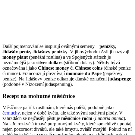
Další pojmenování se inspirují oválnými semeny –
penízky,
Jidášův peníz, Jidášovy penízky
. V jihovýchodní Asii ji nazývají
money plant
(peněžní rostlina) a ve Spojených státech je
neznámnější jako
silver dollars
(stříbrné dolary). Někdy bývá
označována i jako
Chinese money
či
Chinese coins
(čínské peníze
či mince). Francouzi jí přezdívají
monnaie du Pape
(papežovy
peníze). Na Jidášovy peníze odkazuje dánské označení
judaspenge
(podobně v Nizozemí judaspenning).
Recept na mohutné měsíčnice
Měsíčnice patří k rostlinám, které nás potěší, podobně jako
černuchy
, nejen v době květu, ale také svými suchými plody. V
zahradách se nejčastěji pěstuje
měsíčnice roční
(
Lunaria annua
).
Na jaře rozkvétá tmavě purpurovými květy, které spolehlivě upoutají
nejen pozornost diváků, ale také hmyzu, zvlášť motýlů. Pokud na ní
zahlédnete běláska se sytě oranžovým okrajem na křídlech, pak si