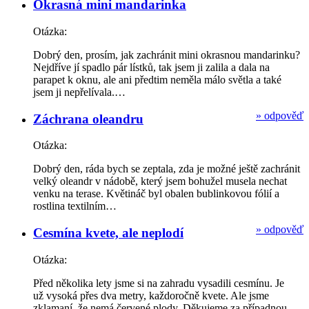
Okrasná mini mandarinka
Otázka:
Dobrý den, prosím, jak zachránit mini okrasnou mandarinku?
Nejdříve jí spadlo pár lístků, tak jsem ji zalila a dala na
parapet k oknu, ale ani předtim neměla málo světla a také
jsem ji nepřelívala.…
»
odpověď
Záchrana oleandru
Otázka:
Dobrý den, ráda bych se zeptala, zda je možné ještě zachránit
velký oleandr v nádobě, který jsem bohužel musela nechat
venku na terase. Květináč byl obalen bublinkovou fólií a
rostlina textilním…
»
odpověď
Cesmína kvete, ale neplodí
Otázka:
Před několika lety jsme si na zahradu vysadili cesmínu. Je
už vysoká přes dva metry, každoročně kvete. Ale jsme
zklamaní, že nemá červené plody. Děkujeme za případnou