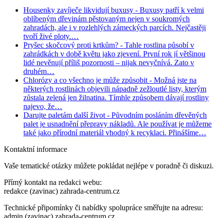
Housenky zavíječe likvidují buxusy
- Buxusy patří k velmi
oblíbeným dřevinám pěstovaným nejen v soukromých
zahradách, ale i v rozlehlých zámeckých parcích. Nejčastěji
tvoří živé ploty.…
Pryšec skočcový proti krtkům?
- Tahle rostlina působí v
zahrádkách v době květu jako zjevení. První rok jí většinou
lidé nevěnují příliš pozornosti – nijak nevyčnívá. Zato v
druhém…
Chlorózy a co všechno je může způsobit
- Možná jste na
některých rostlinách objevili nápadně zežloutlé listy, kterým
zůstala zelená jen žilnatina. Tímhle způsobem dávají rostliny
najevo, že…
Darujte paletám další život
- Původním posláním dřevěných
palet je usnadnění přepravy nákladů. Ale používat je můžeme
také jako přírodní materiál vhodný k recyklaci. Přinášíme…
Kontaktní informace
Vaše tematické otázky můžete pokládat nejlépe v poradně či diskuzi.
Přímý kontakt na redakci webu:
redakce (zavinac) zahrada-centrum.cz
Technické připomínky či nabídky spolupráce směřujte na adresu:
admin (zavinac) zahrada-centrum.cz