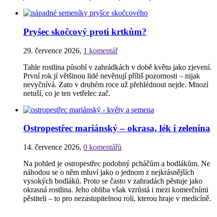
Pryšec skočcový proti krtkům?
29. července 2026
,
1 komentář
Tahle rostlina působí v zahrádkách v době květu jako zjevení.
První rok jí většinou lidé nevěnují příliš pozornosti – nijak
nevyčnívá. Zato v druhém roce už přehlédnout nejde. Mnozí
netuší, co je ten vetřelec zač.
Ostropestřec mariánský – okrasa, lék i zelenina
14. července 2026
,
0 komentářů
Na pohled je ostropestřec podobný pcháčům a bodlákům. Ne
náhodou se o něm mluví jako o jednom z nejkrásnějších
vysokých bodláků. Proto se často v zahradách pěstuje jako
okrasná rostlina. Jeho obliba však vzrůstá i mezi komerčními
pěstiteli – to pro nezastupitelnou roli, kterou hraje v medicíně.