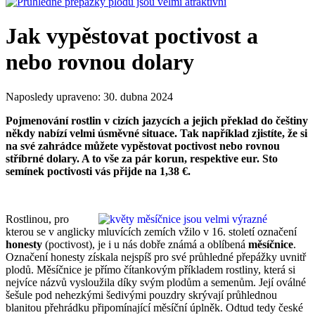
Jak vypěstovat poctivost a
nebo rovnou dolary
Naposledy upraveno:
30. dubna 2024
Pojmenování rostlin v cizích jazycích a jejich překlad do češtiny
někdy nabízí velmi úsměvné situace. Tak například zjistíte, že si
na své zahrádce můžete vypěstovat poctivost nebo rovnou
stříbrné dolary. A to vše za pár korun, respektive eur. Sto
semínek poctivosti vás přijde na 1,38 €.
Rostlinou, pro
kterou se v anglicky mluvících zemích vžilo v 16. století označení
honesty
(poctivost), je i u nás dobře známá a oblíbená
měsíčnice
.
Označení honesty získala nejspíš pro své průhledné přepážky uvnitř
plodů. Měsíčnice je přímo čítankovým příkladem rostliny, která si
nejvíce názvů vysloužila díky svým plodům a semenům. Její oválné
šešule pod nehezkými šedivými pouzdry skrývají průhlednou
blanitou přehrádku připomínající měsíční úplněk. Odtud tedy české