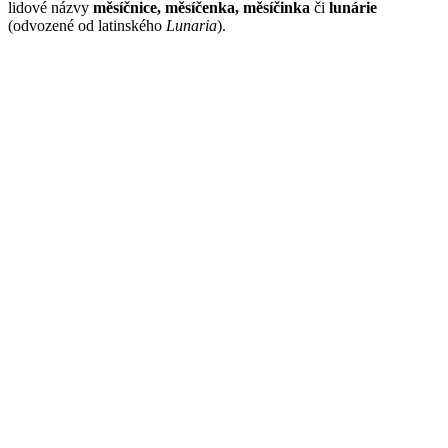
lidové názvy
měsíčnice, měsíčenka, měsíčinka
či
lunárie
(odvozené od latinského
Lunaria
).