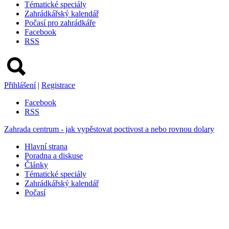
Tématické speciály
Zahrádkářský kalendář
Počasí pro zahrádkáře
Facebook
RSS
Přihlášení
|
Registrace
Facebook
RSS
Zahrada centrum - jak vypěstovat poctivost a nebo rovnou dolary
Hlavní strana
Poradna a diskuse
Články
Tématické speciály
Zahrádkářský kalendář
Počasí