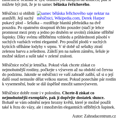
můžete být jisti, že je to samec
běláska řeřichového
.
Měsíčnici si oblíbili
aranžéři. Její suchý
pukavý plod – šešulka – rozděluje blanitá přehrádka na dvě
pouzdra. Po opatrném sloupnutí těchto pouzder (stačí je lehce
promnout mezi prsty a jedno po druhém se uvolní) získáme stříbřité
šupinky. Díky svému stříbřitému vzhledu a průhlednosti působí v
suchých vazbách velmi elegantně. Pro použití plodů v suchých
kyticích stříháme lodyhy v srpnu. V té době už sešulky ztratí
zelenou barvu a zešednou. Záleží jen na našem záměru, šešule je
možné sklízet a sušit také v zelené zralosti.
Měsíčnice roční je letnička. Pokud však chcete získat co
nejmohutnější rostliny, počkejte s výsevem až na období od června
do podzimu. Jakmile se měsíčnici ve vaší zahradě zalíbí, už si o její
další osud nemusíte dělat velkou starost. Pokud ponecháte pár rostlin
k vysemenění, bude se dál úspěšně množit samovýsevem.
Měsíčnice dobře roste i v polostínu.
Chcete-li získat co
nejmohutnější exempláře, pak jí dopřejte dostatek slunce.
Bohatě se vám odmění nejen hrozny květů, které je možné použít
také k řezu do vázy, ale i množstvím elegantních stříbřitých šupinek.
Autor: Zahradacentrum.cz