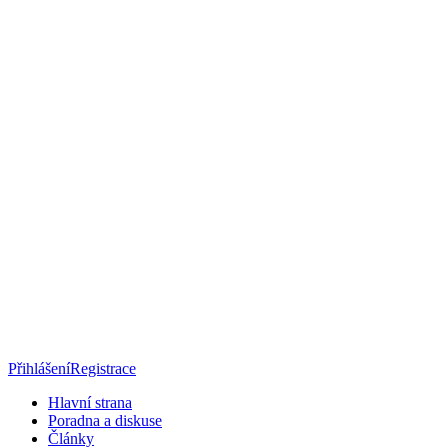
Přihlášení
Registrace
Hlavní strana
Poradna a diskuse
Články