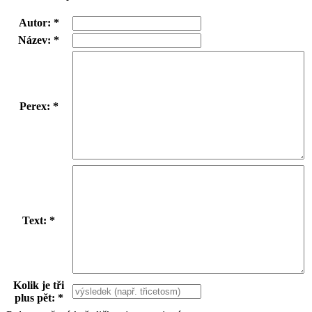
Autor: *
Název: *
Perex: *
Text: *
Kolik je tři
plus pět: *