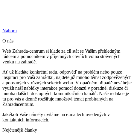
Nahoru
O nás
Web Zahrada-centrum si klade za cíl stát se Vaším přehledným
rádcem a pomocníkem v příjemných chvílích volna strávených
venku na zahradě.
Ať už hledáte konkrétní radu, odpověď na problém nebo pouze
inspiraci pro Vaši zahrádku, najdete již mnoho témat zodpovězených
a popsaných v různých sekcích webu. V opačném případě neváhejte
využít naší nabídky interakce pomocí dotazů v poradně, diskuze či
mnoha dalších dostupných komunikačních kanálů. Naše redakce je
tu pro vás a denně rozšiřuje množství témat probíraných na
Zahradacentrum.
Jakékoli Vaše náměty uvítáme na e-mailech uvedených v
kontaktních informacích.
Nejčtenější články