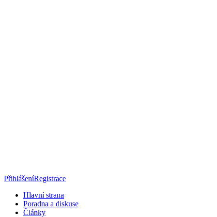
Přihlášení
Registrace
Hlavní strana
Poradna a diskuse
Články