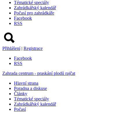
Tématické speciály
Zahrádkářský kalendář
Počasí pro zahrádkáře
Facebook
RSS
Přihlášení
|
Registrace
Facebook
RSS
Zahrada centrum - praskání plodů rajčat
Hlavní strana
Poradna a diskuse
Články
Tématické speciály
Zahrádkářský kalendář
Počasí