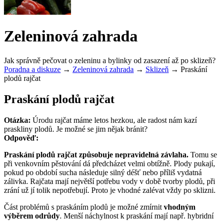
Zeleninová zahrada
Jak správně pečovat o zeleninu a bylinky od zasazení až po sklizeň?
Poradna a diskuze
→
Zeleninová zahrada
→
Sklizeň
→
Praskání
plodů rajčat
Praskání plodů rajčat
Otázka:
Úrodu rajčat máme letos hezkou, ale radost nám kazí
praskliny plodů. Je možné se jim nějak bránit?
Odpověď:
Praskání plodů rajčat způsobuje nepravidelná závlaha.
Tomu se
při venkovním pěstování dá předcházet velmi obtížně. Plody pukají,
pokud po období sucha následuje silný déšť nebo příliš vydatná
zálivka. Rajčata mají největší potřebu vody v době tvorby plodů, při
zrání už jí tolik nepotřebují. Proto je vhodné zalévat vždy po sklizni.
Část problémů s praskáním plodů je možné zmírnit
vhodným
výběrem odrůdy
. Menší náchylnost k praskání mají např. hybridní