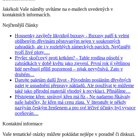
Jakékoli Vaše náměty uvítáme na e-mailech uvedených v
kontaktních informacích.
Nejčtenější články
Housenky zavíječe likvidují buxusy
- Buxusy patří k velmi
oblíbeným dřevinám pěstovaným nejen v soukromých
zahradách, ale i v rozlehlých zámeckých parcích. Nejčastěji
tvoří živé ploty.…
Pryšec skočcový proti krtkům?
- Tahle rostlina působí v
zahrádkách v době květu jako zjevení. První rok jí většinou
lidé nevěnují příliš pozornosti – nijak nevyčnívá. Zato v
druhém…
Darujte paletám další život
- Původním posláním dřevěných
palet je usnadnění přepravy nákladů. Ale používat je můžeme
také jako přírodní materiál vhodný k recyklaci. Přinášíme…
Pěstujeme křen: správný křen má říz
- Ne nadarmo říkávaly
naše babičky, že křen má cenu zlata. V literatuře je někdy
nazýván českým ženšenem a pro své léčivé účinky byl vysoce
oceňován…
Kontaktní informace
Vaše tematické otázky můžete pokládat nejlépe v poradně či diskuzi.