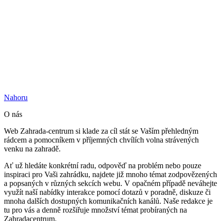
Nahoru
O nás
Web Zahrada-centrum si klade za cíl stát se Vaším přehledným
rádcem a pomocníkem v příjemných chvílích volna strávených
venku na zahradě.
Ať už hledáte konkrétní radu, odpověď na problém nebo pouze
inspiraci pro Vaši zahrádku, najdete již mnoho témat zodpovězených
a popsaných v různých sekcích webu. V opačném případě neváhejte
využít naší nabídky interakce pomocí dotazů v poradně, diskuze či
mnoha dalších dostupných komunikačních kanálů. Naše redakce je
tu pro vás a denně rozšiřuje množství témat probíraných na
Zahradacentrum.