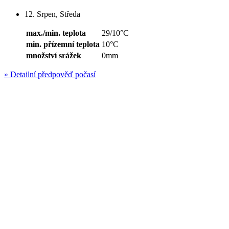
12. Srpen, Středa
max./min. teplota
29/10°C
min. přízemní teplota
10°C
množství srážek
0mm
»
Detailní předpověď počasí