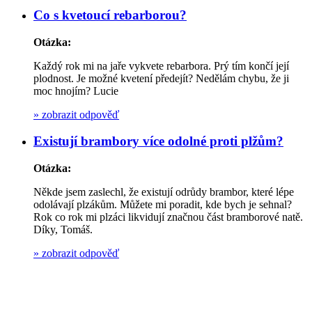
Co s kvetoucí rebarborou?
Otázka:
Každý rok mi na jaře vykvete rebarbora. Prý tím končí její
plodnost. Je možné kvetení předejít? Nedělám chybu, že ji
moc hnojím? Lucie
»
zobrazit odpověď
Existují brambory více odolné proti plžům?
Otázka:
Někde jsem zaslechl, že existují odrůdy brambor, které lépe
odolávají plzákům. Můžete mi poradit, kde bych je sehnal?
Rok co rok mi plzáci likvidují značnou část bramborové natě.
Díky, Tomáš.
»
zobrazit odpověď