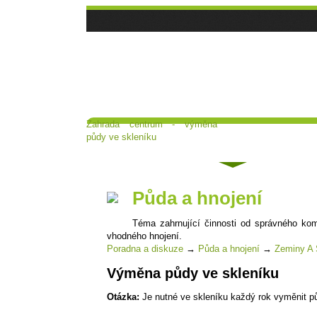
Zahrada centrum - výměna
Hlavní strana
Čl
půdy ve skleníku
Poradna a diskuse
Půda a hnojení
Téma zahrnující činnosti od správného ko
vhodného hnojení.
Poradna a diskuze
→
Půda a hnojení
→
Zeminy A 
Výměna půdy ve skleníku
Otázka:
Je nutné ve skleníku každý rok vyměnit p