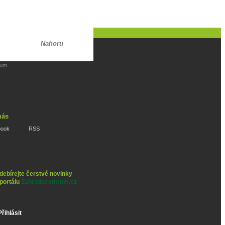
Nahoru
rum
nás
book
RSS
debírejte čerstvé novinky
 portálu
Zahradacentrum.cz