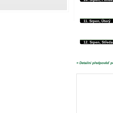
max./min. teplota
min. přízemní teplota
množství srážek
11. Srpen, Úterý
max./min. teplota
min. přízemní teplota
množství srážek
12. Srpen, Středa
max./min. teplota
min. přízemní teplota
množství srážek
»
Detailní předpověď p