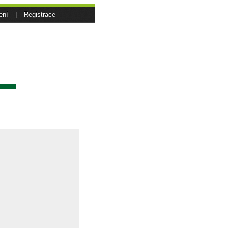
ení
|
Registrace
sí