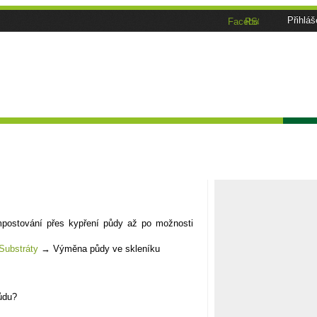
Přihláš
Facebook
RSS
ánky
Tématické speciály
Zahrádkářský kalendář
Poča
mpostování přes kypření půdy až po možnosti
Substráty
→
Výměna půdy ve skleníku
ůdu?