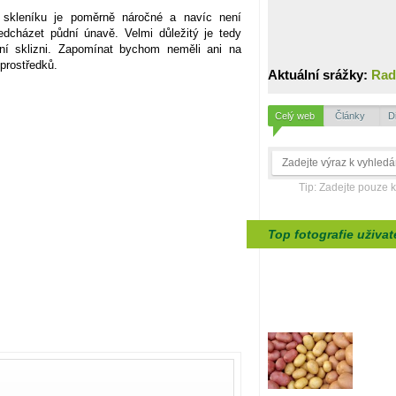
skleníku je poměrně náročné a navíc není
dcházet půdní únavě. Velmi důležitý je tedy
dní sklizni. Zapomínat bychom neměli ani na
h prostředků.
Aktuální srážky:
Rad
Celý web
Články
D
Tip: Zadejte pouze 
Top fotografie uživat