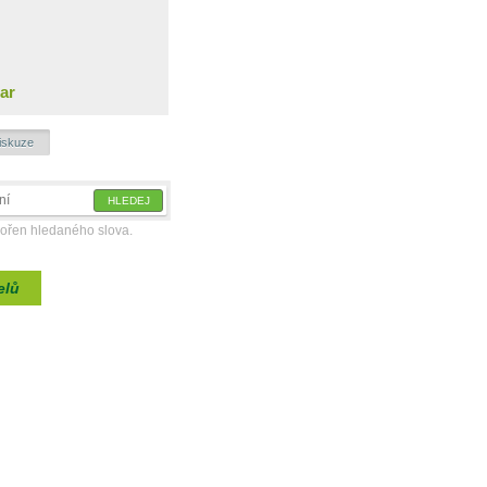
ar
iskuze
kořen hledaného slova.
elů