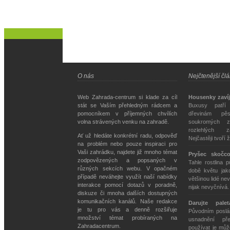
O nás
Nejčtenější čl
Web Zahrada-centrum si klade za cíl
Housenky zavíj
stát se Vaším přehledným rádcem a
Buxusy patří
pomocníkem v příjemných chvílích
dřevinám pě
volna strávených venku na zahradě.
soukromých z
rozlehlých z
Ať už hledáte konkrétní radu, odpověď
Nejčastěji tvoří 
na problém nebo pouze inspiraci pro
Vaši zahrádku, najdete již mnoho témat
Pryšec skočc
zodpovězených a popsaných v
Tahle rostlina 
různých sekcích webu. V opačném
době květu jako
případě neváhejte využít naší nabídky
většinou lidé nev
interakce pomocí dotazů v poradně,
nijak nevyčnívá
diskuze či mnoha dalších dostupných
komunikačních kanálů. Naše redakce
Darujte pale
je tu pro vás a denně rozšiřuje
Původním poslán
množství témat probíraných na
usnadnění př
Zahradacentrum.
používat je můž