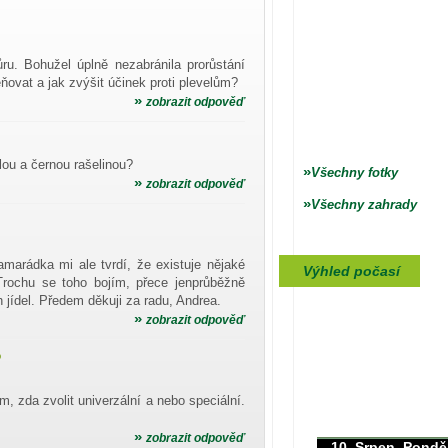
ru. Bohužel úplně nezabránila prorůstání
ěňovat a jak zvýšit účinek proti plevelům?
»
zobrazit odpověď
lou a černou rašelinou?
»
Všechny fotky
»
zobrazit odpověď
»
Všechny zahrady
amarádka mi ale tvrdí, že existuje nějaké
Výhled počasí
 Trochu se toho bojím, přece jenprůběžně
 jídel. Předem děkuji za radu, Andrea.
»
zobrazit odpověď
?
max./min. teplota
m, zda zvolit univerzální a nebo speciální.
35/0°C
»
zobrazit odpověď
10. Srpen, Pondě