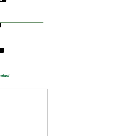
38/17°C
17.2°C
0mm
30/14°C
14.5°C
0mm
29/8°C
8.8°C
0mm
očasí