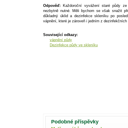
Odpověď:
Každoroční vyvážení staré půdy ze 
nezbytně nutné. Měli bychom se však snažit pře
důkladný úklid a dezinfekce skleníku po posle
vápnění, které je zároveň i jedním z dezinfekčníc
Související odkazy:
vápnění půdy
Dezinfekce půdy ve skleníku
Podobné příspěvky