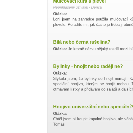
Mulčovací kůra a plevel
Nepřihlášený uživatel - Denča
Otázka:
Loni jsem na zahrádce použila mulčovací ků
plevele. Poradíte mi, jak často je třeba ji obm
Bílá nebo černá rašelina?
Otázka:
Je kromě názvu nějaký rozdíl mezi bí
Bylinky - hnojit nebo raději ne?
Otázka:
Slyšela jsem, že bylinky se hnojit nemají. K
speciální hnojivo, kterým se hnojit mohou.
otrhávám lístky a přidávám do salátů a dalších
Hnojivo univerzální nebo speciální
Otázka:
Chtěl jsem si koupit kapalné hnojivo, ale váhá
Tomáš