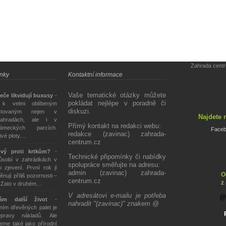
Zahrada cent
ánky
Kontaktní informace
Vaše tematické otázky můžete
eče likvidují buxusy
-
pokládat nejlépe v poradně či
 k velmi oblíbeným
diskuzi.
stovaným nejen v
Najdete 
ahradách, ale i v
Přímý kontakt na redakci webu:
ámeckých parcích.
Face
redakce (zavinac) zahrada-
živé ploty.…
centrum.cz
ový proti krtkům?
-
Technické připomínky či nabídky
působí v zahrádkách v
spolupráce směřujte na adresu:
 zjevení. První rok jí
admin (zavinac) zahrada-
O
ěnují příliš pozornosti –
centrum.cz
z
. Zato v druhém…
V adresátovi e-mailu je potřeba
tám další život
-
nahradit "(zavinac)" znakem @
ím dřevěných palet je
epravy nákladů. Ale
eme také jako přírodní