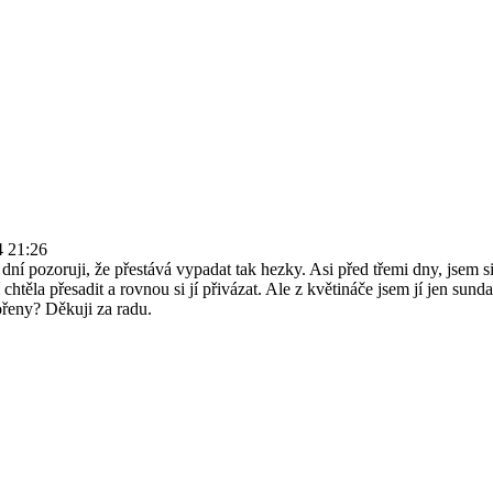
4 21:26
dní pozoruji, že přestává vypadat tak hezky. Asi před třemi dny, jsem si
chtěla přesadit a rovnou si jí přivázat. Ale z květináče jsem jí jen sun
ořeny? Děkuji za radu.