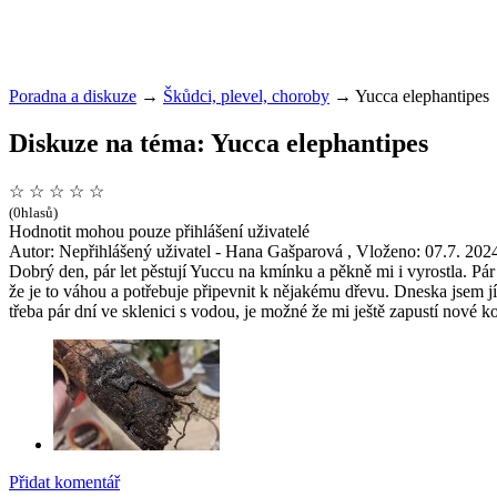
Poradna a diskuze
→
Škůdci, plevel, choroby
→
Yucca elephantipes
Diskuze na téma: Yucca elephantipes
☆
☆
☆
☆
☆
(0hlasů)
Hodnotit mohou pouze přihlášení uživatelé
Autor: Nepřihlášený uživatel - Hana Gašparová , Vloženo: 07.7. 202
Dobrý den, pár let pěstují Yuccu na kmínku a pěkně mi i vyrostla. Pár 
že je to váhou a potřebuje připevnit k nějakému dřevu. Dneska jsem jí 
třeba pár dní ve sklenici s vodou, je možné že mi ještě zapustí nové k
Přidat komentář