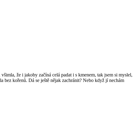
 všimla, že i jakoby začíná celá padat i s kmenem, tak jsem si myslel,
dala bez kořenů. Dá se ještě nějak zachránit? Nebo když jí nechám