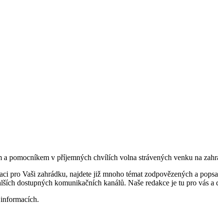
m a pomocníkem v příjemných chvílích volna strávených venku na zahr
raci pro Vaši zahrádku, najdete již mnoho témat zodpovězených a pops
alších dostupných komunikačních kanálů. Naše redakce je tu pro vás a 
informacích.