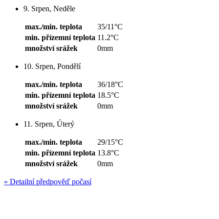
9. Srpen, Neděle
max./min. teplota
35/11°C
min. přízemní teplota
11.2°C
množství srážek
0mm
10. Srpen, Pondělí
max./min. teplota
36/18°C
min. přízemní teplota
18.5°C
množství srážek
0mm
11. Srpen, Úterý
max./min. teplota
29/15°C
min. přízemní teplota
13.8°C
množství srážek
0mm
»
Detailní předpověď počasí