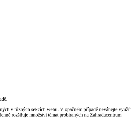
adě.
aných v různých sekcích webu. V opačném případě neváhejte využít
denně rozšiřuje množství témat probíraných na Zahradacentrum.