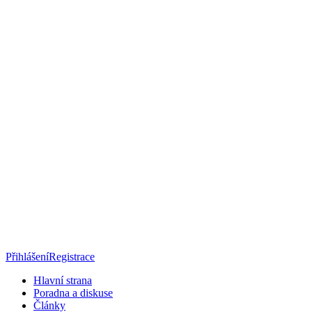
Přihlášení
Registrace
Hlavní strana
Poradna a diskuse
Články