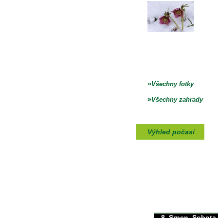
»
Všechny fotky
»
Všechny zahrady
Výhled počasí
max./min. teplota
30/0°C
8. Srpen, Sobota