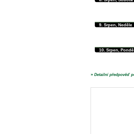
max./min. teplota
min. přízemní teplota
množství srážek
9. Srpen, Neděle
max./min. teplota
min. přízemní teplota
množství srážek
10. Srpen, Pondě
max./min. teplota
min. přízemní teplota
množství srážek
»
Detailní předpověď p