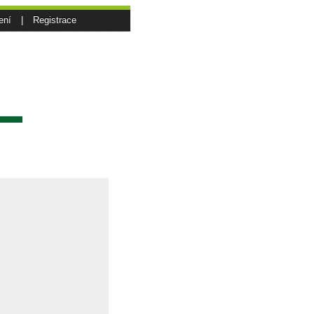
ení
|
Registrace
sí