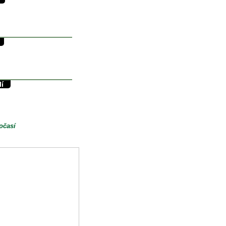
30/13°C
13.5°C
0mm
34/11°C
11.5°C
0mm
lí
38/17°C
17°C
0.8mm
očasí