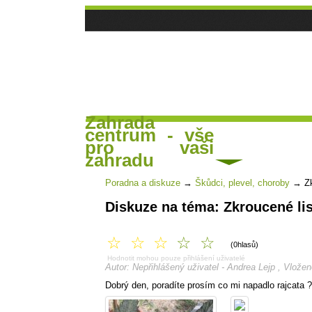
Zahrada
centrum - vše
Hlavní strana
Čl
Poradna a diskuse
pro vaši
zahradu
Poradna a diskuze
→
Škůdci, plevel, choroby
→
Z
Diskuze na téma: Zkroucené lis
☆
☆
☆
☆
☆
(0hlasů)
Hodnotit mohou pouze přihlášení uživatelé
Autor: Nepřihlášený uživatel - Andrea Lejp , Vlože
Dobrý den, poradíte prosím co mi napadlo rajcata ?