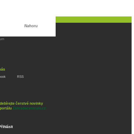
Nahoru
rum
nás
book
RSS
debírejte čerstvé novinky
 portálu
Zahradacentrum.cz