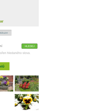
ar
iskuze
kořen hledaného slova.
elů