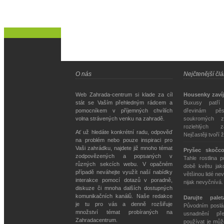
O nás
Nejčtenější čl
Web Zahrada-centrum si klade za cíl
Housenky zavíj
stát se Vaším přehledným rádcem a
Buxusy patří
pomocníkem v příjemných chvílích
dřevinám pě
volna strávených venku na zahradě.
soukromých z
rozlehlých z
Ať už hledáte konkrétní radu, odpověď
Nejčastěji tvoří 
na problém nebo pouze inspiraci pro
Vaši zahrádku, najdete již mnoho témat
Pryšec skočc
zodpovězených a popsaných v
Tahle rostlina 
různých sekcích webu. V opačném
době květu jako
případě neváhejte využít naší nabídky
většinou lidé nev
interakce pomocí dotazů v poradně,
nijak nevyčnívá
diskuze či mnoha dalších dostupných
komunikačních kanálů. Naše redakce
Darujte pale
je tu pro vás a denně rozšiřuje
Původním poslán
množství témat probíraných na
usnadnění př
Zahradacentrum.
používat je můž