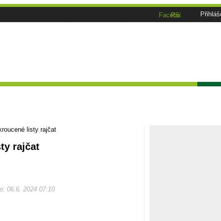
Přihláš
Facebook
RSS
ánky
Tématické speciály
Zahrádkářský kalendář
Poča
kroucené listy rajčat
ty rajčat
no: 06.6. 2024 07:10