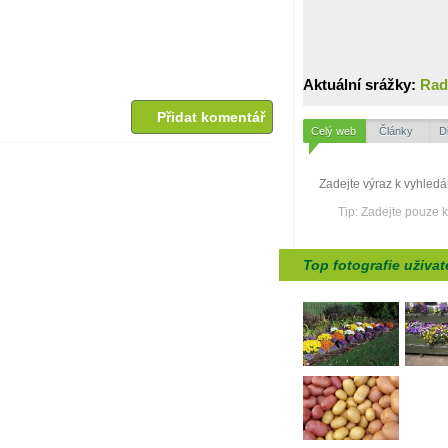
Aktuální srážky:
Rad
Přidat komentář
Celý web
Články
D
Tip: Zadejte pouze 
Top fotografie uživat