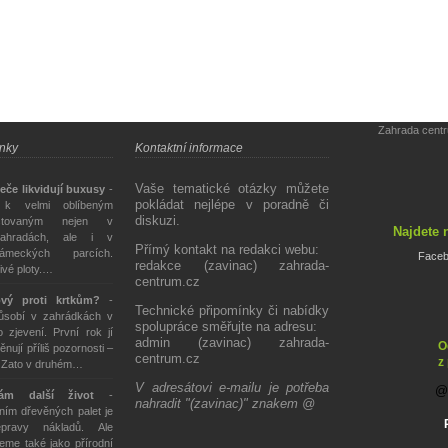
Zahrada cent
ánky
Kontaktní informace
Vaše tematické otázky můžete
eče likvidují buxusy
-
pokládat nejlépe v poradně či
 k velmi oblíbeným
diskuzi.
stovaným nejen v
Najdete 
ahradách, ale i v
Přímý kontakt na redakci webu:
ámeckých parcích.
Face
redakce (zavinac) zahrada-
živé ploty.…
centrum.cz
ový proti krtkům?
-
Technické připomínky či nabídky
působí v zahrádkách v
spolupráce směřujte na adresu:
 zjevení. První rok jí
admin (zavinac) zahrada-
O
ěnují příliš pozornosti –
centrum.cz
z
. Zato v druhém…
V adresátovi e-mailu je potřeba
tám další život
-
nahradit "(zavinac)" znakem @
ím dřevěných palet je
epravy nákladů. Ale
eme také jako přírodní