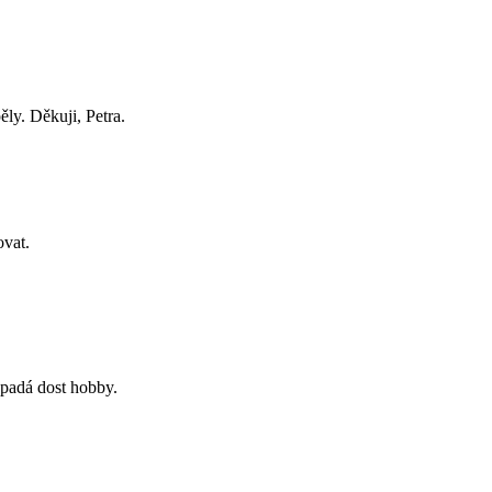
ly. Děkuji, Petra.
ovat.
ypadá dost hobby.