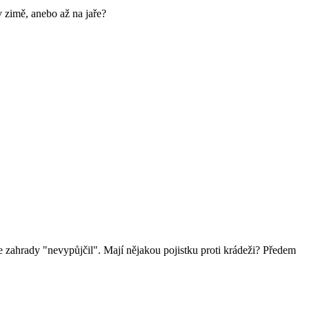
 zimě, anebo až na jaře?
ze zahrady "nevypůjčil". Mají nějakou pojistku proti krádeži? Předem