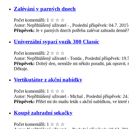
Zalévání v parných dnech
Počet komentářů: 1
☆
☆
☆
Autor: Nepřihlášený uživatel - , Poslední příspěvek: 04.7. 2015
Příspěvek:
Je v parných dnech potřeba zalévat zahradu denně? N
Univerzální sypací vozík 300 Classic
Počet komentářů: 2
☆
☆
☆
Autor: Nepřihlášený uživatel - Tonda , Poslední příspěvek: 19.
Příspěvek:
Dobrý den, nemůže mi někdo poradit, jak opravit, r
Děkuje.
Vertikutátor z akční nabídky
Počet komentářů: 1
☆
☆
☆
Autor: Nepřihlášený uživatel - Michal , Poslední příspěvek: 24
Příspěvek:
Přišel mi do mailu leták s akční nabídkou, ve kter
Koupě zahradní sekačky
Počet komentářů: 1
☆
☆
☆