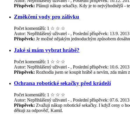
Autor: Nepřihlášený uživatel - , Poslední příspěvek: 10.12. 20
Příspěvek:
Plánuji nákup sekačky. Kdy je to nejvýhodnější - t
Změkčení vody pro zálivku
Počet komentářů: 1
☆
☆
☆
Autor: Nepřihlášený uživatel - , Poslední příspěvek: 13.9. 2013
Příspěvek:
Je možné nějakým jednoduchým způsobem dosáhnout
Jaké si mám vybrat hrábě?
Počet komentářů: 1
☆
☆
☆
Autor: Nepřihlášený uživatel - , Poslední příspěvek: 10.6. 2013
Příspěvek:
Rozhodla jsem se koupit hrábě a nevím, zda mám zv
Ochrana robotické sekačky před krádeží
Počet komentářů: 1
☆
☆
☆
Autor: Nepřihlášený uživatel - , Poslední příspěvek: 07.6. 2013
Příspěvek:
Zvažuji nákup robotické sekačky. I když ceny o hodn
děkuji za odpověď, Kamil.