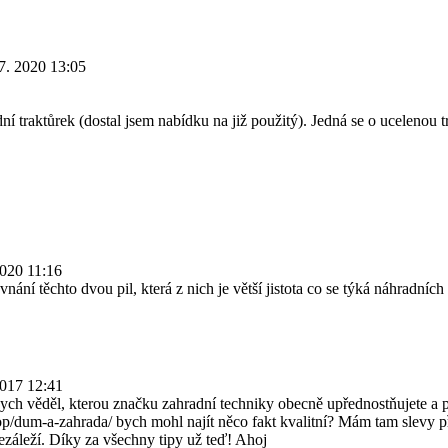
.7. 2020 13:05
traktůrek (dostal jsem nabídku na již použitý). Jedná se o ucelenou tr
2020 11:16
í těchto dvou pil, která z nich je větší jistota co se týká náhradních d
2017 12:41
ych věděl, kterou značku zahradní techniky obecně upřednostňujete a pr
op/dum-a-zahrada/ bych mohl najít něco fakt kvalitní? Mám tam slevy 
nezáleží. Díky za všechny tipy už teď! Ahoj