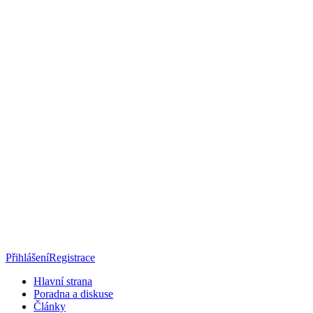
Přihlášení
Registrace
Hlavní strana
Poradna a diskuse
Články