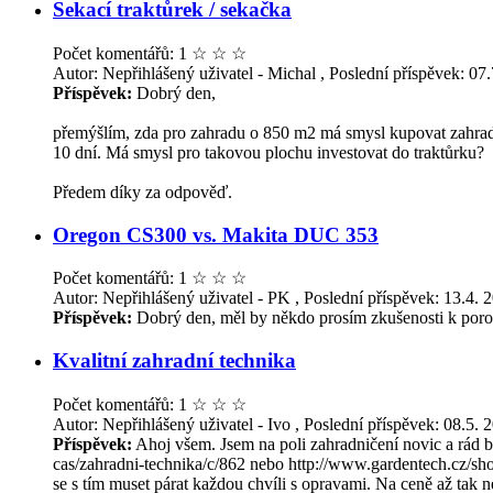
Sekací traktůrek / sekačka
Počet komentářů: 1
☆
☆
☆
Autor: Nepřihlášený uživatel - Michal , Poslední příspěvek: 07
Příspěvek:
Dobrý den,
přemýšlím, zda pro zahradu o 850 m2 má smysl kupovat zahradní 
10 dní. Má smysl pro takovou plochu investovat do traktůrku?
Předem díky za odpověď.
Oregon CS300 vs. Makita DUC 353
Počet komentářů: 1
☆
☆
☆
Autor: Nepřihlášený uživatel - PK , Poslední příspěvek: 13.4. 
Příspěvek:
Dobrý den, měl by někdo prosím zkušenosti k porovnán
Kvalitní zahradní technika
Počet komentářů: 1
☆
☆
☆
Autor: Nepřihlášený uživatel - Ivo , Poslední příspěvek: 08.5. 
Příspěvek:
Ahoj všem. Jsem na poli zahradničení novic a rád b
cas/zahradni-technika/c/862 nebo http://www.gardentech.cz/sh
se s tím muset párat každou chvíli s opravami. Na ceně až tak 