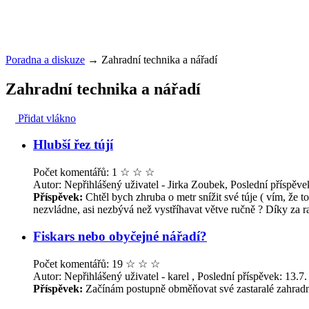
Poradna a diskuze
→
Zahradní technika a nářadí
Zahradní technika a nářadí
Přidat vlákno
Hlubší řez tújí
Počet komentářů: 1
☆
☆
☆
Autor: Nepřihlášený uživatel - Jirka Zoubek, Poslední příspěve
Příspěvek:
Chtěl bych zhruba o metr snížit své túje ( vím, že t
nezvládne, asi nezbývá než vystříhavat větve ručně ? Díky za
Fiskars nebo obyčejné nářadí?
Počet komentářů: 19
☆
☆
☆
Autor: Nepřihlášený uživatel - karel , Poslední příspěvek: 13.7
Příspěvek:
Začínám postupně obměňovat své zastaralé zahradní n