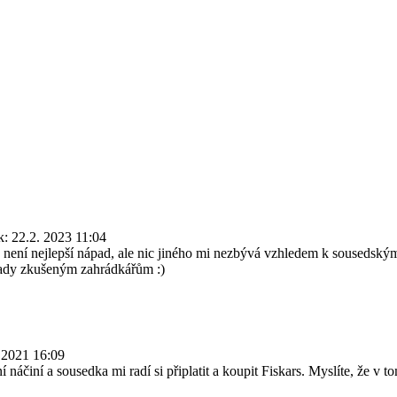
k: 22.2. 2023 11:04
o není nejlepší nápad, ale nic jiného mi nezbývá vzhledem k sousedským 
 rady zkušeným zahrádkářům :)
. 2021 16:09
áčiní a sousedka mi radí si připlatit a koupit Fiskars. Myslíte, že v t