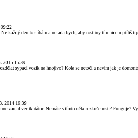
 09:22
e každý den to stíhám a nerada bych, aby rostliny tím hicem příliš trpě
5. 2015 15:39
ozdělat sypací vozík na hnojivo? Kola se netočí a nevím jak je domont
.3. 2014 19:39
é mne zaujal vertikutátor. Nemáte s tímto někdo zkušenosti? Funguje? V