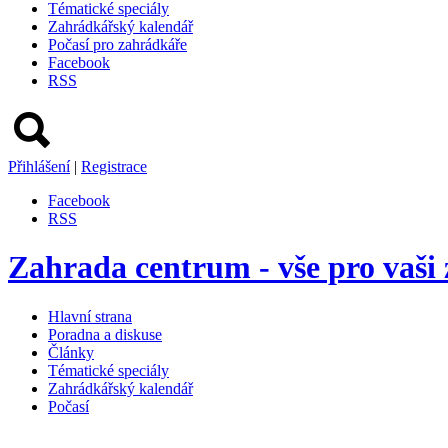
Tématické speciály
Zahrádkářský kalendář
Počasí pro zahrádkáře
Facebook
RSS
Přihlášení
|
Registrace
Facebook
RSS
Zahrada centrum - vše pro vaši
Hlavní strana
Poradna a diskuse
Články
Tématické speciály
Zahrádkářský kalendář
Počasí