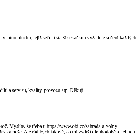
avnatou plochu, jejíž sečení starší sekačkou vyžaduje sečení každých
ílů a servisu, kvality, provozu atp. Děkuji.
oč. Myslíte, že třeba u https://www.obi.cz/zahrada-a-volny-
přes kámoše. Ale rád bych takové, co mi vydrží dlouhodobě a nebudu