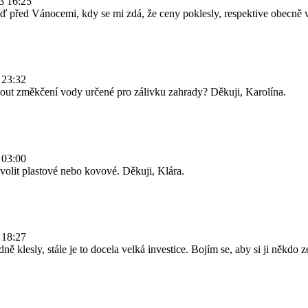
13 16:25
eď před Vánocemi, kdy se mi zdá, že ceny poklesly, respektive obecně v
 23:32
 změkčení vody určené pro zálivku zahrady? Děkuji, Karolína.
 03:00
olit plastové nebo kovové. Děkuji, Klára.
 18:27
ě klesly, stále je to docela velká investice. Bojím se, aby si ji někdo 