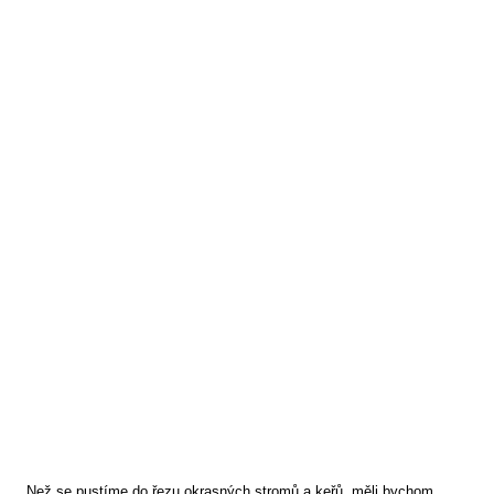
Než se pustíme do řezu okrasných stromů a keřů, měli bychom