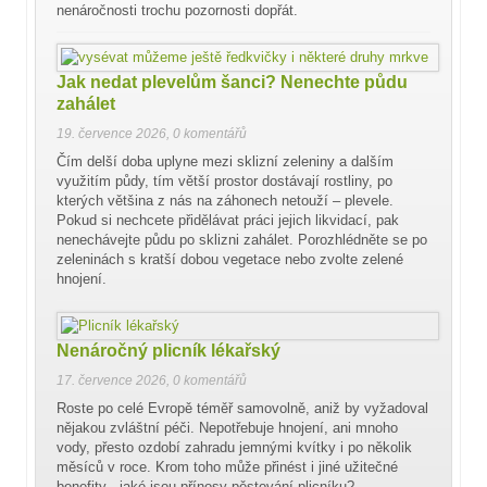
nenáročnosti trochu pozornosti dopřát.
Jak nedat plevelům šanci? Nenechte půdu
zahálet
19. července 2026
,
0 komentářů
Čím delší doba uplyne mezi sklizní zeleniny a dalším
využitím půdy, tím větší prostor dostávají rostliny, po
kterých většina z nás na záhonech netouží – plevele.
Pokud si nechcete přidělávat práci jejich likvidací, pak
nenechávejte půdu po sklizni zahálet. Porozhlédněte se po
zeleninách s kratší dobou vegetace nebo zvolte zelené
hnojení.
Nenáročný plicník lékařský
17. července 2026
,
0 komentářů
Roste po celé Evropě téměř samovolně, aniž by vyžadoval
nějakou zvláštní péči. Nepotřebuje hnojení, ani mnoho
vody, přesto ozdobí zahradu jemnými kvítky i po několik
měsíců v roce. Krom toho může přinést i jiné užitečné
benefity - jaké jsou přínosy pěstování plicníku?