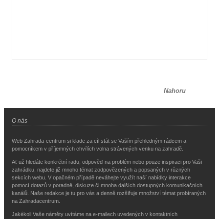
Nahoru
O nás
Web Zahrada-centrum si klade za cíl stát se Vaším přehledným rádcem a
pomocníkem v příjemných chvílích volna strávených venku na zahradě.
Ať už hledáte konkrétní radu, odpověď na problém nebo pouze inspiraci pro Vaši
zahrádku, najdete již mnoho témat zodpovězených a popsaných v různých
sekcích webu. V opačném případě neváhejte využít naší nabídky interakce
pomocí dotazů v poradně, diskuze či mnoha dalších dostupných komunikačních
kanálů. Naše redakce je tu pro vás a denně rozšiřuje množství témat probíraných
na Zahradacentrum.
Jakékoli Vaše náměty uvítáme na e-mailech uvedených v kontaktních