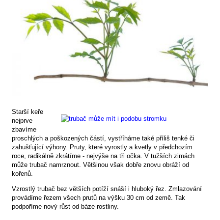
Starší keře
nejprve
zbavíme
proschlých a poškozených částí, vystříháme také příliš tenké či
zahušťující výhony. Pruty, které vyrostly a kvetly v předchozím
roce, radikálně zkrátíme - nejvýše na tři očka. V tužších zimách
může trubač namrznout. Většinou však dobře znovu obráží od
kořenů.
Vzrostlý trubač bez větších potíží snáší i hluboký řez. Zmlazování
provádíme řezem všech prutů na výšku 30 cm od země. Tak
podpoříme nový růst od báze rostliny.