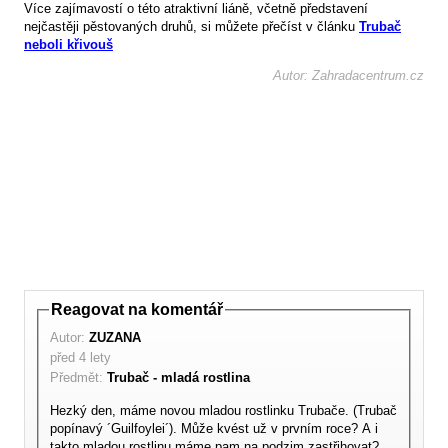
Více zajímavostí o této atraktivní liáně, včetně představení
nejčastěji pěstovaných druhů, si můžete přečíst v článku
Trubač
neboli křivouš
Autor: Zahradacentrum.cz
Reagovat na komentář
Autor:
ZUZANA
před 4 lety
Předmět:
Trubač - mladá rostlina
Hezký den, máme novou mladou rostlinku Trubače. (Trubač
popínavý ´Guilfoylei´). Může kvést už v prvním roce? A i
takto mladou rostlinu máme pam na podzim zastřihovat?