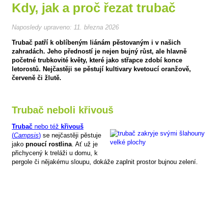
Kdy, jak a proč řezat trubač
Naposledy upraveno:
11. března 2026
Trubač patří k oblíbeným liánám pěstovaným i v našich
zahradách. Jeho předností je nejen bujný růst, ale hlavně
početné trubkovité květy, které jako střapce zdobí konce
letorostů. Nejčastěji se pěstují kultivary kvetoucí oranžově,
červeně či žlutě.
Trubač neboli křivouš
Trubač
nebo též
křivouš
(
Campsis
)
se nejčastěji pěstuje
jako
pnoucí rostlina
. Ať už je
přichycený k treláži u domu, k
pergole či nějakému sloupu, dokáže zaplnit prostor bujnou zelení.