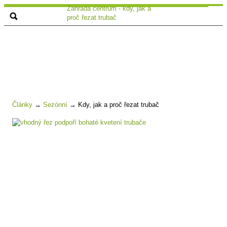
Zahrada centrum - kdy, jak a
proč řezat trubač
Články
→
Sezónní
→
Kdy, jak a proč řezat trubač