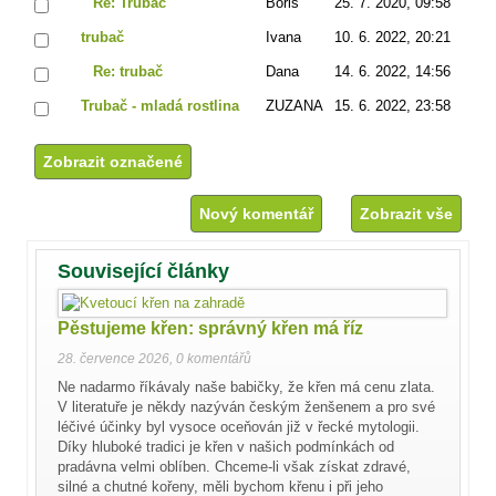
Re: Trubač
Boris
25. 7. 2020, 09:58
trubač
Ivana
10. 6. 2022, 20:21
Re: trubač
Dana
14. 6. 2022, 14:56
Trubač - mladá rostlina
ZUZANA
15. 6. 2022, 23:58
Nový komentář
Zobrazit vše
Související články
Pěstujeme křen: správný křen má říz
28. července 2026
,
0 komentářů
Ne nadarmo říkávaly naše babičky, že křen má cenu zlata.
V literatuře je někdy nazýván českým ženšenem a pro své
léčivé účinky byl vysoce oceňován již v řecké mytologii.
Díky hluboké tradici je křen v našich podmínkách od
pradávna velmi oblíben. Chceme-li však získat zdravé,
silné a chutné kořeny, měli bychom křenu i při jeho