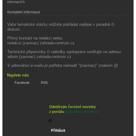
informacích.
Kontaktní informace
Vaše tematické otázky můžete pokládat nejlépe v poradně či
diskuzi.
Přímý kontakt na redakci webu:
redakce (zavinac) zahrada-centrum.cz
Technické připomínky či nabídky spolupráce směřujte na adresu:
admin (zavinac) zahrada-centrum.cz
V adresátovi e-mailu je potřeba nahradit "(zavinac)" znakem @
Najdete nás
Facebook
RSS
Odebírejte čerstvé novinky
z portálu
Zahradacentrum.cz