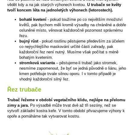
vědět kdy a na jak starých výhonech kvetou.
U trubače se květy
tvoří koncem léta na jednoletých výhonech (letorostech).
bohaté kvetení
- pokud toužíme po co největším množství
květů, pak bychom měli kromě výsadby na chráněné a dobře
osluněné místo, věnovat každoročně pozornost správnému
řezu.
bujný růst
- pokud rostlinu pěstujeme především za účelem
co nejrychlejšího maskování určité části zahrady, pak
každoroční řez není nutný. Musíme však počítat s méně
bohatým kvetením.
stromková varianta
– pěstujeme-li trubač jako stromek,
nesmíme zapomenout, že byť se jedná původně o liánu, jeho
kmen potřebuje trvale silnou oporu. I v tomto případě je
vhodný každoroční silný řez.
Řez trubače
Trubač řežeme v období vegetačního klidu, nejlépe na přelomu
zimy a jara.
Po výsadbě může trvat dvě až tři sezóny, než se
vytvoří základní kostra keře. V tomto období přivazujeme výhony k
opoře a pomáháme tak vytvarovat kostru.