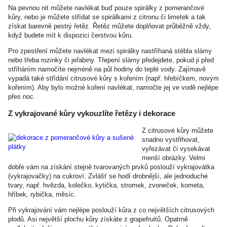
Na pevnou nit můžete navlékat buď pouze spirálky z pomerančové
kůry, nebo je můžete střídat se spirálkami z citronu či limetek a tak
získat barevně pestrý řetěz. Řetěz můžete doplňovat průběžně vždy,
když budete mít k dispozici čerstvou kůru.
Pro zpestření můžete navlékat mezi spirálky nastříhaná stébla slámy
nebo třeba rozinky či jeřabiny. Třepení slámy předejdete, pokud ji před
stříháním namočíte nejméně na půl hodiny do teplé vody. Zajímavě
vypadá také střídání citrusové kůry s kořením (např. hřebíčkem, novým
kořením). Aby bylo možné koření navlékat, namočte jej ve vodě nejlépe
přes noc.
Z vykrajované kůry vykouzlíte řetězy i dekorace
Z citrusové kůry můžete
snadno vystřihovat,
vyřezávat či vysekávat
menší obrázky. Velmi
dobře vám na získání stejně tvarovaných prvků poslouží vykrajovátka
(vykrajovačky) na cukroví. Zvlášť se hodí drobnější, ale jednoduché
tvary, např. hvězda, kolečko, kytička, stromek, zvoneček, kometa,
hříbek, rybička, měsíc.
Při vykrajování vám nejlépe poslouží kůra z co největších citrusových
plodů. Asi největší plochu kůry získáte z grapefruitů. Opatrně