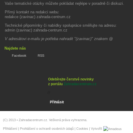
Vaše tematické otázky můžete pokládat nejlépe v poradně či diskuzi.
Přímý kontakt na redakci webu:
redakce (zavinac) zahrada-centrum.cz
Technické připomínky či nabídky spolupráce směřujte na adresu:
admin (zavinac) zahrada-centrum.cz
V adresátovi e-mailu je potřeba nahradit "(zavinac)" znakem @
Najdete nás
Facebook
RSS
Odebírejte čerstvé novinky
z portálu
Zahradacentrum.cz
(C) 2013 •
Zahradacentrum.cz
. Veškerá práva vyhrazena.
Přihlášení
|
Prohlášení o ochraně osobních údajů
|
Cookies
| Vytvořil: