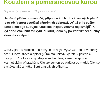
Kouzlení s pomerančovou kůrou
Naposledy upraveno:
18. prosince 2025
Usušené plátky pomerančů, případně i dalších citrusových plodů,
jsou oblíbenou součástí vánočních dekorací. Ať už si je sušíte
sami a nebo je kupujete usušené, nejsou zrovna nejlevnější. K
výzdobě však můžete využít i kůru, která by po konzumaci dužiny
skončila v odpadu.
Citrusy patří k rostlinám, u kterých se hojně využívají téměř všechny
části. Plody, šťáva a oplodí (kůra) mají hlavní využití v jídlech a
nápojích. Z oplodí se vyrábějí éterické oleje, které dávají vůni
kosmetickým přípravkům. Olej ze semen se přidává do mýdel. Olej se
získává také z květů, listů a mladých výhonků.