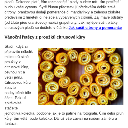
plodů. Dokonce platí, čím rozmanitější plody budete mít, tím pestřejší
budou vaše výtvory. Sytě žlutou představují především dobře zralé
citrony, oranžovou dodají pomeranče či mandarinky a zelenou získáte
především z limetek či ne zcela vybarvených citronů. Zajímavé odstíny
(od žluté přes oranžovou) nabízí grapefruity. Jak nejlépe sušit plátky
citrusových plodů se dočtete v článku
Jak sušit citrony a pomeranče
Vánoční řetězy z proužků citrusové kůry
Stačí, když si
připravíte několik
milimetrů silné
proužky z
citrusové kůry,
pevnou nit a
větší jehlu.
Citrusovou kůru
zbavte
nadbytečné bílé
části. Pak už
spirálovitě
stáčejte
jednotlivá kolečka, podobně jak je to patrné na fotografii. Čím delší pruh
kůry, tím větší bude kolečko. Dál už vše závisí na našem záměru a
fantazii.