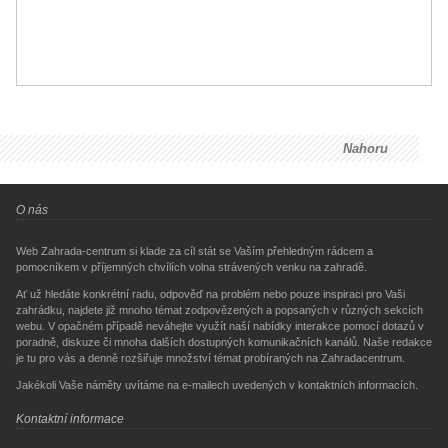
Nahoru
O nás
Web Zahrada-centrum si klade za cíl stát se Vaším přehledným rádcem a
pomocníkem v příjemných chvílích volna strávených venku na zahradě.
Ať už hledáte konkrétní radu, odpověď na problém nebo pouze inspiraci pro Vaši
zahrádku, najdete již mnoho témat zodpovězených a popsaných v různých sekcích
webu. V opačném případě neváhejte využít naší nabídky interakce pomocí dotazů v
poradně, diskuze či mnoha dalších dostupných komunikačních kanálů. Naše redakce
je tu pro vás a denně rozšiřuje množství témat probíraných na Zahradacentrum.
Jakékoli Vaše náměty uvítáme na e-mailech uvedených v kontaktních informacích.
Kontaktní informace