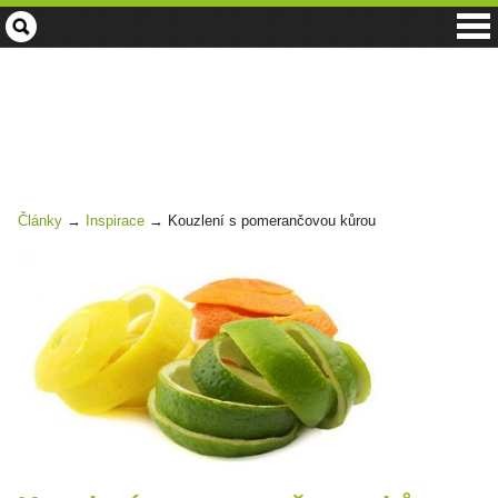
Zahrada
centrum
-
kouzlení
s
pomerančovou
kůrou
Články
→
Inspirace
→
Kouzlení s pomerančovou kůrou