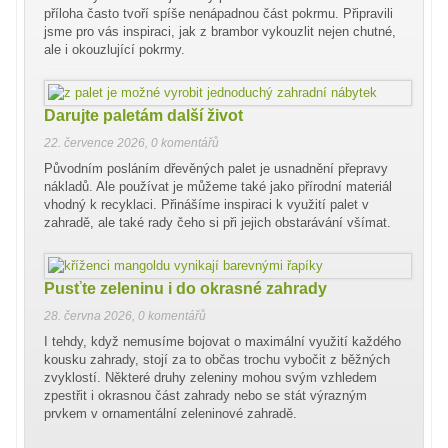
příloha často tvoří spíše nenápadnou část pokrmu. Připravili
jsme pro vás inspiraci, jak z brambor vykouzlit nejen chutné,
ale i okouzlující pokrmy.
Darujte paletám další život
22. července 2026
,
0 komentářů
Původním posláním dřevěných palet je usnadnění přepravy
nákladů. Ale používat je můžeme také jako přírodní materiál
vhodný k recyklaci. Přinášíme inspiraci k využití palet v
zahradě, ale také rady čeho si při jejich obstarávání všímat.
Pusťte zeleninu i do okrasné zahrady
28. června 2026
,
0 komentářů
I tehdy, když nemusíme bojovat o maximální využití každého
kousku zahrady, stojí za to občas trochu vybočit z běžných
zvyklostí. Některé druhy zeleniny mohou svým vzhledem
zpestřit i okrasnou část zahrady nebo se stát výrazným
prvkem v ornamentální zeleninové zahradě.