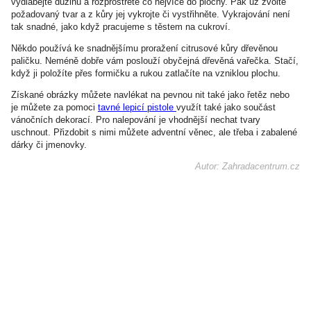
vydlabejte dužinu a rozprostřete co nejvíce do plochy. Pak už zvolte
požadovaný tvar a z kůry jej vykrojte či vystřihněte. Vykrajování není
tak snadné, jako když pracujeme s těstem na cukroví.
Někdo používá ke snadnějšímu proražení citrusové kůry dřevěnou
paličku. Neméně dobře vám poslouží obyčejná dřevěná vařečka. Stačí,
když ji položíte přes formičku a rukou zatlačíte na vzniklou plochu.
Získané obrázky můžete navlékat na pevnou nit také jako řetěz nebo
je můžete za pomoci
tavné lepicí pistole
využít také jako součást
vánočních dekorací. Pro nalepování je vhodnější nechat tvary
uschnout. Přizdobit s nimi můžete adventní věnec, ale třeba i zabalené
dárky či jmenovky.
Autor: Zahradacentrum.cz